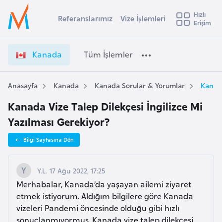
u
Hızlı
s
Referanslarımız
Vize İşlemleri
Başvuru yapmak istediğiniz ülkeyi seçin
Erişim
K
İ
Üye
t
Ülke Seçimi
a
Girişi
r
n
l
Kanada
Tüm İşlemler
a
a
l
e
d
y
a
Anasayfa
Kanada
Kanada Sorular & Yorumlar
Kanada
t
a
V
Kanada Vize Talep Dilekçesi İngilizce Mi
i
i
z
Yazılması Gerekiyor?
A
e
ş
v
Bilgi Sayfasına Dön
İ
u
i
ş
s
l
Y.L. 17 Ağu 2022, 17:25
m
t
e
Merhabalar, Kanada’da yaşayan ailemi ziyaret
u
m
etmek istiyorum. Aldığım bilgilere göre Kanada
r
l
vizeleri Pandemi öncesinde olduğu gibi hızlı
y
e
sonuçlanmıyormuş. Kanada vize talep dilekçesi