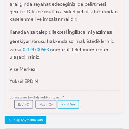
i
aralığında seyahat edeceğinizi de belirtmesi
n
gerekir. Dilekçe mutlaka şirket yetkilisi tarafından
kaşelenmeli ve imzalanmalıdır.
B
Kanada vize talep dilekçesi İngilizce mi yazılması
o
gerekiyor
sorusu hakkında sormak istedikleriniz
s
n
varsa
02129700563
numaralı telefonumuzdan
a
ulaşabilirsiniz.
H
Vize Merkezi
e
r
Yüksel ERDİN
s
e
Bu yorumu faydalı buldunuz mu ?
k
Yanıt Ver
Evet (
0
)
Hayır (
0
)
B
Bilgi Sayfasına Dön
u