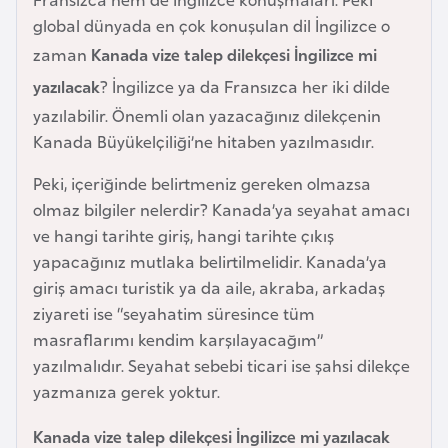
e
global dünyada en çok konuşulan dil İngilizce o
y
zaman
Kanada vize talep dilekçesi İngilizce mi
n
yazılacak
? İngilizce ya da Fransızca her iki dilde
yazılabilir. Önemli olan yazacağınız dilekçenin
B
Kanada Büyükelçiliği’ne hitaben yazılmasıdır.
a
n
Peki, içeriğinde belirtmeniz gereken olmazsa
g
olmaz bilgiler nelerdir? Kanada’ya seyahat amacı
l
ve hangi tarihte giriş, hangi tarihte çıkış
a
yapacağınız mutlaka belirtilmelidir. Kanada’ya
d
giriş amacı turistik ya da aile, akraba, arkadaş
e
ziyareti ise “seyahatim süresince tüm
ş
masraflarımı kendim karşılayacağım”
yazılmalıdır. Seyahat sebebi ticari ise şahsi dilekçe
yazmanıza gerek yoktur.
B
e
Kanada vize talep dilekçesi İngilizce mi yazılacak
l