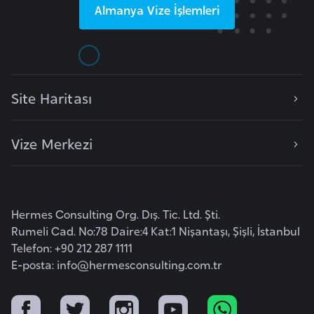
Almanya
Vize İşlemleri
r
i
y
e
t
Site Haritası
i
Vize Merkezi
C
e
z
a
Hermes Consulting Org. Dış. Tic. Ltd. Şti.
y
Rumeli Cad. No:78 Daire:4 Kat:1 Nişantaşı, Şişli, İstanbul
i
Telefon: +90 212 287 1111
r
E-posta:
info@hermesconsulting.com.tr
C