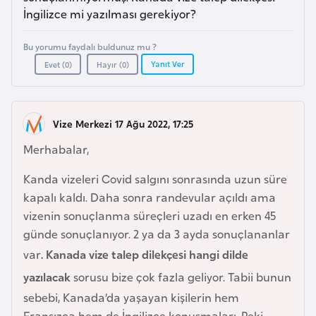
a
r
İngilizce mi yazılması gerekiyor?
i
A
Bu yorumu faydalı buldunuz mu ?
z
Yanıt Ver
Evet (
0
)
Hayır (
0
)
e
r
b
Vize Merkezi 17 Ağu 2022, 17:25
a
Merhabalar,
y
c
Kanda vizeleri Covid salgını sonrasında uzun süre
a
kapalı kaldı. Daha sonra randevular açıldı ama
n
vizenin sonuçlanma süreçleri uzadı en erken 45
günde sonuçlanıyor. 2 ya da 3 ayda sonuçlananlar
B
var
. Kanada vize talep dilekçesi hangi dilde
a
yazılacak
sorusu bize çok fazla geliyor. Tabii bunun
h
sebebi, Kanada’da yaşayan kişilerin hem
r
Fransızca hem de İngilizce konuşmaları. Peki