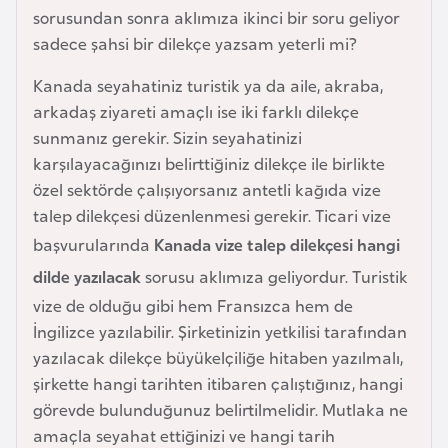
sorusundan sonra aklımıza ikinci bir soru geliyor
a
sadece şahsi bir dilekçe yazsam yeterli mi?
r
u
Kanada seyahatiniz turistik ya da aile, akraba,
s
arkadaş ziyareti amaçlı ise iki farklı dilekçe
sunmanız gerekir. Sizin seyahatinizi
B
karşılayacağınızı belirttiğiniz dilekçe ile birlikte
e
özel sektörde çalışıyorsanız antetli kağıda vize
l
talep dilekçesi düzenlenmesi gerekir. Ticari vize
ç
başvurularında
Kanada vize talep dilekçesi hangi
i
dilde yazılacak
sorusu aklımıza geliyordur. Turistik
k
vize de olduğu gibi hem Fransızca hem de
a
İngilizce yazılabilir. Şirketinizin yetkilisi tarafından
yazılacak dilekçe büyükelçiliğe hitaben yazılmalı,
B
şirkette hangi tarihten itibaren çalıştığınız, hangi
e
görevde bulunduğunuz belirtilmelidir. Mutlaka ne
n
amaçla seyahat ettiğinizi ve hangi tarih