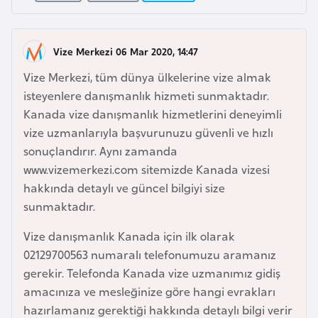
a
r
i
A
Vize Merkezi 06 Mar 2020, 14:47
z
Vize Merkezi, tüm dünya ülkelerine vize almak
e
isteyenlere danışmanlık hizmeti sunmaktadır.
r
Kanada vize danışmanlık hizmetlerini deneyimli
b
vize uzmanlarıyla başvurunuzu güvenli ve hızlı
a
sonuçlandırır. Aynı zamanda
y
www.vizemerkezi.com sitemizde Kanada vizesi
c
hakkında detaylı ve güncel bilgiyi size
a
sunmaktadır.
n
Vize danışmanlık Kanada için ilk olarak
02129700563 numaralı telefonumuzu aramanız
B
gerekir. Telefonda Kanada vize uzmanımız gidiş
a
amacınıza ve mesleğinize göre hangi evrakları
h
hazırlamanız gerektiği hakkında detaylı bilgi verir
r