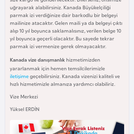
i
uğrayarak alabilirsiniz. Kanada Büyükelçiliği
n
parmak izi verdiğinize dair barkodlu bir belgeyi
mailinize atacaktır. Gelen maili ya da belgeyi çıktı
B
alıp 10 yıl boyunca saklamalısınız, verilen belge 10
o
yıl boyunca geçerli olacaktır. Bu sayede tekrar
s
parmak izi vermenize gerek olmayacaktır.
n
a
Kanada vize danışmanlık
hizmetimizden
H
yararlanmak için hemen temsilcilerimizle
e
iletişime
geçebilirsiniz. Kanada vizenizi kaliteli ve
r
hızlı hizmetimizle almanıza yardımcı olabiliriz.
s
Vize Merkezi
e
k
Yüksel ERDİN
B
u