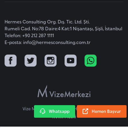
i
b
u
Hermes Consulting Org. Dış. Tic. Ltd. Şti.
t
Rumeli Cad. No:78 Daire:4 Kat:1 Nişantaşı, Şişli, İstanbul
i
Telefon: +90 212 287 1111
E-posta:
info@hermesconsulting.com.tr
Ç
i
n
D
a
n
i
Vize Merkezi © 2026 Tüm Hakları Saklıdır.
m
Whatsapp
Hemen Başvur
KVKK Metni
a
r