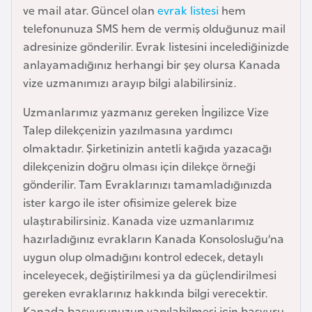
ve mail atar. Güncel olan
evrak listesi
hem
e
telefonunuza SMS hem de vermiş olduğunuz mail
y
adresinize gönderilir. Evrak listesini incelediğinizde
n
anlayamadığınız herhangi bir şey olursa Kanada
vize uzmanımızı arayıp bilgi alabilirsiniz.
B
a
Uzmanlarımız yazmanız gereken İngilizce Vize
n
Talep dilekçenizin yazılmasına yardımcı
g
olmaktadır. Şirketinizin antetli kağıda yazacağı
l
dilekçenizin doğru olması için dilekçe örneği
a
gönderilir. Tam Evraklarınızı tamamladığınızda
d
ister kargo ile ister ofisimize gelerek bize
e
ulaştırabilirsiniz. Kanada vize uzmanlarımız
ş
hazırladığınız evrakların Kanada Konsolosluğu’na
uygun olup olmadığını kontrol edecek, detaylı
B
inceleyecek, değiştirilmesi ya da güçlendirilmesi
e
gereken evraklarınız hakkında bilgi verecektir.
l
Kanada başvurunuzun yapılabilmesi için başvuru