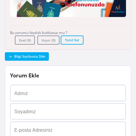
l
g
a
r
Bu yorumu faydalı buldunuz mu ?
i
Yanıt Ver
Evet (
0
)
Hayır (
0
)
s
t
Bilgi Sayfasına Dön
a
n
Yorum Ekle
B
u
r
k
i
n
a