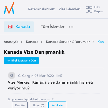
u
Hızlı
s
Referanslarımız
Vize İşlemleri
Başvuru yapmak istediğiniz ülkeyi seçin
Erişim
K
İ
Üye
t
Ülke Seçimi
a
Girişi
r
n
l
Kanada
Tüm İşlemler
a
a
l
e
d
y
a
Anasayfa
Kanada
Kanada Sorular & Yorumlar
Kanad
t
a
V
Kanada Vize Danışmanlık
i
i
z
A
Bilgi Sayfasına Dön
e
ş
v
İ
u
i
ş
G. Gezgin 06 Mar 2020, 14:47
s
l
Vize Merkezi, Kanada vize danışmanlık hizmeti
m
t
e
veriyor mu?
u
m
r
l
Bu yorumu faydalı buldunuz mu ?
y
e
Yanıt Ver
Evet (
0
)
Hayır (
0
)