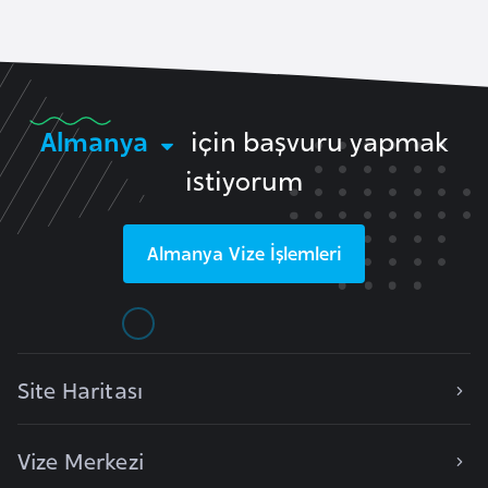
r
i
y
e
Almanya
için başvuru yapmak
t
i
istiyorum
C
Almanya
Vize İşlemleri
e
z
a
y
i
Site Haritası
r
Vize Merkezi
C