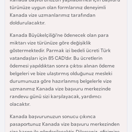
a
türünüze uygun olan formlarınız deneyimli
r
Kanada vize uzmanlarımız tarafından
u
doldurulacaktır.
s
Kanada Büyükelçiliği’ne ödenecek olan para
miktarı vize türünüze göre değişiklik
B
göstermektedir. Parmak izi bedeli ücreti Türk
e
vatandaşları için 85 CAD’dır. Bu ücretlerin
l
ödemesi yapıldıktan sonra çıktısı alınan ödeme
ç
belgeleri ve bize ulaştırmış olduğunuz mesleki
i
durumunuza göre hazırlanmış belgelerle vize
k
uzmanımız Kanada vize başvuru merkezinde
a
randevu günü sizi karşılayacak, yardımcı
olacaktır.
B
Kanada başvurunuzun sonucu çıkınca
e
pasaportunuz Kanada vize başvuru merkezinden
n
size kargo ile gönderilecektir. Dilerseniz, ofisimize