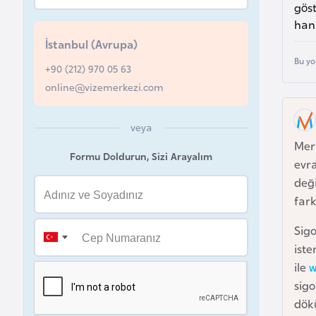
gös
u
hanı
r
İstanbul (Avrupa)
y
Bu yo
a
+90 (212) 970 05 63
online@vizemerkezi.com
A
z
veya
Mer
e
Formu Doldurun, Sizi Arayalım
evra
r
deği
b
fark
a
y
Sigo
c
iste
a
ile
w
n
sigo
dök
B