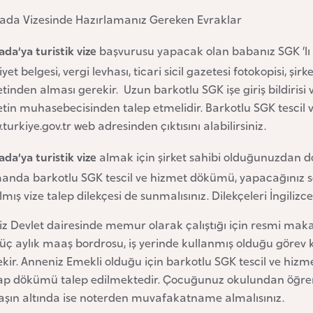
ada Vizesinde Hazırlamanız Gereken Evraklar
da’ya turistik vize
başvurusu yapacak olan babanız SGK ‘lı ç
iyet belgesi, vergi levhası, ticari sicil gazetesi fotokopisi, şir
etinden alması gerekir. Uzun barkotlu SGK işe giriş bildirisi
etin muhasebecisinden talep etmelidir. Barkotlu SGK tescil
turkiye.gov.tr web adresinden çıktısını alabilirsiniz.
da’ya turistik vize
almak için şirket sahibi olduğunuzdan dol
nda barkotlu SGK tescil ve hizmet dökümü, yapacağınız seya
lmış vize talep dilekçesi de sunmalısınız. Dilekçeleri İngiliz
iz Devlet dairesinde memur olarak çalıştığı için resmi makam
üç aylık maaş bordrosu, iş yerinde kullanmış olduğu görev k
kir. Anneniz Emekli olduğu için barkotlu SGK tescil ve hiz
ap dökümü talep edilmektedir. Çocuğunuz okulundan öğrenc
yaşın altında ise noterden muvafakatname almalısınız.