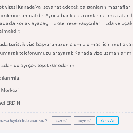
st vizesi Kanada
’ya seyahat edecek çalışanların masrafları 
mlerini sunmalıdır. Ayrıca banka dökümlerine imza atan bank
da’da konaklayacağınız otel rezervasyonlarınızda ve uçak r
almalıdır.
da turistik vize
başvurunuzun olumlu olması için mutlaka 
umaralı telefonumuzu arayarak Kanada vize uzmanlarımız
nizden dolayı çok teşekkür ederim.
ılarımla,
e Merkezi
sel ERDİN
Yanıt Ver
rumu faydalı buldunuz mu ?
Evet (
0
)
Hayır (
0
)