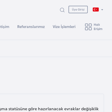
Üye Girişi
Hızlı
etişim
Referanslarımız
Vize İşlemleri
Erişim
lışma statüsüne göre hazırlanacak evraklar değişiklik