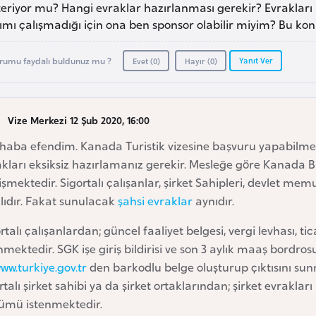
teriyor mu? Hangi evraklar hazırlanması gerekir? Evrakları
mı çalışmadığı için ona ben sponsor olabilir miyim? Bu kon
Yanıt Ver
rumu faydalı buldunuz mu ?
Evet (
0
)
Hayır (
0
)
Vize Merkezi 12 Şub 2020, 16:00
haba efendim. Kanada Turistik vizesine başvuru yapabilmek
kları eksiksiz hazırlamanız gerekir. Mesleğe göre Kanada Bü
şmektedir. Sigortalı çalışanlar, şirket Sahipleri, devlet mem
lıdır. Fakat sunulacak
şahsi evraklar
aynıdır.
rtalı çalışanlardan; güncel faaliyet belgesi, vergi levhası, ticar
nmektedir. SGK işe giriş bildirisi ve son 3 aylık maaş bordr
ww.turkiye.gov.tr
den barkodlu belge oluşturup çıktısını sunm
rtalı şirket sahibi ya da şirket ortaklarından; şirket evraklar
ümü istenmektedir.