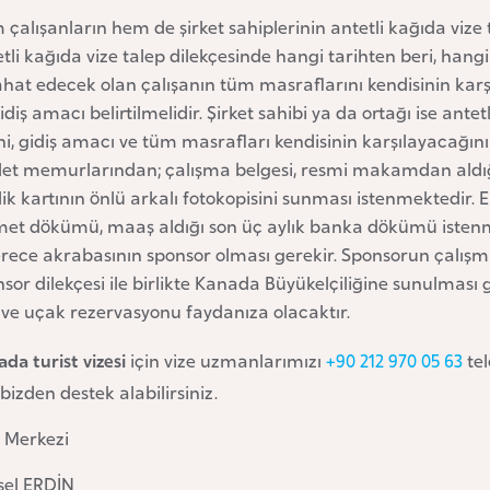
çalışanların hem de şirket sahiplerinin antetli kağıda vize 
tli kağıda vize talep dilekçesinde hangi tarihten beri, hangi 
hat edecek olan çalışanın tüm masraflarını kendisinin karşıl
idiş amacı belirtilmelidir. Şirket sahibi ya da ortağı ise ant
hi, gidiş amacı ve tüm masrafları kendisinin karşılayacağını b
let memurlarından; çalışma belgesi, resmi makamdan aldığı 
ik kartının önlü arkalı fotokopisini sunması istenmektedir. E
met dökümü, maaş aldığı son üç aylık banka dökümü istenme
erece akrabasının sponsor olması gerekir. Sponsorun çalışm
sor dilekçesi ile birlikte Kanada Büyükelçiliğine sunulması
 ve uçak rezervasyonu faydanıza olacaktır.
da turist vizesi
için vize uzmanlarımızı
+90 212 970 05 63
tel
 bizden destek alabilirsiniz.
e Merkezi
sel ERDİN