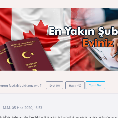
Yanıt Ver
rumu faydalı buldunuz mu ?
Evet (
0
)
Hayır (
0
)
M.M. 05 Haz 2020, 16:53
aba ailem ile birlikte Kanada turistik vize almak istiyorum. T