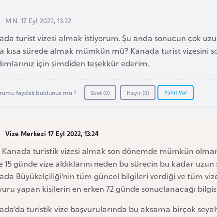
M.N. 17 Eyl 2022, 13:22
ada turist vizesi almak istiyorum. Şu anda sonucun çok uzu
a kısa sürede almak mümkün mü? Kanada turist vizesini so
ımlarınız için şimdiden teşekkür ederim.
Yanıt Ver
rumu faydalı buldunuz mu ?
Evet (
0
)
Hayır (
0
)
Vize Merkezi 17 Eyl 2022, 13:24
lı Kanada turistik vizesi almak son dönemde mümkün olmamak
 15 günde vize aldıklarını neden bu sürecin bu kadar uzun 
da Büyükelçiliği’nin tüm güncel bilgileri verdiği ve tüm vize
uru yapan kişilerin en erken 72 günde sonuçlanacağı bilgisin
ada’da turistik vize başvurularında bu aksama birçok seyah