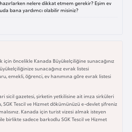
 hazırlarken nelere dikkat etmem gerekir? Eşim ev
uda bana yardımcı olabilir misiniz?
 için öncelikle Kanada Büyükelçiliğine sunacağınız
yükelçiliğinize sunacağınız evrak listesi
uru, emekli, öğrenci, ev hanımına göre evrak listesi
i sicil gazetesi, şirketin yetkilisine ait imza sirküleri
osu, SGK Tescil ve Hizmet dökümünüzü e-devlet şifreniz
alısınız. Kanada için turist vizesi almak isteyen
ı ile birlikte sadece barkodlu SGK Tescil ve Hizmet