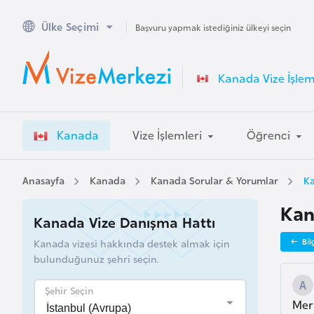
Ülke Seçimi
A
Başvuru yapmak istediğiniz ülkeyi seçin
v
u
Kanada Vize İşlem
s
t
r
Kanada
Vize İşlemleri
Öğrenci
a
l
y
Anasayfa
Kanada
Kanada Sorular & Yorumlar
Ka
a
Kan
Kanada Vize Danışma Hattı
A
Kanada vizesi hakkında destek almak için
Bil
v
bulunduğunuz şehri seçin.
u
s
Şehir Seçin
Merh
t