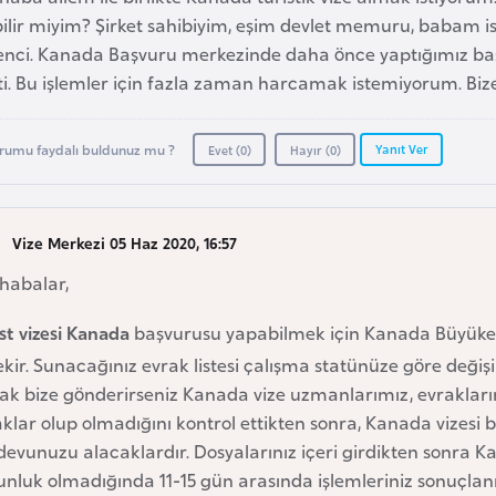
ilir miyim? Şirket sahibiyim, eşim devlet memuru, babam is
enci. Kanada Başvuru merkezinde daha önce yaptığımız 
i. Bu işlemler için fazla zaman harcamak istemiyorum. Bize 
Yanıt Ver
rumu faydalı buldunuz mu ?
Evet (
0
)
Hayır (
0
)
Vize Merkezi 05 Haz 2020, 16:57
habalar,
st vizesi Kanada
başvurusu yapabilmek için Kanada Büyükelçi
kir. Sunacağınız evrak listesi çalışma statünüze göre değişik
ak bize gönderirseniz Kanada vize uzmanlarımız, evrakların
klar olup olmadığını kontrol ettikten sonra, Kanada vizesi 
evunuzu alacaklardır. Dosyalarınız içeri girdikten sonra K
nluk olmadığında 11-15 gün arasında işlemleriniz sonuçlanı