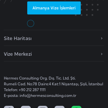
r
Almanya
Vize İşlemleri
i
y
e
t
i
Site Haritası
C
Vize Merkezi
e
z
a
y
Hermes Consulting Org. Dış. Tic. Ltd. Şti.
i
Rumeli Cad. No:78 Daire:4 Kat:1 Nişantaşı, Şişli, İstanbul
r
Telefon: +90 212 287 1111
E-posta:
info@hermesconsulting.com.tr
C