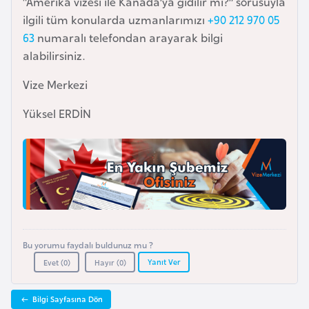
“Amerika vizesi ile Kanada’ya gidilir mi?” sorusuyla
i
ilgili tüm konularda uzmanlarımızı
+90 212 970 05
n
63
numaralı telefondan arayarak bilgi
alabilirsiniz.
B
o
Vize Merkezi
s
Yüksel ERDİN
n
a
H
e
r
s
e
k
Bu yorumu faydalı buldunuz mu ?
Yanıt Ver
Evet (
0
)
Hayır (
0
)
B
u
Bilgi Sayfasına Dön