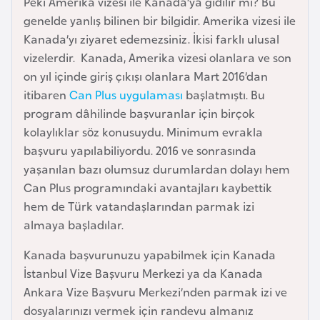
Peki Amerika vizesi ile Kanada’ya gidilir mi? Bu
e
genelde yanlış bilinen bir bilgidir. Amerika vizesi ile
y
Kanada’yı ziyaret edemezsiniz. İkisi farklı ulusal
n
vizelerdir. Kanada, Amerika vizesi olanlara ve son
on yıl içinde giriş çıkışı olanlara Mart 2016’dan
B
itibaren
Can Plus uygulaması
başlatmıştı. Bu
a
program dâhilinde başvuranlar için birçok
n
kolaylıklar söz konusuydu. Minimum evrakla
g
başvuru yapılabiliyordu. 2016 ve sonrasında
l
yaşanılan bazı olumsuz durumlardan dolayı hem
a
Can Plus programındaki avantajları kaybettik
d
hem de Türk vatandaşlarından parmak izi
e
almaya başladılar.
ş
Kanada başvurunuzu yapabilmek için Kanada
İstanbul Vize Başvuru Merkezi ya da Kanada
B
Ankara Vize Başvuru Merkezi’nden parmak izi ve
e
dosyalarınızı vermek için randevu almanız
l