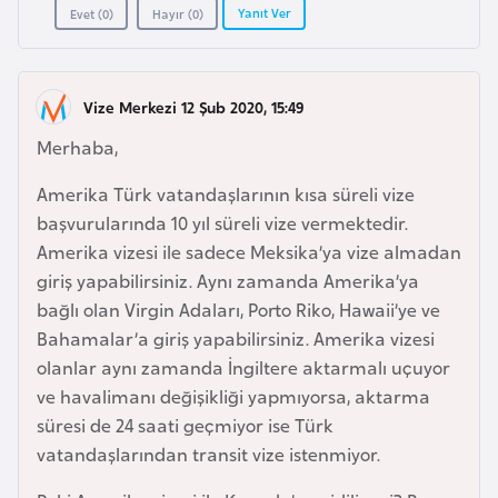
a
r
Yanıt Ver
Evet (
0
)
Hayır (
0
)
i
A
z
Vize Merkezi 12 Şub 2020, 15:49
e
Merhaba,
r
b
Amerika Türk vatandaşlarının kısa süreli vize
a
başvurularında 10 yıl süreli vize vermektedir.
y
Amerika vizesi ile sadece Meksika’ya vize almadan
c
giriş yapabilirsiniz. Aynı zamanda Amerika’ya
a
bağlı olan Virgin Adaları, Porto Riko, Hawaii’ye ve
n
Bahamalar’a giriş yapabilirsiniz. Amerika vizesi
olanlar aynı zamanda İngiltere aktarmalı uçuyor
ve havalimanı değişikliği yapmıyorsa, aktarma
B
süresi de 24 saati geçmiyor ise Türk
a
vatandaşlarından transit vize istenmiyor.
h
r