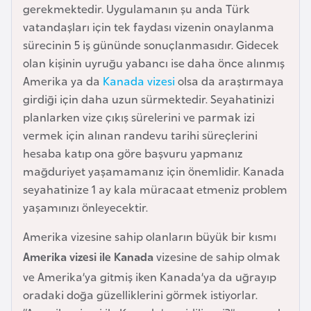
gerekmektedir. Uygulamanın şu anda Türk
a
vatandaşları için tek faydası vizenin onaylanma
r
sürecinin 5 iş gününde sonuçlanmasıdır. Gidecek
u
olan kişinin uyruğu yabancı ise daha önce alınmış
s
Amerika ya da
Kanada vizesi
olsa da araştırmaya
girdiği için daha uzun sürmektedir. Seyahatinizi
B
planlarken vize çıkış sürelerini ve parmak izi
e
vermek için alınan randevu tarihi süreçlerini
l
hesaba katıp ona göre başvuru yapmanız
ç
mağduriyet yaşamamanız için önemlidir. Kanada
i
seyahatinize 1 ay kala müracaat etmeniz problem
k
yaşamınızı önleyecektir.
a
Amerika vizesine sahip olanların büyük bir kısmı
Amerika vizesi ile Kanada
vizesine de sahip olmak
B
ve Amerika’ya gitmiş iken Kanada’ya da uğrayıp
e
oradaki doğa güzelliklerini görmek istiyorlar.
n