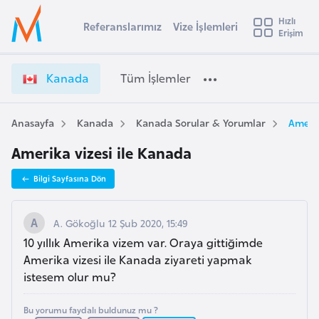
u
Hızlı
s
Referanslarımız
Vize İşlemleri
Başvuru yapmak istediğiniz ülkeyi seçin
Erişim
K
İ
Üye
t
Ülke Seçimi
a
Girişi
r
n
l
Kanada
Tüm İşlemler
a
a
l
e
d
y
a
Anasayfa
Kanada
Kanada Sorular & Yorumlar
Amerik
t
a
V
Amerika vizesi ile Kanada
i
i
z
A
Bilgi Sayfasına Dön
e
ş
v
İ
u
i
ş
A. Gökoğlu 12 Şub 2020, 15:49
s
l
10 yıllık Amerika vizem var. Oraya gittiğimde
m
t
e
Amerika vizesi ile Kanada ziyareti yapmak
u
m
istesem olur mu?
r
l
y
e
Bu yorumu faydalı buldunuz mu ?