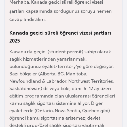
Merhaba,
Kanada geçici süreli öğrenci vizesi
e
şartları
kapsamında sorduğunuz soruyu hemen
y
cevaplandıralım.
n
Kanada geçici süreli öğrenci vizesi şartları
B
2025
a
n
Kanada’da geçici (student permit) sahip olarak
g
sağlık hizmetlerinden yararlanmak,
l
bulunduğunuz eyalet/territory’ye göre değişiyor.
a
Bazı bölgeler (Alberta, BC, Manitoba,
d
Newfoundland & Labrador, Northwest Territories,
e
Saskatchewan) dil veya kolej dahil 6–12 ay üzeri
ş
eğitim programında olan uluslararası öğrencileri
kamu sağlık sigortası sistemine alıyor. Diğer
eyaletlerde (Ontario, Nova Scotia, Quebec gibi)
B
öğrenci kamu sigortasına erişemez; devlet
e
destekli grup/özel sağlık sigortası yaptırmak
l