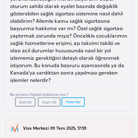
a
r
oturum sahibi olarak eyalet bazında değişiklik
i
gösterebilen sağlık sigortası sistemine nasıl dahil
A
olabilirim? Ailemle kamu sağlık sigortasına
başvurma hakkımız var mı? Özel sağlık sigortası
z
yaptırmak zorunda mıyız? Öncelikle çocuklarımın
e
sağlık hizmetlerine erişimi, aşı takvimi takibi ve
r
olası acil durumlar husussunda nasıl bir yol
b
izlememiz gerektiğini detaylı olarak öğrenmek
a
istiyorum. Bu konuda başvuru aşamasında ya da
y
Kanada’ya vardıktan sonra yapılması gereken
c
işlemler nelerdir?
a
n
Bu yorumu faydalı buldunuz mu ?
Yanıt Ver
Evet (
0
)
Hayır (
0
)
B
a
h
Vize Merkezi 09 Tem 2025, 17:59
r