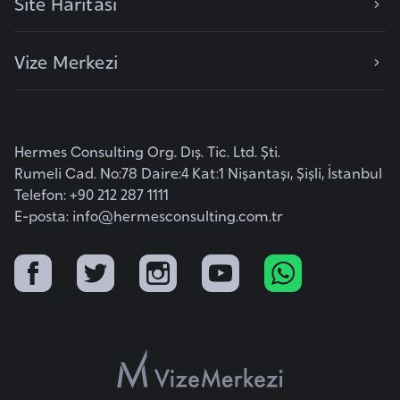
Site Haritası
F
a
Vize Merkezi
s
o
Ç
Hermes Consulting Org. Dış. Tic. Ltd. Şti.
a
Rumeli Cad. No:78 Daire:4 Kat:1 Nişantaşı, Şişli, İstanbul
d
Telefon: +90 212 287 1111
E-posta:
info@hermesconsulting.com.tr
Ç
e
k
C
u
m
h
u