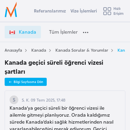
u
Hızlı
s
Referanslarımız
Vize İşlemleri
Başvuru yapmak istediğiniz ülkeyi seçin
Erişim
K
İ
Üye
t
Ülke Seçimi
a
Girişi
r
n
l
Kanada
Tüm İşlemler
a
a
l
e
d
y
a
Anasayfa
Kanada
Kanada Sorular & Yorumlar
Kanada
t
a
V
Kanada geçici süreli öğrenci vizesi
i
i
z
şartları
A
e
ş
v
Bilgi Sayfasına Dön
İ
u
i
ş
s
l
S. K. 09 Tem 2025, 17:48
m
t
e
Kanada’ya geçici süreli bir öğrenci vizesi ile
u
m
ailemle gitmeyi planlıyoruz. Orada kaldığımız
r
l
sürede Kanada’daki sağlık hizmetlerinden nasıl
y
e
yararlanabileceğini merak ediyorum. Geçici