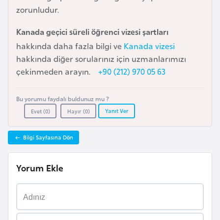
zorunludur.
a
r
Kanada geçici süreli öğrenci vizesi şartları
u
hakkında daha fazla bilgi ve
Kanada vizesi
s
hakkında diğer sorularınız için uzmanlarımızı
çekinmeden arayın.
+90 (212) 970 05 63
B
e
Bu yorumu faydalı buldunuz mu ?
l
Yanıt Ver
Evet (
0
)
Hayır (
0
)
ç
i
Bilgi Sayfasına Dön
k
a
Yorum Ekle
B
e
n