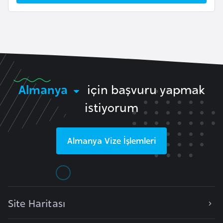
l
g
a
r
i
s
t
Almanya
için başvuru yapmak
a
istiyorum
n
B
Almanya
Vize İşlemleri
u
r
k
i
Site Haritası
n
a