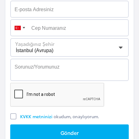
i
n
B
o
Yaşadığınız Şehir
s
n
a
H
e
r
s
e
k
KVKK metninizi
okudum, onaylıyorum.
B
Gönder
u