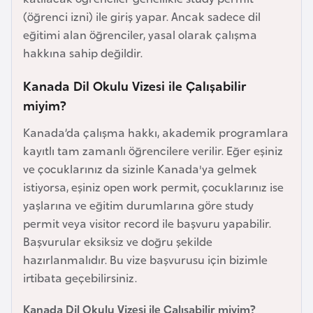
e
(öğrenci izni) ile giriş yapar. Ancak sadece dil
y
eğitimi alan öğrenciler, yasal olarak çalışma
n
hakkına sahip değildir.
Kanada Dil Okulu Vizesi ile Çalışabilir
B
miyim?
a
n
Kanada’da çalışma hakkı, akademik programlara
g
kayıtlı tam zamanlı öğrencilere verilir. Eğer eşiniz
l
ve çocuklarınız da sizinle Kanada'ya gelmek
a
istiyorsa, eşiniz open work permit, çocuklarınız ise
d
yaşlarına ve eğitim durumlarına göre study
e
permit veya visitor record ile başvuru yapabilir.
ş
Başvurular eksiksiz ve doğru şekilde
hazırlanmalıdır. Bu vize başvurusu için bizimle
B
irtibata geçebilirsiniz.
e
Kanada Dil Okulu Vizesi ile Çalışabilir miyim?
l