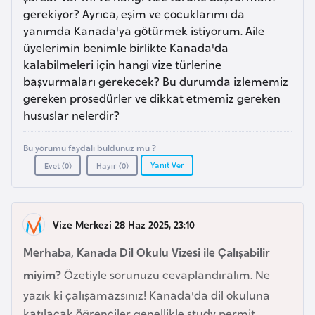
a
r
gerekiyor? Ayrıca, eşim ve çocuklarımı da
i
yanımda Kanada'ya götürmek istiyorum. Aile
A
üyelerimin benimle birlikte Kanada'da
kalabilmeleri için hangi vize türlerine
z
başvurmaları gerekecek? Bu durumda izlememiz
e
gereken prosedürler ve dikkat etmemiz gereken
r
hususlar nelerdir?
b
a
Bu yorumu faydalı buldunuz mu ?
y
Yanıt Ver
Evet (
0
)
Hayır (
0
)
c
a
n
Vize Merkezi 28 Haz 2025, 23:10
Merhaba, Kanada Dil Okulu Vizesi ile Çalışabilir
B
a
miyim?
Özetiyle sorunuzu cevaplandıralım. Ne
h
yazık ki çalışamazsınız! Kanada'da dil okuluna
r
katılacak öğrenciler genellikle study permit