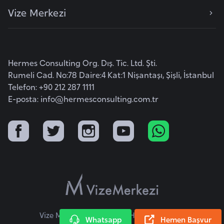
F
Vize Merkezi
a
s
o
Hermes Consulting Org. Dış. Tic. Ltd. Şti.
Rumeli Cad. No:78 Daire:4 Kat:1 Nişantaşı, Şişli, İstanbul
Ç
Telefon: +90 212 287 1111
a
E-posta:
info@hermesconsulting.com.tr
d
Ç
e
k
C
u
m
h
Vize Merkezi © 2026 Tüm Hakları Saklıdır.
Whatsapp
Hemen Başvur
u