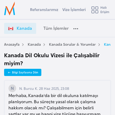
u
Hızlı
s
Referanslarımız
Vize İşlemleri
Başvuru yapmak istediğiniz ülkeyi seçin
Erişim
K
İ
Üye
t
Ülke Seçimi
a
Girişi
r
n
l
Kanada
Tüm İşlemler
a
a
l
e
d
y
a
Anasayfa
Kanada
Kanada Sorular & Yorumlar
Kanada
t
a
V
Kanada Dil Okulu Vizesi ile Çalışabilir
i
i
z
miyim?
A
e
ş
v
Bilgi Sayfasına Dön
İ
u
i
ş
s
l
N. Burcu K. 28 Haz 2025, 23:08
m
t
e
Merhaba, Kanada'da bir dil okuluna katılmayı
u
m
planlıyorum. Bu süreçte yasal olarak çalışma
r
l
hakkım olacak mı? Çalışabilmem için belirli
y
e
şartlar var mı ve hangi vize türüne başvurmam