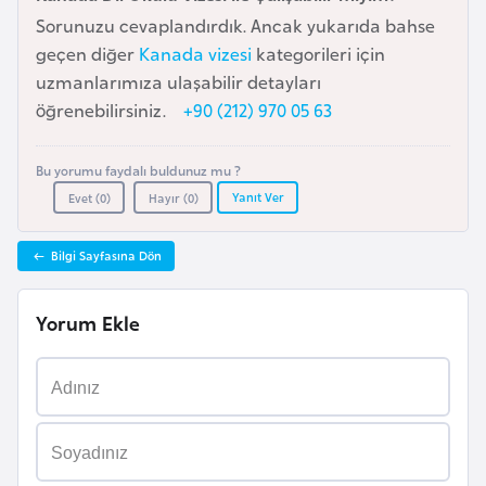
Sorunuzu cevaplandırdık. Ancak yukarıda bahse
a
geçen diğer
Kanada vizesi
kategorileri için
r
uzmanlarımıza ulaşabilir detayları
u
öğrenebilirsiniz.
+90 (212) 970 05 63
s
Bu yorumu faydalı buldunuz mu ?
B
Yanıt Ver
Evet (
0
)
Hayır (
0
)
e
l
ç
Bilgi Sayfasına Dön
i
k
Yorum Ekle
a
B
e
n