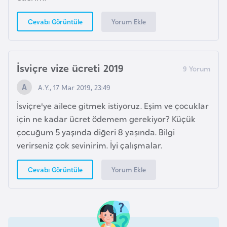
p
Yorum Ekle
Cevabı Görüntüle
a
n
y
a
İsviçre vize ücreti 2019
A.Y., 17 Mar 2019, 23:49
İ
İsviçre'ye ailece gitmek istiyoruz. Eşim ve çocuklar
s
için ne kadar ücret ödemem gerekiyor? Küçük
r
çocuğum 5 yaşında diğeri 8 yaşında. Bilgi
a
verirseniz çok sevinirim. İyi çalışmalar.
i
l
Yorum Ekle
Cevabı Görüntüle
İ
s
v