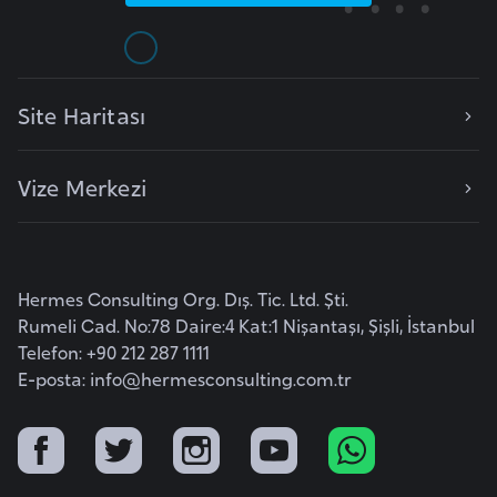
İ
z
Site Haritası
l
a
n
Vize Merkezi
d
a
K
Hermes Consulting Org. Dış. Tic. Ltd. Şti.
a
Rumeli Cad. No:78 Daire:4 Kat:1 Nişantaşı, Şişli, İstanbul
m
Telefon: +90 212 287 1111
E-posta:
b
info@hermesconsulting.com.tr
o
ç
y
a