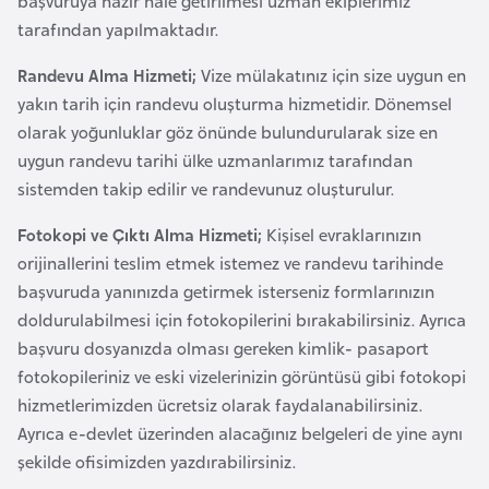
başvuruya hazır hale getirilmesi uzman ekiplerimiz
i
tarafından yapılmaktadır.
b
u
Randevu Alma Hizmeti;
Vize mülakatınız için size uygun en
t
yakın tarih için randevu oluşturma hizmetidir. Dönemsel
i
olarak yoğunluklar göz önünde bulundurularak size en
uygun randevu tarihi ülke uzmanlarımız tarafından
Ç
sistemden takip edilir ve randevunuz oluşturulur.
i
Fotokopi ve Çıktı Alma Hizmeti;
Kişisel evraklarınızın
n
orijinallerini teslim etmek istemez ve randevu tarihinde
başvuruda yanınızda getirmek isterseniz formlarınızın
D
doldurulabilmesi için fotokopilerini bırakabilirsiniz. Ayrıca
a
başvuru dosyanızda olması gereken kimlik- pasaport
n
fotokopileriniz ve eski vizelerinizin görüntüsü gibi fotokopi
i
hizmetlerimizden ücretsiz olarak faydalanabilirsiniz.
m
Ayrıca e-devlet üzerinden alacağınız belgeleri de yine aynı
a
şekilde ofisimizden yazdırabilirsiniz.
r