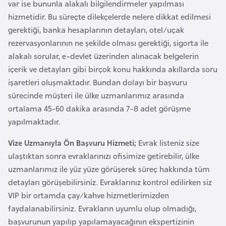
var ise bununla alakalı bilgilendirmeler yapılması
F
hizmetidir. Bu süreçte dilekçelerde nelere dikkat edilmesi
a
gerektiği, banka hesaplarının detayları, otel/uçak
s
rezervasyonlarının ne şekilde olması gerektiği, sigorta ile
o
alakalı sorular, e-devlet üzerinden alınacak belgelerin
içerik ve detayları gibi birçok konu hakkında akıllarda soru
Ç
işaretleri oluşmaktadır. Bundan dolayı bir başvuru
a
sürecinde müşteri ile ülke uzmanlarımız arasında
d
ortalama 45-60 dakika arasında 7-8 adet görüşme
yapılmaktadır.
Ç
Vize Uzmanıyla Ön Başvuru Hizmeti;
Evrak listeniz size
e
ulaştıktan sonra evraklarınızı ofisimize getirebilir, ülke
k
uzmanlarımız ile yüz yüze görüşerek süreç hakkında tüm
C
detayları görüşebilirsiniz. Evraklarınız kontrol edilirken siz
u
VIP bir ortamda çay/kahve hizmetlerimizden
m
faydalanabilirsiniz. Evrakların uyumlu olup olmadığı,
h
başvurunun yapılıp yapılamayacağının ekspertizinin
u