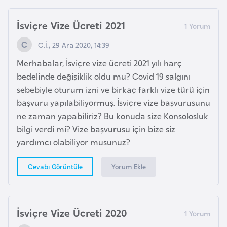
s
a
İsviçre Vize Ücreti 2021
u
C.İ., 29 Ara 2020, 14:39
G
Merhabalar, İsviçre vize ücreti 2021 yılı harç
i
bedelinde değişiklik oldu mu? Covid 19 salgını
n
sebebiyle oturum izni ve birkaç farklı vize türü için
e
başvuru yapılabiliyormuş. İsviçre vize başvurusunu
ne zaman yapabiliriz? Bu konuda size Konsolosluk
G
bilgi verdi mi? Vize başvurusu için bize siz
r
yardımcı olabiliyor musunuz?
e
n
Yorum Ekle
Cevabı Görüntüle
a
d
a
İsviçre Vize Ücreti 2020