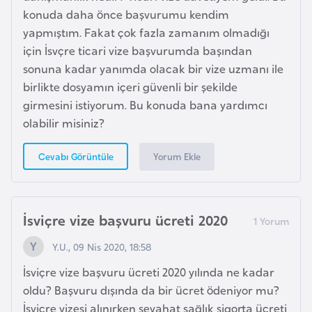
d
konuda daha önce başvurumu kendim
a
yapmıştım. Fakat çok fazla zamanım olmadığı
n
için İsvçre ticari vize başvurumda başından
sonuna kadar yanımda olacak bir vize uzmanı ile
birlikte dosyamın içeri güvenli bir şekilde
G
girmesini istiyorum. Bu konuda bana yardımcı
u
olabilir misiniz?
y
a
Yorum Ekle
Cevabı Görüntüle
n
a
İsviçre vize başvuru ücreti 2020
H
i
Y.U., 09 Nis 2020, 18:58
n
İsviçre vize başvuru ücreti 2020 yılında ne kadar
d
oldu? Başvuru dışında da bir ücret ödeniyor mu?
i
İsviçre vizesi alınırken seyahat sağlık sigorta ücreti