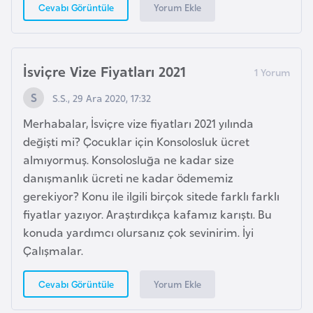
Yorum Ekle
Cevabı Görüntüle
i
y
a
İsviçre Vize Fiyatları 2021
G
S.S., 29 Ara 2020, 17:32
a
Merhabalar, İsviçre vize fiyatları 2021 yılında
n
değişti mi? Çocuklar için Konsolosluk ücret
a
almıyormuş. Konsolosluğa ne kadar size
danışmanlık ücreti ne kadar ödememiz
G
gerekiyor? Konu ile ilgili birçok sitede farklı farklı
i
fiyatlar yazıyor. Araştırdıkça kafamız karıştı. Bu
n
konuda yardımcı olursanız çok sevinirim. İyi
e
Çalışmalar.
B
i
Yorum Ekle
Cevabı Görüntüle
s