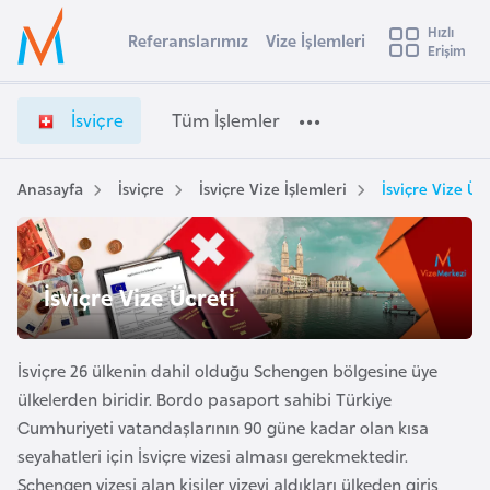
u
Hızlı
s
Referanslarımız
Vize İşlemleri
Başvuru yapmak istediğiniz ülkeyi seçin
Erişim
İ
İ
Üye
t
Ülke Seçimi
s
Girişi
r
v
l
İsviçre
Tüm İşlemler
a
i
l
e
ç
y
r
Anasayfa
İsviçre
İsviçre Vize İşlemleri
İsviçre Vize Üc
t
a
e
V
i
i
A
z
ş
İsviçre Vize Ücreti
v
e
u
i
İ
s
ş
İsviçre 26 ülkenin dahil olduğu Schengen bölgesine üye
m
t
l
ülkelerden biridir. Bordo pasaport sahibi Türkiye
u
e
Cumhuriyeti vatandaşlarının 90 güne kadar olan kısa
r
m
seyahatleri için İsviçre vizesi alması gerekmektedir.
y
l
Schengen vizesi alan kişiler vizeyi aldıkları ülkeden giriş