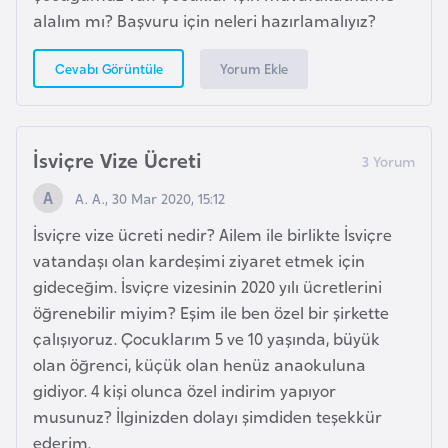
e
alalım mı? Başvuru için neleri hazırlamalıyız?
I
Yorum Ekle
Cevabı Görüntüle
r
a
k
İsviçre Vize Ücreti
A. A., 30 Mar 2020, 15:12
İ
r
İsviçre vize ücreti nedir? Ailem ile birlikte İsviçre
l
vatandaşı olan kardeşimi ziyaret etmek için
a
gideceğim. İsviçre vizesinin 2020 yılı ücretlerini
n
öğrenebilir miyim? Eşim ile ben özel bir şirkette
d
çalışıyoruz. Çocuklarım 5 ve 10 yaşında, büyük
a
olan öğrenci, küçük olan henüz anaokuluna
gidiyor. 4 kişi olunca özel indirim yapıyor
musunuz? İlginizden dolayı şimdiden teşekkür
İ
ederim.
s