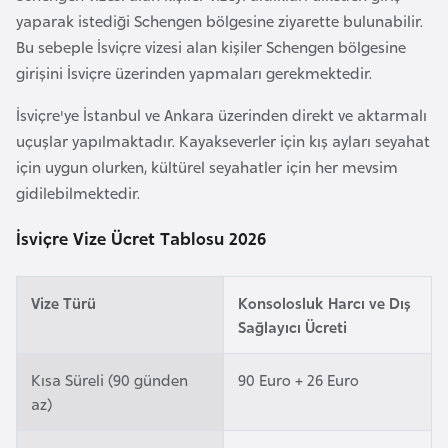
a
e
yaparak istediği Schengen bölgesine ziyarette bulunabilir.
r
Bu sebeple İsviçre vizesi alan kişiler Schengen bölgesine
i
A
girişini İsviçre üzerinden yapmaları gerekmektedir.
z
İsviçre'ye İstanbul ve Ankara üzerinden direkt ve aktarmalı
e
uçuşlar yapılmaktadır. Kayakseverler için kış ayları seyahat
r
için uygun olurken, kültürel seyahatler için her mevsim
b
gidilebilmektedir.
a
y
İsviçre Vize Ücret Tablosu 2026
c
a
n
Vize Türü
Konsolosluk Harcı ve Dış
Sağlayıcı Ücreti
B
Kısa Süreli (90 günden
90 Euro + 26 Euro
a
az)
h
r