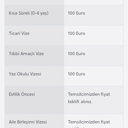
i
n
Kısa Süreli (0-6 yaş)
100 Euro
B
Ticari Vize
100 Euro
o
s
n
Tıbbi Amaçlı Vize
100 Euro
a
H
e
Yaz Okulu Vizesi
100 Euro
r
s
e
Evlilik Öncesi
Temsilcimizden fiyat
k
teklifi alınız.
B
Aile Birleşimi Vizesi
Temsilcimizden fiyat
u