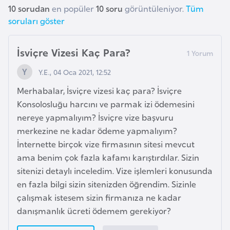
F
10 sorudan
en popüler
10 soru
görüntüleniyor.
Tüm
r
soruları göster
a
n
İsviçre Vizesi Kaç Para?
s
Y.E., 04 Oca 2021, 12:52
a
Merhabalar, İsviçre vizesi kaç para? İsviçre
Konsolosluğu harcını ve parmak izi ödemesini
G
nereye yapmalıyım? İsviçre vize başvuru
a
merkezine ne kadar ödeme yapmalıyım?
b
İnternette birçok vize firmasının sitesi mevcut
o
ama benim çok fazla kafamı karıştırdılar. Sizin
n
sitenizi detaylı inceledim. Vize işlemleri konusunda
en fazla bilgi sizin sitenizden öğrendim. Sizinle
G
çalışmak istesem sizin firmanıza ne kadar
a
danışmanlık ücreti ödemem gerekiyor?
m
b