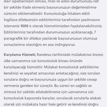
dair ispatlarınızın olması, mali ve ailevi durumunuzu net
e
bir şekilde ifade etmeniz başvurunuzun değerlendirme
n
sürecini etkilemektedir. Konsolosluğa hitaben etkili
i
İngilizce dilekçenizin editörlerimiz tarafından yazılmasını
s
isterseniz
1000 ₺
olarak hizmetimizden faydalanabilirsiniz.
t
Editörlerimiz tarafından durumunuzun açıklanacağı, 7
a
paragraflık bir dilekçe yazılarak başvurunuzun olumsuz
n
sonuçlanma olasılığını en aza indirgiyoruz.
Karşılama Hizmeti;
Randevu tarihinizde mülakatınız öncesi
E
ülke uzmanımız sizi konsolosluk binası önünde
s
karşılayacağı hizmettir. Mülakat konsolosluk yetkililerine
t
kendinizi ve seyahat amacınızı anlatacağınız, size sorulan
o
sorulara doğru ve başvurunuza uygun bir şekilde cevap
n
vermeniz gereken bir süreçtir. Bu süreci en sağlıklı ve
y
stressiz bir şekilde atlatabilmeniz için uzmanımız sizi
a
konsolosluk kapısında karşılar, sorulacak sorularla alakalı
olarak sizi mülakata hazır hale getirir ve kendinizi doğru