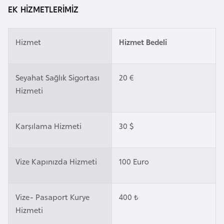
k
EK HİZMETLERİMİZ
a
Hizmet
Hizmet Bedeli
D
e
m
Seyahat Sağlık Sigortası
20 €
o
Hizmeti
k
r
Karşılama Hizmeti
30 $
a
t
i
Vize Kapınızda Hizmeti
100 Euro
k
K
o
Vize- Pasaport Kurye
400 ₺
n
Hizmeti
g