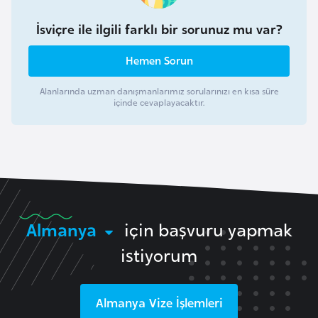
e
ç
İsviçre ile ilgili farklı bir sorunuz mu var?
Hemen Sorun
İ
s
Alanlarında uzman danışmanlarımız sorularınızı en kısa süre
v
içinde cevaplayacaktır.
i
ç
r
e
İ
Almanya
için başvuru yapmak
t
istiyorum
a
l
y
Almanya
Vize İşlemleri
a