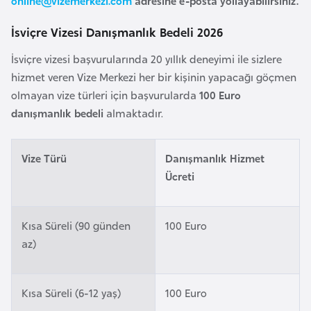
online@vizemerkezi.com
adresine e-posta yollayabilirsiniz.
a
İsviçre Vizesi Danışmanlık Bedeli 2026
r
u
İsviçre vizesi başvurularında 20 yıllık deneyimi ile sizlere
s
hizmet veren Vize Merkezi her bir kişinin yapacağı göçmen
olmayan vize türleri için başvurularda
100 Euro
B
danışmanlık bedeli
almaktadır.
e
l
Vize Türü
Danışmanlık Hizmet
ç
Ücreti
i
k
a
Kısa Süreli (90 günden
100 Euro
az)
B
e
Kısa Süreli (6-12 yaş)
100 Euro
n