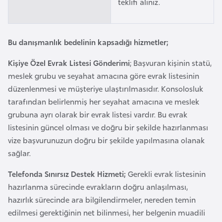
teklifi alınız.
l
g
a
Bu danışmanlık bedelinin kapsadığı hizmetler;
r
i
Kişiye Özel Evrak Listesi Gönderimi
; Başvuran kişinin statü,
s
meslek grubu ve seyahat amacına göre evrak listesinin
t
düzenlenmesi ve müşteriye ulaştırılmasıdır. Konsolosluk
a
tarafından belirlenmiş her seyahat amacına ve meslek
n
grubuna ayrı olarak bir evrak listesi vardır. Bu evrak
listesinin güncel olması ve doğru bir şekilde hazırlanması
B
vize başvurunuzun doğru bir şekilde yapılmasına olanak
u
sağlar.
r
Telefonda Sınırsız Destek Hizmeti;
Gerekli evrak listesinin
k
hazırlanma sürecinde evrakların doğru anlaşılması,
i
hazırlık sürecinde ara bilgilendirmeler, nereden temin
n
edilmesi gerektiğinin net bilinmesi, her belgenin muadili
a