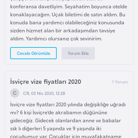
H
konferansa davetliyim. Seyahatim boyunca otelde
o
konaklayacağım. Uçak biletimi de satın aldım. Bu
l
konuda bana yardımcı olabileceğiniz konusunda
l
sizden hizmet alan bir arkadaşımdan tavsiye
a
aldım. Yardımcı olursanız çok sevinirim.
n
d
Yorum Ekle
Cevabı Görüntüle
a
İ
İsviçre vize fiyatları 2020
n
g
CR, 03 Nis 2020, 12:28
i
İsviçre vize fiyatları 2020 yılında değişikliğe uğradı
l
mı? 6 kişi İsviçre’de akrabamın düğününe
t
gideceğiz. Gidecek olanlardan anne ve babalar
e
ssk lı diğerleri 5 yaşında ve 9 yaşında iki
r
çocuğumuz var. Çocuklar için muvafakatname