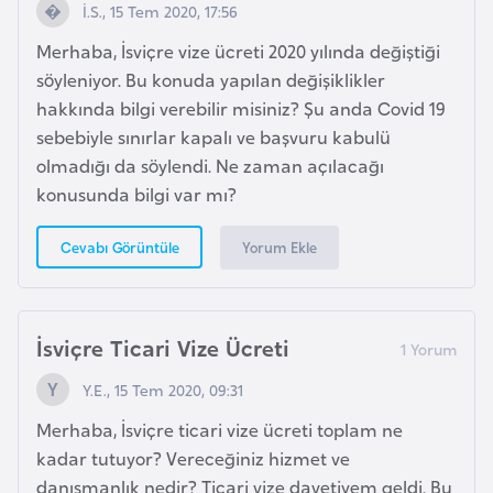
İ.S., 15 Tem 2020, 17:56
G
ü
Merhaba, İsviçre vize ücreti 2020 yılında değiştiği
n
söyleniyor. Bu konuda yapılan değişiklikler
e
hakkında bilgi verebilir misiniz? Şu anda Covid 19
y
sebebiyle sınırlar kapalı ve başvuru kabulü
K
olmadığı da söylendi. Ne zaman açılacağı
o
konusunda bilgi var mı?
r
Yorum Ekle
Cevabı Görüntüle
e
G
ü
İsviçre Ticari Vize Ücreti
n
Y.E., 15 Tem 2020, 09:31
e
y
Merhaba, İsviçre ticari vize ücreti toplam ne
S
kadar tutuyor? Vereceğiniz hizmet ve
u
danışmanlık nedir? Ticari vize davetiyem geldi. Bu