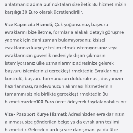
E
anlatmanız adına püf noktaları size iletir. Bu hizmetimizin
t
karşılığı
30 Euro
olarak ücretlendirilir.
i
y
Vize Kapınızda Hizmeti;
Çok yoğunsunuz, başvuru
o
evraklarını bize iletme, formlarla alakalı detaylı görüşme
p
yapmak için dahi zaman bulamıyorsanız, kişisel
y
evraklarınızı kuryeye teslim etmek istemiyorsanız veya
a
evraklarınızın güvenlik nedeniyle dışarı çıkmasını
istemiyorsanız ülke uzmanlarımız adresinize gelerek
başvuru işlemlerinizi gerçekleştirmektedir. Evraklarınızın
F
kontrolü, başvuru formunuzun doldurulması, dosyanızın
i
hazırlanması, randevunuzun alınması hizmetlerinin
l
tamamını sizinle birlikte gerçekleştirmektedir. Bu
d
hizmetimizden
100 Euro
ücret ödeyerek faydalanabilirsiniz.
i
ş
Vize- Pasaport Kurye Hizmeti;
Adresinizden evraklarınızın
i
alınması, size gönderilen belge ya da evrakların teslimi
S
hizmetidir. Gelecek olan kişi vize danışmanı ya da ülke