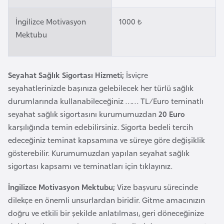
o
İngilizce Motivasyon
1000 ₺
Mektubu
B
u
l
Seyahat Sağlık Sigortası Hizmeti;
İsviçre
g
seyahatlerinizde başınıza gelebilecek her türlü sağlık
a
durumlarında kullanabileceğiniz …… TL/Euro teminatlı
r
seyahat sağlık sigortasını kurumumuzdan
20 Euro
i
karşılığında temin edebilirsiniz. Sigorta bedeli tercih
s
edeceğiniz teminat kapsamına ve süreye göre değişiklik
t
gösterebilir. Kurumumuzdan yapılan seyahat sağlık
a
sigortası kapsamı ve teminatları için tıklayınız.
n
İngilizce Motivasyon Mektubu;
Vize başvuru sürecinde
E
dilekçe en önemli unsurlardan biridir. Gitme amacınızın
r
doğru ve etkili bir şekilde anlatılması, geri döneceğinize
m