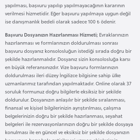
yapılması, başvuru yapılıp yapılmayacağının kararının
r
verilmesi hizmetidir. Eğer başvuru yapılmaya uygun değil
i
ise danışmanlık bedeli olarak sadece 100 ₺ ödenir.
y
e
Başvuru Dosyanızın Hazırlanması Hizmeti;
Evraklarınızın
t
hazırlanması ve formlarınızın doldurulması sonrası
i
başvuru dosyanız konsolosluğun istediği sırada doğru bir
şekilde hazırlanmalıdır. Dosyanız sizin konsolosluğa karsı
C
en büyük referansınızdır. Vize başvuru formlarınızın
e
doldurulması ileri düzey İngilizce bilgisine sahip ülke
z
uzmanlarımız tarafından yapılmaktadır. Online olarak 37
a
soruluk formunuz doğru bilgilerle eksiksiz bir şekilde
y
doldurulur. Dosyanızın anlaşılır bir şekilde sıralanması,
i
finansal ve kişisel bilgilerinizin ayrıştırılması, çalışma
r
belgelerinizin doğru bir şekilde hazırlanması, seyahat
belgeleri ile rezervasyonlarınızın doğru bir şekilde dosyaya
konulması ile en güncel ve eksiksiz bir şekilde dosyanızın
C