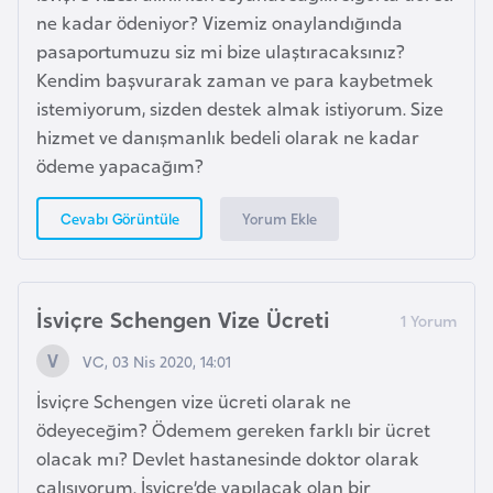
s
ne kadar ödeniyor? Vizemiz onaylandığında
t
pasaportumuzu siz mi bize ulaştıracaksınız?
a
Kendim başvurarak zaman ve para kaybetmek
n
istemiyorum, sizden destek almak istiyorum. Size
hizmet ve danışmanlık bedeli olarak ne kadar
H
ödeme yapacağım?
ı
r
Yorum Ekle
Cevabı Görüntüle
v
a
t
İsviçre Schengen Vize Ücreti
i
s
VC, 03 Nis 2020, 14:01
t
İsviçre Schengen vize ücreti olarak ne
a
ödeyeceğim? Ödemem gereken farklı bir ücret
n
olacak mı? Devlet hastanesinde doktor olarak
çalışıyorum. İsviçre’de yapılacak olan bir