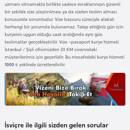
a
uzmanı olmamakla birlikte sadece evraklarınızın güvenli
h
bir şekilde size ulaştırılması ya da sizden teslim alması
i
konusunda sorumludur. Vize başvuru süreciyle alakalı
l
herhangi bir yorumda bulunamaz. Talep ettiğiniz gün için
i
kuryenin uygun olduğu saat aralığında aynı gün
teslimatlar gerçekleştirilir. Vize –pasaport kurye hizmeti
F
İstanbul / Şişli ofisimizden 20 KM civarındaki
i
müşterilerimiz için geçerlidir. Bu mesafedeki kurye hizmeti
n
1000 ₺
şeklinde ücretlendirilir.
l
a
n
d
i
y
a
İsviçre ile ilgili sizden gelen sorular