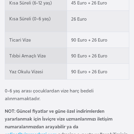
Kısa Süreli (6-12 yaş)
45 Euro + 26 Euro
e
y
Kısa Süreli (0-6 yaş)
26 Euro
n
B
Ticari Vize
90 Euro + 26 Euro
a
n
Tıbbi Amaçlı Vize
90 Euro + 26 Euro
g
l
Yaz Okulu Vizesi
90 Euro + 26 Euro
a
d
0-6 yaş arası çocuklardan vize harç bedeli
e
alınmamaktadır.
ş
NOT: Güncel fiyatlar ve güne özel indirimlerden
B
yararlanmak için İsviçre vize uzmanlarımızı iletişim
e
numaralarımızdan arayabilir ya da
l