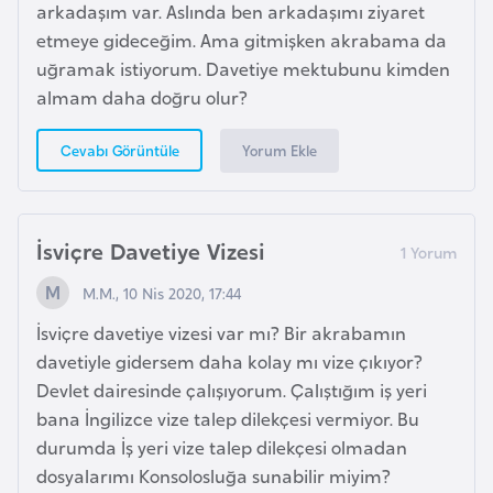
a
arkadaşım var. Aslında ben arkadaşımı ziyaret
h
etmeye gideceğim. Ama gitmişken akrabama da
i
uğramak istiyorum. Davetiye mektubunu kimden
l
almam daha doğru olur?
i
Yorum Ekle
Cevabı Görüntüle
F
i
n
İsviçre Davetiye Vizesi
l
M.M., 10 Nis 2020, 17:44
a
n
İsviçre davetiye vizesi var mı? Bir akrabamın
d
davetiyle gidersem daha kolay mı vize çıkıyor?
i
Devlet dairesinde çalışıyorum. Çalıştığım iş yeri
y
bana İngilizce vize talep dilekçesi vermiyor. Bu
a
durumda İş yeri vize talep dilekçesi olmadan
dosyalarımı Konsolosluğa sunabilir miyim?