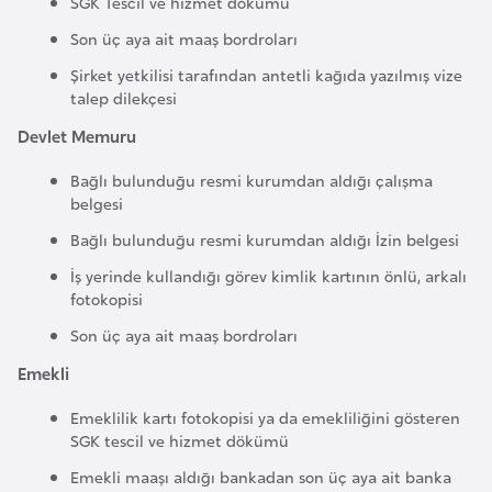
SGK Tescil ve hizmet dökümü
i
b
Son üç aya ait maaş bordroları
u
Şirket yetkilisi tarafından antetli kağıda yazılmış vize
t
talep dilekçesi
i
Devlet Memuru
Bağlı bulunduğu resmi kurumdan aldığı çalışma
Ç
belgesi
i
Bağlı bulunduğu resmi kurumdan aldığı İzin belgesi
n
İş yerinde kullandığı görev kimlik kartının önlü, arkalı
fotokopisi
D
a
Son üç aya ait maaş bordroları
n
Emekli
i
Emeklilik kartı fotokopisi ya da emekliliğini gösteren
m
SGK tescil ve hizmet dökümü
a
r
Emekli maaşı aldığı bankadan son üç aya ait banka