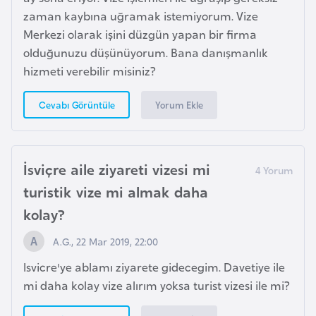
s
zaman kaybına uğramak istemiyorum. Vize
a
Merkezi olarak işini düzgün yapan bir firma
u
olduğunuzu düşünüyorum. Bana danışmanlık
hizmeti verebilir misiniz?
G
i
Yorum Ekle
Cevabı Görüntüle
n
e
İsviçre aile ziyareti vizesi mi
G
turistik vize mi almak daha
r
kolay?
e
n
A.G., 22 Mar 2019, 22:00
a
Isvicre'ye ablamı ziyarete gidecegim. Davetiye ile
d
mi daha kolay vize alırım yoksa turist vizesi ile mi?
a