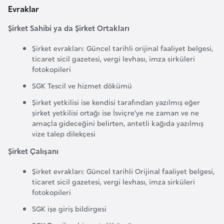
Evraklar
r
i
Şirket Sahibi ya da Şirket Ortakları
y
Şirket evrakları: Güncel tarihli orijinal faaliyet belgesi,
e
ticaret sicil gazetesi, vergi levhası, imza sirküleri
t
fotokopileri
i
SGK Tescil ve hizmet dökümü
Şirket yetkilisi ise kendisi tarafından yazılmış eğer
C
şirket yetkilisi ortağı ise İsviçre’ye ne zaman ve ne
e
amaçla gideceğini belirten, antetli kağıda yazılmış
z
vize talep dilekçesi
a
Şirket Çalışanı
y
i
Şirket evrakları: Güncel tarihli Orijinal faaliyet belgesi,
ticaret sicil gazetesi, vergi levhası, imza sirküleri
r
fotokopileri
SGK işe giriş bildirgesi
C