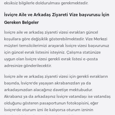
i
eksiksiz bilgilerle doldurulması gerekmektedir.
n
İsviçre Aile ve Arkadaş Ziyareti Vize başvurusu İçin
Gereken Belgeler
B
o
İsviçre aile ve arkadaş ziyareti vizesi evrakları güncel
s
koşullara göre değişiklik gösterebilmektedir. Vize Merkezi
n
müşteri temsilcilerimizi arayarak İsviçre vizesi başvurunuz
a
için güncel evrak listesini isteyiniz. Çalışma statünüze
H
uygun olan İsviçre vizesi gerekli evrak listesi e-posta
e
adresinize gönderilecektir.
r
İsviçre aile ve arkadaş ziyareti vizesi için gerekli evrakların
s
başında, İsviçre'de yaşayan akrabanızdan ya da
e
arkadaşınızdan alacağınız davetiye mektubudur.
k
Akrabanız ya da arkadaşınız İsviçre vatandaşı ise vatandaş
olduğunu gösteren pasaportunun fotokopisini, eğer
B
İsviçre'de oturum izni ile kalıyorsa oturum izninin
u