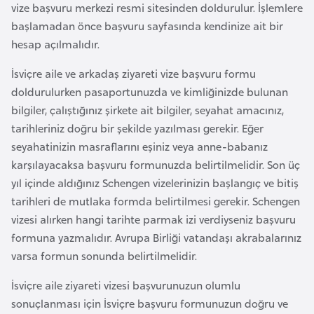
vize başvuru merkezi resmi sitesinden doldurulur. İşlemlere
a
başlamadan önce başvuru sayfasında kendinize ait bir
r
hesap açılmalıdır.
u
s
İsviçre aile ve arkadaş ziyareti vize başvuru formu
doldurulurken pasaportunuzda ve kimliğinizde bulunan
bilgiler, çalıştığınız şirkete ait bilgiler, seyahat amacınız,
B
tarihleriniz doğru bir şekilde yazılması gerekir. Eğer
e
seyahatinizin masraflarını eşiniz veya anne-babanız
l
karşılayacaksa başvuru formunuzda belirtilmelidir. Son üç
ç
yıl içinde aldığınız Schengen vizelerinizin başlangıç ve bitiş
i
tarihleri de mutlaka formda belirtilmesi gerekir. Schengen
k
vizesi alırken hangi tarihte parmak izi verdiyseniz başvuru
a
formuna yazmalıdır. Avrupa Birliği vatandaşı akrabalarınız
varsa formun sonunda belirtilmelidir.
B
e
İsviçre aile ziyareti vizesi başvurunuzun olumlu
n
sonuçlanması için İsviçre başvuru formunuzun doğru ve