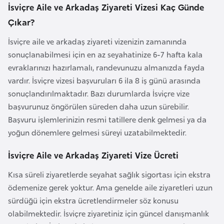
a
e
İsviçre Aile ve Arkadaş Ziyareti Vizesi Kaç Günde
r
Çıkar?
i
A
İsviçre aile ve arkadaş ziyareti vizenizin zamanında
z
sonuçlanabilmesi için en az seyahatinize 6-7 hafta kala
e
evraklarınızı hazırlamalı, randevunuzu almanızda fayda
r
vardır. İsviçre vizesi başvuruları 6 ila 8 iş günü arasında
b
sonuçlandırılmaktadır. Bazı durumlarda İsviçre vize
a
başvurunuz öngörülen süreden daha uzun sürebilir.
y
Başvuru işlemlerinizin resmi tatillere denk gelmesi ya da
c
yoğun dönemlere gelmesi süreyi uzatabilmektedir.
a
n
İsviçre Aile ve Arkadaş Ziyareti Vize Ücreti
Kısa süreli ziyaretlerde seyahat sağlık sigortası için ekstra
B
ödemenize gerek yoktur. Ama genelde aile ziyaretleri uzun
a
sürdüğü için ekstra ücretlendirmeler söz konusu
h
olabilmektedir. İsviçre ziyaretiniz için güncel danışmanlık
r