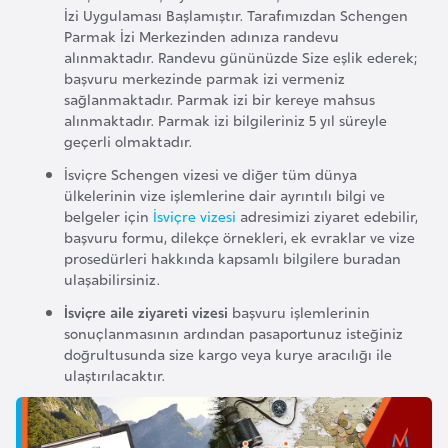
İzi Uygulaması Başlamıştır. Tarafımızdan Schengen
e
Parmak İzi Merkezinden adınıza randevu
n
alınmaktadır. Randevu gününüzde Size eşlik ederek;
i
başvuru merkezinde parmak izi vermeniz
s
sağlanmaktadır. Parmak izi bir kereye mahsus
alınmaktadır. Parmak izi bilgileriniz 5 yıl süreyle
t
geçerli olmaktadır.
a
İsviçre Schengen vizesi ve diğer tüm dünya
n
ülkelerinin vize işlemlerine dair ayrıntılı bilgi ve
belgeler için
İsviçre vizesi
adresimizi ziyaret edebilir,
E
başvuru formu, dilekçe örnekleri, ek evraklar ve vize
prosedürleri hakkında kapsamlı bilgilere buradan
s
ulaşabilirsiniz.
t
İsviçre aile ziyareti vizesi
başvuru işlemlerinin
o
sonuçlanmasının ardından pasaportunuz isteğiniz
n
doğrultusunda size kargo veya kurye aracılığı ile
y
ulaştırılacaktır.
a