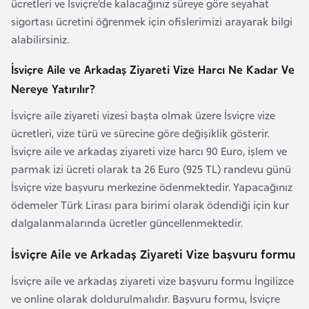
ücretleri ve İsviçre’de kalacağınız süreye göre seyahat
e
sigortası ücretini öğrenmek için ofislerimizi arayarak bilgi
y
alabilirsiniz.
n
İsviçre Aile ve Arkadaş Ziyareti Vize Harcı Ne Kadar Ve
B
Nereye Yatırılır?
a
İsviçre aile ziyareti vizesi başta olmak üzere İsviçre vize
n
ücretleri, vize türü ve sürecine göre değişiklik gösterir.
g
İsviçre aile ve arkadaş ziyareti vize harcı 90 Euro, işlem ve
l
parmak izi ücreti olarak ta 26 Euro (925 TL) randevu günü
a
İsviçre vize başvuru merkezine ödenmektedir. Yapacağınız
d
ödemeler Türk Lirası para birimi olarak ödendiği için kur
e
dalgalanmalarında ücretler güncellenmektedir.
ş
İsviçre Aile ve Arkadaş Ziyareti Vize başvuru formu
B
İsviçre aile ve arkadaş ziyareti vize başvuru formu İngilizce
e
ve online olarak doldurulmalıdır. Başvuru formu, İsviçre
l