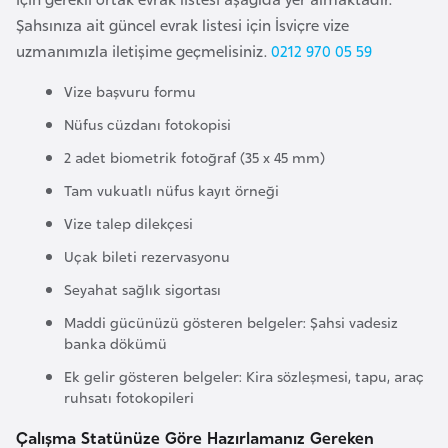
F
Şahsınıza ait güncel evrak listesi için İsviçre vize
a
uzmanımızla iletişime geçmelisiniz.
0212 970 05 59
s
Vize başvuru formu
o
Nüfus cüzdanı fotokopisi
Ç
2 adet biometrik fotoğraf (35 x 45 mm)
a
Tam vukuatlı nüfus kayıt örneği
d
Vize talep dilekçesi
Uçak bileti rezervasyonu
Ç
e
Seyahat sağlık sigortası
k
Maddi gücünüzü gösteren belgeler: Şahsi vadesiz
C
banka dökümü
u
Ek gelir gösteren belgeler: Kira sözleşmesi, tapu, araç
m
ruhsatı fotokopileri
h
Çalışma Statünüze Göre Hazırlamanız Gereken
u