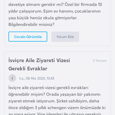
davetiye almam gerekir mi? Özel bir firmada 10
i
yıldır çalışıyorum. Eşim ev hanımı, çocuklarımın
y
yaşı küçük henüz okula gitmiyorlar.
a
Bilgilendirebilir misiniz?
G
Yorum Ekle
Cevabı Görüntüle
a
n
a
İsviçre Aile Ziyareti Vizesi
Gerekli Evraklar
G
i
t.ç., 06 Nis 2020, 13:43
n
İsviçre aile ziyareti vizesi gerekli evrakları
e
öğrenebilir miyim? Orada yaşayan bir yakınımı
B
ziyaret etmek istiyorum. Şirket sahibiyim, daha
i
önce aldığım 3 yıllık schengen vizem önümüzde ki
s
ay sona eriyor. Vize işlemleri ile uğraşıp gereksiz