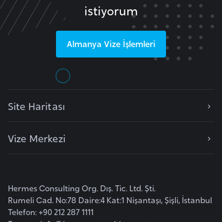
istiyorum
p
a
n
Almanya
Vize İşlemleri
y
a
İ
Site Haritası
s
r
a
Vize Merkezi
i
l
İ
Hermes Consulting Org. Dış. Tic. Ltd. Şti.
Rumeli Cad. No:78 Daire:4 Kat:1 Nişantaşı, Şişli, İstanbul
s
Telefon: +90 212 287 1111
v