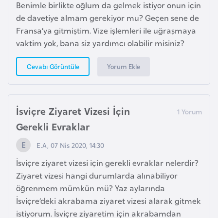
Benimle birlikte oğlum da gelmek istiyor onun için
F
de davetiye almam gerekiyor mu? Geçen sene de
r
Fransa’ya gitmiştim. Vize işlemleri ile uğraşmaya
a
vaktim yok, bana siz yardımcı olabilir misiniz?
n
s
Yorum Ekle
Cevabı Görüntüle
a
G
İsviçre Ziyaret Vizesi İçin
a
b
Gerekli Evraklar
o
E.A, 07 Nis 2020, 14:30
n
İsviçre ziyaret vizesi için gerekli evraklar nelerdir?
Ziyaret vizesi hangi durumlarda alınabiliyor
G
öğrenmem mümkün mü? Yaz aylarında
a
İsviçre’deki akrabama ziyaret vizesi alarak gitmek
m
istiyorum. İsviçre ziyaretim için akrabamdan
b