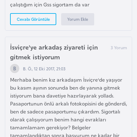
çalıştığım için Gss sigortam da var
d
a
Yorum Ekle
Cevabı Görüntüle
n
G
İsviçre'ye arkadaş ziyareti için
u
gitmek istiyorum
y
a
B. Ö., 12 Eki 2017, 21:03
n
Merhaba benim kız arkadaşım İsviçre'de yaşıyor
a
bu kasım ayının sonunda ben de yanına gitmek
istiyorum bana davetiye hazırlayarak yolladı.
H
Pasaportunun önlü arkalı fotokopisini de gönderdi,
i
ben de sadece pasaportumu çıkardım. Sigortalı
n
olarak çalışıyorum benim hangi evrakları
d
tamamlamam gerekiyor? Belgeler
i
tamamlandıktan sonra başvurum ne kadar bir