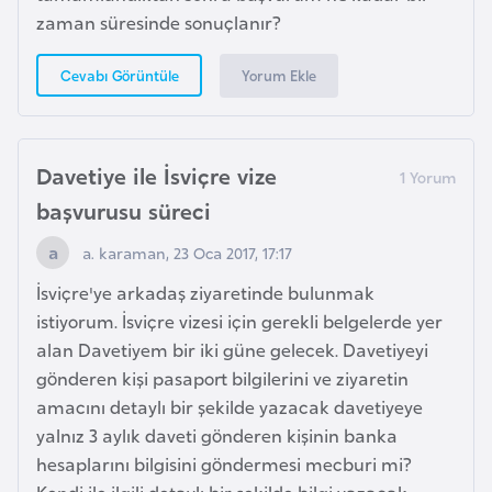
s
zaman süresinde sonuçlanır?
t
a
Yorum Ekle
Cevabı Görüntüle
n
H
Davetiye ile İsviçre vize
ı
başvurusu süreci
r
v
a. karaman, 23 Oca 2017, 17:17
a
İsviçre'ye arkadaş ziyaretinde bulunmak
t
istiyorum. İsviçre vizesi için gerekli belgelerde yer
i
alan Davetiyem bir iki güne gelecek. Davetiyeyi
s
gönderen kişi pasaport bilgilerini ve ziyaretin
t
amacını detaylı bir şekilde yazacak davetiyeye
a
yalnız 3 aylık daveti gönderen kişinin banka
n
hesaplarını bilgisini göndermesi mecburi mi?
Kendi ile ilgili detaylı bir şekilde bilgi yazacak