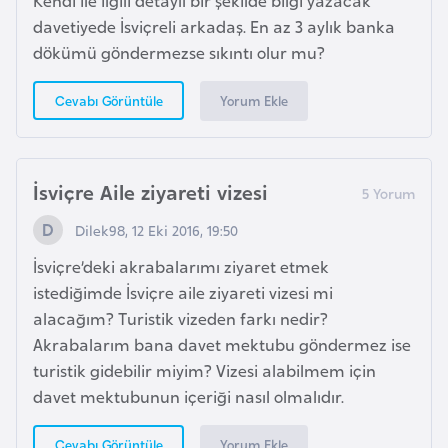
H
davetiyede İsviçreli arkadaş. En az 3 aylık banka
o
dökümü göndermezse sıkıntı olur mu?
l
l
Yorum Ekle
Cevabı Görüntüle
a
n
d
İsviçre Aile ziyareti vizesi
a
Dilek98, 12 Eki 2016, 19:50
İ
İsviçre’deki akrabalarımı ziyaret etmek
n
istediğimde İsviçre aile ziyareti vizesi mi
g
alacağım? Turistik vizeden farkı nedir?
i
Akrabalarım bana davet mektubu göndermez ise
l
turistik gidebilir miyim? Vizesi alabilmem için
t
davet mektubunun içeriği nasıl olmalıdır.
e
r
Yorum Ekle
Cevabı Görüntüle