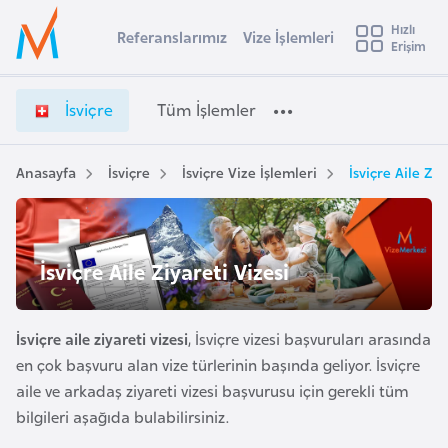
u
Hızlı
s
Referanslarımız
Vize İşlemleri
Başvuru yapmak istediğiniz ülkeyi seçin
Erişim
İ
İ
Üye
t
Ülke Seçimi
s
Girişi
r
v
l
İsviçre
Tüm İşlemler
a
i
l
e
ç
y
r
Anasayfa
İsviçre
İsviçre Vize İşlemleri
İsviçre Aile Ziy
t
a
e
V
i
i
A
z
ş
İsviçre Aile Ziyareti Vizesi
v
e
u
i
İ
s
ş
İsviçre aile ziyareti vizesi
, İsviçre vizesi başvuruları arasında
m
t
l
en çok başvuru alan vize türlerinin başında geliyor. İsviçre
u
e
aile ve arkadaş ziyareti vizesi başvurusu için gerekli tüm
r
m
bilgileri aşağıda bulabilirsiniz.
y
l