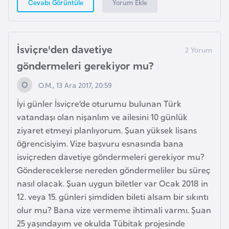
Yorum Ekle
Cevabı Görüntüle
G
ü
n
İsviçre'den davetiye
e
y
göndermeleri gerekiyor mu?
K
O.M., 13 Ara 2017, 20:59
o
r
İyi günler İsviçre’de oturumu bulunan Türk
e
vatandaşı olan nişanlım ve ailesini 10 günlük
ziyaret etmeyi planlıyorum. Şuan yüksek lisans
öğrencisiyim. Vize başvuru esnasında bana
G
isviçreden davetiye göndermeleri gerekiyor mu?
ü
Göndereceklerse nereden göndermeliler bu süreç
n
nasıl olacak. Şuan uygun biletler var Ocak 2018 in
e
12. veya 15. günleri şimdiden bileti alsam bir sıkıntı
y
olur mu? Bana vize vermeme ihtimali varmı. Şuan
S
25 yaşındayım ve okulda Tübitak projesinde
u