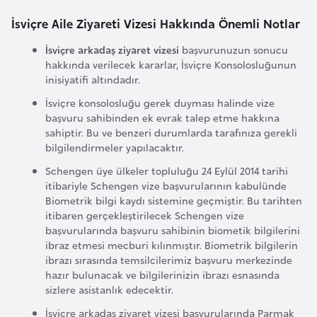
o
İsviçre Aile Ziyareti Vizesi Hakkında Önemli Notlar
İsviçre arkadaş ziyaret vizesi
başvurunuzun sonucu
B
hakkında verilecek kararlar, İsviçre Konsolosluğunun
u
inisiyatifi altındadır.
l
İsviçre konsolosluğu gerek duyması halinde vize
g
başvuru sahibinden ek evrak talep etme hakkına
a
sahiptir. Bu ve benzeri durumlarda tarafınıza gerekli
r
bilgilendirmeler yapılacaktır.
i
Schengen üye ülkeler topluluğu 24 Eylül 2014 tarihi
s
itibariyle Schengen vize başvurularının kabulünde
t
Biometrik bilgi kaydı sistemine geçmiştir. Bu tarihten
itibaren gerçekleştirilecek Schengen vize
a
başvurularında başvuru sahibinin biometik bilgilerini
n
ibraz etmesi mecburi kılınmıştır. Biometrik bilgilerin
ibrazı sırasında temsilcilerimiz başvuru merkezinde
hazır bulunacak ve bilgilerinizin ibrazı esnasında
E
sizlere asistanlık edecektir.
r
İsviçre arkadaş ziyaret vizesi başvurularında Parmak
m