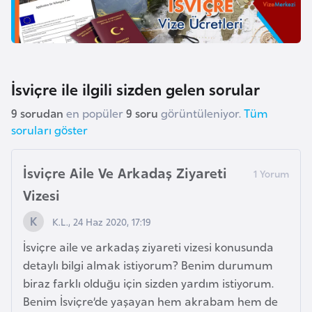
E
t
i
y
o
İsviçre ile ilgili sizden gelen sorular
p
y
9 sorudan
en popüler
9 soru
görüntüleniyor.
Tüm
soruları göster
a
İsviçre Aile Ve Arkadaş Ziyareti
F
i
Vizesi
l
K.L., 24 Haz 2020, 17:19
d
i
İsviçre aile ve arkadaş ziyareti vizesi konusunda
ş
detaylı bilgi almak istiyorum? Benim durumum
i
biraz farklı olduğu için sizden yardım istiyorum.
S
Benim İsviçre’de yaşayan hem akrabam hem de