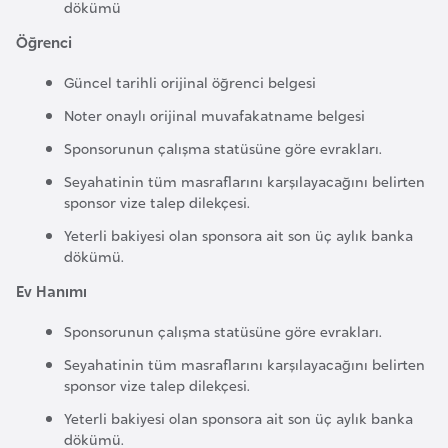
dökümü
k
a
Öğrenci
Güncel tarihli orijinal öğrenci belgesi
D
Noter onaylı orijinal muvafakatname belgesi
e
Sponsorunun çalışma statüsüne göre evrakları.
m
o
Seyahatinin tüm masraflarını karşılayacağını belirten
k
sponsor vize talep dilekçesi.
r
Yeterli bakiyesi olan sponsora ait son üç aylık banka
a
dökümü.
t
Ev Hanımı
i
k
Sponsorunun çalışma statüsüne göre evrakları.
K
Seyahatinin tüm masraflarını karşılayacağını belirten
o
sponsor vize talep dilekçesi.
n
Yeterli bakiyesi olan sponsora ait son üç aylık banka
g
dökümü.