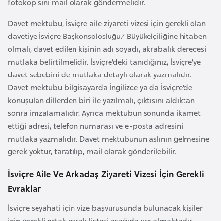
fotokopisini mail olarak göndermelidir.
l
g
Davet mektubu, İsviçre aile ziyareti vizesi için gerekli olan
a
davetiye İsviçre Başkonsolosluğu/ Büyükelçiliğine hitaben
r
olmalı, davet edilen kişinin adı soyadı, akrabalık derecesi
i
mutlaka belirtilmelidir. İsviçre’deki tanıdığınız, İsviçre’ye
s
davet sebebini de mutlaka detaylı olarak yazmalıdır.
t
Davet mektubu bilgisayarda İngilizce ya da İsviçre’de
a
konuşulan dillerden biri ile yazılmalı, çıktısını aldıktan
n
sonra imzalamalıdır. Ayrıca mektubun sonunda ikamet
ettiği adresi, telefon numarası ve e-posta adresini
B
mutlaka yazmalıdır. Davet mektubunun aslının gelmesine
u
gerek yoktur, taratılıp, mail olarak gönderilebilir.
r
İsviçre Aile Ve Arkadaş Ziyareti Vizesi İçin Gerekli
k
Evraklar
i
n
İsviçre seyahati için vize başvurusunda bulunacak kişiler
a
için gerekli ortak evrak listesi aşağıda yer almaktadır.