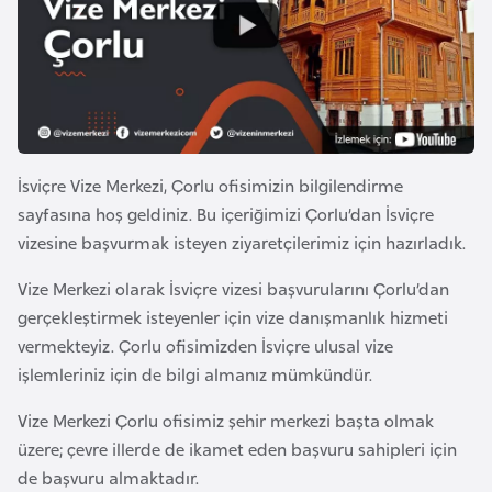
a
e
r
i
A
z
e
r
İsviçre Vize Merkezi, Çorlu ofisimizin bilgilendirme
b
sayfasına hoş geldiniz. Bu içeriğimizi Çorlu’dan İsviçre
a
vizesine başvurmak isteyen ziyaretçilerimiz için hazırladık.
y
c
Vize Merkezi olarak İsviçre vizesi başvurularını Çorlu’dan
a
gerçekleştirmek isteyenler için vize danışmanlık hizmeti
n
vermekteyiz. Çorlu ofisimizden İsviçre ulusal vize
işlemleriniz için de bilgi almanız mümkündür.
B
Vize Merkezi Çorlu ofisimiz şehir merkezi başta olmak
a
üzere; çevre illerde de ikamet eden başvuru sahipleri için
h
de başvuru almaktadır.
r