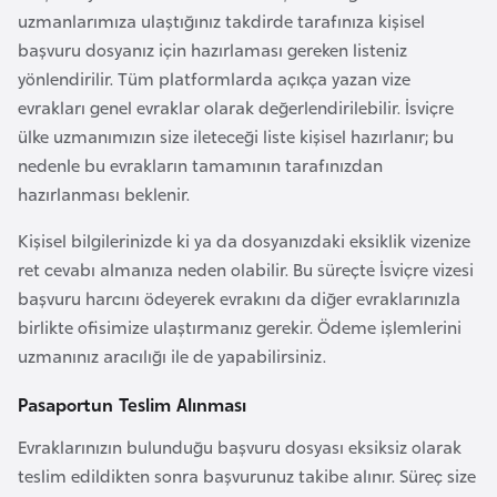
uzmanlarımıza ulaştığınız takdirde tarafınıza kişisel
a
başvuru dosyanız için hazırlaması gereken listeniz
r
yönlendirilir. Tüm platformlarda açıkça yazan vize
u
evrakları genel evraklar olarak değerlendirilebilir. İsviçre
s
ülke uzmanımızın size ileteceği liste kişisel hazırlanır; bu
nedenle bu evrakların tamamının tarafınızdan
B
hazırlanması beklenir.
e
l
Kişisel bilgilerinizde ki ya da dosyanızdaki eksiklik vizenize
ç
ret cevabı almanıza neden olabilir. Bu süreçte İsviçre vizesi
i
başvuru harcını ödeyerek evrakını da diğer evraklarınızla
k
birlikte ofisimize ulaştırmanız gerekir. Ödeme işlemlerini
a
uzmanınız aracılığı ile de yapabilirsiniz.
Pasaportun Teslim Alınması
B
e
Evraklarınızın bulunduğu başvuru dosyası eksiksiz olarak
n
teslim edildikten sonra başvurunuz takibe alınır. Süreç size