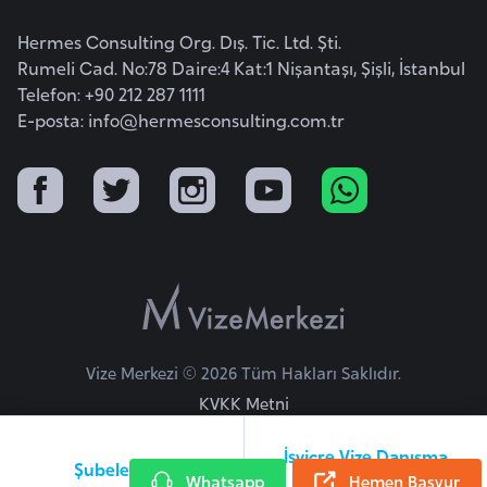
r
Hermes Consulting Org. Dış. Tic. Ltd. Şti.
i
Rumeli Cad. No:78 Daire:4 Kat:1 Nişantaşı, Şişli, İstanbul
y
Telefon: +90 212 287 1111
e
E-posta:
info@hermesconsulting.com.tr
t
i
C
e
z
a
y
i
Vize Merkezi © 2026 Tüm Hakları Saklıdır.
r
KVKK Metni
İsviçre Vize Danışma
C
Şubelerimiz
Whatsapp
Hattı
Hemen Başvur