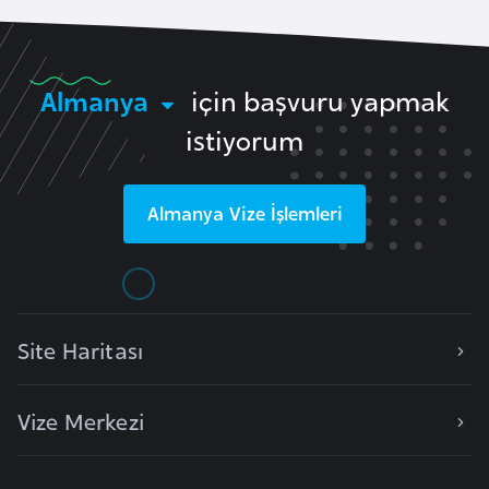
F
a
s
Almanya
için başvuru yapmak
o
istiyorum
Ç
a
Almanya
Vize İşlemleri
d
Ç
e
k
Site Haritası
C
u
Vize Merkezi
m
h
u