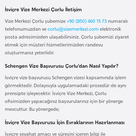
e
İsviçre Vize Merkezi Çorlu İletişim
y
n
Vize Merkezi Çorlu şubemize
+90 (850) 460 15 73
numaralı
telefonumuzdan ve
corlu@vizemerkezi.com
elektronik
posta adresimizden ulaşabilirsiniz. Çorlu şubemizi ziyaret
B
etmek için müşteri hizmetlerimizden randevu
a
oluşturmanız yeterlidir.
n
g
Schengen Vize Başvurusu Çorlu’dan Nasıl Yapılır?
l
İsviçre vize başvurusu Schengen vizesi kapsamında işlem
a
görmektedir. Dolayısıyla uygulamadaki prosedür de aynı
d
prensipte işleyecektir. İsviçre Vize Merkezi, Çorlu
e
ofisimizden yapacağınız başvurularınız için bir yönerge
ş
mevcuttur. Bu yönergede;
B
İsviçre Vize Başvurusu İçin Evraklarının Hazırlanması
e
İsviçre seyahat amacı ve süresini içeren bilgi ile
l