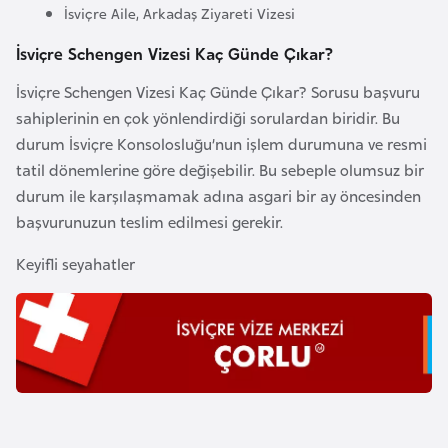
l
İsviçre Aile, Arkadaş Ziyareti Vizesi
g
İsviçre Schengen Vizesi Kaç Günde Çıkar?
a
r
İsviçre Schengen Vizesi Kaç Günde Çıkar? Sorusu başvuru
i
sahiplerinin en çok yönlendirdiği sorulardan biridir. Bu
s
durum İsviçre Konsolosluğu’nun işlem durumuna ve resmi
t
tatil dönemlerine göre değişebilir. Bu sebeple olumsuz bir
a
durum ile karşılaşmamak adına asgari bir ay öncesinden
n
başvurunuzun teslim edilmesi gerekir.
Keyifli seyahatler
B
u
r
k
i
n
a