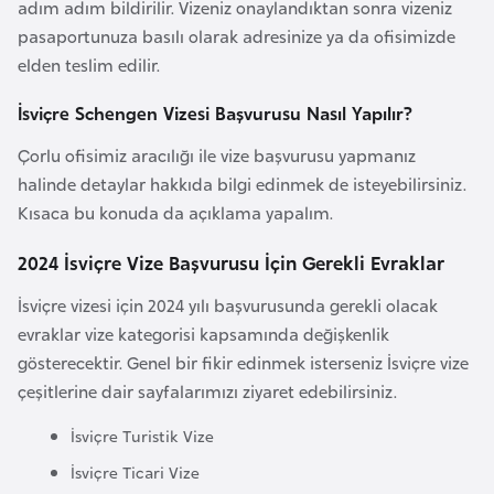
i
adım adım bildirilir. Vizeniz onaylandıktan sonra vizeniz
n
pasaportunuza basılı olarak adresinize ya da ofisimizde
elden teslim edilir.
B
İsviçre Schengen Vizesi Başvurusu Nasıl Yapılır?
o
Çorlu ofisimiz aracılığı ile vize başvurusu yapmanız
s
halinde detaylar hakkıda bilgi edinmek de isteyebilirsiniz.
n
Kısaca bu konuda da açıklama yapalım.
a
H
2024 İsviçre Vize Başvurusu İçin Gerekli Evraklar
e
r
İsviçre vizesi için 2024 yılı başvurusunda gerekli olacak
s
evraklar vize kategorisi kapsamında değişkenlik
e
gösterecektir. Genel bir fikir edinmek isterseniz İsviçre vize
k
çeşitlerine dair sayfalarımızı ziyaret edebilirsiniz.
İsviçre Turistik Vize
B
İsviçre Ticari Vize
u