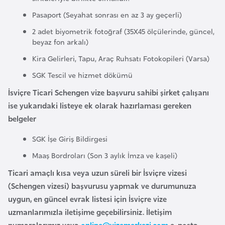
i
Pasaport (Seyahat sonrası en az 3 ay geçerli)
b
u
2 adet biyometrik fotoğraf (35X45 ölçülerinde, güncel,
t
beyaz fon arkalı)
i
Kira Gelirleri, Tapu, Araç Ruhsatı Fotokopileri (Varsa)
SGK Tescil ve hizmet dökümü
Ç
İsviçre Ticari Schengen vize başvuru sahibi şirket çalışanı
i
ise yukarıdaki listeye ek olarak hazırlaması gereken
n
belgeler
SGK İşe Giriş Bildirgesi
D
a
Maaş Bordroları (Son 3 aylık İmza ve kaşeli)
n
Ticari amaçlı kısa veya uzun süreli bir İsviçre vizesi
i
(Schengen vizesi) başvurusu yapmak ve durumunuza
m
uygun, en güncel evrak listesi için İsviçre vize
a
uzmanlarımızla iletişime geçebilirsiniz. İletişim
r
numaralarımız veya
online@vizemerkezi.com
e-posta