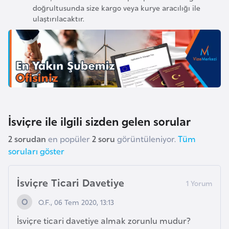
doğrultusunda size kargo veya kurye aracılığı ile
e
ulaştırılacaktır.
n
i
s
t
a
n
İsviçre ile ilgili sizden gelen sorular
E
s
2 sorudan
en popüler
2 soru
görüntüleniyor.
Tüm
t
soruları göster
o
n
İsviçre Ticari Davetiye
y
a
O.F., 06 Tem 2020, 13:13
İsviçre ticari davetiye almak zorunlu mudur?