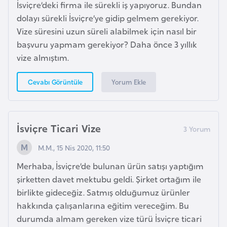
E
İsviçre’deki firma ile sürekli iş yapıyoruz. Bundan
t
dolayı sürekli İsviçre’ye gidip gelmem gerekiyor.
i
Vize süresini uzun süreli alabilmek için nasıl bir
y
başvuru yapmam gerekiyor? Daha önce 3 yıllık
o
vize almıştım.
p
y
Yorum Ekle
Cevabı Görüntüle
a
F
İsviçre Ticari Vize
i
M.M., 15 Nis 2020, 11:50
l
d
Merhaba, İsviçre’de bulunan ürün satışı yaptığım
i
şirketten davet mektubu geldi. Şirket ortağım ile
ş
birlikte gideceğiz. Satmış olduğumuz ürünler
i
hakkında çalışanlarına eğitim vereceğim. Bu
S
durumda almam gereken vize türü İsviçre ticari