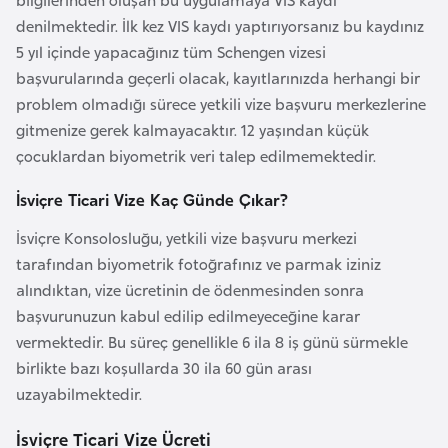
i
denilmektedir. İlk kez VIS kaydı yaptırıyorsanız bu kaydınız
n
5 yıl içinde yapacağınız tüm Schengen vizesi
başvurularında geçerli olacak, kayıtlarınızda herhangi bir
B
problem olmadığı sürece yetkili vize başvuru merkezlerine
o
gitmenize gerek kalmayacaktır. 12 yaşından küçük
s
çocuklardan biyometrik veri talep edilmemektedir.
n
a
İsviçre Ticari Vize Kaç Günde Çıkar?
H
İsviçre Konsolosluğu, yetkili vize başvuru merkezi
e
tarafından biyometrik fotoğrafınız ve parmak iziniz
r
alındıktan, vize ücretinin de ödenmesinden sonra
s
başvurunuzun kabul edilip edilmeyeceğine karar
e
vermektedir. Bu süreç genellikle 6 ila 8 iş günü sürmekle
k
birlikte bazı koşullarda 30 ila 60 gün arası
uzayabilmektedir.
B
u
İsviçre Ticari Vize Ücreti