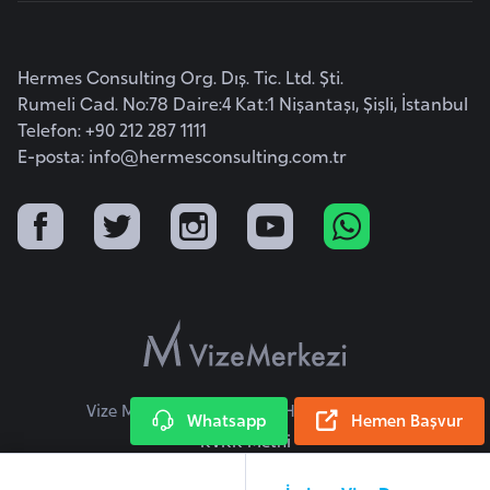
i
y
Hermes Consulting Org. Dış. Tic. Ltd. Şti.
a
Rumeli Cad. No:78 Daire:4 Kat:1 Nişantaşı, Şişli, İstanbul
Telefon: +90 212 287 1111
G
E-posta:
info@hermesconsulting.com.tr
a
n
a
G
i
n
e
B
Vize Merkezi © 2026 Tüm Hakları Saklıdır.
Whatsapp
Hemen Başvur
i
KVKK Metni
s