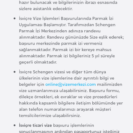
hazır bulunacak ve bilgilerinizin ibrazı esnasında
o
sizlere asistanlık edecektir.
İsviçre Vize İşlemleri Başvurularında Parmak İzi
B
Uygulaması Başlamıştır. Tarafımızdan Schengen
u
Parmak İzi Merkezinden adınıza randevu
l
alınmaktadır. Randevu gününüzde Size eşlik ederek;
başvuru merkezinde parmak izi vermeniz
g
sağlanmaktadır. Parmak izi bir kereye mahsus
a
alınmaktadır. Parmak izi bilgileriniz 5 yıl süreyle
r
geçerli olmaktadır.
i
İsviçre Schengen vizesi ve diğer tüm dünya
s
ülkelerinin vize işlemlerine dair ayrıntılı bilgi ve
t
belgeler için
online@vizemerkezi.com
mailimizden
vize uzmanlarımıza ulaşabilirsiniz. Başvuru formu,
a
dilekçe örnekleri, ek evraklar ve vize prosedürleri
n
hakkında kapsamlı bilgilere iletişim bölümünde yer
alan telefon numaralarımızı arayarak müşteri
temsilcilerimize ulaşabilirsiniz.
E
r
İsviçre ticari vize
başvuru işlemlerinin
sonuçlanmasının ardından pasaportunuz isteğiniz
m