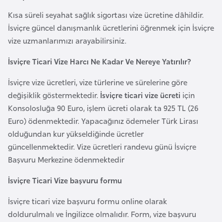
l
Kısa süreli seyahat sağlık sigortası vize ücretine dâhildir.
g
İsviçre güncel danışmanlık ücretlerini öğrenmek için İsviçre
a
vize uzmanlarımızı arayabilirsiniz.
r
i
İsviçre Ticari Vize Harcı Ne Kadar Ve Nereye Yatırılır?
s
İsviçre vize ücretleri, vize türlerine ve sürelerine göre
t
değişiklik göstermektedir.
İsviçre ticari vize ücreti
için
a
Konsolosluğa 90 Euro, işlem ücreti olarak ta 925 TL (26
n
Euro) ödenmektedir. Yapacağınız ödemeler Türk Lirası
olduğundan kur yükseldiğinde ücretler
B
güncellenmektedir. Vize ücretleri randevu günü İsviçre
u
Başvuru Merkezine ödenmektedir
r
k
İsviçre Ticari Vize başvuru formu
i
İsviçre ticari vize başvuru formu online olarak
n
doldurulmalı ve İngilizce olmalıdır. Form, vize başvuru
a