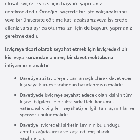
ulusal İsviçre D vizesi için başvuru yapmanız
e
gerekmektedir. Örneğin İsviçrede bir işte çalışacaksanız
y
veya bir üniversite eğitime katılacaksanız veya İsviçrede
n
aileniz varsa ayrıca oturma izni için de başvuru yapmanız
gerekmektedir.
B
a
İsviçreye ticari olarak seyahat etmek için İsviçredeki bir
n
kişi veya kurumdan alınmış bir davet mektubuna
g
ihtiyacınız olacaktır:
l
Davetiye sizi İsviçreye ticari amaçlı olarak davet eden
a
kişi veya kurum tarafından hazırlanmış olmalıdır.
d
Davetiyede İsviçreye seyahat edecek olan kişinin tüm
e
kişisel bilgileri ile birlikte şirketteki konumu,
ş
vatandaşlık bilgileri, seyahatiyle ilgili tüm ayrıntılar ve
sponsoru bulunmalıdır.
B
Davetiye İsviçredeki şirketin isminin bulunduğu
e
antetli kağıda, imza ve kaşe edilmiş olarak
yazılmalıdır.
l