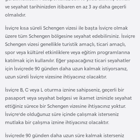
a
e
ve seyahat tarihinizden itibaren en az 3 ay daha geçerli
r
olmalıdır.
i
A
İsviçre kısa süreli Schengen vizesi ile başta İsviçre olmak
z
üzere tüm Schengen bölgesine seyahat edebilirsiniz. İsviçre
e
Schengen vizesi genellikle turistik amaçlı, ticari amaçlı,
r
spor veya kültürel etkinliklere veya eğitim programlarına
b
katılmak için kullanılır. Eğer yapacağınız ticari seyahatler
a
için İsviçrede 90 günden daha uzun kalmak istiyorsanız,
y
uzun süreli İsviçre vizesine ihtiyacınız olacaktır.
c
a
İsviçre B, C veya L oturma iznine sahipseniz, geçerli bir
n
pasaport veya seyahat belgesi ve ikamet izninizle seyahat
ettiğiniz sürece bir Schengen vizesine ihtiyacınız yoktur.
B
İsviçre'de olduğunuz süre içinde çalışmak isterseniz
a
mutlaka bir çalışma iznine ihtiyacınız olacaktır.
h
İsviçrede 90 günden daha uzun süre kalmak isterseniz
r