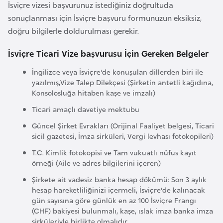
İsviçre vizesi başvurunuz istediğiniz doğrultuda
r
sonuçlanması için İsviçre başvuru formunuzun eksiksiz,
i
doğru bilgilerle doldurulması gerekir.
y
e
İsviçre Ticari Vize başvurusu İçin Gereken Belgeler
t
İngilizce veya İsviçre'de konuşulan dillerden biri ile
i
yazılmış,Vize Talep Dilekçesi (Şirketin antetli kağıdına,
Konsolosluğa hitaben kaşe ve imzalı)
C
Ticari amaçlı davetiye mektubu
e
Güncel Şirket Evrakları (Orijinal Faaliyet belgesi, Ticari
z
sicil gazetesi, İmza sirküleri, Vergi levhası fotokopileri)
a
T.C. Kimlik fotokopisi ve Tam vukuatlı nüfus kayıt
y
örneği (Aile ve adres bilgilerini içeren)
i
Şirkete ait vadesiz banka hesap dökümü: Son 3 aylık
r
hesap hareketliliğinizi içermeli, İsviçre'de kalınacak
gün sayısına göre günlük en az 100 İsviçre Frangı
(CHF) bakiyesi bulunmalı, kaşe, ıslak imza banka imza
C
sirküleriyle birlikte olmalıdır.