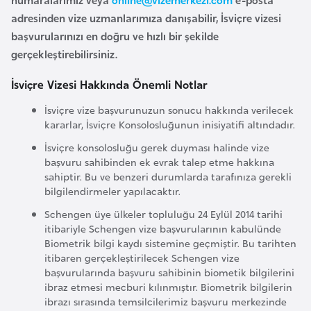
k
adresinden vize uzmanlarımıza danışabilir, İsviçre vizesi
a
başvurularınızı en doğru ve hızlı bir şekilde
gerçekleştirebilirsiniz.
D
İsviçre Vizesi Hakkında Önemli Notlar
e
m
İsviçre vize başvurunuzun sonucu hakkında verilecek
o
kararlar, İsviçre Konsolosluğunun inisiyatifi altındadır.
k
İsviçre konsolosluğu gerek duyması halinde vize
r
başvuru sahibinden ek evrak talep etme hakkına
a
sahiptir. Bu ve benzeri durumlarda tarafınıza gerekli
bilgilendirmeler yapılacaktır.
t
i
Schengen üye ülkeler topluluğu 24 Eylül 2014 tarihi
itibariyle Schengen vize başvurularının kabulünde
k
Biometrik bilgi kaydı sistemine geçmiştir. Bu tarihten
K
itibaren gerçekleştirilecek Schengen vize
o
başvurularında başvuru sahibinin biometik bilgilerini
n
ibraz etmesi mecburi kılınmıştır. Biometrik bilgilerin
ibrazı sırasında temsilcilerimiz başvuru merkezinde
g