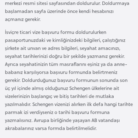
merkezi resmi sitesi sayfasından doldurulur. Doldurmaya
F
başlamadan sayfa üzerinde önce kendi hesabınızı
a
açmanız gerekir.
s
o
İsviçre ticari vize başvuru formu doldurulurken
pasaportunuzdaki ve kimliğinizdeki bilgileri, çalıştığınız
Ç
şirkete ait unvan ve adres bilgileri, seyahat amacınızı,
a
seyahat tarihlerinizi doğru bir şekilde yazmanız gerekir.
d
Ayrıca seyahatinizin tüm masraflarını eşiniz ya da anne-
babanız karşılıyorsa başvuru formunda belirtmeniz
gerekir. Doldurduğunuz başvuru formunun sonunda son
Ç
üç yıl içinde almış olduğunuz Schengen ülkelerine ait
e
vizelerinizin başlangıç ve bitiş tarihleri de mutlaka
k
yazılmalıdır. Schengen vizenizi alırken ilk defa hangi tarihte
C
parmak izi verdiyseniz o tarihi başvuru formuna
u
yazmalısınız. Avrupa birliğinde yaşayan AB vatandaşı
m
akrabalarınız varsa formda belirtilmelidir.
h
u