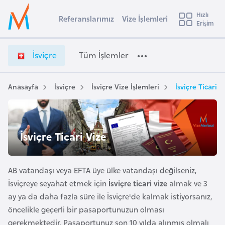
u
Hızlı
s
Referanslarımız
Vize İşlemleri
Başvuru yapmak istediğiniz ülkeyi seçin
Erişim
İ
İ
Üye
t
Ülke Seçimi
s
Girişi
r
v
l
İsviçre
Tüm İşlemler
a
i
l
e
ç
y
r
Anasayfa
İsviçre
İsviçre Vize İşlemleri
İsviçre Ticari V
t
a
e
V
i
i
A
z
ş
İsviçre Ticari Vize
v
e
u
i
İ
s
ş
AB vatandaşı veya EFTA üye ülke vatandaşı değilseniz,
m
t
l
İsviçreye seyahat etmek için
İsviçre ticari vize
almak ve 3
u
e
ay ya da daha fazla süre ile İsviçre'de kalmak istiyorsanız,
r
m
öncelikle geçerli bir pasaportunuzun olması
y
l
gerekmektedir. Pasaportunuz son 10 yılda alınmış olmalı