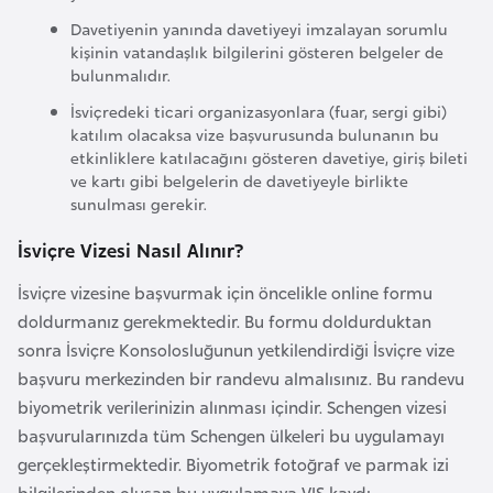
a
Davetiyenin yanında davetiyeyi imzalayan sorumlu
kişinin vatandaşlık bilgilerini gösteren belgeler de
r
bulunmalıdır.
u
s
İsviçredeki ticari organizasyonlara (fuar, sergi gibi)
katılım olacaksa vize başvurusunda bulunanın bu
etkinliklere katılacağını gösteren davetiye, giriş bileti
B
ve kartı gibi belgelerin de davetiyeyle birlikte
sunulması gerekir.
e
l
İsviçre Vizesi Nasıl Alınır?
ç
i
İsviçre vizesine başvurmak için öncelikle online formu
k
doldurmanız gerekmektedir. Bu formu doldurduktan
a
sonra İsviçre Konsolosluğunun yetkilendirdiği İsviçre vize
başvuru merkezinden bir randevu almalısınız. Bu randevu
biyometrik verilerinizin alınması içindir. Schengen vizesi
B
başvurularınızda tüm Schengen ülkeleri bu uygulamayı
e
gerçekleştirmektedir. Biyometrik fotoğraf ve parmak izi
n
bilgilerinden oluşan bu uygulamaya VIS kaydı