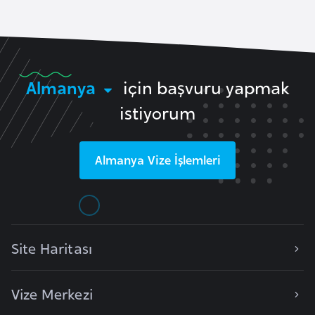
F
r
a
n
s
Almanya
için başvuru yapmak
a
istiyorum
G
Almanya
Vize İşlemleri
a
b
o
n
Site Haritası
G
a
Vize Merkezi
m
b