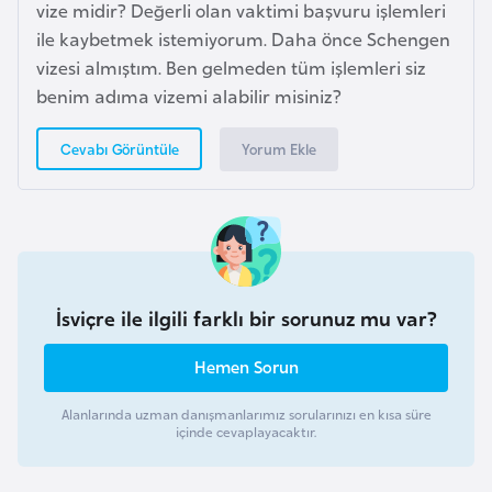
a
vize midir? Değerli olan vaktimi başvuru işlemleri
h
ile kaybetmek istemiyorum. Daha önce Schengen
i
vizesi almıştım. Ben gelmeden tüm işlemleri siz
l
benim adıma vizemi alabilir misiniz?
i
Yorum Ekle
Cevabı Görüntüle
F
i
n
l
a
İsviçre ile ilgili farklı bir sorunuz mu var?
n
d
Hemen Sorun
i
y
Alanlarında uzman danışmanlarımız sorularınızı en kısa süre
içinde cevaplayacaktır.
a