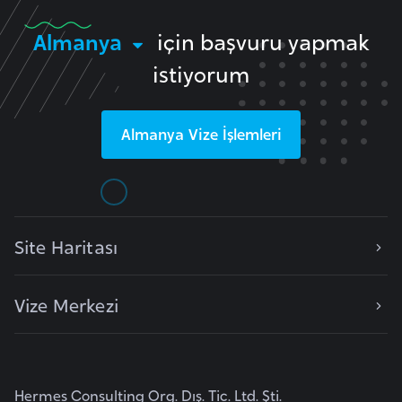
i
b
Almanya
için başvuru yapmak
u
istiyorum
t
i
Almanya
Vize İşlemleri
Ç
i
n
Site Haritası
D
a
n
Vize Merkezi
i
m
a
r
Hermes Consulting Org. Dış. Tic. Ltd. Şti.