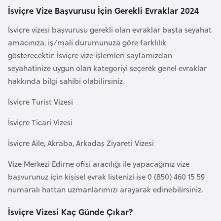
F
İsviçre Vize Başvurusu İçin Gerekli Evraklar 2024
a
İsviçre vizesi başvurusu gerekli olan evraklar başta seyahat
s
amacınıza, iş/mali durumunuza göre farklılık
o
gösterecektir. İsviçre vize işlemleri sayfamızdan
seyahatinize uygun olan kategoriyi seçerek genel evraklar
Ç
hakkında bilgi sahibi olabilirsiniz.
a
d
İsviçre Turist Vizesi
İsviçre Ticari Vizesi
Ç
e
İsviçre Aile, Akraba, Arkadaş Ziyareti Vizesi
k
Vize Merkezi Edirne ofisi aracılığı ile yapacağınız vize
C
başvurunuz için kişisel evrak listenizi ise 0 (850) 460 15 59
u
numaralı hattan uzmanlarımızı arayarak edinebilirsiniz.
m
h
İsviçre Vizesi Kaç Günde Çıkar?
u