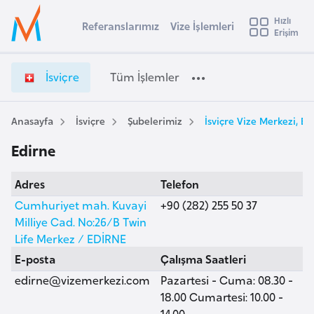
u
Hızlı
s
Referanslarımız
Vize İşlemleri
Başvuru yapmak istediğiniz ülkeyi seçin
Erişim
İ
İ
Üye
t
Ülke Seçimi
s
Girişi
r
v
l
İsviçre
Tüm İşlemler
a
i
l
e
ç
y
r
Anasayfa
İsviçre
Şubelerimiz
İsviçre Vize Merkezi, Ed
t
a
e
Edirne
V
i
i
A
Adres
Telefon
z
ş
v
e
Cumhuriyet mah. Kuvayi
+90 (282) 255 50 37
u
i
İ
Milliye Cad. No:26/B Twin
s
ş
Life Merkez / EDİRNE
m
t
l
E-posta
Çalışma Saatleri
u
e
edirne@vizemerkezi.com
Pazartesi - Cuma: 08.30 -
r
m
18.00 Cumartesi: 10.00 -
y
l
14.00