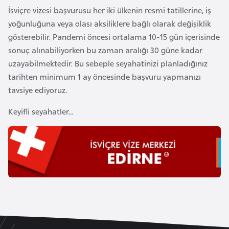
İsviçre vizesi başvurusu her iki ülkenin resmi tatillerine, iş
r
yoğunluğuna veya olası aksiliklere bağlı olarak değişiklik
i
gösterebilir. Pandemi öncesi ortalama 10-15 gün içerisinde
y
sonuç alınabiliyorken bu zaman aralığı 30 güne kadar
e
uzayabilmektedir. Bu sebeple seyahatinizi planladığınız
t
tarihten minimum 1 ay öncesinde başvuru yapmanızı
i
tavsiye ediyoruz.
C
Keyifli seyahatler...
e
z
a
y
i
r
C