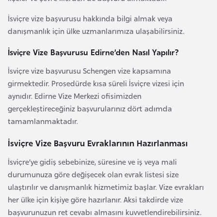
a
İsviçre vize başvurusu hakkında bilgi almak veya
r
danışmanlık için ülke uzmanlarımıza ulaşabilirsiniz.
u
s
İsviçre Vize Başvurusu Edirne’den Nasıl Yapılır?
İsviçre vize başvurusu Schengen vize kapsamına
B
girmektedir. Prosedürde kısa süreli İsviçre vizesi için
e
aynıdır. Edirne Vize Merkezi ofisimizden
l
gerçekleştireceğiniz başvurularınız dört adımda
ç
tamamlanmaktadır.
i
k
İsviçre Vize Başvuru Evraklarının Hazırlanması
a
İsviçre’ye gidiş sebebinize, süresine ve iş veya mali
durumunuza göre değişecek olan evrak listesi size
B
ulaştırılır ve danışmanlık hizmetimiz başlar. Vize evrakları
e
her ülke için kişiye göre hazırlanır. Aksi takdirde vize
n
başvurunuzun ret cevabı almasını kuvvetlendirebilirsiniz.