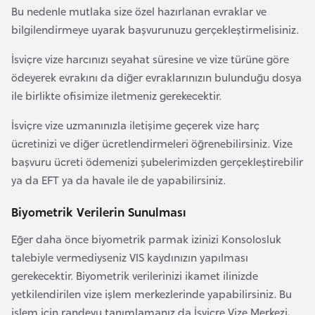
i
Bu nedenle mutlaka size özel hazırlanan evraklar ve
n
bilgilendirmeye uyarak başvurunuzu gerçekleştirmelisiniz.
İsviçre vize harcınızı seyahat süresine ve vize türüne göre
B
ödeyerek evrakını da diğer evraklarınızın bulunduğu dosya
o
ile birlikte ofisimize iletmeniz gerekecektir.
s
n
İsviçre vize uzmanınızla iletişime geçerek vize harç
a
ücretinizi ve diğer ücretlendirmeleri öğrenebilirsiniz. Vize
H
başvuru ücreti ödemenizi şubelerimizden gerçekleştirebilir
e
ya da EFT ya da havale ile de yapabilirsiniz.
r
s
Biyometrik Verilerin Sunulması
e
Eğer daha önce biyometrik parmak izinizi Konsolosluk
k
talebiyle vermediyseniz VIS kaydınızın yapılması
gerekecektir. Biyometrik verilerinizi ikamet ilinizde
B
yetkilendirilen vize işlem merkezlerinde yapabilirsiniz. Bu
u
işlem için randevu tanımlamanız da İsviçre Vize Merkezi,