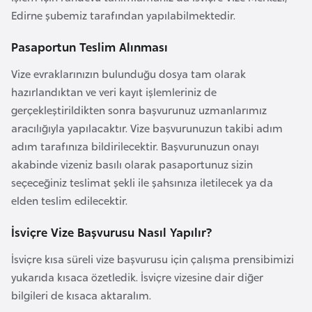
l
Edirne şubemiz tarafından yapılabilmektedir.
g
Pasaportun Teslim Alınması
a
r
Vize evraklarınızın bulunduğu dosya tam olarak
i
hazırlandıktan ve veri kayıt işlemleriniz de
s
gerçekleştirildikten sonra başvurunuz uzmanlarımız
t
aracılığıyla yapılacaktır. Vize başvurunuzun takibi adım
a
adım tarafınıza bildirilecektir. Başvurunuzun onayı
n
akabinde vizeniz basılı olarak pasaportunuz sizin
seçeceğiniz teslimat şekli ile şahsınıza iletilecek ya da
B
elden teslim edilecektir.
u
İsviçre Vize Başvurusu Nasıl Yapılır?
r
k
İsviçre kısa süreli vize başvurusu için çalışma prensibimizi
i
yukarıda kısaca özetledik. İsviçre vizesine dair diğer
n
bilgileri de kısaca aktaralım.
a