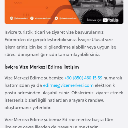
e
y
n
İsviçre turistik, ticari ve ziyaret vize başvurularınızı
B
Edirne’den de gerçekleştirebilirsiniz. İsviçre Ulusal vize
a
işlemleriniz için ise bilgilendirme alabilir veya uygun ise
n
süreci danışmanlığımızda tamamlayabilirsiniz.
g
l
İsviçre Vize Merkezi Edirne İletişim
a
Vize Merkezi Edirne şubemize
+90 (850) 460 15 59
numaralı
d
hattımızdan ya da
edirne@vizemerkezi.com
elektronik
e
posta adresinden ulaşabilirsiniz. Ofislerimizi ziyaret etmek
ş
isterseniz bizleri ilgili hatlardan arayarak randevu
oluşturmanız yeterlidir.
B
Vize Merkezi Edirne şubemiz Edirne merkez başta tüm
e
ilçeler ve çevre illerden de başvuru almaktadır.
l