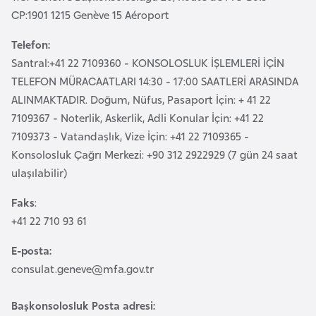
a
e
CP:1901 1215 Genève 15 Aéroport
r
i
Telefon:
A
Santral:+41 22 7109360 - KONSOLOSLUK İŞLEMLERİ İÇİN
z
TELEFON MÜRACAATLARI 14:30 - 17:00 SAATLERİ ARASINDA
e
ALINMAKTADIR. Doğum, Nüfus, Pasaport İçin: + 41 22
r
7109367 - Noterlik, Askerlik, Adli Konular İçin: +41 22
b
7109373 - Vatandaşlık, Vize İçin: +41 22 7109365 -
a
Konsolosluk Çağrı Merkezi: +90 312 2922929 (7 gün 24 saat
y
ulaşılabilir)
c
a
Faks
:
n
+41 22 710 93 61
E-posta:
B
consulat.geneve@mfa.gov.tr
a
h
Başkonsolosluk Posta adresi:
r