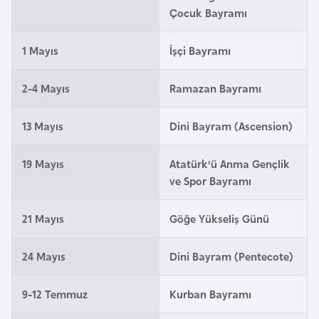
Çocuk Bayramı
a
r
1 Mayıs
İşçi Bayramı
u
s
2-4 Mayıs
Ramazan Bayramı
B
13 Mayıs
Dini Bayram (Ascension)
e
l
19 Mayıs
Atatürk'ü Anma Gençlik
ç
ve Spor Bayramı
i
k
21 Mayıs
Göğe Yükseliş Günü
a
24 Mayıs
Dini Bayram (Pentecote)
B
e
9-12 Temmuz
Kurban Bayramı
n