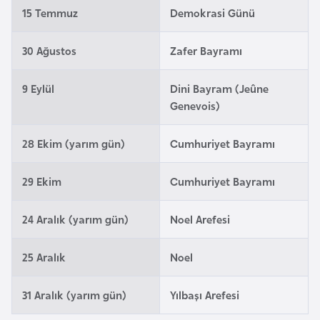
i
15 Temmuz
Demokrasi Günü
n
30 Ağustos
Zafer Bayramı
B
o
9 Eylül
Dini Bayram (Jeûne
s
Genevois)
n
a
28 Ekim (yarım gün)
Cumhuriyet Bayramı
H
e
29 Ekim
Cumhuriyet Bayramı
r
s
24 Aralık (yarım gün)
Noel Arefesi
e
k
25 Aralık
Noel
B
31 Aralık (yarım gün)
Yılbaşı Arefesi
u