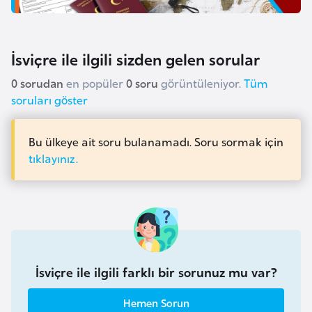
F
a
s
İsviçre ile ilgili sizden gelen sorular
o
0 sorudan
en popüler
0 soru
görüntüleniyor.
Tüm
soruları göster
Ç
a
Bu ülkeye ait soru bulanamadı. Soru sormak için
d
tıklayınız.
Ç
e
k
C
u
İsviçre ile ilgili farklı bir sorunuz mu var?
m
h
Hemen Sorun
u