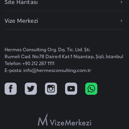
Site Haritası
i
b
u
Vize Merkezi
t
i
Ç
Hermes Consulting Org. Dış. Tic. Ltd. Şti.
i
Rumeli Cad. No:78 Daire:4 Kat:1 Nişantaşı, Şişli, İstanbul
Telefon: +90 212 287 1111
n
E-posta:
info@hermesconsulting.com.tr
D
a
n
i
m
a
r