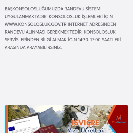
l
BAŞKONSOLOSLUĞUMUZDA RANDEVU SİSTEMİ
g
UYGULANMAKTADIR. KONSOLOSLUK İŞLEMLERİ İÇİN
a
WWW.KONSOLOSLUK.GOV.TR INTERNET ADRESİNDEN
r
RANDEVU ALINMASI GEREKMEKTEDİR. KONSOLOSLUK
i
SERVİSLERİNDEN BİLGİ ALMAK İÇİN 14:30-17:00 SAATLERİ
s
ARASINDA ARAYABİLİRSİNİZ.
t
a
n
B
u
r
k
i
n
a