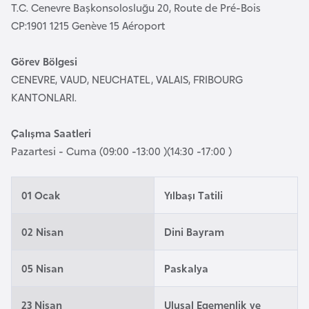
T.C. Cenevre Başkonsolosluğu 20, Route de Pré-Bois
e
CP:1901 1215 Genève 15 Aéroport
y
n
Görev Bölgesi
CENEVRE, VAUD, NEUCHATEL, VALAIS, FRIBOURG
B
KANTONLARI.
a
n
Çalışma Saatleri
g
Pazartesi - Cuma (09:00 -13:00 )(14:30 -17:00 )
l
a
d
01 Ocak
Yılbaşı Tatili
e
ş
02 Nisan
Dini Bayram
05 Nisan
Paskalya
B
e
23 Nisan
Ulusal Egemenlik ve
l