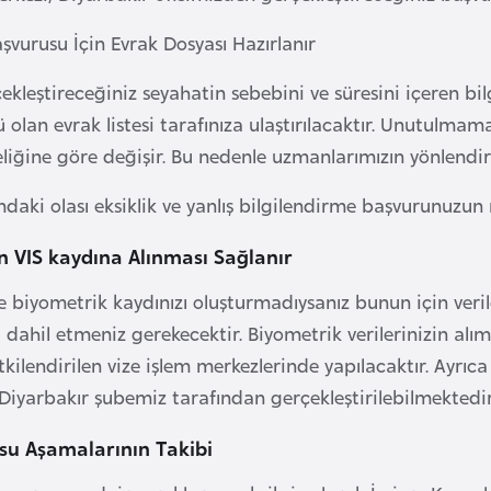
aşvurusu İçin Evrak Dosyası Hazırlanır
rçekleştireceğiniz seyahatin sebebini ve süresini içeren 
 olan evrak listesi tarafınıza ulaştırılacaktır. Unutulmamalı
liğine göre değişir. Bu nedenle uzmanlarımızın yönlendird
ndaki olası eksiklik ve yanlış bilgilendirme başvurunuzun 
n VIS kaydına Alınması Sağlanır
 biyometrik kaydınızı oluşturmadıysanız bunun için veril
dahil etmeniz gerekecektir. Biyometrik verilerinizin alım
tkilendirilen vize işlem merkezlerinde yapılacaktır. Ayrıc
 Diyarbakır şubemiz tarafından gerçekleştirilebilmektedir
su Aşamalarının Takibi