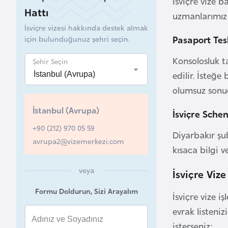
İsviçre vize 
Hattı
uzmanlarımız a
B
İsviçre vizesi hakkında destek almak
e
Pasaport Tesl
için bulunduğunuz şehri seçin.
l
a
Konsolosluk t
Şehir Seçin
r
edilir. İsteğe
u
olumsuz sonuçl
s
İstanbul (Avrupa)
İsviçre Sche
B
+90 (212) 970 05 59
Diyarbakır ş
e
avrupa2@vizemerkezi.com
kısaca bilgi v
l
ç
veya
İsviçre Viz
i
Formu Doldurun, Sizi Arayalım
k
İsviçre vize i
a
evrak listeniz
isterseniz;