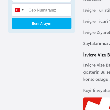
B
İsviçre Turisti
e
n
İsviçre Ticari 
i
Beni Arayın
n
İsviçre Ziyare
Sayfalarımızı 
B
o
İsviçre Vize
s
n
İsviçre Vize 
a
gösterir. Bu 
H
konsolosluğu 
e
r
Keyifli seyah
s
e
k