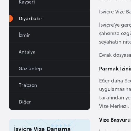
Kayseri
a
İsviçre Vize B
h
Diyarbakır
r
İsviçre’ye ge
e
şahsınıza özgü
İzmir
y
seyahatin nite
n
Antalya
Evrak dosyası
B
Parmak İzini
Gaziantep
a
n
Eğer daha öce
Trabzon
g
uygulamasına 
l
tarafından ye
a
Diğer
Vize Merkezi,
d
e
Vize Başvuru
ş
İsviçre Vize Danışma