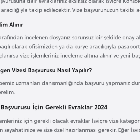
başvurusuna dair evraklarınız eksiksiz olarak İsviçre Kons
racılığıyla takip edilecektir. Vize başvurunuzun takibi ad
im Alınır
arafından incelenen dosyanız sorunsuz bir şekilde onay al
 bağlı olarak ofisimizden ya da kurye aracılığıyla pasapo
anırsa vize işlemleriniz inceleme altına alınır ve yeni başv
ngen Vizesi Başvurusu Nasıl Yapılır?
ubemiz uzmanları danışmanlığında başvuru yapmanız du
erelim.
e Başvurusu İçin Gerekli Evraklar 2024
şlemleriniz için gerekli olacak evraklar İsviçre vize kateg
in seyahatinize ve size özel hazırlanması gerekir. Eğer İs