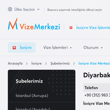
Ülke Seçimi
A
Başvuru yapmak istediğiniz ülkeyi seçin
v
u
İsviçre Vize İşlemle
s
t
r
İsviçre
Vize İşlemleri
Oturum
a
l
y
Anasayfa
İsviçre
Şubelerimiz
İsviçre Vize Merkez
a
Diyarbak
Şubelerimiz
A
Telefon
v
+90 (312) 963 
u
İstanbul (Avrupa)
s
İsviçre Vize Me
t
İstanbul (Anadolu)