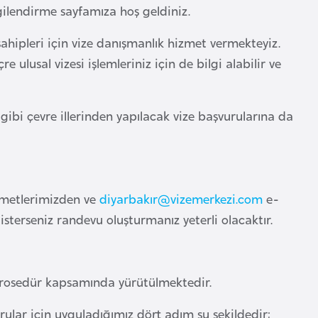
lgilendirme sayfamıza hoş geldiniz.
sahipleri için vize danışmanlık hizmet vermekteyiz.
e ulusal vizesi işlemleriniz için de bilgi alabilir ve
ibi çevre illerinden yapılacak vize başvurularına da
zmetlerimizden ve
diyarbakı
r@vizemerkezi.com
e-
sterseniz randevu oluşturmanız yeterli olacaktır.
yı prosedür kapsamında yürütülmektedir.
rular için uyguladığımız dört adım şu şekildedir;