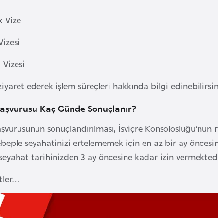
k Vize
Vizesi
t Vizesi
ziyaret ederek işlem süreçleri hakkında bilgi edinebilirsin
 Başvurusu Kaç Günde Sonuçlanır?
Başvurusunun sonuçlandırılması, İsviçre Konsolosluğu’nun 
sebeple seyahatinizi ertelememek için en az bir ay öncesi
seyahat tarihinizden 3 ay öncesine kadar izin vermektedi
atler…