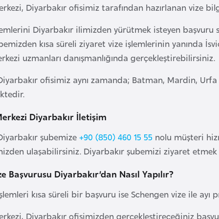
erkezi, Diyarbakır ofisimiz tarafından hazırlanan vize bi
işlemlerini Diyarbakır ilimizden yürütmek isteyen başvuru 
emizden kısa süreli ziyaret vize işlemlerinin yanında İsviçr
erkezi uzmanları danışmanlığında gerçekleştirebilirsiniz.
Diyarbakır ofisimiz aynı zamanda; Batman, Mardin, Urfa g
tedir.
Merkezi Diyarbakır İletişim
 Diyarbakır şubemize
+90 (850) 460 15 55
nolu müşteri hi
izden ulaşabilirsiniz. Diyarbakır şubemizi ziyaret etmek i
e Başvurusu Diyarbakır’dan Nasıl Yapılır?
 işlemleri kısa süreli bir başvuru ise Schengen vize ile a
Merkezi, Diyarbakır ofisimizden gerçekleştireceğiniz başvu