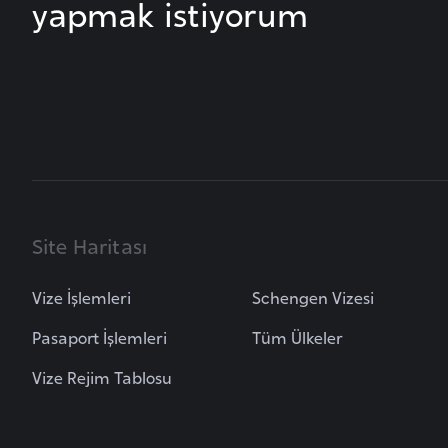
yapmak istiyorum
i
n
a
F
a
s
o
Ç
Site Haritası
a
d
Vize İşlemleri
Schengen Vizesi
Pasaport İşlemleri
Tüm Ülkeler
Ç
e
Vize Rejim Tablosu
k
C