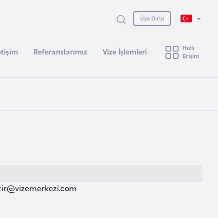
Üye Girişi
Hızlı
etişim
Referanslarımız
Vize İşlemleri
Erişim
kir@vizemerkezi.com