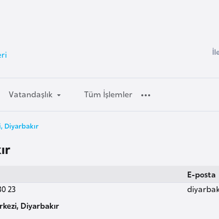
İl
ri
Vatandaşlık
Tüm İşlemler
i, Diyarbakır
ır
E-posta
30 23
diyarba
rkezi, Diyarbakır