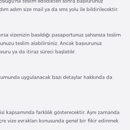
olosluğu’na teslim edildikten sonra başvurunuz
ım adım size mail ya da sms yolu ile bildirilecektir.
ırsa vizenizin basıldığı pasaportunuz şahsınıza teslim
rtunuzu teslim alabilirsiniz. Ancak başvurunuz
uru ya da itiraz süreci başlatılır.
rumunda uygulanacak bazı detaylar hakkında da
orisi kapsamında farklılık gösterecektir. Aynı zamanda
viçre vize evrakları konusunda genel bir fikir edinmek