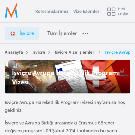
u
Hızlı
s
Referanslarımız
Vize İşlemleri
Başvuru yapmak istediğiniz ülkeyi seçin
Erişim
İ
İ
Üye
t
Ülke Seçimi
s
Girişi
r
v
l
İsviçre
Tüm İşlemler
a
i
l
e
ç
y
r
Anasayfa
İsviçre
İsviçre Vize İşlemleri
İsviçre Avrupa 
t
a
e
V
i
İsviçre Avrupa Hareketlilik Programı
i
A
z
ş
Vizesi
v
e
u
i
İ
s
ş
İsviçre Avrupa Hareketlilik Programı vizesi sayfamıza hoş
m
t
l
geldiniz.
u
e
r
İsviçre ve Avrupa Birliği arasındaki Erasmus öğrenci
m
y
l
değişim programı, 09 Şubat 2014 tarihinden bu yana