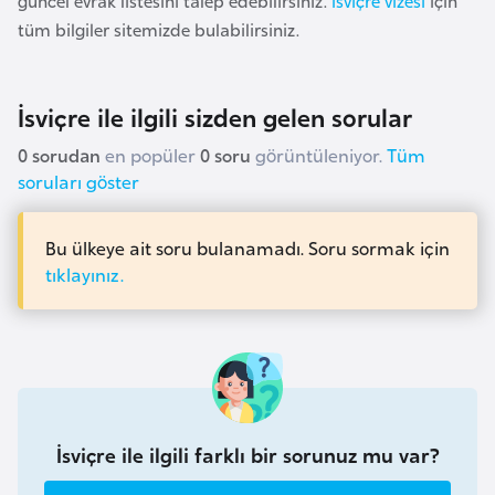
güncel evrak listesini talep edebilirsiniz.
İsviçre vizesi
için
i
tüm bilgiler sitemizde bulabilirsiniz.
n
B
İsviçre ile ilgili sizden gelen sorular
o
0 sorudan
en popüler
0 soru
görüntüleniyor.
Tüm
s
soruları göster
n
a
H
Bu ülkeye ait soru bulanamadı. Soru sormak için
e
tıklayınız.
r
s
e
k
İsviçre ile ilgili farklı bir sorunuz mu var?
B
u