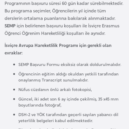
Programının başvuru süresi 60 gün kadar sürebilmektedir.
e
Bu programa seçimler, Öğrencilerin yıl içinde tüm
y
derslerin ortalama puanlarına bakılarak alınmaktadır.
n
SEMP
için belirlenen başvuru koşulları ile İsviçre Erasmus
Öğrenci Öğrenim Hareketliliği koşulları ile aynıdır.
B
a
İsviçre Avrupa Hareketlilik Programı için gerekli olan
n
evraklar:
g
SEMP Başvuru Formu eksiksiz olarak doldurulmalıdır.
l
a
Öğrencinin eğitim aldığı okuldan yetkili tarafından
onaylanmış Transcript sunulmalıdır.
d
e
Nüfus cüzdanın önlü arkalı fotokopisi,
ş
Güncel, iki adet son 6 ay içinde çekilmiş, 35 x45 mm
boyutlarında fotoğraf,
B
DSH-2 ve YÖK tarafından geçerli sayılan yabancı dil
yeterlilik belgeleri kabul edilmektedir.
e
l