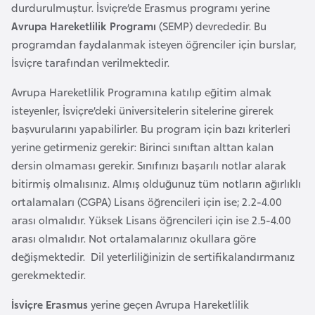
a
e
durdurulmuştur. İsviçre’de Erasmus programı yerine
r
Avrupa Hareketlilik Programı
(SEMP) devrededir. Bu
i
programdan faydalanmak isteyen öğrenciler için burslar,
A
İsviçre tarafından verilmektedir.
z
e
Avrupa Hareketlilik Programına katılıp eğitim almak
r
isteyenler, İsviçre’deki üniversitelerin sitelerine girerek
b
başvurularını yapabilirler. Bu program için bazı kriterleri
a
yerine getirmeniz gerekir: Birinci sınıftan alttan kalan
y
dersin olmaması gerekir. Sınıfınızı başarılı notlar alarak
c
bitirmiş olmalısınız. Almış olduğunuz tüm notların ağırlıklı
a
ortalamaları (CGPA) Lisans öğrencileri için ise; 2.2-4.00
n
arası olmalıdır. Yüksek Lisans öğrencileri için ise 2.5-4.00
arası olmalıdır. Not ortalamalarınız okullara göre
B
değişmektedir. Dil yeterliliğinizin de sertifikalandırmanız
a
gerekmektedir.
h
İsviçre Erasmus
yerine geçen Avrupa Hareketlilik
r