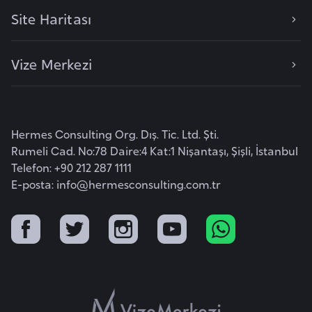
F
Site Haritası
a
s
Vize Merkezi
o
Ç
a
Hermes Consulting Org. Dış. Tic. Ltd. Şti.
d
Rumeli Cad. No:78 Daire:4 Kat:1 Nişantaşı, Şişli, İstanbul
Telefon: +90 212 287 1111
Ç
E-posta:
info@hermesconsulting.com.tr
e
k
C
u
m
h
u