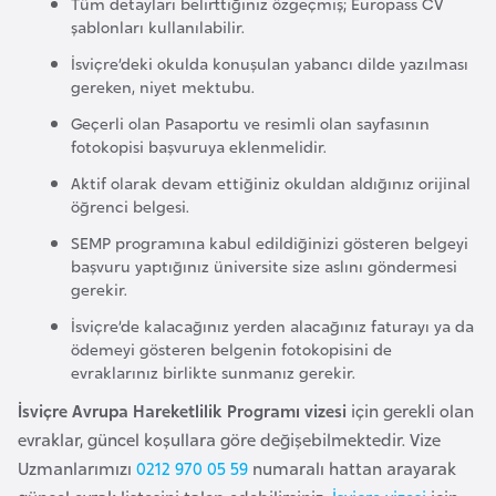
Tüm detayları belirttiğiniz özgeçmiş; Europass CV
a
şablonları kullanılabilir.
r
İsviçre’deki okulda konuşulan yabancı dilde yazılması
u
gereken, niyet mektubu.
s
Geçerli olan Pasaportu ve resimli olan sayfasının
fotokopisi başvuruya eklenmelidir.
B
Aktif olarak devam ettiğiniz okuldan aldığınız orijinal
e
öğrenci belgesi.
l
SEMP programına kabul edildiğinizi gösteren belgeyi
ç
başvuru yaptığınız üniversite size aslını göndermesi
gerekir.
i
k
İsviçre’de kalacağınız yerden alacağınız faturayı ya da
ödemeyi gösteren belgenin fotokopisini de
a
evraklarınız birlikte sunmanız gerekir.
İsviçre Avrupa Hareketlilik Programı vizesi
için gerekli olan
B
evraklar, güncel koşullara göre değişebilmektedir. Vize
e
Uzmanlarımızı
0212 970 05 59
numaralı hattan arayarak
n