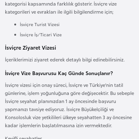
kategorisi kapsamında farklılık gösterir. İsviçre vize
F
kategorileri ve evrakları ile ilgili bilgilendirme için;
a
s
İsviçre Turist Vizesi
o
İsviçre İş/Ticari Vize
İsviçre Ziyaret Vizesi
Ç
a
İçeriklerimizi ziyaret ederek detaylı bilgi edinebilirsiniz.
d
İsviçre Vize Başvurusu Kaç Günde Sonuçlanır?
Ç
İsviçre vizesi için onay süreci, İsviçre ve Türkiye’nin tatil
e
günlerine, işlem yoğunluğuna göre değişecektir. Bu sebeple
k
İsviçre seyahat planınızdan 1 ay öncesinde başvuru
C
yapmanızı tavsiye ediyoruz. İsviçre Büyükelçiliği ve
u
Konsolosluk vize yetkilileri ülkeye seyahatten 3 ay öncesine
m
kadar işlemlerin başlatılmasına izin vermektedir.
h
u
Keyifli seyahatler…