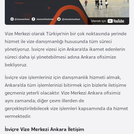
e
y
n
Vize Merkezi olarak Türkiye’nin bir çok noktasında yerinde
B
hizmet ile vize danışmanlığı hususunda tüm süreci
a
yönetiyoruz. İsviçre vizesi için Ankara’da ikamet edenlerin
n
süreci daha iyi yönetebilmesi adına Ankara ofisimize
g
bekliyoruz.
l
a
İsviçre vize işlemleriniz için danışmanlık hizmeti almak,
d
Ankara’da tüm işlemlerinizi bitirmek için bizlerle iletişime
e
geçmeniz yeterli olacaktır. Vize Merkezi Ankara ofisimiz
ş
aynı zamanda; diğer çevre illerden de
gerçekleştirilebilecek vize işlemleri kapsamında da hizmet
vermektedir.
B
e
İsviçre Vize Merkezi Ankara İletişim
l