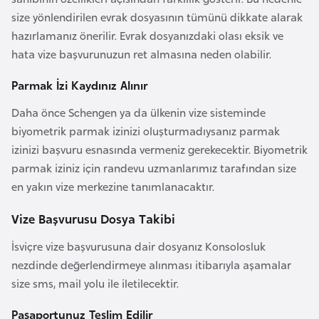
i
size yönlendirilen evrak dosyasının tümünü dikkate alarak
n
hazırlamanız önerilir. Evrak dosyanızdaki olası eksik ve
hata vize başvurunuzun ret almasına neden olabilir.
B
o
Parmak İzi Kaydınız Alınır
s
Daha önce Schengen ya da ülkenin vize sisteminde
n
biyometrik parmak izinizi oluşturmadıysanız parmak
a
izinizi başvuru esnasında vermeniz gerekecektir. Biyometrik
H
parmak iziniz için randevu uzmanlarımız tarafından size
e
en yakın vize merkezine tanımlanacaktır.
r
s
Vize Başvurusu Dosya Takibi
e
İsviçre vize başvurusuna dair dosyanız Konsolosluk
k
nezdinde değerlendirmeye alınması itibarıyla aşamalar
size sms, mail yolu ile iletilecektir.
B
u
Pasaportunuz Teslim Edilir