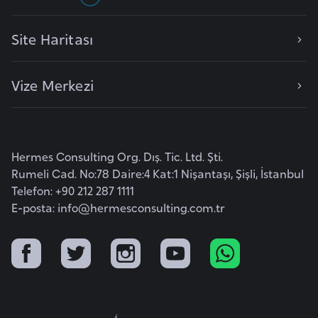
i
b
Site Haritası
u
t
i
Vize Merkezi
Ç
i
n
Hermes Consulting Org. Dış. Tic. Ltd. Şti.
Rumeli Cad. No:78 Daire:4 Kat:1 Nişantaşı, Şişli, İstanbul
Telefon: +90 212 287 1111
D
E-posta:
info@hermesconsulting.com.tr
a
n
i
m
a
r