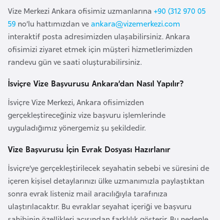
Vize Merkezi Ankara ofisimiz uzmanlarına
+90 (312 970 05
a
59
no’lu hattımızdan ve
ankara@vizemerkezi.com
r
interaktif posta adresimizden ulaşabilirsiniz. Ankara
u
ofisimizi ziyaret etmek için müşteri hizmetlerimizden
s
randevu gün ve saati oluşturabilirsiniz.
B
İsviçre Vize Başvurusu Ankara’dan Nasıl Yapılır?
e
İsviçre Vize Merkezi, Ankara ofisimizden
l
gerçekleştireceğiniz vize başvuru işlemlerinde
ç
uyguladığımız yönergemiz şu şekildedir.
i
k
Vize Başvurusu İçin Evrak Dosyası Hazırlanır
a
İsviçre’ye gerçekleştirilecek seyahatin sebebi ve süresini de
içeren kişisel detaylarınızı ülke uzmanımızla paylaştıktan
B
sonra evrak listeniz mail aracılığıyla tarafınıza
e
ulaştırılacaktır. Bu evraklar seyahat içeriği ve başvuru
n
sahibinin özellikleri açısından farklılık gösterir. Bu nedenle