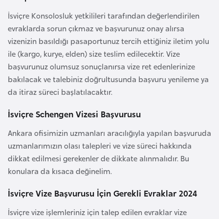
l
İsviçre Konsolosluk yetkilileri tarafından değerlendirilen
g
evraklarda sorun çıkmaz ve başvurunuz onay alırsa
a
vizenizin basıldığı pasaportunuz tercih ettiğiniz iletim yolu
r
ile (kargo, kurye, elden) size teslim edilecektir. Vize
i
başvurunuz olumsuz sonuçlanırsa vize ret edenlerinize
s
bakılacak ve talebiniz doğrultusunda başvuru yenileme ya
t
da itiraz süreci başlatılacaktır.
a
n
İsviçre Schengen Vizesi Başvurusu
Ankara ofisimizin uzmanları aracılığıyla yapılan başvuruda
B
uzmanlarımızın olası talepleri ve vize süreci hakkında
u
dikkat edilmesi gerekenler de dikkate alınmalıdır. Bu
r
konulara da kısaca değinelim.
k
i
İsviçre Vize Başvurusu İçin Gerekli Evraklar 2024
n
İsviçre vize işlemleriniz için talep edilen evraklar vize
a