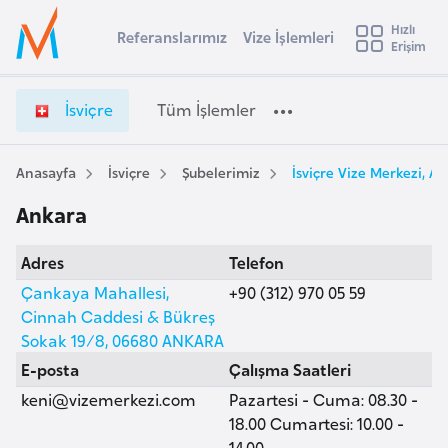
u
Hızlı
s
Referanslarımız
Vize İşlemleri
Başvuru yapmak istediğiniz ülkeyi seçin
Erişim
İ
İ
Üye
t
Ülke Seçimi
s
Girişi
r
v
l
İsviçre
Tüm İşlemler
a
i
l
e
ç
y
r
Anasayfa
İsviçre
Şubelerimiz
İsviçre Vize Merkezi, A
t
a
e
Ankara
V
i
i
A
Adres
Telefon
z
ş
v
e
Çankaya Mahallesi,
+90 (312) 970 05 59
u
i
İ
Cinnah Caddesi & Bükreş
s
ş
Sokak 19/8, 06680 ANKARA
m
t
l
E-posta
Çalışma Saatleri
u
e
keni@vizemerkezi.com
Pazartesi - Cuma: 08.30 -
r
m
18.00 Cumartesi: 10.00 -
y
l
14.00