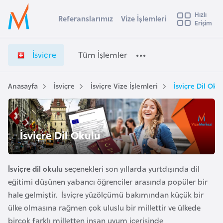
u
Hızlı
s
Referanslarımız
Vize İşlemleri
Başvuru yapmak istediğiniz ülkeyi seçin
Erişim
İ
İ
Üye
t
Ülke Seçimi
s
Girişi
r
v
l
İsviçre
Tüm İşlemler
a
i
l
e
ç
y
r
Anasayfa
İsviçre
İsviçre Vize İşlemleri
İsviçre Dil Oku
t
a
e
V
i
i
A
z
ş
İsviçre Dil Okulu
v
e
u
i
İ
s
ş
İsviçre dil okulu
seçenekleri son yıllarda yurtdışında dil
m
t
l
eğitimi düşünen yabancı öğrenciler arasında popüler bir
u
e
hale gelmiştir. İsviçre yüzölçümü bakımından küçük bir
r
m
ülke olmasına rağmen çok uluslu bir millettir ve ülkede
y
l
birçok farklı milletten insan uyum içerisinde