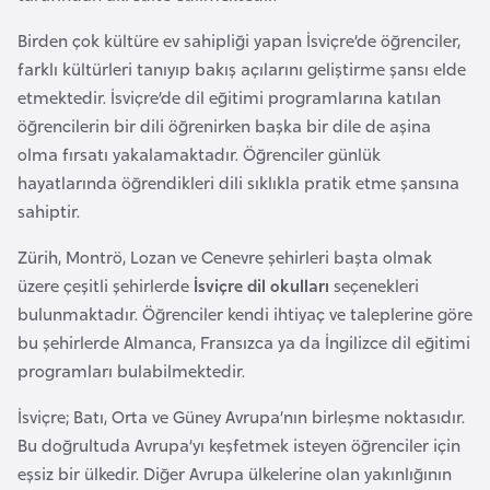
e
Birden çok kültüre ev sahipliği yapan İsviçre’de öğrenciler,
y
farklı kültürleri tanıyıp bakış açılarını geliştirme şansı elde
n
etmektedir. İsviçre’de dil eğitimi programlarına katılan
öğrencilerin bir dili öğrenirken başka bir dile de aşina
B
olma fırsatı yakalamaktadır. Öğrenciler günlük
a
hayatlarında öğrendikleri dili sıklıkla pratik etme şansına
n
sahiptir.
g
l
Zürih, Montrö, Lozan ve Cenevre şehirleri başta olmak
a
üzere çeşitli şehirlerde
İsviçre dil okulları
seçenekleri
d
bulunmaktadır. Öğrenciler kendi ihtiyaç ve taleplerine göre
e
bu şehirlerde Almanca, Fransızca ya da İngilizce dil eğitimi
ş
programları bulabilmektedir.
İsviçre; Batı, Orta ve Güney Avrupa’nın birleşme noktasıdır.
B
Bu doğrultuda Avrupa’yı keşfetmek isteyen öğrenciler için
e
eşsiz bir ülkedir. Diğer Avrupa ülkelerine olan yakınlığının
l