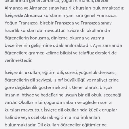
okullarında genel Almanca, yoğun Almanca, birebir
i
Almanca ve Almanca sınav hazırlık kursları bulunmaktadır.
n
İsviçre’de Almanca
kurslarının yanı sıra genel Fransızca,
Yoğun Fransızca, birebir Fransızca ve Fransızca sınav
B
hazırlık kursları da mevcuttur. İsviçre dil okullarında
o
öğrencilerin konuşma, dinleme, okuma ve yazma
s
becerilerinin gelişimine odaklanılmaktadır. Aynı zamanda
n
öğrencilere gramer, kelime bilgisi ve telaffuz dersleri de
a
verilmektedir.
H
e
İsviçre dil okulları
; eğitim dili, süresi, yoğunluk derecesi,
r
öğrencilerin dil seviyesi, sınıf büyüklüğü ve maliyetlerine
s
göre değişkenlik göstermektedir. Genel olarak, birçok
e
insanın ihtiyaç ve hedeflerine uygun bir dil okulu seçeneği
k
vardır. Okulların birçoğunda sabah ve öğleden sonra
kursları mevcuttur. İsviçre dil okullarında küçük gruplar
halinde veya özel olarak eğitim alma imkanları
B
bulunmaktadır. Dil okulları öğrenciler eğitimlerine
u