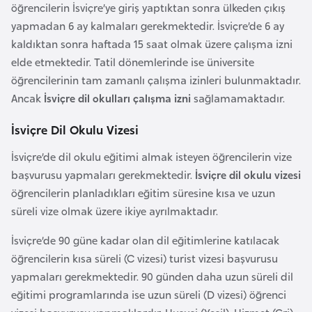
öğrencilerin İsviçre’ye giriş yaptıktan sonra ülkeden çıkış
G
yapmadan 6 ay kalmaları gerekmektedir. İsviçre’de 6 ay
ü
kaldıktan sonra haftada 15 saat olmak üzere çalışma izni
n
elde etmektedir. Tatil dönemlerinde ise üniversite
e
öğrencilerinin tam zamanlı çalışma izinleri bulunmaktadır.
y
Ancak
İsviçre dil okulları çalışma izni
sağlamamaktadır.
K
o
İsviçre Dil Okulu Vizesi
r
İsviçre’de dil okulu eğitimi almak isteyen öğrencilerin vize
e
başvurusu yapmaları gerekmektedir.
İsviçre dil okulu vizesi
öğrencilerin planladıkları eğitim süresine kısa ve uzun
G
süreli vize olmak üzere ikiye ayrılmaktadır.
ü
n
İsviçre’de 90 güne kadar olan dil eğitimlerine katılacak
e
öğrencilerin kısa süreli (C vizesi) turist vizesi başvurusu
y
yapmaları gerekmektedir. 90 günden daha uzun süreli dil
S
eğitimi programlarında ise uzun süreli (D vizesi) öğrenci
u