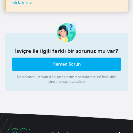
tıklayınız.
H
o
l
l
a
n
d
İsviçre ile ilgili farklı bir sorunuz mu var?
a
Hemen Sorun
İ
Alanlarında uzman danışmanlarımız sorularınızı en kısa süre
n
içinde cevaplayacaktır.
g
i
l
t
e
r