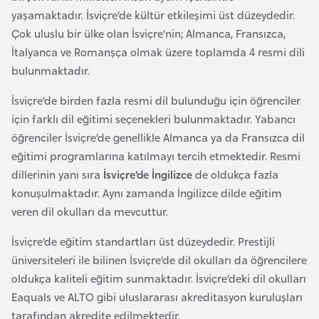
a
e
yaşamaktadır. İsviçre’de kültür etkileşimi üst düzeydedir.
r
Çok uluslu bir ülke olan İsviçre’nin; Almanca, Fransızca,
i
A
İtalyanca ve Romanşça olmak üzere toplamda 4 resmi dili
z
bulunmaktadır.
e
İsviçre’de birden fazla resmi dil bulunduğu için öğrenciler
r
için farklı dil eğitimi seçenekleri bulunmaktadır. Yabancı
b
öğrenciler İsviçre’de genellikle Almanca ya da Fransızca dil
a
eğitimi programlarına katılmayı tercih etmektedir. Resmi
y
dillerinin yanı sıra
İsviçre’de İngilizce
de oldukça fazla
c
konuşulmaktadır. Aynı zamanda İngilizce dilde eğitim
a
veren dil okulları da mevcuttur.
n
İsviçre’de eğitim standartları üst düzeydedir. Prestijli
B
üniversiteleri ile bilinen İsviçre’de dil okulları da öğrencilere
a
oldukça kaliteli eğitim sunmaktadır. İsviçre’deki dil okulları
h
Eaquals ve ALTO gibi uluslararası akreditasyon kuruluşları
r
tarafından akredite edilmektedir.