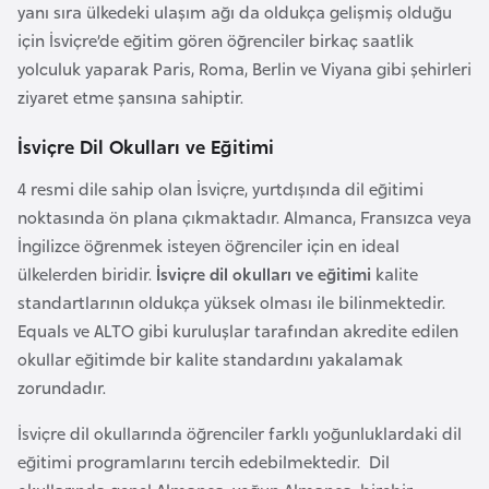
yanı sıra ülkedeki ulaşım ağı da oldukça gelişmiş olduğu
a
için İsviçre’de eğitim gören öğrenciler birkaç saatlik
r
yolculuk yaparak Paris, Roma, Berlin ve Viyana gibi şehirleri
u
ziyaret etme şansına sahiptir.
s
İsviçre Dil Okulları ve Eğitimi
B
4 resmi dile sahip olan İsviçre, yurtdışında dil eğitimi
e
noktasında ön plana çıkmaktadır. Almanca, Fransızca veya
l
İngilizce öğrenmek isteyen öğrenciler için en ideal
ç
ülkelerden biridir.
İsviçre dil okulları ve eğitimi
kalite
i
standartlarının oldukça yüksek olması ile bilinmektedir.
k
Equals ve ALTO gibi kuruluşlar tarafından akredite edilen
a
okullar eğitimde bir kalite standardını yakalamak
zorundadır.
B
İsviçre dil okullarında öğrenciler farklı yoğunluklardaki dil
e
eğitimi programlarını tercih edebilmektedir. Dil
n