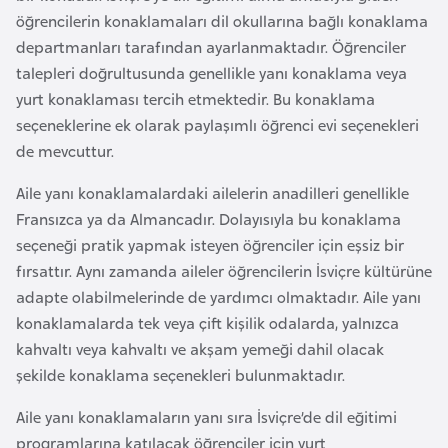
F
öğrencilerin konaklamaları dil okullarına bağlı konaklama
r
departmanları tarafından ayarlanmaktadır. Öğrenciler
a
talepleri doğrultusunda genellikle yanı konaklama veya
n
yurt konaklaması tercih etmektedir. Bu konaklama
s
seçeneklerine ek olarak paylaşımlı öğrenci evi seçenekleri
a
de mevcuttur.
Aile yanı konaklamalardaki ailelerin anadilleri genellikle
G
Fransızca ya da Almancadır. Dolayısıyla bu konaklama
a
seçeneği pratik yapmak isteyen öğrenciler için eşsiz bir
b
fırsattır. Aynı zamanda aileler öğrencilerin İsviçre kültürüne
o
adapte olabilmelerinde de yardımcı olmaktadır. Aile yanı
n
konaklamalarda tek veya çift kişilik odalarda, yalnızca
kahvaltı veya kahvaltı ve akşam yemeği dahil olacak
G
şekilde konaklama seçenekleri bulunmaktadır.
a
m
Aile yanı konaklamaların yanı sıra İsviçre’de dil eğitimi
b
programlarına katılacak öğrenciler için yurt