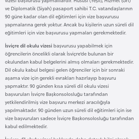
vizesi başvurusu yapmalılardır. Hususi (Yeşil), Hizmet (Gri)
d
ve Diplomatik (Siyah) pasaport sahibi T.C. vatandaşlarının
a
90 güne kadar olan dil eğitimleri için vize başvurusu
n
yapmalarına gerek yoktur. Ancak bu kişilerin uzun süreli dil
eğitimleri için vize başvurusu yapmaları gerekmektedir.
G
İsviçre dil okulu vizesi
başvurusu yapabilmek için
u
öğrencilerin öncelikli olarak İsviçre’de bulunan bir
y
okulundan kabul belgelerini almış olmaları gerekmektedir.
a
Dil okulu kabul belgesi gelen öğrenciler için bir sonraki
n
aşama vize için gerekli evrakları hazırlayıp başvuru
a
yapmaktır. 90 günden kısa süreli dil okulu vizesi
başvuruları İsviçre Başkonsolosluğu tarafından
H
yetkilendirilmiş vize başvuru merkezi aracılığıyla
i
yapılmaktadır. 90 günden uzun süreli dil eğitimleri için ise
n
vize başvuruları sadece İsviçre Başkonsolosluğu tarafından
d
kabul edilmektedir.
i