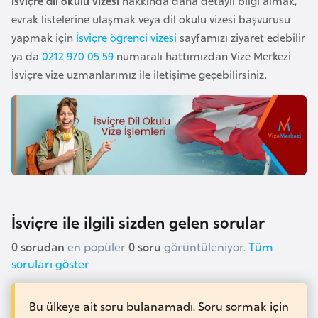
s
İsviçre dil okulu vizesi
hakkında daha detaylı bilgi almak,
t
evrak listelerine ulaşmak veya dil okulu vizesi başvurusu
a
yapmak için
İsviçre öğrenci vizesi
sayfamızı ziyaret edebilir
n
ya da
0212 970 05 59
numaralı hattımızdan Vize Merkezi
İsviçre vize uzmanlarımız ile iletişime geçebilirsiniz.
H
ı
r
v
a
t
i
İsviçre ile ilgili sizden gelen sorular
s
t
0 sorudan
en popüler
0 soru
görüntüleniyor.
Tüm
soruları göster
a
n
Bu ülkeye ait soru bulanamadı. Soru sormak için