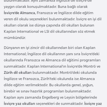
bulunmaktadır. Aynı zamanda İngilizce de İsviçre'de
i
yaygın olarak konuşulmaktadır. Buna bağlı olarak
b
İsviçre’de Almanca
, Fransızca ve İngilizce dilde eğitim
u
veren dil okulu seçenekleri bulunmaktadır. İsviçre en iyi dil
t
okulları olarak ise dünya çapında dil okulları bulunan
i
Kaplan International ve LSI dil okullarından söz etmek
mümkündür.
Ç
i
Dünyanın en iyi zincir dil okullarından biri olan Kaplan
n
International; İngilizce dil okullarının yanı sıra İsviçre’deki
okullarında Fransızca ve Almanca dil eğitimi programları
sunmaktadır. Kaplan International’ın İsviçre’de Montrö ve
D
Zürih dil okulları
bulunmaktadır. Montrö’deki okulunda
a
İngilizce ve Fransızca, Zürih’teki okulunda ise Almanca
n
dilde eğitim verilmektedir. Bu okullarda genel, yoğun,
i
birebir ve sınav hazırlık programları bulunmaktadır.
m
Kaplan aynı zamanda Engelberg ve Leysin bölgelerinde
a
İsviçre yaz okulları
seçenekleri de sunmaktadır.
İsviçre yaz
r