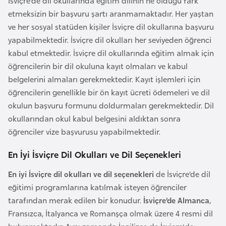
İsviçre’de dil okullarında eğitim dilinin ne olduğu fark
r
etmeksizin bir başvuru şartı aranmamaktadır. Her yaştan
i
ve her sosyal statüden kişiler İsviçre dil okullarına başvuru
y
yapabilmektedir. İsviçre dil okulları her seviyeden öğrenci
e
kabul etmektedir. İsviçre dil okullarında eğitim almak için
t
öğrencilerin bir dil okuluna kayıt olmaları ve kabul
i
belgelerini almaları gerekmektedir. Kayıt işlemleri için
öğrencilerin genellikle bir ön kayıt ücreti ödemeleri ve dil
okulun başvuru formunu doldurmaları gerekmektedir. Dil
C
okullarından okul kabul belgesini aldıktan sonra
e
öğrenciler vize başvurusu yapabilmektedir.
z
a
En İyi İsviçre Dil Okulları ve Dil Seçenekleri
y
i
En iyi İsviçre dil okulları ve dil seçenekleri
de İsviçre’de dil
r
eğitimi programlarına katılmak isteyen öğrenciler
tarafından merak edilen bir konudur.
İsviçre’de Almanca
,
Fransızca, İtalyanca ve Romanşça olmak üzere 4 resmi dil
C