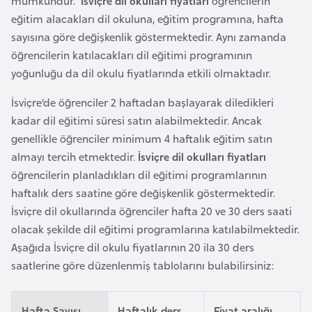
mümkündür.
İsviçre dil okulları fiyatları
öğrencilerin
o
eğitim alacakları dil okuluna, eğitim programına, hafta
sayısına göre değişkenlik göstermektedir. Aynı zamanda
B
öğrencilerin katılacakları dil eğitimi programının
u
yoğunluğu da dil okulu fiyatlarında etkili olmaktadır.
l
İsviçre’de öğrenciler 2 haftadan başlayarak diledikleri
g
kadar dil eğitimi süresi satın alabilmektedir. Ancak
a
genellikle öğrenciler minimum 4 haftalık eğitim satın
r
almayı tercih etmektedir.
İsviçre dil okulları fiyatları
i
öğrencilerin planladıkları dil eğitimi programlarının
s
haftalık ders saatine göre değişkenlik göstermektedir.
t
İsviçre dil okullarında öğrenciler hafta 20 ve 30 ders saati
a
olacak şekilde dil eğitimi programlarına katılabilmektedir.
n
Aşağıda İsviçre dil okulu fiyatlarının 20 ila 30 ders
saatlerine göre düzenlenmiş tablolarını bulabilirsiniz:
E
r
m
Hafta Sayısı
Haftalık ders
Fiyat aralığı