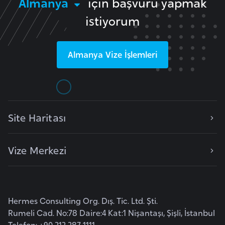
Almanya
için başvuru yapmak
e
istiyorum
I
r
Almanya
Vize İşlemleri
a
k
İ
Site Haritası
r
l
a
Vize Merkezi
n
d
a
Hermes Consulting Org. Dış. Tic. Ltd. Şti.
İ
Rumeli Cad. No:78 Daire:4 Kat:1 Nişantaşı, Şişli, İstanbul
Telefon: +90 212 287 1111
s