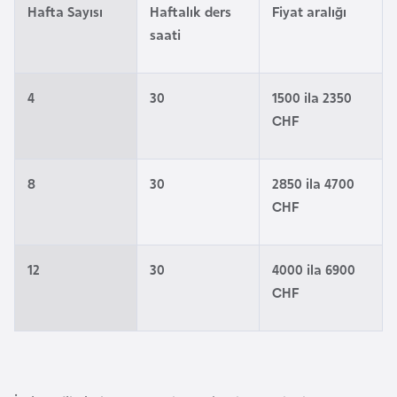
E
Hafta Sayısı
Haftalık ders
Fiyat aralığı
t
saati
i
y
o
4
30
1500 ila 2350
p
CHF
y
a
8
30
2850 ila 4700
CHF
F
i
l
12
30
4000 ila 6900
d
CHF
i
ş
i
S