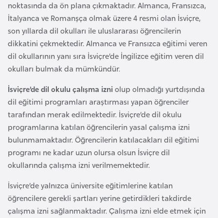
s
noktasında da ön plana çıkmaktadır. Almanca, Fransızca,
a
İtalyanca ve Romanşça olmak üzere 4 resmi olan İsviçre,
u
son yıllarda dil okulları ile uluslararası öğrencilerin
dikkatini çekmektedir. Almanca ve Fransızca eğitimi veren
G
dil okullarının yanı sıra İsviçre’de İngilizce eğitim veren dil
i
okulları bulmak da mümkündür.
n
İsviçre’de dil okulu çalışma izni
olup olmadığı yurtdışında
e
dil eğitimi programları araştırması yapan öğrenciler
tarafından merak edilmektedir. İsviçre’de dil okulu
G
programlarına katılan öğrencilerin yasal çalışma izni
r
bulunmamaktadır. Öğrencilerin katılacakları dil eğitimi
e
programı ne kadar uzun olursa olsun İsviçre dil
n
okullarında çalışma izni verilmemektedir.
a
d
İsviçre’de yalnızca üniversite eğitimlerine katılan
a
öğrencilere gerekli şartları yerine getirdikleri takdirde
çalışma izni sağlanmaktadır. Çalışma izni elde etmek için