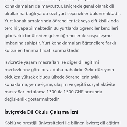
i
konaklamaları da mevcuttur. İsviçre’de genel olarak dil
y
okullarına bağlı ya da özel yurt seçenekler bulunmaktadır.
a
Yurt konaklamalarında öğrenciler tek veya çift kişilik oda
tercihi yapabilmektedir. Bu yurtlarda öğrenciler kendileri
gibi farklı bir ülkeden gelen öğrenciler ile sosyalleşme
G
imkanına sahiptir. Yurt konaklamaları öğrencilere farklı
a
kültürleri tanıma fırsatı sunmaktadır.
n
a
İsviçre’de yaşam masrafları ise diğer dil eğitimi
merkezlerine göre biraz daha pahalıdır. Gelir düzeyinin
G
oldukça yüksek olduğu ülkede öğrencilerin aylık
i
konaklama, yeme-içme, ulaşım ve çeşitli sosyal aktivite
n
masrafları ortalama 1.300 ila 1.500 CHF arasında
e
değişkenlik göstermektedir.
B
İsviçre’de Dil Okulu Çalışma İzni
i
s
Köklü ve prestijli üniversiteleri ile bilinen İsviçre; dil eğitimi