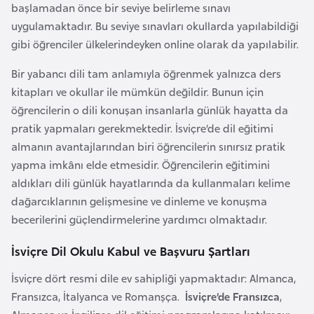
başlamadan önce bir seviye belirleme sınavı
l
uygulamaktadır. Bu seviye sınavları okullarda yapılabildiği
g
gibi öğrenciler ülkelerindeyken online olarak da yapılabilir.
a
r
Bir yabancı dili tam anlamıyla öğrenmek yalnızca ders
i
kitapları ve okullar ile mümkün değildir. Bunun için
s
öğrencilerin o dili konuşan insanlarla günlük hayatta da
t
pratik yapmaları gerekmektedir. İsviçre’de dil eğitimi
a
almanın avantajlarından biri öğrencilerin sınırsız pratik
n
yapma imkânı elde etmesidir. Öğrencilerin eğitimini
aldıkları dili günlük hayatlarında da kullanmaları kelime
B
dağarcıklarının gelişmesine ve dinleme ve konuşma
u
becerilerini güçlendirmelerine yardımcı olmaktadır.
r
İsviçre Dil Okulu Kabul ve Başvuru Şartları
k
i
İsviçre dört resmi dile ev sahipliği yapmaktadır: Almanca,
n
Fransızca, İtalyanca ve Romanşça.
İsviçre’de Fransızca
,
a