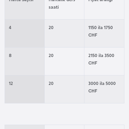
e
saati
n
i
4
20
1150 ila 1750
s
CHF
t
a
n
8
20
2150 ila 3500
CHF
E
s
t
12
20
3000 ila 5000
o
CHF
n
y
a