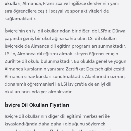
okulları
; Almanca, Fransızca ve İngilizce derslerinin yanı
k
sıra öğrencilere çeşitli sosyal ve spor aktiviteleri de
a
sağlamaktadır.
D
İsviçre’nin en iyi dil okullarından bir diğeri de LSI’dır. Dünya
e
çapında geniş bir okul ağına sahip olan LSI dil okulları
m
İsviçre’de de Almanca dil eğitim programları sunmaktadır.
o
LSI’ın, Almanca dil eğitimi almak isteyen öğrenciler için
k
Zürih’te dil okulu bulunmaktadır. Bu okulda genel ve yoğun
r
Almanca kurslarının yanı sıra Zertifikat Deutsch gibi çeşitli
a
Almanca sınav kursları sunulmaktadır. Alanlarında uzman,
t
donanımlı öğretmenleri ile LSI İsviçre’de de en iyi dil
i
okulları arasında yer almaktadır.
k
İsviçre Dil Okulları Fiyatları
K
o
İsviçre dil okullarının diğer dil eğitimi merkezleri ile
n
kıyaslandığında daha pahalı olduğunu söylemek
g