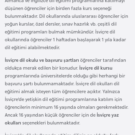
Almanca ve İngilizce dil eğitimi programlarına katılmayı
F
düşünen öğrenciler için birden fazla kurs seçeneği
a
bulunmaktadır. Dil okullarında uluslararası öğrenciler için
s
yoğun kurslar, özel dersler, sınav hazırlık vb. çeşitli dil
o
eğitimi programları bulmak mümkündür. İsviçre dil
okullarında öğrenciler 1 haftadan başlayarak 1 yıla kadar
Ç
dil eğitimi alabilmektedir.
a
İsviçre dil okulu ve başvuru şartları
öğrenciler tarafından
d
oldukça merak edilen bir konudur.
İsviçre dil kursu
programlarında üniversitelerde olduğu gibi herhangi bir
Ç
başvuru şartı bulunmamaktadır. İsviçre dil okulları dil
e
eğitimi almak isteyen tüm öğrencilere açıktır. Yalnızca
k
İsviçre’de yetişkin dil eğitimi programlarına katılım için
C
öğrencilerin minimum 16 yaşında olmaları gerekmektedir.
u
Ancak 16 yaşından küçük öğrenciler için de
İsviçre yaz
m
okulları
seçenekleri bulunmaktadır.
h
u