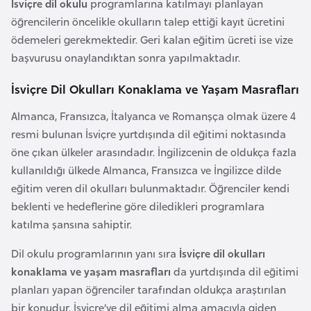
a
İsviçre dil okulu
programlarına katılmayı planlayan
h
öğrencilerin öncelikle okulların talep ettiği kayıt ücretini
i
ödemeleri gerekmektedir. Geri kalan eğitim ücreti ise vize
l
başvurusu onaylandıktan sonra yapılmaktadır.
i
İsviçre Dil Okulları Konaklama ve Yaşam Masrafları
Almanca, Fransızca, İtalyanca ve Romanşça olmak üzere 4
F
resmi bulunan İsviçre yurtdışında dil eğitimi noktasında
i
öne çıkan ülkeler arasındadır. İngilizcenin de oldukça fazla
n
kullanıldığı ülkede Almanca, Fransızca ve İngilizce dilde
l
eğitim veren dil okulları bulunmaktadır. Öğrenciler kendi
a
beklenti ve hedeflerine göre diledikleri programlara
n
katılma şansına sahiptir.
d
i
Dil okulu programlarının yanı sıra
İsviçre dil okulları
y
konaklama ve yaşam masrafları
da yurtdışında dil eğitimi
a
planları yapan öğrenciler tarafından oldukça araştırılan
bir konudur. İsviçre’ye dil eğitimi alma amacıyla giden