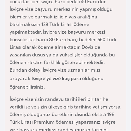
çocuklar için İsviçre harç bedeli 40 Euro’dur.
a
İsviçre vize başvuru merkezinin yapmış olduğu
r
işlemler ve parmak izi için yaş aralığına
u
bakılmaksızın 129 Türk Lirası ödeme
s
yapılmaktadır. İsviçre vize başvuru merkezi
konsolosluk harcı 80 Euro harç bedelini 560 Türk
Lirası olarak ödeme almaktadır. Döviz de
B
yaşanılan düşüş ya da yükselişler olduğunda bu
e
ödenen rakam farklılık gösterebilmektedir.
l
Bundan dolayı İsviçre vize uzmanlarımızı
ç
i
arayarak
İsviçre’ye vize kaç para
olduğunu
k
öğrenebilirsiniz.
a
İsviçre vizenizin randevu tarihi ileri bir tarihe
verildi ise ve sizin ülkeye giriş tarihine yetişmiyorsa,
B
ödemiş olduğunuz ücretlerin dışında ekstra 198
e
Türk Lirası Premium ödemesi yaparsanız İsviçre
n
vize başvuru merkezi randevunuzun tarihini