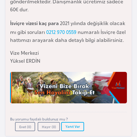
gönderilmektedir. Danışmanlık ücretimiz sadece
l
60€ dur.
g
a
İsviçre vizesi kaç para
2021 yılında değişiklik olacak
r
mı gibi soruları
0212 970 0559
numaralı İsviçre özel
i
hattımızı arayarak daha detaylı bilgi alabilirsiniz.
s
t
Vize Merkezi
a
Yüksel ERDİN
n
B
u
r
k
i
Bu yorumu faydalı buldunuz mu ?
n
Yanıt Ver
Evet (
0
)
Hayır (
0
)
a