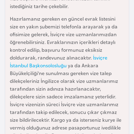
i
istediğiniz tarihe çekebilir.
n
Hazırlamanız gereken en güncel evrak listesini
size en yakın şubemizi telefonla arayarak ya da
B
ofisimize gelerek, İsviçre vize uzmanlarımızdan
o
öğrenebilirsiniz. Evraklarınızın içerikleri detaylı
s
kontrol edilip, başvuru formunuz eksiksiz
n
doldurarak, randevunuz alınacaktır.
İsviçre
a
İstanbul Başkonsolosluğu
ya da Ankara
H
Büyükelçiliği’ne sunulması gereken vize talep
e
dilekçeleriniz İngilizce olarak vize uzmanlarımız
r
tarafından sizin adınıza hazırlanacaktır,
s
dilekçelere sizin sadece imzalamanız yeterlidir.
e
İsviçre vizenizin süreci İsviçre vize uzmanlarımız
k
tarafından takip edilecek, sonucu çıkar çıkmaz
size bildirilecektir. Kargo ya da isterseniz kurye ile
B
vermiş olduğunuz adrese pasaportunuz ivedilikle
u