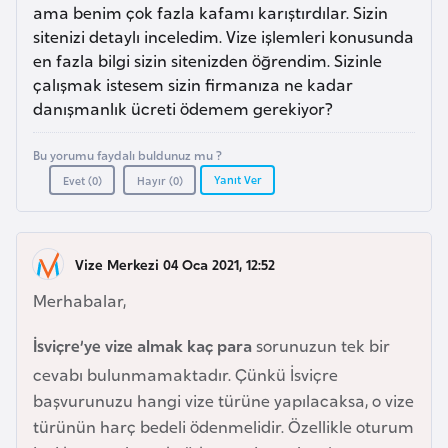
a
e
ama benim çok fazla kafamı karıştırdılar. Sizin
r
sitenizi detaylı inceledim. Vize işlemleri konusunda
i
en fazla bilgi sizin sitenizden öğrendim. Sizinle
A
çalışmak istesem sizin firmanıza ne kadar
z
danışmanlık ücreti ödemem gerekiyor?
e
r
Bu yorumu faydalı buldunuz mu ?
b
Yanıt Ver
Evet (
0
)
Hayır (
0
)
a
y
c
Vize Merkezi 04 Oca 2021, 12:52
a
Merhabalar,
n
İsviçre’ye vize almak kaç para
sorunuzun tek bir
B
cevabı bulunmamaktadır. Çünkü İsviçre
a
başvurunuzu hangi vize türüne yapılacaksa, o vize
h
türünün harç bedeli ödenmelidir. Özellikle oturum
r