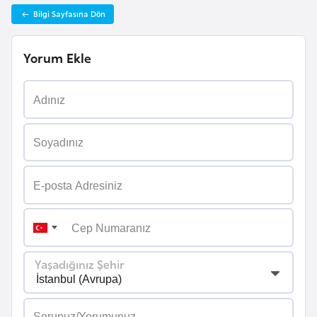
F
Bilgi Sayfasına Dön
a
s
Yorum Ekle
o
Ç
a
d
Ç
e
k
C
u
Yaşadığınız Şehir
m
h
u