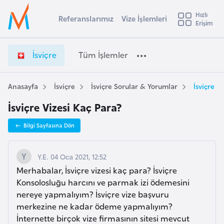
u
Hızlı
s
Referanslarımız
Vize İşlemleri
Başvuru yapmak istediğiniz ülkeyi seçin
Erişim
İ
İ
Üye
t
Ülke Seçimi
s
Girişi
r
v
l
İsviçre
Tüm İşlemler
a
i
l
e
ç
y
r
Anasayfa
İsviçre
İsviçre Sorular & Yorumlar
İsviçre V
t
a
e
İsviçre Vizesi Kaç Para?
V
i
i
A
Bilgi Sayfasına Dön
z
ş
v
e
u
i
İ
Y.E. 04 Oca 2021, 12:52
s
ş
Merhabalar, İsviçre vizesi kaç para? İsviçre
m
t
l
Konsolosluğu harcını ve parmak izi ödemesini
u
e
nereye yapmalıyım? İsviçre vize başvuru
r
m
merkezine ne kadar ödeme yapmalıyım?
y
l
İnternette birçok vize firmasının sitesi mevcut