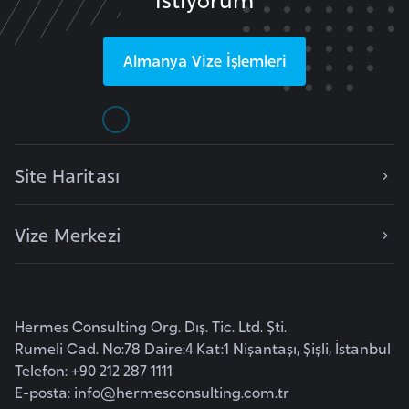
i
b
u
Almanya
Vize İşlemleri
t
i
Ç
Site Haritası
i
n
Vize Merkezi
D
a
n
i
Hermes Consulting Org. Dış. Tic. Ltd. Şti.
Rumeli Cad. No:78 Daire:4 Kat:1 Nişantaşı, Şişli, İstanbul
m
Telefon: +90 212 287 1111
a
E-posta:
info@hermesconsulting.com.tr
r