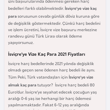
izni başvurularında ödenmesi gereken harç
e
bedelleri farklı olabilmektedir.
İsviçre’ye vize kaç
y
para
sorusunun cevabı günlük döviz kuruna göre
n
de değişiklik göstermektedir. Çünkü harç bedelini
ve işlem ücretini, İsviçre vize başvuru merkezine
B
randevu günü Türk Lirası olarak ödeme
a
yapıyorsunuz.
n
g
İsviçre’ye Vize Kaç Para 2021 Fiyatları
l
a
İsviçre harç bedellerinde 2021 yılında değişiklik
d
olmadı geçen sene ödenen harç bedeli ile aynı.
e
Tüm Peki, Türk vatandaşları için
İsviçre’ye vize
ş
almak kaç para
tutuyor? İsviçre harç bedeli 80
Euro’dur. İsviçre’ye seyahat edecek çocuğun yaş
B
aralığı 0-6 yaş ise herhangi bir harç ödemesi
e
yapılmamaktadır. Fakat 6-12 yaş aralığında
l