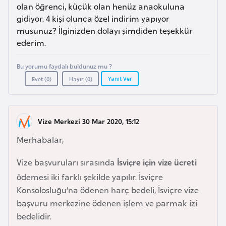
a
e
olan öğrenci, küçük olan henüz anaokuluna
r
gidiyor. 4 kişi olunca özel indirim yapıyor
i
musunuz? İlginizden dolayı şimdiden teşekkür
A
ederim.
z
e
Bu yorumu faydalı buldunuz mu ?
r
Yanıt Ver
Evet (
0
)
Hayır (
0
)
b
a
y
Vize Merkezi 30 Mar 2020, 15:12
c
a
Merhabalar,
n
Vize başvuruları sırasında
İsviçre için vize ücreti
ödemesi iki farklı şekilde yapılır. İsviçre
B
Konsolosluğu’na ödenen harç bedeli, İsviçre vize
a
başvuru merkezine ödenen işlem ve parmak izi
h
bedelidir.
r