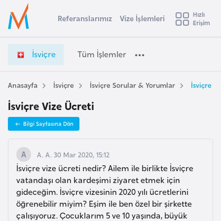
u
Hızlı
s
Referanslarımız
Vize İşlemleri
Başvuru yapmak istediğiniz ülkeyi seçin
Erişim
İ
İ
Üye
t
Ülke Seçimi
s
Girişi
r
v
l
İsviçre
Tüm İşlemler
a
i
l
e
ç
y
r
Anasayfa
İsviçre
İsviçre Sorular & Yorumlar
İsviçre V
t
a
e
İsviçre Vize Ücreti
V
i
i
A
Bilgi Sayfasına Dön
z
ş
v
e
u
i
İ
A. A. 30 Mar 2020, 15:12
s
ş
İsviçre vize ücreti nedir? Ailem ile birlikte İsviçre
m
t
l
vatandaşı olan kardeşimi ziyaret etmek için
u
e
gideceğim. İsviçre vizesinin 2020 yılı ücretlerini
r
m
öğrenebilir miyim? Eşim ile ben özel bir şirkette
y
l
çalışıyoruz. Çocuklarım 5 ve 10 yaşında, büyük