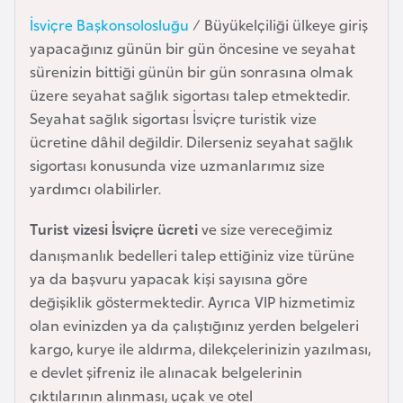
k
İsviçre Başkonsolosluğu
/ Büyükelçiliği ülkeye giriş
a
yapacağınız günün bir gün öncesine ve seyahat
sürenizin bittiği günün bir gün sonrasına olmak
D
üzere seyahat sağlık sigortası talep etmektedir.
e
Seyahat sağlık sigortası İsviçre turistik vize
m
ücretine dâhil değildir. Dilerseniz seyahat sağlık
o
sigortası konusunda vize uzmanlarımız size
k
yardımcı olabilirler.
r
a
Turist vizesi İsviçre ücreti
ve size vereceğimiz
t
danışmanlık bedelleri talep ettiğiniz vize türüne
i
ya da başvuru yapacak kişi sayısına göre
k
değişiklik göstermektedir. Ayrıca VIP hizmetimiz
K
olan evinizden ya da çalıştığınız yerden belgeleri
o
kargo, kurye ile aldırma, dilekçelerinizin yazılması,
n
e devlet şifreniz ile alınacak belgelerinin
g
çıktılarının alınması, uçak ve otel