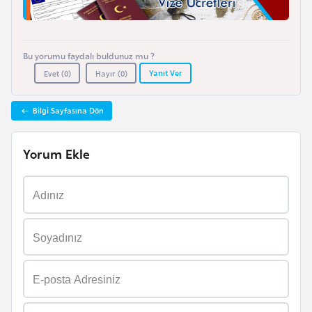
e
n
i
Bu yorumu faydalı buldunuz mu ?
s
Yanıt Ver
Evet (
0
)
Hayır (
0
)
t
a
Bilgi Sayfasına Dön
n
Yorum Ekle
E
s
t
o
n
y
a