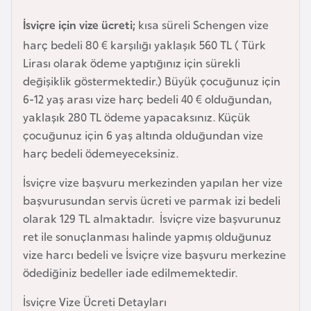
e
İsviçre için vize ücreti;
kısa süreli Schengen vize
y
harç bedeli 80 € karşılığı yaklaşık 560 TL ( Türk
n
Lirası olarak ödeme yaptığınız için sürekli
değişiklik göstermektedir.) Büyük çocuğunuz için
B
6-12 yaş arası vize harç bedeli 40 € olduğundan,
a
yaklaşık 280 TL ödeme yapacaksınız. Küçük
n
çocuğunuz için 6 yaş altında olduğundan vize
g
harç bedeli ödemeyeceksiniz.
l
a
İsviçre vize başvuru merkezinden yapılan her vize
d
başvurusundan servis ücreti ve parmak izi bedeli
e
olarak 129 TL almaktadır. İsviçre vize başvurunuz
ş
ret ile sonuçlanması halinde yapmış olduğunuz
vize harcı bedeli ve İsviçre vize başvuru merkezine
ödediğiniz bedeller iade edilmemektedir.
B
e
İsviçre Vize Ücreti Detayları
l