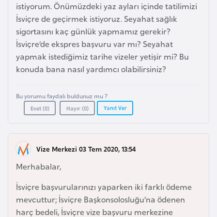
istiyorum. Önümüzdeki yaz ayları içinde tatilimizi
r
İsviçre de geçirmek istiyoruz. Seyahat sağlık
i
sigortasını kaç günlük yapmamız gerekir?
y
İsviçre’de ekspres başvuru var mı? Seyahat
e
yapmak istediğimiz tarihe vizeler yetişir mi? Bu
t
konuda bana nasıl yardımcı olabilirsiniz?
i
Bu yorumu faydalı buldunuz mu ?
C
Yanıt Ver
Evet (
0
)
Hayır (
0
)
e
z
a
Vize Merkezi 03 Tem 2020, 13:54
y
i
Merhabalar,
r
İsviçre başvurularınızı yaparken iki farklı ödeme
mevcuttur; İsviçre Başkonsolosluğu’na ödenen
C
harç bedeli, İsviçre vize başvuru merkezine