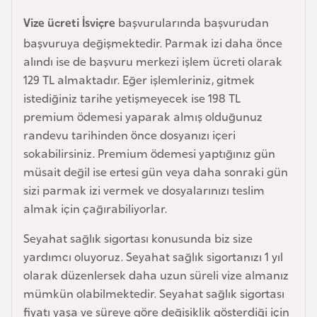
a
Vize ücreti İsviçre
başvurularında başvurudan
r
başvuruya değişmektedir. Parmak izi daha önce
u
alındı ise de başvuru merkezi işlem ücreti olarak
s
129 TL almaktadır. Eğer işlemleriniz, gitmek
istediğiniz tarihe yetişmeyecek ise 198 TL
B
premium ödemesi yaparak almış olduğunuz
e
randevu tarihinden önce dosyanızı içeri
l
sokabilirsiniz. Premium ödemesi yaptığınız gün
ç
müsait değil ise ertesi gün veya daha sonraki gün
i
sizi parmak izi vermek ve dosyalarınızı teslim
k
almak için çağırabiliyorlar.
a
Seyahat sağlık sigortası konusunda biz size
yardımcı oluyoruz. Seyahat sağlık sigortanızı 1 yıl
B
olarak düzenlersek daha uzun süreli vize almanız
e
mümkün olabilmektedir. Seyahat sağlık sigortası
n
fiyatı yaşa ve süreye göre değişiklik gösterdiği için