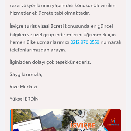
o
rezervasyonlarının yapılması konusunda verilen
hizmetler ek ücrete tabi olmaktadır.
B
İsviçre turist vizesi ücreti
konusunda en güncel
u
bilgileri ve özel grup indirimlerini öğrenmek için
l
hemen ülke uzmanlarımızı
0212 970 0559
numaralı
g
telefonlarımızdan arayın.
a
r
İlginizden dolayı çok teşekkür ederiz.
i
Saygılarımızla,
s
t
Vize Merkezi
a
n
Yüksel ERDİN
E
r
m