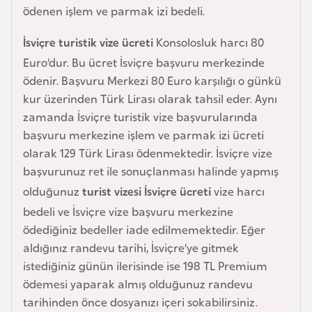
i
ödenen işlem ve parmak izi bedeli.
b
u
İsviçre turistik vize ücreti
Konsolosluk harcı 80
t
Euro’dur. Bu ücret İsviçre başvuru merkezinde
i
ödenir. Başvuru Merkezi 80 Euro karşılığı o günkü
kur üzerinden Türk Lirası olarak tahsil eder. Aynı
zamanda İsviçre turistik vize başvurularında
Ç
başvuru merkezine işlem ve parmak izi ücreti
i
olarak 129 Türk Lirası ödenmektedir. İsviçre vize
n
başvurunuz ret ile sonuçlanması halinde yapmış
olduğunuz
turist vizesi İsviçre ücreti
vize harcı
D
bedeli ve İsviçre vize başvuru merkezine
a
ödediğiniz bedeller iade edilmemektedir. Eğer
n
aldığınız randevu tarihi, İsviçre’ye gitmek
i
istediğiniz günün ilerisinde ise 198 TL Premium
m
ödemesi yaparak almış olduğunuz randevu
a
tarihinden önce dosyanızı içeri sokabilirsiniz.
r