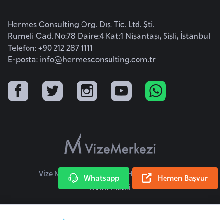
F
r
Hermes Consulting Org. Dış. Tic. Ltd. Şti.
a
Rumeli Cad. No:78 Daire:4 Kat:1 Nişantaşı, Şişli, İstanbul
n
Telefon: +90 212 287 1111
s
E-posta:
info@hermesconsulting.com.tr
a
G
a
b
o
n
Vize Merkezi © 2026 Tüm Hakları Saklıdır.
Whatsapp
Hemen Başvur
G
KVKK Metni
a
m
b