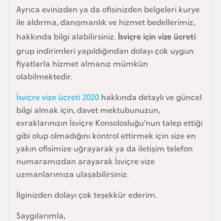
l
Ayrıca evinizden ya da ofisinizden belgeleri kurye
g
ile aldırma, danışmanlık ve hizmet bedellerimiz,
a
hakkında bilgi alabilirsiniz.
İsviçre için vize ücreti
r
grup indirimleri yapıldığından dolayı çok uygun
i
fiyatlarla hizmet almanız mümkün
s
olabilmektedir.
t
a
İsviçre vize ücreti 2020
hakkında detaylı ve güncel
n
bilgi almak için, davet mektubunuzun,
evraklarınızın İsviçre Konsolosluğu’nun talep ettiği
gibi olup olmadığını kontrol ettirmek için size en
B
yakın ofisimize uğrayarak ya da iletişim telefon
u
numaramızdan arayarak İsviçre vize
r
uzmanlarımıza ulaşabilirsiniz.
k
i
İlginizden dolayı çok teşekkür ederim.
n
Saygılarımla,
a