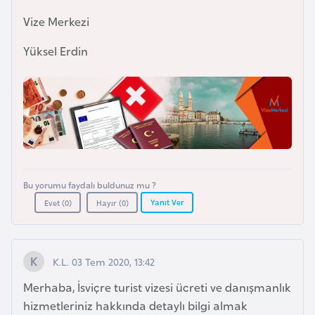
F
Vize Merkezi
a
s
Yüksel Erdin
o
Ç
a
d
Ç
Bu yorumu faydalı buldunuz mu ?
e
Yanıt Ver
Evet (
0
)
Hayır (
0
)
k
C
u
K.L. 03 Tem 2020, 13:42
m
Merhaba, İsviçre turist vizesi ücreti ve danışmanlık
h
hizmetleriniz hakkında detaylı bilgi almak
u