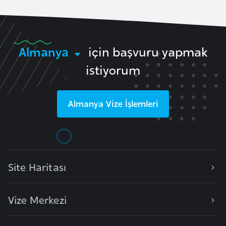
a
h
i
l
Almanya
için başvuru yapmak
i
istiyorum
F
i
Almanya
Vize İşlemleri
n
l
a
n
d
Site Haritası
i
y
Vize Merkezi
a