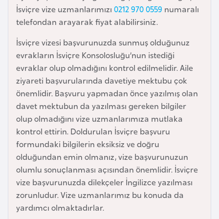
i
İsviçre vize uzmanlarımızı
0212 970 0559
numaralı
n
telefondan arayarak fiyat alabilirsiniz.
İsviçre vizesi başvurunuzda sunmuş olduğunuz
B
evrakların İsviçre Konsolosluğu’nun istediği
o
evraklar olup olmadığını kontrol edilmelidir. Aile
s
ziyareti başvurularında davetiye mektubu çok
n
önemlidir. Başvuru yapmadan önce yazılmış olan
a
davet mektubun da yazılması gereken bilgiler
H
olup olmadığını vize uzmanlarımıza mutlaka
e
kontrol ettirin. Doldurulan İsviçre başvuru
r
formundaki bilgilerin eksiksiz ve doğru
s
olduğundan emin olmanız, vize başvurunuzun
e
olumlu sonuçlanması açısından önemlidir. İsviçre
k
vize başvurunuzda dilekçeler İngilizce yazılması
zorunludur. Vize uzmanlarımız bu konuda da
B
yardımcı olmaktadırlar.
u