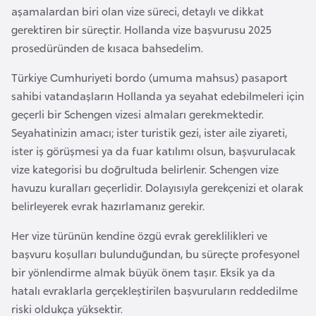
aşamalardan biri olan vize süreci, detaylı ve dikkat
r
gerektiren bir süreçtir. Hollanda vize başvurusu 2025
i
prosedüründen de kısaca bahsedelim.
y
e
Türkiye Cumhuriyeti bordo (umuma mahsus) pasaport
t
sahibi vatandaşların Hollanda ya seyahat edebilmeleri için
i
geçerli bir Schengen vizesi almaları gerekmektedir.
Seyahatinizin amacı; ister turistik gezi, ister aile ziyareti,
C
ister iş görüşmesi ya da fuar katılımı olsun, başvurulacak
e
vize kategorisi bu doğrultuda belirlenir. Schengen vize
z
havuzu kuralları geçerlidir. Dolayısıyla gerekçenizi et olarak
a
belirleyerek evrak hazırlamanız gerekir.
y
Her vize türünün kendine özgü evrak gereklilikleri ve
i
başvuru koşulları bulunduğundan, bu süreçte profesyonel
r
bir yönlendirme almak büyük önem taşır. Eksik ya da
hatalı evraklarla gerçekleştirilen başvuruların reddedilme
C
riski oldukça yüksektir.