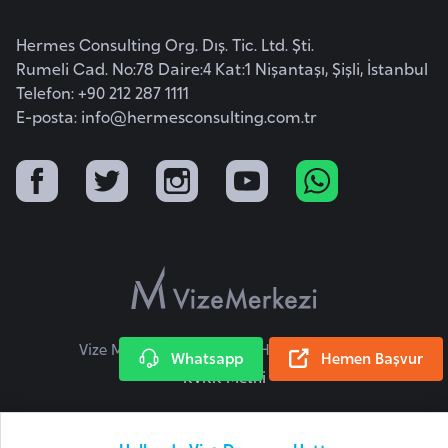
o
Hermes Consulting Org. Dış. Tic. Ltd. Şti.
Rumeli Cad. No:78 Daire:4 Kat:1 Nişantaşı, Şişli, İstanbul
B
Telefon: +90 212 287 1111
u
E-posta:
info@hermesconsulting.com.tr
l
g
a
r
i
s
t
a
n
Vize Merkezi © 2026 Tüm Hakları Saklıdır.
Whatsapp
Hemen Başvur
KVKK Metni
E
r
m