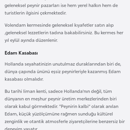
i
geleneksel peynir pazarları ise hem yerel halkın hem de
n
turistlerin ilgisini çekmektedir.
Volendam kermesinde geleneksel kıyafetler satın alıp
B
,geleneksel lezzetlerin tadına bakabilirsiniz. Bu kermes her
o
yıl eylül ayında düzenlenir.
s
n
Edam Kasabası
a
Hollanda seyahatinizin unutulmaz duraklarından biri de,
H
dünya çapında ününü eşsiz peynirleriyle kazanmış Edam
e
kasabası olmalıdır.
r
s
Bu tarihi liman kenti, sadece Hollanda’nın değil, tüm
e
dünyanın en meşhur peynir üretim merkezlerinden biri
k
olarak kabul görmektedir. “Peynirin kalbi” olarak anılan
Edam, küçük yüzölçümüne rağmen sunduğu kültürel
B
zenginlik ve otantik atmosferle ziyaretçilerine benzersiz bir
u
deneyim yaşatır.