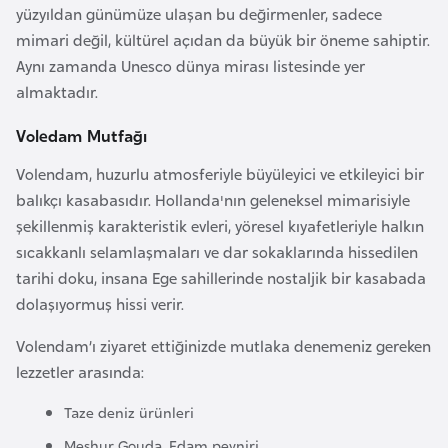
yüzyıldan günümüze ulaşan bu değirmenler, sadece
e
mimari değil, kültürel açıdan da büyük bir öneme sahiptir.
y
Aynı zamanda Unesco dünya mirası listesinde yer
n
almaktadır.
B
Voledam Mutfağı
a
Volendam, huzurlu atmosferiyle büyüleyici ve etkileyici bir
n
balıkçı kasabasıdır. Hollanda'nın geleneksel mimarisiyle
g
şekillenmiş karakteristik evleri, yöresel kıyafetleriyle halkın
l
sıcakkanlı selamlaşmaları ve dar sokaklarında hissedilen
a
tarihi doku, insana Ege sahillerinde nostaljik bir kasabada
d
dolaşıyormuş hissi verir.
e
ş
Volendam’ı ziyaret ettiğinizde mutlaka denemeniz gereken
lezzetler arasında:
B
Taze deniz ürünleri
e
l
Meşhur Gouda, Edam peyniri