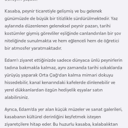
l
Kasaba, peynir ticaretiyle gelişmiş ve bu gelenek
g
günümüzde de büyük bir titizlikle sürdürülmektedir. Yaz
a
aylarında düzenlenen geleneksel peynir pazarı, tarihi
r
kostümler giymiş görevliler eşliğinde canlandırılan bir şov
i
niteliğinde sunulmakta ve hem eğlenceli hem de öğretici
s
bir atmosfer yaratmaktadır.
t
a
Edam’ı ziyaret ettiğinizde sadece dünyaca ünlü peynirlerin
n
tadına bakmakla kalmaz, aynı zamanda tarihi sokaklarda
yürüyüş yaparak Orta Çağ'dan kalma mimari dokuyu
B
hissedebilir, kanal kenarındaki kafelerde dinlenebilir ve
u
yerel dükkanlardan özgün hediyelik eşyalar satın
r
alabilirsiniz.
k
Ayrıca, Edam’da yer alan küçük müzeler ve sanat galerileri,
i
kasabanın kültürel derinliğini keşfetmek isteyen
n
ziyaretçilere hitap eder. Bu huzurlu kasaba, kalabalıktan
a