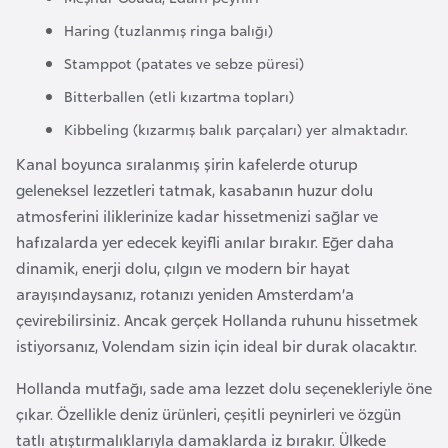
a
Haring (tuzlanmış ringa balığı)
r
Stamppot (patates ve sebze püresi)
u
Bitterballen (etli kızartma topları)
s
Kibbeling (kızarmış balık parçaları) yer almaktadır.
B
Kanal boyunca sıralanmış şirin kafelerde oturup
e
geleneksel lezzetleri tatmak, kasabanın huzur dolu
l
atmosferini iliklerinize kadar hissetmenizi sağlar ve
ç
hafızalarda yer edecek keyifli anılar bırakır. Eğer daha
i
dinamik, enerji dolu, çılgın ve modern bir hayat
k
arayışındaysanız, rotanızı yeniden Amsterdam’a
a
çevirebilirsiniz. Ancak gerçek Hollanda ruhunu hissetmek
istiyorsanız, Volendam sizin için ideal bir durak olacaktır.
B
Hollanda mutfağı, sade ama lezzet dolu seçenekleriyle öne
e
çıkar. Özellikle deniz ürünleri, çeşitli peynirleri ve özgün
n
tatlı atıştırmalıklarıyla damaklarda iz bırakır. Ülkede