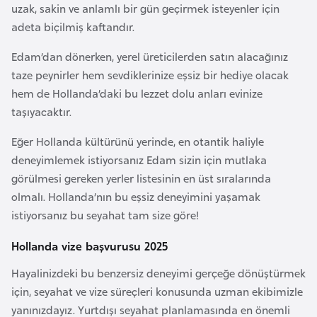
uzak, sakin ve anlamlı bir gün geçirmek isteyenler için
F
adeta biçilmiş kaftandır.
a
s
Edam’dan dönerken, yerel üreticilerden satın alacağınız
o
taze peynirler hem sevdiklerinize eşsiz bir hediye olacak
hem de Hollanda’daki bu lezzet dolu anları evinize
Ç
taşıyacaktır.
a
Eğer Hollanda kültürünü yerinde, en otantik haliyle
d
deneyimlemek istiyorsanız Edam sizin için mutlaka
görülmesi gereken yerler listesinin en üst sıralarında
Ç
olmalı. Hollanda’nın bu eşsiz deneyimini yaşamak
e
istiyorsanız bu seyahat tam size göre!
k
C
Hollanda vize başvurusu 2025
u
Hayalinizdeki bu benzersiz deneyimi gerçeğe dönüştürmek
m
için, seyahat ve vize süreçleri konusunda uzman ekibimizle
h
yanınızdayız. Yurtdışı seyahat planlamasında en önemli
u