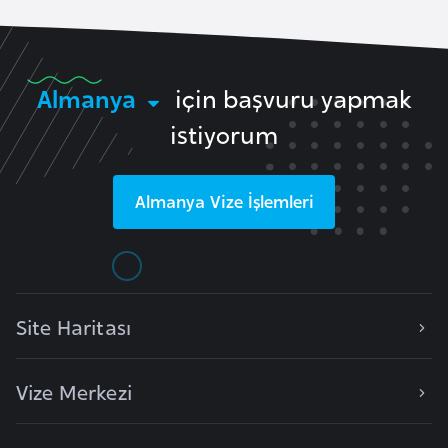
k
a
Almanya
için başvuru yapmak
D
e
istiyorum
m
o
Almanya
Vize İşlemleri
k
r
a
t
i
Site Haritası
k
K
o
Vize Merkezi
n
g