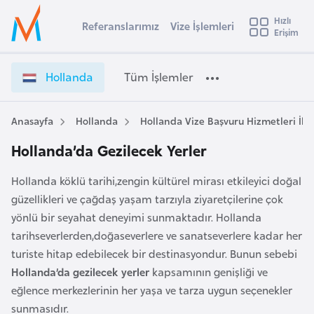
u
Hızlı
s
Referanslarımız
Vize İşlemleri
Başvuru yapmak istediğiniz ülkeyi seçin
Erişim
İ
Üye
t
Ülke Seçimi
Girişi
r
l
Hollanda
Tüm İşlemler
a
l
e
y
Anasayfa
Hollanda
Hollanda Vize Başvuru Hizmetleri İle İ
t
a
Hollanda’da Gezilecek Yerler
i
A
Hollanda köklü tarihi,zengin kültürel mirası etkileyici doğal
ş
v
güzellikleri ve çağdaş yaşam tarzıyla ziyaretçilerine çok
u
i
yönlü bir seyahat deneyimi sunmaktadır. Hollanda
s
tarihseverlerden,doğaseverlere ve sanatseverlere kadar her
m
t
turiste hitap edebilecek bir destinasyondur. Bunun sebebi
u
Hollanda’da gezilecek yerler
kapsamının genişliği ve
r
eğlence merkezlerinin her yaşa ve tarza uygun seçenekler
y
sunmasıdır.