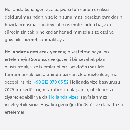
i
b
Hollanda Schengen vize başvuru formunun eksiksiz
u
doldurulmasından, vize için sunulması gereken evrakların
t
hazırlanmasına; randevu alım işlemlerinden başvuru
i
sürecinizin takibine kadar her adımınızda size özel ve
güvenilir hizmet sunmaktayız.
Ç
Hollanda’da gezilecek yerler
için keşfetme hayalinizi
i
ertelemeyin! Sorunsuz ve güvenli bir seyahat planı
n
oluşturmak, vize işlemlerini hızlı ve doğru şekilde
tamamlamak için alanında uzman ekibimizle iletişime
D
geçebilirsiniz.
+90 212 970 05 52
Hollanda vize başvurusu
a
2025 prosedürü için tarafımıza ulaşabilir, ofislerimizi
n
ziyaret edebilir ya da
Hollanda vizesi
sayfalarımızı
i
inceleyebilirsiniz. Hayalini gerçeğe dönüştür ve daha fazla
m
erteleme!
a
r