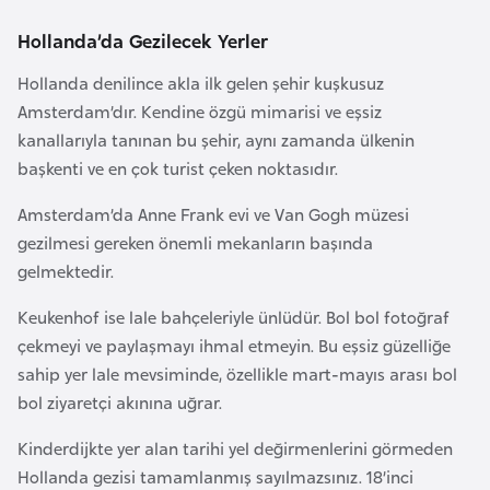
a
Hollanda’da Gezilecek Yerler
A
Hollanda denilince akla ilk gelen şehir kuşkusuz
z
Amsterdam’dır. Kendine özgü mimarisi ve eşsiz
e
kanallarıyla tanınan bu şehir, aynı zamanda ülkenin
r
başkenti ve en çok turist çeken noktasıdır.
b
Amsterdam’da Anne Frank evi ve Van Gogh müzesi
a
gezilmesi gereken önemli mekanların başında
y
gelmektedir.
c
a
Keukenhof ise lale bahçeleriyle ünlüdür. Bol bol fotoğraf
n
çekmeyi ve paylaşmayı ihmal etmeyin. Bu eşsiz güzelliğe
sahip yer lale mevsiminde, özellikle mart-mayıs arası bol
B
bol ziyaretçi akınına uğrar.
a
Kinderdijkte yer alan tarihi yel değirmenlerini görmeden
h
Hollanda gezisi tamamlanmış sayılmazsınız. 18’inci
r