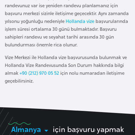
a
randevunuz var ise yeniden randevu planlamanız için
başvuru merkezi sizinle iletişime geçecektir. Aynı zamanda
A
yılsonu yoğunluğu nedeniyle
Hollanda vize
başvurularında
z
işlem süresi ortalama 30 günü bulmaktadır. Başvuru
e
sahipleri randevu ve seyahat tarihi arasında 30 gün
r
bulundurması önemle rica olunur.
b
Vize Merkezi ile Hollanda vize başvurusunda bulunmak ve
a
Hollanda Vize Randevusunda Son Durum hakkında bilgi
y
almak
+90 (212) 970 05 52
için nolu numaradan iletişime
c
geçebilirsiniz.
a
n
B
a
h
Almanya
için başvuru yapmak
r