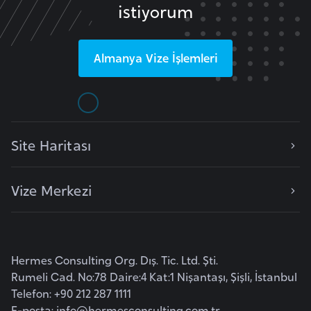
istiyorum
e
y
n
Almanya
Vize İşlemleri
B
a
n
g
Site Haritası
l
a
Vize Merkezi
d
e
ş
Hermes Consulting Org. Dış. Tic. Ltd. Şti.
B
Rumeli Cad. No:78 Daire:4 Kat:1 Nişantaşı, Şişli, İstanbul
e
Telefon: +90 212 287 1111
l
E-posta:
info@hermesconsulting.com.tr