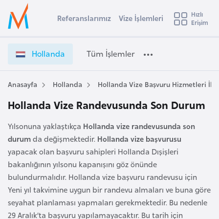
u
Hızlı
s
Referanslarımız
Vize İşlemleri
Başvuru yapmak istediğiniz ülkeyi seçin
Erişim
İ
Üye
t
Ülke Seçimi
Girişi
r
l
Hollanda
Tüm İşlemler
a
l
e
y
Anasayfa
Hollanda
Hollanda Vize Başvuru Hizmetleri İle İ
t
a
Hollanda Vize Randevusunda Son Durum
i
A
Yılsonuna yaklaştıkça
Hollanda vize randevusunda son
ş
v
durum
da değişmektedir.
Hollanda vize başvurusu
u
i
yapacak olan başvuru sahipleri Hollanda Dışişleri
s
bakanlığının yılsonu kapanışını göz önünde
m
t
bulundurmalıdır. Hollanda vize başvuru randevusu için
u
Yeni yıl takvimine uygun bir randevu almaları ve buna göre
r
seyahat planlaması yapmaları gerekmektedir. Bu nedenle
y
29 Aralık’ta başvuru yapılamayacaktır. Bu tarih için