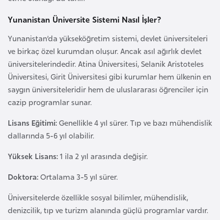
a
Yunanistan Üniversite Sistemi Nasıl İşler?
r
u
Yunanistan’da yükseköğretim sistemi, devlet üniversiteleri
s
ve birkaç özel kurumdan oluşur. Ancak asıl ağırlık devlet
üniversitelerindedir. Atina Üniversitesi, Selanik Aristoteles
Üniversitesi, Girit Üniversitesi gibi kurumlar hem ülkenin en
B
saygın üniversiteleridir hem de uluslararası öğrenciler için
e
cazip programlar sunar.
l
ç
Lisans Eğitimi:
Genellikle 4 yıl sürer. Tıp ve bazı mühendislik
i
dallarında 5-6 yıl olabilir.
k
a
Yüksek Lisans:
1 ila 2 yıl arasında değişir.
Doktora:
Ortalama 3-5 yıl sürer.
B
e
Üniversitelerde özellikle sosyal bilimler, mühendislik,
n
denizcilik, tıp ve turizm alanında güçlü programlar vardır.