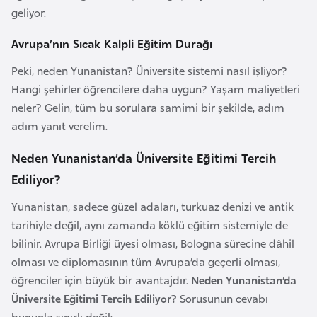
a
geliyor.
Avrupa’nın Sıcak Kalpli Eğitim Durağı
A
z
Peki, neden Yunanistan? Üniversite sistemi nasıl işliyor?
e
Hangi şehirler öğrencilere daha uygun? Yaşam maliyetleri
r
neler? Gelin, tüm bu sorulara samimi bir şekilde, adım
b
adım yanıt verelim.
a
Neden Yunanistan’da Üniversite Eğitimi Tercih
y
c
Ediliyor?
a
Yunanistan, sadece güzel adaları, turkuaz denizi ve antik
n
tarihiyle değil, aynı zamanda köklü eğitim sistemiyle de
bilinir. Avrupa Birliği üyesi olması, Bologna sürecine dâhil
B
olması ve diplomasının tüm Avrupa’da geçerli olması,
a
öğrenciler için büyük bir avantajdır.
Neden Yunanistan’da
h
Üniversite Eğitimi Tercih Ediliyor?
Sorusunun cevabı
r
bununla sınırlı değil: