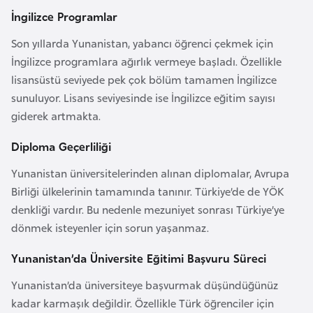
i
İngilizce Programlar
n
Son yıllarda Yunanistan, yabancı öğrenci çekmek için
İngilizce programlara ağırlık vermeye başladı. Özellikle
B
lisansüstü seviyede pek çok bölüm tamamen İngilizce
o
sunuluyor. Lisans seviyesinde ise İngilizce eğitim sayısı
s
giderek artmakta.
n
a
Diploma Geçerliliği
H
e
Yunanistan üniversitelerinden alınan diplomalar, Avrupa
r
Birliği ülkelerinin tamamında tanınır. Türkiye’de de YÖK
s
denkliği vardır. Bu nedenle mezuniyet sonrası Türkiye’ye
e
dönmek isteyenler için sorun yaşanmaz.
k
Yunanistan’da Üniversite Eğitimi Başvuru Süreci
Yunanistan’da üniversiteye başvurmak düşündüğünüz
B
kadar karmaşık değildir. Özellikle Türk öğrenciler için
u