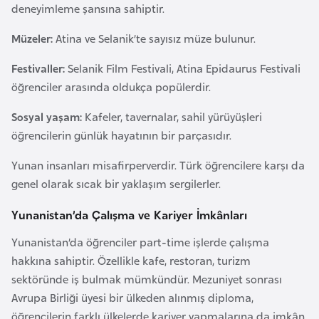
deneyimleme şansına sahiptir.
k
a
Müzeler:
Atina ve Selanik’te sayısız müze bulunur.
Festivaller:
Selanik Film Festivali, Atina Epidaurus Festivali
D
öğrenciler arasında oldukça popülerdir.
e
m
Sosyal yaşam:
Kafeler, tavernalar, sahil yürüyüşleri
o
öğrencilerin günlük hayatının bir parçasıdır.
k
r
Yunan insanları misafirperverdir. Türk öğrencilere karşı da
a
genel olarak sıcak bir yaklaşım sergilerler.
t
Yunanistan’da Çalışma ve Kariyer İmkânları
i
k
Yunanistan’da öğrenciler part-time işlerde çalışma
K
hakkına sahiptir. Özellikle kafe, restoran, turizm
o
sektöründe iş bulmak mümkündür. Mezuniyet sonrası
n
Avrupa Birliği üyesi bir ülkeden alınmış diploma,
g
öğrencilerin farklı ülkelerde kariyer yapmalarına da imkân