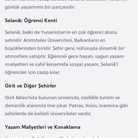
günlük yaşamının bir parçasıdır.
r
i
Selanik: Öğrenci Kenti
y
e
Selanik, belki de Yunanistan’ın en çok öğrenci dostu
t
şehridir. Aristoteles Üniversitesi, Balkanların en
i
büyüklerinden biridir. Şehir genç nüfusuyla dinamik bir
atmosfere sahiptir. Eğlenceli gece hayatı, uygun yaşam
maliyetleri ve sahil kenarında sosyal yaşam, Selanik’i
C
öğrenciler için cazip kılar.
e
z
Girit ve Diğer Şehirler
a
y
Girit Adası’nda bulunan üniversite, özellikle turizm ve
i
denizcilik alanında öne çıkar. Patras, Volos, Ioannina gibi
r
şehirlerde de kaliteli üniversiteler vardır.
Yaşam Maliyetleri ve Konaklama
C