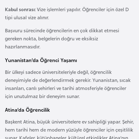
F
Kabul sonrası:
Vize işlemleri yapılır. Öğrenciler için özel D
a
tipi ulusal vize alınır.
s
o
Başvuru sürecinde öğrencilerin en çok dikkat etmesi
gereken nokta, belgelerin doğru ve eksiksiz
hazırlanmasıdır.
Ç
a
Yunanistan’da Öğrenci Yaşamı
d
Bir ülkeyi sadece üniversiteleriyle değil, öğrencilik
deneyimiyle de değerlendirmek gerekir. Yunanistan, sıcak
Ç
insanları, canlı şehirleri ve tarihi atmosferiyle öğrenciler
e
için unutulmaz bir deneyim sunar.
k
C
Atina’da Öğrencilik
u
Başkent Atina, büyük üniversitelere ev sahipliği yapar. Şehir,
m
hem tarihi hem de modern yüzüyle öğrenciler için çeşitlilik
h
sunar. Kafeler, kütüphaneler, kültürel etkinlikler Atina’nın
u