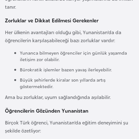
o
tanır.
Zorluklar ve Dikkat Edilmesi Gerekenler
B
u
Her ülkenin avantajları olduğu gibi, Yunanistan’da da
l
öğrencilerin karşılaşabileceği bazı zorluklar vardır:
g
Yunanca bilmeyen öğrenciler için günlük yaşamda
a
iletişim zor olabilir.
r
Bürokratik işlemler bazen yavaş ilerleyebilir.
i
s
Büyük şehirlerde kiralar son yıllarda artış
göstermektedir.
t
a
Ama bu zorluklar, uyum sağlandığında aşılabilir.
n
Öğrencilerin Gözünden Yunanistan
E
Birçok Türk öğrenci, Yunanistan’da eğitim deneyimini şu
r
şekilde özetliyor:
m