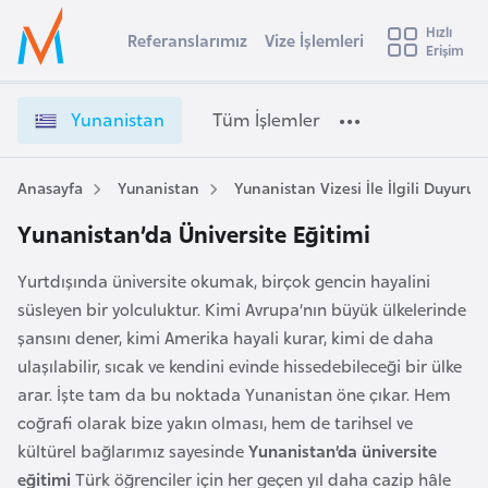
u
Hızlı
s
Referanslarımız
Vize İşlemleri
Başvuru yapmak istediğiniz ülkeyi seçin
Erişim
İ
Üye
t
Ülke Seçimi
Girişi
r
l
Yunanistan
Tüm İşlemler
a
l
e
y
Anasayfa
Yunanistan
Yunanistan Vizesi İle İlgili Duyurula
t
a
Yunanistan’da Üniversite Eğitimi
i
A
Yurtdışında üniversite okumak, birçok gencin hayalini
ş
v
süsleyen bir yolculuktur. Kimi Avrupa’nın büyük ülkelerinde
u
i
şansını dener, kimi Amerika hayali kurar, kimi de daha
s
ulaşılabilir, sıcak ve kendini evinde hissedebileceği bir ülke
m
t
arar. İşte tam da bu noktada Yunanistan öne çıkar. Hem
u
coğrafi olarak bize yakın olması, hem de tarihsel ve
r
kültürel bağlarımız sayesinde
Yunanistan’da üniversite
y
eğitimi
Türk öğrenciler için her geçen yıl daha cazip hâle