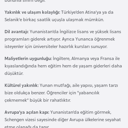
e
y
Yakınlık ve ulaşım kolaylığı:
Türkiye’den Atina’ya ya da
n
Selanik’e birkaç saatlik uçuşla ulaşmak mümkün.
Dil avantajı:
Yunanistan’da İngilizce lisans ve yüksek lisans
B
programları giderek artıyor. Ayrıca Yunanca öğrenmek
a
isteyenler için üniversiteler hazırlık kursları sunuyor.
n
Maliyetlerin uygunluğu:
İngiltere, Almanya veya Fransa ile
g
kıyaslandığında hem eğitim hem de yaşam giderleri daha
l
düşüktür.
a
d
Kültürel yakınlık:
Yunan mutfağı, aile yapısı, yaşam tarzı
e
bize oldukça benzer. Öğrenciler için “yabancılık
ş
çekmemek” büyük bir rahatlıktır.
Avrupa’ya açılan kapı:
Yunanistan’da eğitim görmek,
B
Schengen vizesi sayesinde diğer Avrupa ülkelerine seyahat
e
etme olanağı da tanır.
l