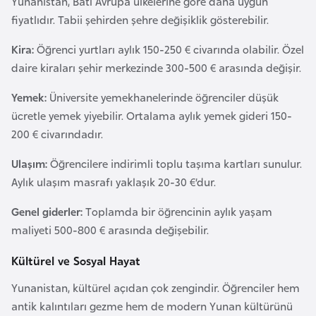
Yunanistan, Batı Avrupa ülkelerine göre daha uygun
i
fiyatlıdır. Tabii şehirden şehre değişiklik gösterebilir.
b
u
Kira:
Öğrenci yurtları aylık 150-250 € civarında olabilir. Özel
t
daire kiraları şehir merkezinde 300-500 € arasında değişir.
i
Yemek:
Üniversite yemekhanelerinde öğrenciler düşük
ücretle yemek yiyebilir. Ortalama aylık yemek gideri 150-
Ç
200 € civarındadır.
i
n
Ulaşım:
Öğrencilere indirimli toplu taşıma kartları sunulur.
Aylık ulaşım masrafı yaklaşık 20-30 €’dur.
D
Genel giderler:
Toplamda bir öğrencinin aylık yaşam
a
maliyeti 500-800 € arasında değişebilir.
n
i
Kültürel ve Sosyal Hayat
m
Yunanistan, kültürel açıdan çok zengindir. Öğrenciler hem
a
antik kalıntıları gezme hem de modern Yunan kültürünü
r