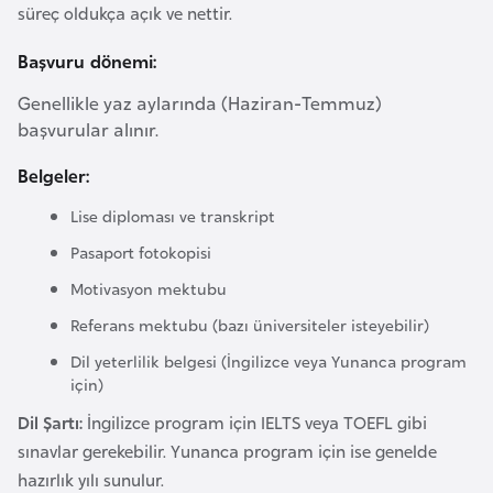
süreç oldukça açık ve nettir.
l
g
Başvuru dönemi:
a
r
Genellikle yaz aylarında (Haziran-Temmuz)
başvurular alınır.
i
s
Belgeler:
t
a
Lise diploması ve transkript
n
Pasaport fotokopisi
Motivasyon mektubu
B
Referans mektubu (bazı üniversiteler isteyebilir)
u
Dil yeterlilik belgesi (İngilizce veya Yunanca program
r
için)
k
Dil Şartı:
İngilizce program için IELTS veya TOEFL gibi
i
sınavlar gerekebilir. Yunanca program için ise genelde
n
hazırlık yılı sunulur.
a