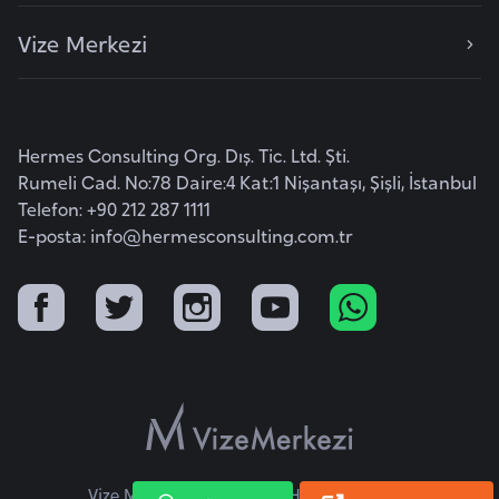
a
h
Vize Merkezi
i
l
i
Hermes Consulting Org. Dış. Tic. Ltd. Şti.
Rumeli Cad. No:78 Daire:4 Kat:1 Nişantaşı, Şişli, İstanbul
F
Telefon: +90 212 287 1111
i
E-posta:
info@hermesconsulting.com.tr
n
l
a
n
d
i
y
a
Vize Merkezi © 2026 Tüm Hakları Saklıdır.