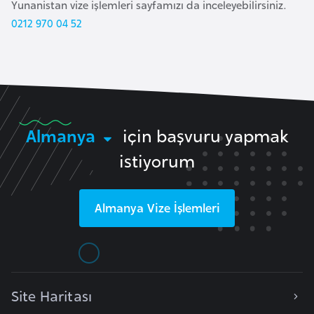
E
Yunanistan vize işlemleri sayfamızı da inceleyebilirsiniz.
t
0212 970 04 52
i
y
o
p
y
a
Almanya
için başvuru yapmak
istiyorum
F
i
Almanya
Vize İşlemleri
l
d
i
ş
i
Site Haritası
S