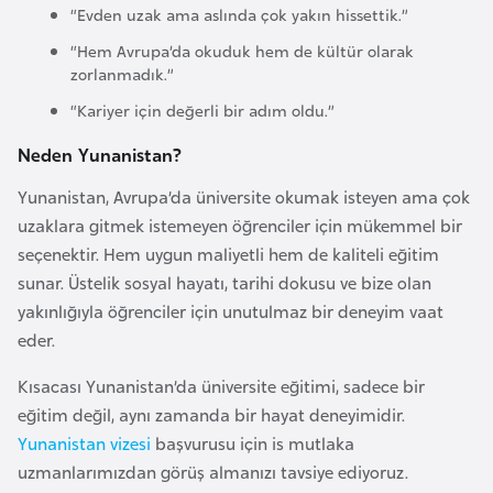
“Evden uzak ama aslında çok yakın hissettik.”
e
“Hem Avrupa’da okuduk hem de kültür olarak
n
zorlanmadık.”
i
s
“Kariyer için değerli bir adım oldu.”
t
Neden Yunanistan?
a
n
Yunanistan, Avrupa’da üniversite okumak isteyen ama çok
uzaklara gitmek istemeyen öğrenciler için mükemmel bir
seçenektir. Hem uygun maliyetli hem de kaliteli eğitim
E
sunar. Üstelik sosyal hayatı, tarihi dokusu ve bize olan
s
yakınlığıyla öğrenciler için unutulmaz bir deneyim vaat
t
eder.
o
n
Kısacası Yunanistan’da üniversite eğitimi, sadece bir
y
eğitim değil, aynı zamanda bir hayat deneyimidir.
a
Yunanistan vizesi
başvurusu için is mutlaka
uzmanlarımızdan görüş almanızı tavsiye ediyoruz.