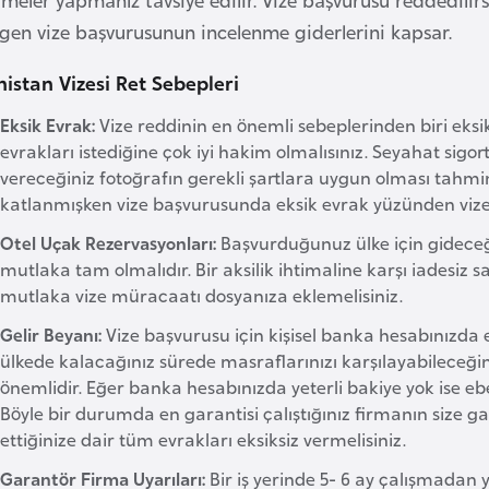
gen vize başvurusunun incelenme giderlerini kapsar.
istan Vizesi Ret Sebepleri
Eksik Evrak:
Vize reddinin en önemli sebeplerinden biri eksik
evrakları istediğine çok iyi hakim olmalısınız. Seyahat sigor
vereceğiniz fotoğrafın gerekli şartlara uygun olması tahmi
katlanmışken vize başvurusunda eksik evrak yüzünden viz
Otel Uçak Rezervasyonları:
Başvurduğunuz ülke için gideceği
mutlaka tam olmalıdır. Bir aksilik ihtimaline karşı iadesiz
mutlaka vize müracaatı dosyanıza eklemelisiniz.
Gelir Beyanı:
Vize başvurusu için kişisel banka hesabınızda en
ülkede kalacağınız sürede masraflarınızı karşılayabileceğin
önemlidir. Eğer banka hesabınızda yeterli bakiye yok ise ebe
Böyle bir durumda en garantisi çalıştığınız firmanın size 
ettiğinize dair tüm evrakları eksiksiz vermelisiniz.
Garantör Firma Uyarıları:
Bir iş yerinde 5- 6 ay çalışmadan y