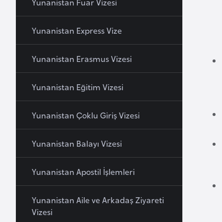
Yunanistan Fuar Vizesi
B
e
Yunanistan Express Vize
l
a
Yunanistan Erasmus Vizesi
r
u
Yunanistan Eğitim Vizesi
s
Yunanistan Çoklu Giriş Vizesi
B
e
Yunanistan Balayı Vizesi
l
ç
Yunanistan Apostil İşlemleri
i
k
Yunanistan Aile ve Arkadaş Ziyareti
a
Vizesi