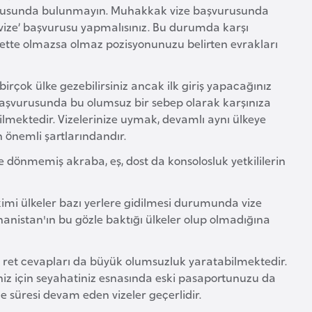
urusunda bulunmayın. Muhakkak vize başvurusunda
i vize’ başvurusu yapmalısınız. Bu durumda karşı
ette olmazsa olmaz pozisyonunuzu belirten evrakları
irçok ülke gezebilirsiniz ancak ilk giriş yapacağınız
e başvurusunda bu olumsuz bir sebep olarak karşınıza
 verilmektedir. Vizelerinize uymak, devamlı aynı ülkeye
önemli şartlarındandır.
dönmemiş akraba, eş, dost da konsolosluk yetkililerin
 kimi ülkeler bazı yerlere gidilmesi durumunda vize
anistan'ın bu gözle baktığı ülkeler olup olmadığına
 ret cevapları da büyük olumsuzluk yaratabilmektedir.
riniz için seyahatiniz esnasında eski pasaportunuzu da
e süresi devam eden vizeler geçerlidir.