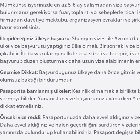
Mümkünse işyerinizde en az 5-6 ay çalışmadan vize başv
bulunmanız gerekiyorsa fuar, toplantı vb. sebeplerle ‘ticar
firmadan davetiye mektubu, organizasyon evrakları ve şirk
hazır etmelisiniz.
İlk gideceğiniz ülkeye başvuru:
Shengen vizesi ile Avrupa’da b
ülke vize başvurusu yaptığınız ülke olmalı. Bir sonraki viz
çıkabilir. İlk başvurular genellikle kısa süreli ve tek girişli
başvurup düzen oluşturmak daha uzun vize alabilmenin en 
Geçmişe Dikkat:
Başvurduğunuz ülkeye daha önce gitmiş ve 
olumsuz baktığı bir durumdur.
Pasaportta bamlanmış ülkeler
: Kesinlik olmamakla birlikte
vermeyebilirler. Yunanistan vize başvurunuzu yaparken Yun
dikkat etmelisiniz.
Önceki vize reddi:
Pasaportunuzda daha evvel aldığınız vize
Daha evvel aldığınız ve halen geçerliliğini sürdüren vizele
yanınızda bulundurup kullanabilirsiniz. Pasaport değişse bil