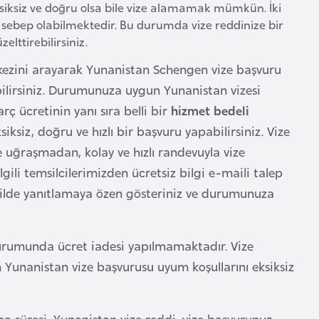
ksiksiz ve doğru olsa bile vize alamamak mümkün. İki
a sebep olabilmektedir. Bu durumda vize reddinize bir
elttirebilirsiniz.
ezini arayarak Yunanistan Schengen vize başvuru
debilirsiniz. Durumunuza uygun Yunanistan vizesi
rç ücretinin yanı sıra belli bir
hizmet bedeli
ksiz, doğru ve hızlı bir başvuru yapabilirsiniz. Vize
 uğraşmadan, kolay ve hızlı randevuyla vize
lgili temsilcilerimizden ücretsiz bilgi e-maili talep
ekilde yanıtlamaya özen gösteriniz ve durumunuza
durumunda ücret iadesi yapılmamaktadır. Vize
Yunanistan vize başvurusu uyum koşullarını eksiksiz
a süresi, Yunanistan vize reddi, vize başvurunuz