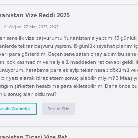
anistan Vize Reddi 2025
K. Kağan, 27 Mar 2025, 21:47
en sene ilk vize başvurumu Yunanistan'a yaptım, 10 günlük 
enlerde tekrar başvuru yaptım. 15 günlük seyahat planım i
ivarı para gösterdim. Geçen sene zaten onay aldım bu sene 
ını çok kasmadım ve haliyle 3. maddeden ret cevabı geldi. İ
ünüyorum. hesabıma para ekleyip tekar hesap dökümü ve ça
 bir yazı alarak itiraz etsem sonuç alabilir miyim? 3 Maaş yı
ştığım şirketten hesabıma para ekletebilirim. Daha önce bu 
mlu sonuç alan oldu mu?
Yorum Ekle
evabı Görüntüle
anistan Ticari Vize Ret