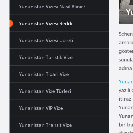
u
Yunanistan Vizesi Nasıl Alınır?
Y
r
y
Yunanistan Vizesi Reddi
a
Scheng
Yunanistan Vizesi Ücreti
amacın
A
göster
z
Yunanistan Turistik Vize
sunul
e
adına
r
Yunanistan Ticari Vize
b
Yunan
a
yazılı
Yunanistan Vize Türleri
y
itiraz
c
Yunan
a
Yunanistan VIP Vize
n
Yunan
bir b
Yunanistan Transit Vize
B
düzelt