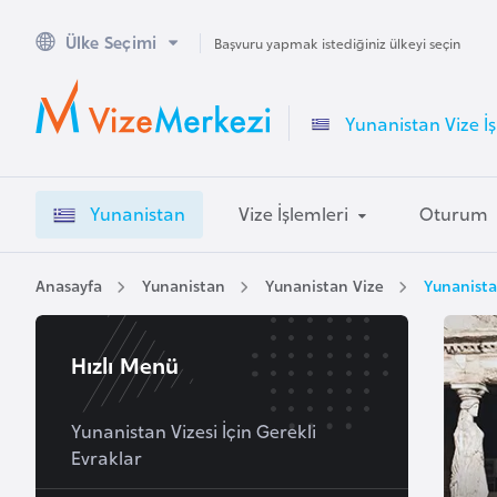
Ülke Seçimi
A
Başvuru yapmak istediğiniz ülkeyi seçin
v
u
Yunanistan Vize İş
s
t
r
Yunanistan
Vize İşlemleri
Oturum
a
l
y
Anasayfa
Yunanistan
Yunanistan Vize
Yunanista
a
Hızlı Menü
A
v
u
Yunanistan Vizesi İçin Gerekli
Evraklar
s
t