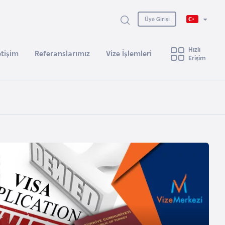
Üye Girişi
Hızlı
etişim
Referanslarımız
Vize İşlemleri
Erişim