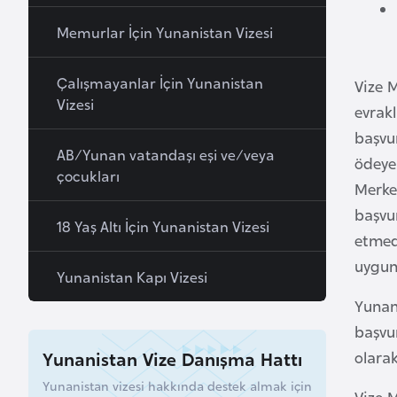
B
Memurlar İçin Yunanistan Vizesi
e
n
Çalışmayanlar İçin Yunanistan
i
Vize 
Vizesi
n
evrakl
başvur
AB/Yunan vatandaşı eşi ve/veya
B
ödeyer
çocukları
o
Merke
s
başvur
18 Yaş Altı İçin Yunanistan Vizesi
n
etmed
a
uygun 
H
Yunanistan Kapı Vizesi
e
Yunan
r
başvu
s
Yunanistan Vize Danışma Hattı
olara
e
Yunanistan vizesi hakkında destek almak için
k
Vize M