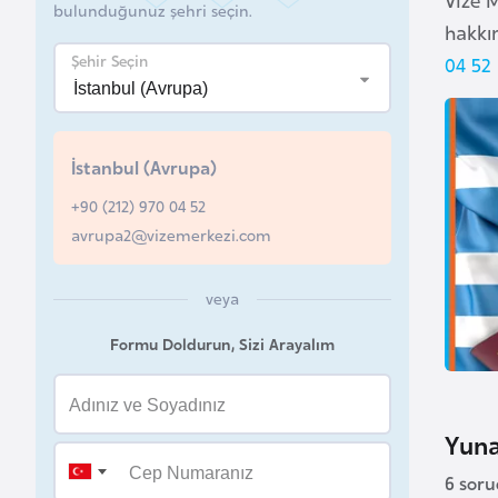
bulunduğunuz şehri seçin.
hakkın
B
Şehir Seçin
04 52
u
l
g
İstanbul (Avrupa)
a
r
+90 (212) 970 04 52
i
avrupa2@vizemerkezi.com
s
t
veya
a
n
Formu Doldurun, Sizi Arayalım
B
u
Yuna
r
6 sor
k