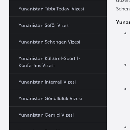
a
Schen
Yunanistan Tıbbı Tedavi Vizesi
h
Yunan
r
Yunanistan Şoför Vizesi
e
y
Yunanistan Schengen Vizesi
n
Yunanistan Kültürel-Sportif-
B
Konferans Vizesi
a
n
Yunanistan Interrail Vizesi
g
l
Yunanistan Gönüllülük Vizesi
a
d
Yunanistan Gemici Vizesi
e
ş