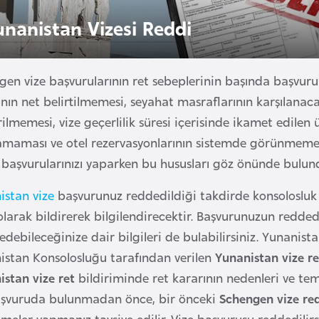
unanistan Vizesi Reddi
en vize başvurularının ret sebeplerinin başında başvuru 
ın net belirtilmemesi, seyahat masraflarının karşılanaca
ilmemesi, vize geçerlilik süresi içerisinde ikamet edilen 
amaması ve otel rezervasyonlarının sistemde görünmemes
 başvurularınızı yaparken bu hususları göz önünde bulu
istan vize
başvurunuz reddedildiği takdirde konsolosluk 
 olarak bildirerek bilgilendirecektir. Başvurunuzun redded
 edebileceğinize dair bilgileri de bulabilirsiniz. Yunanista
istan Konsolosluğu tarafından verilen
Yunanistan vize r
istan vize ret
bildiriminde ret kararının nedenleri ve temy
aşvuruda bulunmadan önce, bir önceki
Schengen vize re
meler yapmanız tavsiye edilir. Vize başvurusu reddedilir