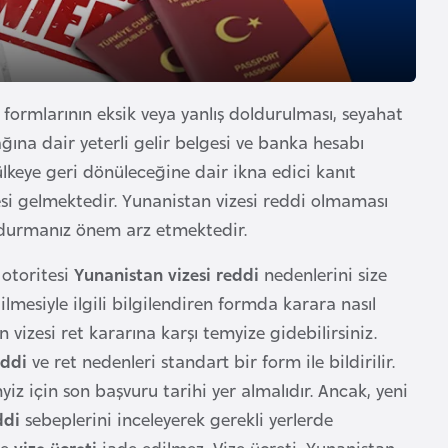
formlarının eksik veya yanlış doldurulması, seyahat
ğına dair yeterli gelir belgesi ve banka hesabı
ülkeye geri dönüleceğine dair ikna edici kanıt
i gelmektedir. Yunanistan vizesi reddi olmaması
ndurmanız önem arz etmektedir.
otoritesi
Yunanistan vizesi reddi
nedenlerini size
ilmesiyle ilgili bilgilendiren formda karara nasıl
n vizesi ret kararına karşı temyize gidebilirsiniz.
eddi
ve ret nedenleri standart bir form ile bildirilir.
iz için son başvuru tarihi yer almalıdır. Ancak, yeni
ddi
sebeplerini inceleyerek gerekli yerlerde
se
vize ücreti
iade edilmez. Vize ücreti, Yunanistan