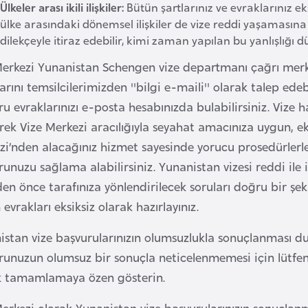
Ülkeler arası ikili ilişkiler:
Bütün şartlarınız ve evraklarınız e
ülke arasındaki dönemsel ilişkiler de vize reddi yaşamasın
dilekçeyle itiraz edebilir, kimi zaman yapılan bu yanlışlığı düz
Merkezi Yunanistan Schengen vize departmanı çağrı merk
arını temsilcilerimizden ''bilgi e-maili'' olarak talep e
u evraklarınızı e-posta hesabınızda bulabilirsiniz. Vize ha
ek Vize Merkezi aracılığıyla seyahat amacınıza uygun, eksi
zi’nden alacağınız hizmet sayesinde yorucu prosedürlerle
unuzu sağlama alabilirsiniz. Yunanistan vizesi reddi ile i
en önce tarafınıza yönlendirilecek soruları doğru bir ş
evrakları eksiksiz olarak hazırlayınız.
istan vize başvurularınızın olumsuzlukla sonuçlanması 
runuzun olumsuz bir sonuçla neticelenmemesi için lütfen 
k tamamlamaya özen gösterin.
erkezi olarak Yunanistan vize başvurularınızın sonuçlanm