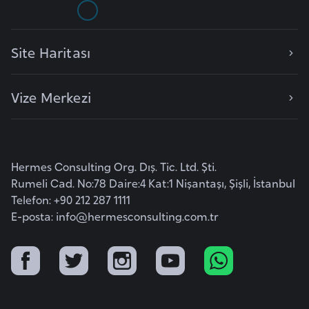
r
i
Site Haritası
y
e
t
Vize Merkezi
i
C
e
Hermes Consulting Org. Dış. Tic. Ltd. Şti.
z
Rumeli Cad. No:78 Daire:4 Kat:1 Nişantaşı, Şişli, İstanbul
Telefon: +90 212 287 1111
a
E-posta:
info@hermesconsulting.com.tr
y
i
r
C