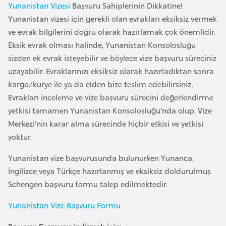
a
e
Yunanistan Vizesi
Başvuru Sahiplerinin Dikkatine!
m
Yunanistan vizesi için gerekli olan evrakları eksiksiz vermek
l
ve evrak bilgilerini doğru olarak hazırlamak çok önemlidir.
A
e
Eksik evrak olması halinde, Yunanistan Konsolosluğu
z
r
sizden ek evrak isteyebilir ve böylece vize başvuru süreciniz
e
i
uzayabilir. Evraklarınızı eksiksiz olarak hazırladıktan sonra
r
kargo/kurye ile ya da elden bize teslim edebilirsiniz.
b
Evrakları inceleme ve vize başvuru sürecini değerlendirme
a
yetkisi tamamen Yunanistan Konsolosluğu’nda olup, Vize
y
Merkezi’nin karar alma sürecinde hiçbir etkisi ve yetkisi
c
yoktur.
a
n
Yunanistan vize başvurusunda bulunurken Yunanca,
İngilizce veya Türkçe hazırlanmış ve eksiksiz doldurulmuş
B
Schengen başvuru formu talep edilmektedir.
a
Yunanistan Vize Başvuru Formu
h
r