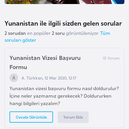
i
n
Yunanistan ile ilgili sizden gelen sorular
B
2 sorudan
en popüler
2 soru
görüntüleniyor.
Tüm
o
soruları göster
s
n
a
Yunanistan Vizesi Başvuru
H
Formu
e
A. Türkkan, 12 Mar 2020, 12:17
r
s
Yunanistan vizesi başvuru formu nasıl doldurulur?
e
İçine neler yazmamız gerekecek? Doldururken
k
hangi bilgileri yazalım?
Yorum Ekle
Cevabı Görüntüle
B
u