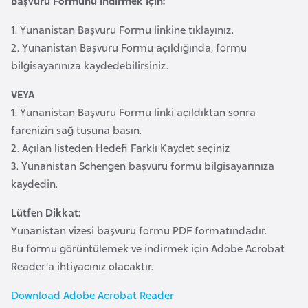
Başvuru Formunu indirmek için:
e
y
1. Yunanistan Başvuru Formu linkine tıklayınız.
n
2. Yunanistan Başvuru Formu açıldığında, formu
bilgisayarınıza kaydedebilirsiniz.
B
VEYA
a
1. Yunanistan Başvuru Formu linki açıldıktan sonra
n
farenizin sağ tuşuna basın.
g
2. Açılan listeden Hedefi Farklı Kaydet seçiniz
l
3. Yunanistan Schengen başvuru formu bilgisayarınıza
a
kaydedin.
d
e
Lütfen Dikkat:
ş
Yunanistan vizesi başvuru formu PDF formatındadır.
Bu formu görüntülemek ve indirmek için Adobe Acrobat
Reader’a ihtiyacınız olacaktır.
B
e
Download Adobe Acrobat Reader
l