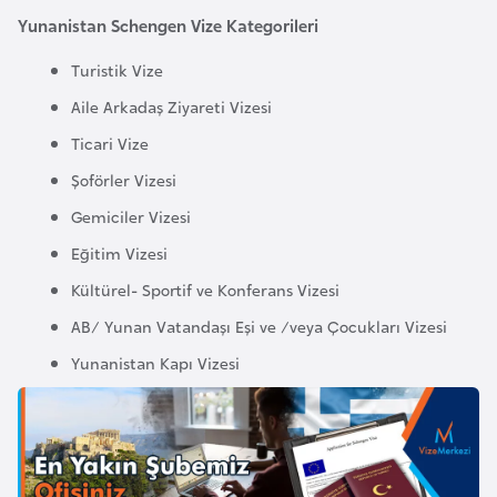
Yunanistan Schengen Vize Kategorileri
a
r
Turistik Vize
u
Aile Arkadaş Ziyareti Vizesi
s
Ticari Vize
B
Şoförler Vizesi
e
Gemiciler Vizesi
l
Eğitim Vizesi
ç
Kültürel- Sportif ve Konferans Vizesi
i
k
AB/ Yunan Vatandaşı Eşi ve /veya Çocukları Vizesi
a
Yunanistan Kapı Vizesi
B
e
n