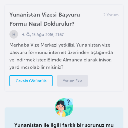
l
g
Yunanistan Vizesi Başvuru
a
Formu Nasıl Doldurulur?
r
i
H. Ö., 15 Ağu 2016, 21:57
s
Merhaba Vize Merkezi yetkilisi, Yunanistan vize
t
başvuru formunu internet üzerinden açtığımda
a
ve indirmek istediğimde Almanca olarak iniyor,
n
yardımcı olabilir misiniz?
B
Yorum Ekle
Cevabı Görüntüle
u
r
k
i
n
Yunanistan ile ilgili farklı bir sorunuz mu
a