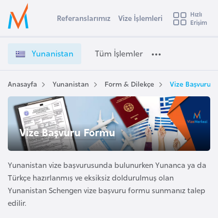
u
Hızlı
s
Referanslarımız
Vize İşlemleri
Başvuru yapmak istediğiniz ülkeyi seçin
Erişim
Y
İ
Üye
t
Ülke Seçimi
u
Girişi
r
n
l
Yunanistan
Tüm İşlemler
a
a
l
e
n
y
i
Anasayfa
Yunanistan
Form & Dilekçe
Vize Başvuru 
t
a
s
t
i
a
A
n
ş
Vize Başvuru Formu
v
V
u
i
i
s
z
Yunanistan vize başvurusunda bulunurken Yunanca ya da
m
t
e
Türkçe hazırlanmış ve eksiksiz doldurulmuş olan
u
İ
Yunanistan Schengen vize başvuru formu sunmanız talep
r
ş
edilir.
y
l