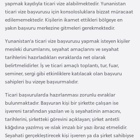
a
e
yapmak kaydıyla ticari vize alabilmektedir. Yunanistan
m
ticari vize başvurusu için konsolosluklara bizzat müracaat
l
edilememektedir. Kişilerin ikamet ettikleri bölgeye en
A
e
yakın başvuru merkezine gitmeleri gerekmektedir.
z
r
e
i
Yunanistan’a ticari vize başvurusu yapmak isteyen kişiler
r
mesleki durumlarını, seyahat amaçlarını ve seyahat
b
tarihlerini hazırladıkları evraklarda net olarak
a
belirtmelidirler. İş ve ticari amaçlı toplantı, tur, fuar,
y
seminer, sergi gibi etkinliklere katılacak olan başvuru
c
sahipleri bu vizeye başvurmalıdır.
a
n
Ticari başvurularda hazırlanması zorunlu evraklar
bulunmaktadır. Başvuran kişi bir şirkette çalışan ise
işvereni tarafından yazılan ve iş seyahatinin amacını,
B
tarihlerini, şirketteki görevini açıklayan; şirket antetli
a
kâğıdına yazılmış ve ıslak imzalı bir yazı ibraz etmelidir.
h
Seyahati gerçekleştirecek kişi işveren ya da şirket sahibiyse
r