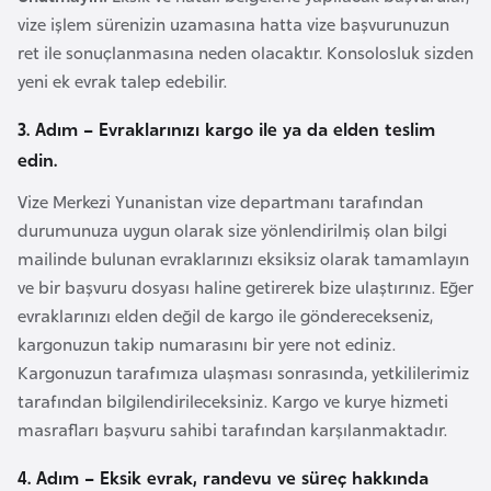
G
vize işlem sürenizin uzamasına hatta vize başvurunuzun
ü
ret ile sonuçlanmasına neden olacaktır. Konsolosluk sizden
n
yeni ek evrak talep edebilir.
e
3. Adım – Evraklarınızı kargo ile ya da elden teslim
y
edin.
K
o
Vize Merkezi Yunanistan vize departmanı tarafından
r
durumunuza uygun olarak size yönlendirilmiş olan bilgi
e
mailinde bulunan evraklarınızı eksiksiz olarak tamamlayın
ve bir başvuru dosyası haline getirerek bize ulaştırınız. Eğer
G
evraklarınızı elden değil de kargo ile gönderecekseniz,
ü
kargonuzun takip numarasını bir yere not ediniz.
n
Kargonuzun tarafımıza ulaşması sonrasında, yetkililerimiz
e
tarafından bilgilendirileceksiniz. Kargo ve kurye hizmeti
y
masrafları başvuru sahibi tarafından karşılanmaktadır.
S
4. Adım – Eksik evrak, randevu ve süreç hakkında
u