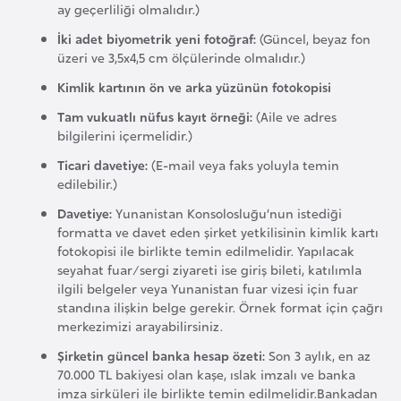
i
ay geçerliliği olmalıdır.)
n
İki adet biyometrik yeni fotoğraf:
(Güncel, beyaz fon
üzeri ve 3,5x4,5 cm ölçülerinde olmalıdır.)
B
Kimlik kartının ön ve arka yüzünün fotokopisi
o
Tam vukuatlı nüfus kayıt örneği:
(Aile ve adres
s
bilgilerini içermelidir.)
n
Ticari davetiye:
(E-mail veya faks yoluyla temin
a
edilebilir.)
H
Davetiye:
Yunanistan Konsolosluğu’nun istediği
e
formatta ve davet eden şirket yetkilisinin kimlik kartı
r
fotokopisi ile birlikte temin edilmelidir. Yapılacak
s
seyahat fuar/sergi ziyareti ise giriş bileti, katılımla
ilgili belgeler veya Yunanistan fuar vizesi için fuar
e
standına ilişkin belge gerekir. Örnek format için çağrı
k
merkezimizi arayabilirsiniz.
Şirketin güncel banka hesap özeti:
Son 3 aylık, en az
B
70.000 TL bakiyesi olan kaşe, ıslak imzalı ve banka
u
imza sirküleri ile birlikte temin edilmelidir.Bankadan