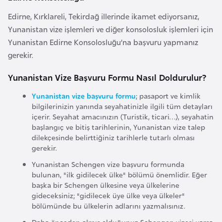
e
Edirne, Kırklareli, Tekirdağ illerinde ikamet ediyorsanız,
n
Yunanistan vize işlemleri ve diğer konsolosluk işlemleri için
i
Yunanistan Edirne Konsolosluğu’na başvuru yapmanız
s
gerekir.
t
a
Yunanistan Vize Başvuru Formu Nasıl Doldurulur?
n
Yunanistan vize başvuru formu
; pasaport ve kimlik
bilgilerinizin yanında seyahatinizle ilgili tüm detayları
içerir. Seyahat amacınızın (Turistik, ticari…), seyahatin
E
başlangıç ve bitiş tarihlerinin, Yunanistan vize talep
s
dilekçesinde belirttiğiniz tarihlerle tutarlı olması
t
gerekir.
o
Yunanistan Schengen vize başvuru formunda
n
bulunan, "ilk gidilecek ülke" bölümü önemlidir. Eğer
y
başka bir Schengen ülkesine veya ülkelerine
a
gideceksiniz; "gidilecek üye ülke veya ülkeler"
bölümünde bu ülkelerin adlarını yazmalısınız.
Daha önceden almış olduğunuz Schengen vizesi varsa