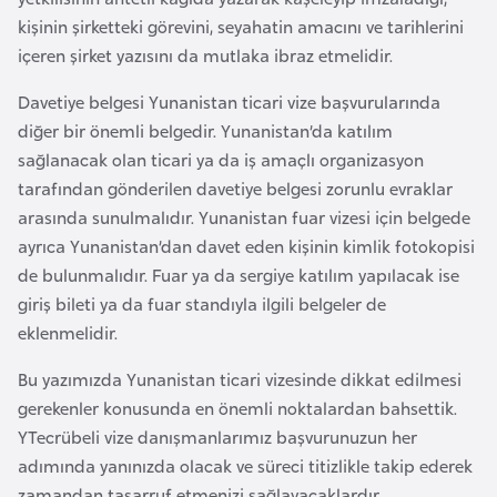
kişinin şirketteki görevini, seyahatin amacını ve tarihlerini
p
içeren şirket yazısını da mutlaka ibraz etmelidir.
a
n
Davetiye belgesi Yunanistan ticari vize başvurularında
y
diğer bir önemli belgedir. Yunanistan’da katılım
a
sağlanacak olan ticari ya da iş amaçlı organizasyon
tarafından gönderilen davetiye belgesi zorunlu evraklar
İ
arasında sunulmalıdır. Yunanistan fuar vizesi için belgede
s
ayrıca Yunanistan’dan davet eden kişinin kimlik fotokopisi
r
de bulunmalıdır. Fuar ya da sergiye katılım yapılacak ise
a
giriş bileti ya da fuar standıyla ilgili belgeler de
i
eklenmelidir.
l
Bu yazımızda Yunanistan ticari vizesinde dikkat edilmesi
gerekenler konusunda en önemli noktalardan bahsettik.
İ
YTecrübeli vize danışmanlarımız başvurunuzun her
s
adımında yanınızda olacak ve süreci titizlikle takip ederek
v
zamandan tasarruf etmenizi sağlayacaklardır.