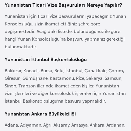
k
Yunanistan Ticari Vize Başvuruları Nereye Yapılır?
a
Yunanistan için ticari vize başvurularını yapacağınız Yunan
Konsolosluğu, sizin ikamet ettiğiniz şehre göre
D
değişmektedir. Aşağıdaki listede, bulunduğunuz ile göre
e
hangi Yunan Konsolosluğu’na başvuru yapmanız gerektiği
m
bulunmaktadır.
o
k
Yunanistan İstanbul Başkonsolosluğu
r
Balıkesir, Kocaeli, Bursa, Bolu, İstanbul, Çanakkale, Çorum,
a
Giresun, Gümüşhane, Kastamonu, Rize, Sakarya, Samsun,
t
Sinop, Trabzon illerinde ikamet eden kişiler, Yunanistan
i
vize işlemleri ve diğer konsolosluk işlemleri için Yunanistan
k
İstanbul Başkonsolosluğu’na başvuru yapmalıdır.
K
o
Yunanistan Ankara Büyükelçiliği
n
Adana, Adıyaman, Ağrı, Aksaray, Amasya, Ankara, Ardahan,
g