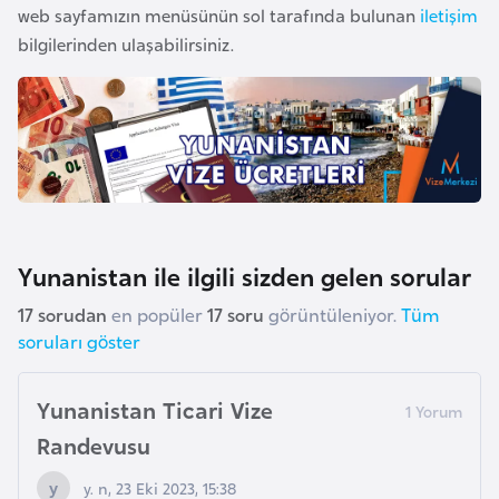
web sayfamızın menüsünün sol tarafında bulunan
iletişim
bilgilerinden ulaşabilirsiniz.
İ
z
l
a
n
d
a
Yunanistan ile ilgili sizden gelen sorular
K
17 sorudan
en popüler
17 soru
görüntüleniyor.
Tüm
a
soruları göster
m
b
Yunanistan Ticari Vize
o
ç
Randevusu
y
y. n, 23 Eki 2023, 15:38
a