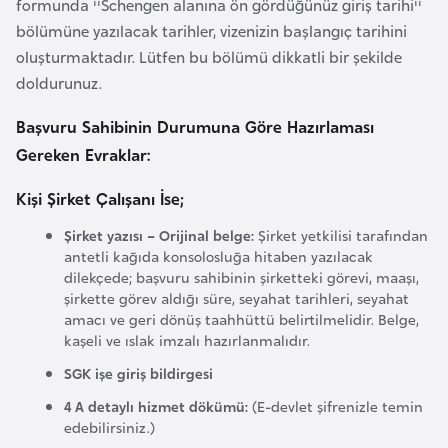
formunda ''Schengen alanına ön gördüğünüz giriş tarihi''
F
bölümüne yazılacak tarihler, vizenizin başlangıç tarihini
a
oluşturmaktadır. Lütfen bu bölümü dikkatli bir şekilde
s
doldurunuz.
o
Başvuru Sahibinin Durumuna Göre Hazırlaması
Ç
Gereken Evraklar:
a
Kişi Şirket Çalışanı İse;
d
Şirket yazısı – Orijinal belge:
Şirket yetkilisi tarafından
antetli kağıda konsolosluğa hitaben yazılacak
Ç
dilekçede; başvuru sahibinin şirketteki görevi, maaşı,
e
şirkette görev aldığı süre, seyahat tarihleri, seyahat
k
amacı ve geri dönüş taahhüttü belirtilmelidir. Belge,
C
kaşeli ve ıslak imzalı hazırlanmalıdır.
u
SGK işe giriş bildirgesi
m
4 A detaylı hizmet dökümü:
(E-devlet şifrenizle temin
h
edebilirsiniz.)
u