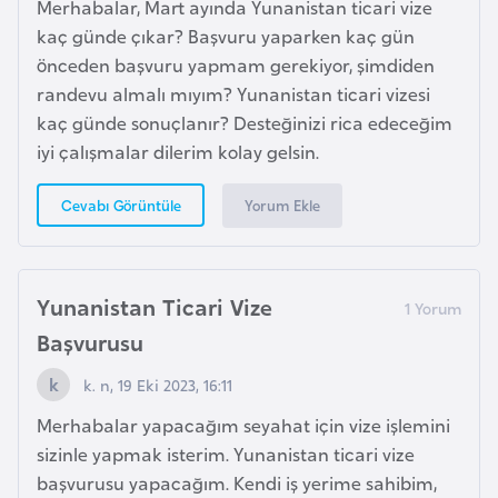
Merhabalar, Mart ayında Yunanistan ticari vize
K
kaç günde çıkar? Başvuru yaparken kaç gün
a
önceden başvuru yapmam gerekiyor, şimdiden
r
randevu almalı mıyım? Yunanistan ticari vizesi
a
kaç günde sonuçlanır? Desteğinizi rica edeceğim
d
iyi çalışmalar dilerim kolay gelsin.
a
ğ
Yorum Ekle
Cevabı Görüntüle
K
e
Yunanistan Ticari Vize
n
Başvurusu
y
a
k. n, 19 Eki 2023, 16:11
Merhabalar yapacağım seyahat için vize işlemini
K
sizinle yapmak isterim. Yunanistan ticari vize
o
başvurusu yapacağım. Kendi iş yerime sahibim,
n