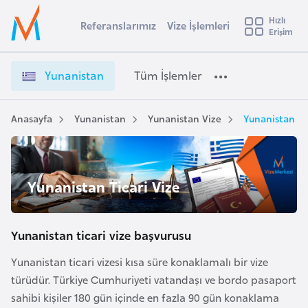
u
Hızlı
s
Referanslarımız
Vize İşlemleri
Başvuru yapmak istediğiniz ülkeyi seçin
Erişim
Y
İ
Üye
t
Ülke Seçimi
u
Girişi
r
n
l
Yunanistan
Tüm İşlemler
a
a
l
e
n
y
i
Anasayfa
Yunanistan
Yunanistan Vize
Yunanistan Ti
t
a
s
t
i
a
A
n
ş
Yunanistan Ticari Vize
v
V
u
i
i
s
z
Yunanistan ticari vize başvurusu
m
t
e
u
Yunanistan ticari vizesi kısa süre konaklamalı bir vize
İ
r
türüdür. Türkiye Cumhuriyeti vatandaşı ve bordo pasaport
ş
y
l
sahibi kişiler 180 gün içinde en fazla 90 gün konaklama