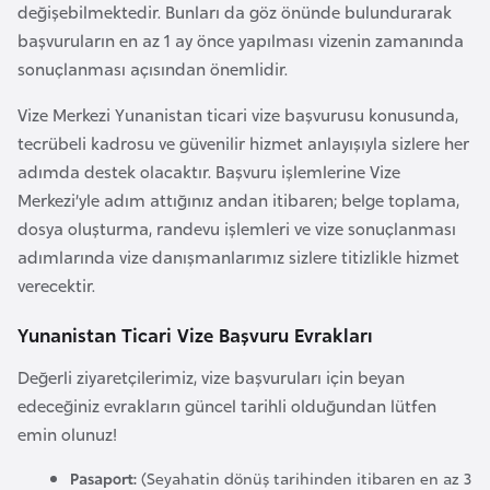
değişebilmektedir. Bunları da göz önünde bulundurarak
a
başvuruların en az 1 ay önce yapılması vizenin zamanında
r
sonuçlanması açısından önemlidir.
u
s
Vize Merkezi Yunanistan ticari vize başvurusu konusunda,
tecrübeli kadrosu ve güvenilir hizmet anlayışıyla sizlere her
adımda destek olacaktır. Başvuru işlemlerine Vize
B
Merkezi’yle adım attığınız andan itibaren; belge toplama,
e
dosya oluşturma, randevu işlemleri ve vize sonuçlanması
l
adımlarında vize danışmanlarımız sizlere titizlikle hizmet
ç
verecektir.
i
k
Yunanistan Ticari Vize Başvuru Evrakları
a
Değerli ziyaretçilerimiz, vize başvuruları için beyan
edeceğiniz evrakların güncel tarihli olduğundan lütfen
B
emin olunuz!
e
n
Pasaport:
(Seyahatin dönüş tarihinden itibaren en az 3