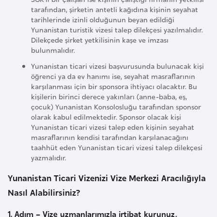
tarafından, şirketin antetli kağıdına kişinin seyahat
i
tarihlerinde izinli olduğunun beyan edildiği
y
Yunanistan turistik vizesi talep dilekçesi yazılmalıdır.
a
Dilekçede şirket yetkilisinin kaşe ve imzası
bulunmalıdır.
G
Yunanistan ticari vizesi başvurusunda bulunacak kişi
a
öğrenci ya da ev hanımı ise, seyahat masraflarının
karşılanması için bir sponsora ihtiyacı olacaktır. Bu
n
kişilerin birinci derece yakınları (anne-baba, eş,
a
çocuk) Yunanistan Konsolosluğu tarafından sponsor
olarak kabul edilmektedir. Sponsor olacak kişi
Yunanistan ticari vizesi talep eden kişinin seyahat
G
masraflarının kendisi tarafından karşılanacağını
i
taahhüt eden Yunanistan ticari vizesi talep dilekçesi
n
yazmalıdır.
e
Yunanistan Ticari Vizenizi Vize Merkezi Aracılığıyla
B
Nasıl Alabilirsiniz?
i
s
1. Adım – Vize uzmanlarımızla irtibat kurunuz.