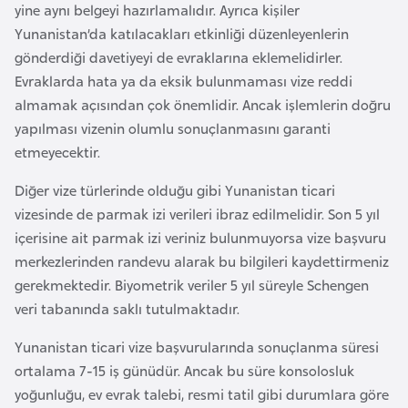
yine aynı belgeyi hazırlamalıdır. Ayrıca kişiler
e
Yunanistan’da katılacakları etkinliği düzenleyenlerin
y
gönderdiği davetiyeyi de evraklarına eklemelidirler.
n
Evraklarda hata ya da eksik bulunmaması vize reddi
almamak açısından çok önemlidir. Ancak işlemlerin doğru
B
yapılması vizenin olumlu sonuçlanmasını garanti
a
etmeyecektir.
n
g
Diğer vize türlerinde olduğu gibi Yunanistan ticari
l
vizesinde de parmak izi verileri ibraz edilmelidir. Son 5 yıl
a
içerisine ait parmak izi veriniz bulunmuyorsa vize başvuru
d
merkezlerinden randevu alarak bu bilgileri kaydettirmeniz
e
gerekmektedir. Biyometrik veriler 5 yıl süreyle Schengen
ş
veri tabanında saklı tutulmaktadır.
Yunanistan ticari vize başvurularında sonuçlanma süresi
B
ortalama 7-15 iş günüdür. Ancak bu süre konsolosluk
e
yoğunluğu, ev evrak talebi, resmi tatil gibi durumlara göre
l