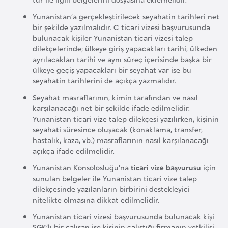
F
Yunanistan’a gerçekleştirilecek seyahatin tarihleri net
r
bir şekilde yazılmalıdır. C ticari vizesi başvurusunda
a
bulunacak kişiler Yunanistan ticari vizesi talep
n
dilekçelerinde; ülkeye giriş yapacakları tarihi, ülkeden
s
ayrılacakları tarihi ve aynı süreç içerisinde başka bir
ülkeye geçiş yapacakları bir seyahat var ise bu
a
seyahatin tarihlerini de açıkça yazmalıdır.
Seyahat masraflarının, kimin tarafından ve nasıl
G
karşılanacağı net bir şekilde ifade edilmelidir.
a
Yunanistan ticari vize talep dilekçesi yazılırken, kişinin
b
seyahati süresince oluşacak (konaklama, transfer,
hastalık, kaza, vb.) masraflarının nasıl karşılanacağı
o
açıkça ifade edilmelidir.
n
Yunanistan Konsolosluğu’na
ticari vize başvurusu
için
sunulan belgeler ile Yunanistan ticari vize talep
G
dilekçesinde yazılanların birbirini destekleyici
a
nitelikte olmasına dikkat edilmelidir.
m
Yunanistan ticari vizesi başvurusunda bulunacak kişi
b
SGK’lı bir çalışan ise kişinin çalıştığı firmanın yetkilisi