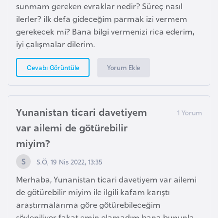
sunmam gereken evraklar nedir? Süreç nasıl
g
ilerler? ilk defa gideceğim parmak izi vermem
o
gerekecek mi? Bana bilgi vermenizi rica ederim,
iyi çalışmalar dilerim.
K
ü
Yorum Ekle
Cevabı Görüntüle
b
a
Yunanistan ticari davetiyem
K
var ailemi de götürebilir
u
miyim?
v
e
S.Ö, 19 Nis 2022, 13:35
y
Merhaba, Yunanistan ticari davetiyem var ailemi
t
de götürebilir miyim ile ilgili kafam karıştı
araştırmalarıma göre götürebileceğim
L
söyleniliyor fakat emin olamadım bana bununla