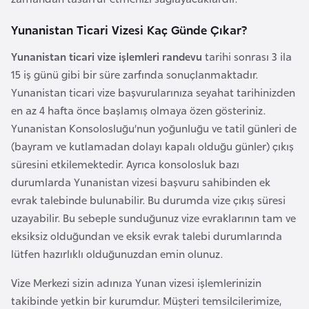
e
ç
Yunanistan Ticari Vizesi Kaç Günde Çıkar?
Yunanistan ticari vize işlemleri randevu
tarihi sonrası 3 ila
İ
15 iş günü gibi bir süre zarfında sonuçlanmaktadır.
s
Yunanistan ticari vize başvurularınıza seyahat tarihinizden
v
en az 4 hafta önce başlamış olmaya özen gösteriniz.
i
Yunanistan Konsolosluğu’nun yoğunluğu ve tatil günleri de
ç
(bayram ve kutlamadan dolayı kapalı olduğu günler) çıkış
r
süresini etkilemektedir. Ayrıca konsolosluk bazı
e
durumlarda Yunanistan vizesi başvuru sahibinden ek
evrak talebinde bulunabilir. Bu durumda vize çıkış süresi
İ
uzayabilir. Bu sebeple sunduğunuz vize evraklarının tam ve
t
eksiksiz olduğundan ve eksik evrak talebi durumlarında
a
lütfen hazırlıklı olduğunuzdan emin olunuz.
l
Vize Merkezi sizin adınıza Yunan vizesi işlemlerinizin
y
takibinde yetkin bir kurumdur. Müşteri temsilcilerimize,
a