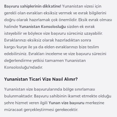
i
Başvuru sahiplerinin dikkatine!
Yunanistan vizesi için
b
gerekli olan evrakları eksiksiz vermek ve evrak bilgilerini
u
doğru olarak hazırlamak çok önemlidir. Eksik evrak olması
t
halinde
Yunanistan Konsolosluğu
sizden ek evrak
i
isteyebilir ve böylece vize başvuru süreciniz uzayabilir.
Evraklarınızı eksiksiz olarak hazırladıktan sonra
Ç
kargo/kurye ile ya da elden evraklarınızı bize teslim
i
edebilirsiniz. Evrakları inceleme ve vize başvuru sürecini
n
değerlendirme yetkisi tamamen Yunanistan
Konsolosluğu’ndadır.
D
Yunanistan Ticari Vize Nasıl Alınır?
a
n
Yunanistan vize başvurularında bölge sınırlaması
i
bulunmaktadır. Başvuru sahibinin ikamet etmekte olduğu
m
şehre hizmet veren ilgili
Yunan vize başvuru
merkezine
a
müracaat gerçekleştirmesi gerekecektir.
r