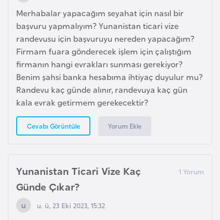
Merhabalar yapacağım seyahat için nasıl bir
başvuru yapmalıyım? Yunanistan ticari vize
K
randevusu için başvuruyu nereden yapacağım?
a
Firmam fuara gönderecek işlem için çalıştığım
m
firmanın hangi evrakları sunması gerekiyor?
e
Benim şahsi banka hesabıma ihtiyaç duyulur mu?
r
Randevu kaç günde alınır, randevuya kaç gün
u
kala evrak getirmem gerekecektir?
n
Yorum Ekle
Cevabı Görüntüle
K
a
n
Yunanistan Ticari Vize Kaç
a
d
Günde Çıkar?
a
u. ü, 23 Eki 2023, 15:32