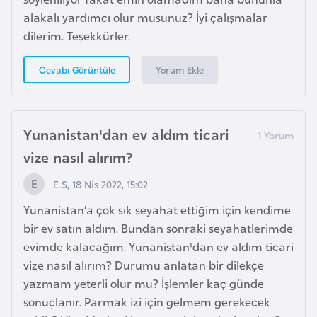
e
alakalı yardımcı olur musunuz? İyi çalışmalar
s
dilerim. Teşekkürler.
o
t
Yorum Ekle
Cevabı Görüntüle
h
o
Yunanistan'dan ev aldım ticari
L
vize nasıl alırım?
e
t
E.S, 18 Nis 2022, 15:02
o
Yunanistan’a çok sık seyahat ettiğim için kendime
n
bir ev satın aldım. Bundan sonraki seyahatlerimde
y
evimde kalacağım. Yunanistan'dan ev aldım ticari
a
vize nasıl alırım? Durumu anlatan bir dilekçe
yazmam yeterli olur mu? İşlemler kaç günde
L
sonuçlanır. Parmak izi için gelmem gerekecek
i