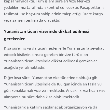
kapsamayacaktır. Tüm işlem süreleri Vize Merkezi
H
yetkililerimiz tarafından kontrol edilecektir. Pasaportların
o
teslimatı ise başvuru sahiplerinin talep ettiği üzere kargo
l
veya şahsen teslimatla olacaktır.
l
a
Yunanistan ticari vizesinde dikkat edilmesi
n
gerekenler
d
a
Kısa süreli; iş ya da ticari nedenlerle Yunanistan’a seyahat
edecek kişilerin alması gereken bir vize türü olan
Yunanistan ticari vizesinde dikkat edilmesi gerekenler
İ
aşağıda yer almaktadır.
n
g
Diğer kısa süreli Yunanistan vize türlerinde olduğu gibi
i
Yunanistan ticari vizesinde de 180 gün içinde en fazla 90
l
gün konaklamalı vize verilmektedir. Ancak ilk kez ticari vize
t
alınıyorsa bu süre daha kısa olabilmektedir.
e
r
Yunanistan’da katılım sağlanacak organizasyon ya da