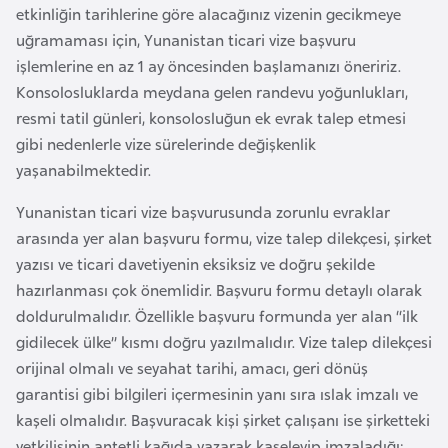
e
etkinliğin tarihlerine göre alacağınız vizenin gecikmeye
uğramaması için, Yunanistan ticari vize başvuru
işlemlerine en az 1 ay öncesinden başlamanızı öneririz.
I
Konsolosluklarda meydana gelen randevu yoğunlukları,
r
resmi tatil günleri, konsolosluğun ek evrak talep etmesi
a
gibi nedenlerle vize sürelerinde değişkenlik
k
yaşanabilmektedir.
İ
Yunanistan ticari vize başvurusunda zorunlu evraklar
r
arasında yer alan başvuru formu, vize talep dilekçesi, şirket
l
yazısı ve ticari davetiyenin eksiksiz ve doğru şekilde
a
hazırlanması çok önemlidir. Başvuru formu detaylı olarak
n
doldurulmalıdır. Özellikle başvuru formunda yer alan “ilk
d
gidilecek ülke” kısmı doğru yazılmalıdır. Vize talep dilekçesi
a
orijinal olmalı ve seyahat tarihi, amacı, geri dönüş
garantisi gibi bilgileri içermesinin yanı sıra ıslak imzalı ve
kaşeli olmalıdır. Başvuracak kişi şirket çalışanı ise şirketteki
İ
yetkilisinin antetli kağıda yazarak kaşeleyip imzaladığı;
s