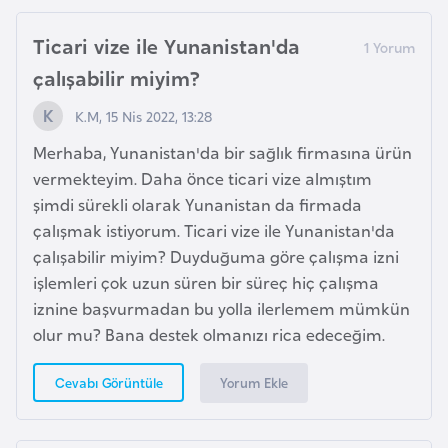
i
Ticari vize ile Yunanistan'da
t
çalışabilir miyim?
v
a
K.M, 15 Nis 2022, 13:28
n
Merhaba, Yunanistan'da bir sağlık firmasına ürün
y
vermekteyim. Daha önce ticari vize almıştım
a
şimdi sürekli olarak Yunanistan da firmada
çalışmak istiyorum. Ticari vize ile Yunanistan'da
L
çalışabilir miyim? Duyduğuma göre çalışma izni
ü
işlemleri çok uzun süren bir süreç hiç çalışma
k
iznine başvurmadan bu yolla ilerlemem mümkün
s
olur mu? Bana destek olmanızı rica edeceğim.
e
m
Yorum Ekle
Cevabı Görüntüle
b
u