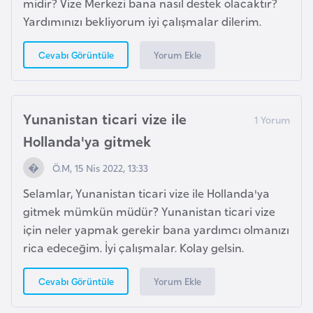
midir? Vize Merkezi bana nasıl destek olacaktır?
b
Yardımınızı bekliyorum iyi çalışmalar dilerim.
y
a
Yorum Ekle
Cevabı Görüntüle
L
i
Yunanistan ticari vize ile
h
Hollanda'ya gitmek
t
e
Ö.M, 15 Nis 2022, 13:33
n
Selamlar, Yunanistan ticari vize ile Hollanda'ya
ş
gitmek mümkün müdür? Yunanistan ticari vize
t
için neler yapmak gerekir bana yardımcı olmanızı
a
rica edeceğim. İyi çalışmalar. Kolay gelsin.
y
n
Yorum Ekle
Cevabı Görüntüle
L