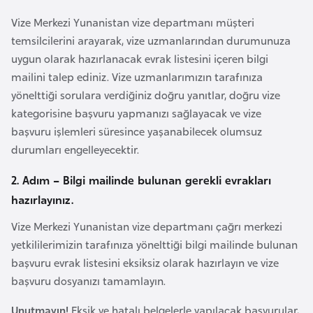
s
a
Vize Merkezi Yunanistan vize departmanı müşteri
u
temsilcilerini arayarak, vize uzmanlarından durumunuza
uygun olarak hazırlanacak evrak listesini içeren bilgi
mailini talep ediniz. Vize uzmanlarımızın tarafınıza
G
yönelttiği sorulara verdiğiniz doğru yanıtlar, doğru vize
i
kategorisine başvuru yapmanızı sağlayacak ve vize
n
başvuru işlemleri süresince yaşanabilecek olumsuz
e
durumları engelleyecektir.
G
2. Adım – Bilgi mailinde bulunan gerekli evrakları
r
hazırlayınız.
e
Vize Merkezi Yunanistan vize departmanı çağrı merkezi
n
yetkililerimizin tarafınıza yönelttiği bilgi mailinde bulunan
a
başvuru evrak listesini eksiksiz olarak hazırlayın ve vize
d
başvuru dosyanızı tamamlayın.
a
Unutmayın!
Eksik ve hatalı belgelerle yapılacak başvurular,