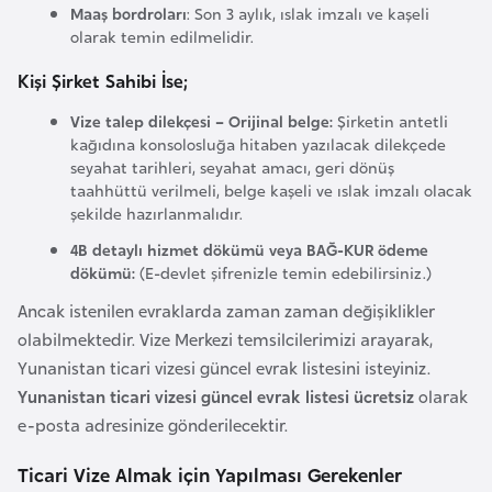
Maaş bordroları
: Son 3 aylık, ıslak imzalı ve kaşeli
r
olarak temin edilmelidir.
i
Kişi Şirket Sahibi İse;
y
e
Vize talep dilekçesi – Orijinal belge:
Şirketin antetli
t
kağıdına konsolosluğa hitaben yazılacak dilekçede
i
seyahat tarihleri, seyahat amacı, geri dönüş
taahhüttü verilmeli, belge kaşeli ve ıslak imzalı olacak
şekilde hazırlanmalıdır.
C
4B detaylı hizmet dökümü veya BAĞ-KUR ödeme
e
dökümü:
(E-devlet şifrenizle temin edebilirsiniz.)
z
Ancak istenilen evraklarda zaman zaman değişiklikler
a
olabilmektedir. Vize Merkezi temsilcilerimizi arayarak,
y
Yunanistan ticari vizesi güncel evrak listesini isteyiniz.
i
Yunanistan ticari vizesi güncel evrak listesi ücretsiz
olarak
r
e-posta adresinize gönderilecektir.
C
Ticari Vize Almak için Yapılması Gerekenler