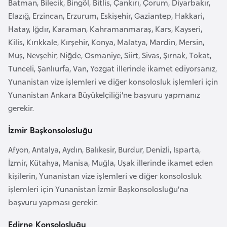
Batman, Bilecik, Bingöl, Bitlis, Çankırı, Çorum, Diyarbakır,
o
Elazığ, Erzincan, Erzurum, Eskişehir, Gaziantep, Hakkari,
Hatay, Iğdır, Karaman, Kahramanmaraş, Kars, Kayseri,
B
Kilis, Kırıkkale, Kırşehir, Konya, Malatya, Mardin, Mersin,
u
Muş, Nevşehir, Niğde, Osmaniye, Siirt, Sivas, Şırnak, Tokat,
l
Tunceli, Şanlıurfa, Van, Yozgat illerinde ikamet ediyorsanız,
g
Yunanistan vize işlemleri ve diğer konsolosluk işlemleri için
a
Yunanistan Ankara Büyükelçiliği’ne başvuru yapmanız
r
gerekir.
i
s
İzmir Başkonsolosluğu
t
Afyon, Antalya, Aydın, Balıkesir, Burdur, Denizli, Isparta,
a
İzmir, Kütahya, Manisa, Muğla, Uşak illerinde ikamet eden
n
kişilerin, Yunanistan vize işlemleri ve diğer konsolosluk
işlemleri için Yunanistan İzmir Başkonsolosluğu’na
E
başvuru yapması gerekir.
r
Edirne Konsolosluğu
m