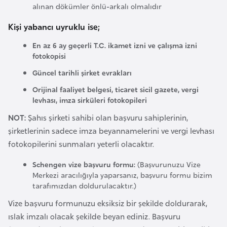
alınan dökümler önlü-arkalı olmalıdır
l
g
Kişi yabancı uyruklu ise;
a
En az 6 ay geçerli T.C. ikamet izni ve çalışma izni
r
fotokopisi
i
s
Güncel tarihli şirket evrakları
t
Orijinal faaliyet belgesi, ticaret sicil gazete, vergi
a
levhası, imza sirküleri fotokopileri
n
NOT:
Şahıs şirketi sahibi olan başvuru sahiplerinin,
şirketlerinin sadece imza beyannamelerini ve vergi levhası
B
fotokopilerini sunmaları yeterli olacaktır.
u
Schengen vize başvuru formu:
(Başvurunuzu Vize
r
Merkezi aracılığıyla yaparsanız, başvuru formu bizim
k
tarafımızdan doldurulacaktır.)
i
Vize başvuru formunuzu eksiksiz bir şekilde doldurarak,
n
ıslak imzalı olacak şekilde beyan ediniz. Başvuru
a