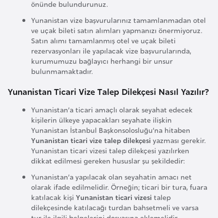
a
önünde bulundurunuz.
h
Yunanistan vize başvurularınız tamamlanmadan otel
i
ve uçak bileti satın alımları yapmanızı önermiyoruz.
l
Satın alımı tamamlanmış otel ve uçak bileti
rezervasyonları ile yapılacak vize başvurularında,
i
kurumumuzu bağlayıcı herhangi bir unsur
bulunmamaktadır.
F
Yunanistan Ticari Vize Talep Dilekçesi Nasıl Yazılır?
i
n
Yunanistan’a ticari amaçlı olarak seyahat edecek
l
kişilerin ülkeye yapacakları seyahate ilişkin
Yunanistan İstanbul Başkonsolosluğu’na hitaben
a
Yunanistan ticari vize talep dilekçesi
yazması gerekir.
n
Yunanistan ticari vizesi talep dilekçesi yazılırken
d
dikkat edilmesi gereken hususlar şu şekildedir:
i
Yunanistan’a yapılacak olan seyahatin amacı net
y
olarak ifade edilmelidir. Örneğin; ticari bir tura, fuara
a
katılacak kişi
Yunanistan ticari vizesi
talep
dilekçesinde katılacağı turdan bahsetmeli ve varsa
tur ile ilgili belgelerini dosyasına eklemelidir.