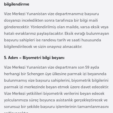
bilgilendirme
d
a
Vize Merkezi Yunanistan vize departmanımız başvuru
n
dosyanızı inceledikten sonra tarafınıza bir bilgi maili
gönderecektir. Yönlendirilmiş olan mailde, varsa eksik veya
G
hatalı evraklarınız paylaşılacaktır. Eksik evrağı bulunmayan
u
başvuru sahipleri ise randevu tarih ve saati hususunda
y
bilgilendirilecek ve sizin onayınız alınacaktır.
a
5. Adım – Biyometri bilgi beyanı
n
a
Vize Merkezi Yunanistan vize departmanı son 59 ayda
herhangi bir Schengen üye ülkesine parmak izi beyanında
bulunmamış vize başvuru sahiplerini, biyometrik bilgilerini
H
parmak izi merkezinde beyan etmek üzere davet edecektir.
i
Vize Merkezi yetkilileri biyometrik verilerini beyan edecek
n
yolcularımıza süreç boyunca asistanlık gerçekleştirecek ve
d
sorunsuz bir şekilde başvuru işlemlerinin tamamlanmasını
i
sağlayacaktır.