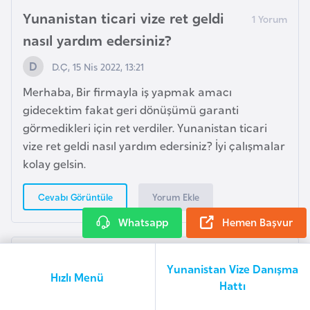
r
Yunanistan ticari vize ret geldi
g
nasıl yardım edersiniz?
M
D.Ç, 15 Nis 2022, 13:21
a
Merhaba, Bir firmayla iş yapmak amacı
c
gidecektim fakat geri dönüşümü garanti
a
görmedikleri için ret verdiler. Yunanistan ticari
r
vize ret geldi nasıl yardım edersiniz? İyi çalışmalar
i
kolay gelsin.
s
t
Yorum Ekle
Cevabı Görüntüle
a
n
Whatsapp
Hemen Başvur
Yunanistan ticari vize başvuru
M
Yunanistan Vize Danışma
Hızlı Menü
formu nasıl doldurulur?
a
Hattı
l
E.D, 14 Nis 2022, 15:56