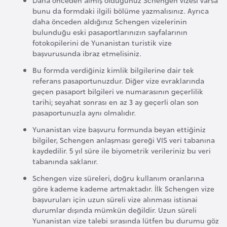
E
bunu da formdaki ilgili bölüme yazmalısınız. Ayrıca
t
daha önceden aldığınız Schengen vizelerinin
i
bulunduğu eski pasaportlarınızın sayfalarının
y
fotokopilerini de Yunanistan turistik vize
başvurusunda ibraz etmelisiniz.
o
p
Bu formda verdiğiniz kimlik bilgilerine dair tek
y
referans pasaportunuzdur. Diğer vize evraklarında
geçen pasaport bilgileri ve numarasının geçerlilik
a
tarihi; seyahat sonrası en az 3 ay geçerli olan son
pasaportunuzla aynı olmalıdır.
F
Yunanistan vize başvuru formunda beyan ettiğiniz
i
bilgiler, Schengen anlaşması gereği VIS veri tabanına
l
kaydedilir. 5 yıl süre ile biyometrik verileriniz bu veri
tabanında saklanır.
d
i
Schengen vize süreleri, doğru kullanım oranlarına
göre kademe kademe artmaktadır. İlk Schengen vize
ş
başvuruları için uzun süreli vize alınması istisnai
i
durumlar dışında mümkün değildir. Uzun süreli
S
Yunanistan vize talebi sırasında lütfen bu durumu göz