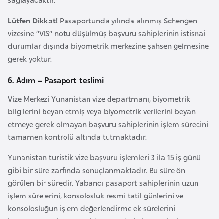
s
t
Lütfen Dikkat!
Pasaportunda yılında alınmış Schengen
a
vizesine ‘’VIS’’ notu düşülmüş başvuru sahiplerinin istisnai
n
durumlar dışında biyometrik merkezine şahsen gelmesine
gerek yoktur.
H
6. Adım – Pasaport teslimi
ı
r
Vize Merkezi Yunanistan vize departmanı, biyometrik
v
bilgilerini beyan etmiş veya biyometrik verilerini beyan
a
etmeye gerek olmayan başvuru sahiplerinin işlem sürecini
t
tamamen kontrolü altında tutmaktadır.
i
s
Yunanistan turistik vize başvuru işlemleri 3 ila 15 iş günü
t
gibi bir süre zarfında sonuçlanmaktadır. Bu süre ön
a
görülen bir süredir. Yabancı pasaport sahiplerinin uzun
n
işlem sürelerini, konsolosluk resmi tatil günlerini ve
konsolosluğun işlem değerlendirme ek sürelerini