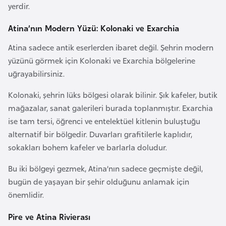
yerdir.
k
a
Atina’nın Modern Yüzü: Kolonaki ve Exarchia
Atina sadece antik eserlerden ibaret değil. Şehrin modern
D
yüzünü görmek için Kolonaki ve Exarchia bölgelerine
e
uğrayabilirsiniz.
m
o
Kolonaki, şehrin lüks bölgesi olarak bilinir. Şık kafeler, butik
k
mağazalar, sanat galerileri burada toplanmıştır. Exarchia
r
ise tam tersi, öğrenci ve entelektüel kitlenin buluştuğu
a
alternatif bir bölgedir. Duvarları grafitilerle kaplıdır,
t
sokakları bohem kafeler ve barlarla doludur.
i
k
Bu iki bölgeyi gezmek, Atina’nın sadece geçmişte değil,
K
bugün de yaşayan bir şehir olduğunu anlamak için
o
önemlidir.
n
Pire ve Atina Rivierası
g