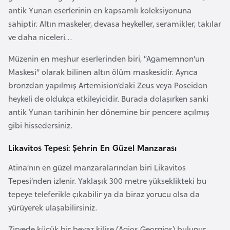
antik Yunan eserlerinin en kapsamlı koleksiyonuna
r
sahiptir. Altın maskeler, devasa heykeller, seramikler, takılar
i
ve daha niceleri…
y
e
Müzenin en meşhur eserlerinden biri, “Agamemnon’un
t
Maskesi” olarak bilinen altın ölüm maskesidir. Ayrıca
i
bronzdan yapılmış Artemision’daki Zeus veya Poseidon
heykeli de oldukça etkileyicidir. Burada dolaşırken sanki
C
antik Yunan tarihinin her dönemine bir pencere açılmış
e
gibi hissedersiniz.
z
Likavitos Tepesi: Şehrin En Güzel Manzarası
a
y
Atina’nın en güzel manzaralarından biri Likavitos
i
Tepesi’nden izlenir. Yaklaşık 300 metre yükseklikteki bu
r
tepeye teleferikle çıkabilir ya da biraz yorucu olsa da
yürüyerek ulaşabilirsiniz.
C
Zirvede küçük bir beyaz kilise (Agios Georgios) bulunur.