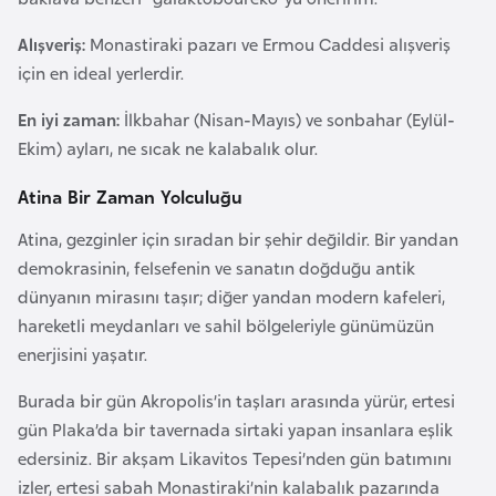
e
Alışveriş:
Monastiraki pazarı ve Ermou Caddesi alışveriş
n
için en ideal yerlerdir.
i
s
En iyi zaman:
İlkbahar (Nisan-Mayıs) ve sonbahar (Eylül-
t
Ekim) ayları, ne sıcak ne kalabalık olur.
a
Atina Bir Zaman Yolculuğu
n
Atina, gezginler için sıradan bir şehir değildir. Bir yandan
E
demokrasinin, felsefenin ve sanatın doğduğu antik
s
dünyanın mirasını taşır; diğer yandan modern kafeleri,
t
hareketli meydanları ve sahil bölgeleriyle günümüzün
o
enerjisini yaşatır.
n
Burada bir gün Akropolis’in taşları arasında yürür, ertesi
y
gün Plaka’da bir tavernada sirtaki yapan insanlara eşlik
a
edersiniz. Bir akşam Likavitos Tepesi’nden gün batımını
izler, ertesi sabah Monastiraki’nin kalabalık pazarında