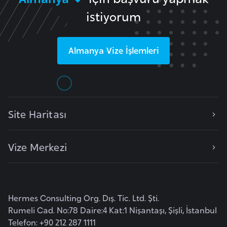
a
istiyorum
h
i
l
Almanya
Vize İşlemleri
i
F
i
n
Site Haritası
l
a
Vize Merkezi
n
d
i
y
Hermes Consulting Org. Dış. Tic. Ltd. Şti.
a
Rumeli Cad. No:78 Daire:4 Kat:1 Nişantaşı, Şişli, İstanbul
Telefon: +90 212 287 1111