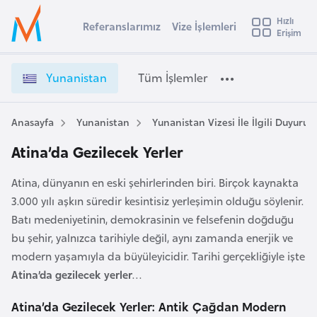
u
Hızlı
s
Referanslarımız
Vize İşlemleri
Başvuru yapmak istediğiniz ülkeyi seçin
Erişim
İ
Üye
t
Ülke Seçimi
Girişi
r
l
Yunanistan
Tüm İşlemler
a
l
e
y
Anasayfa
Yunanistan
Yunanistan Vizesi İle İlgili Duyurula
t
a
Atina’da Gezilecek Yerler
i
A
Atina, dünyanın en eski şehirlerinden biri. Birçok kaynakta
ş
v
3.000 yılı aşkın süredir kesintisiz yerleşimin olduğu söylenir.
u
i
Batı medeniyetinin, demokrasinin ve felsefenin doğduğu
s
bu şehir, yalnızca tarihiyle değil, aynı zamanda enerjik ve
m
t
modern yaşamıyla da büyüleyicidir. Tarihi gerçekliğiyle işte
u
Atina’da gezilecek yerler
…
r
y
Atina’da Gezilecek Yerler: Antik Çağdan Modern