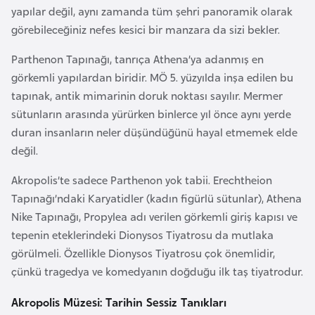
e
yapılar değil, aynı zamanda tüm şehri panoramik olarak
y
görebileceğiniz nefes kesici bir manzara da sizi bekler.
n
Parthenon Tapınağı, tanrıça Athena’ya adanmış en
görkemli yapılardan biridir. MÖ 5. yüzyılda inşa edilen bu
B
tapınak, antik mimarinin doruk noktası sayılır. Mermer
a
sütunların arasında yürürken binlerce yıl önce aynı yerde
n
duran insanların neler düşündüğünü hayal etmemek elde
g
değil.
l
Akropolis’te sadece Parthenon yok tabii. Erechtheion
a
Tapınağı’ndaki Karyatidler (kadın figürlü sütunlar), Athena
d
Nike Tapınağı, Propylea adı verilen görkemli giriş kapısı ve
e
tepenin eteklerindeki Dionysos Tiyatrosu da mutlaka
ş
görülmeli. Özellikle Dionysos Tiyatrosu çok önemlidir,
çünkü tragedya ve komedyanın doğduğu ilk taş tiyatrodur.
B
e
Akropolis Müzesi: Tarihin Sessiz Tanıkları
l