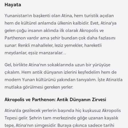
a
Hayata
Yunanistan’ın başkenti olan Atina, hem turistik açıdan
A
hem de kültürel anlamda ülkenin kalbidir. Evet, Atina’ya
z
gelen çoğu insanın aklında ilk olarak Akropolis ve
e
Parthenon vardır ama şehir bundan çok daha fazlasını
r
sunar: Renkli mahalleler, leziz yemekler, hareketli
b
meydanlar, eşsiz manzaralar…
a
y
Gel, birlikte Atina’nın sokaklarında uzun bir yürüyüşe
c
çıkalım. Hem antik dünyanın izlerini keşfedelim hem de
a
modern Yunan kültürünü yakından tanıyalım. İşte Atina’da
n
mutlaka görülmesi gereken yerler:
Akropolis ve Parthenon: Antik Dünyanın Zirvesi
B
a
Atina’da gezilecek yerlerin başında hiç kuşkusuz Akropolis
h
Tepesi gelir. Şehrin tam merkezinde göğe uzanan kayalık
r
tepe, Atina’nın simgesidir. Buraya çıkınca sadece tarihi