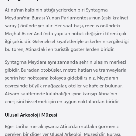
F
Atina’nın kalbinin attığı yerlerden biri Syntagma
a
Meydanı’dır. Burası Yunan Parlamentosu’nun (eski kraliyet
s
sarayı) önünde yer alır. Her saat başı, meclis önündeki
o
Meçhul Asker Anıtı’nda yapılan nöbet değişimi töreni çok
ilgi çekicidir. Geleneksel kıyafetleriyle askerlerin sergilediği
Ç
bu tören, Atina’daki en turistik gösterilerden biridir.
a
d
Syntagma Meydanı aynı zamanda şehrin ulaşım merkezi
gibidir. Buradan otobüsler, metro hatları ve tramvaylarla
şehrin her noktasına kolayca gidebilirsiniz. Meydanın
Ç
çevresinde büyük mağazalar, oteller ve kafeler bulunur.
e
Akşam saatlerinde kalabalığın içine karışıp Atina’nın
k
enerjisini hissetmek için en uygun noktalardan biridir.
C
u
Ulusal Arkeoloji Müzesi
m
Eğer tarihe meraklıysanız Atina’da mutlaka görmeniz
h
gereken bir diğer yer Ulusal Arkeoloji Müzesi’dir. Burası,
u