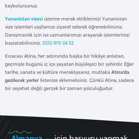
E
kaybolursunuz.
t
i
Yunanistan vizesi
üzerine merak ettiklerinizi Yunanistan
y
vize işlemleri sayfamızı ziyaret ederek öğrenebilirsiniz.
o
Danışmanlık için ise uzmanlarımızı arayarak işlemlerinizi
p
başlatabilirsiniz.
0212 970 04 52
y
Kısacası Atina, her adımında başka bir hikâye anlatan,
a
geçmişle bugünü iç içe yaşatan büyüleyici bir şehirdir. Eğer
tarihe, sanata ve kültüre meraklıysanız, mutlaka
Atina’da
F
gezilecek yerler
listenize eklemelisiniz. Çünkü Atina, sadece
i
bir seyahat değil; gerçek bir zaman yolculuğudur.
l
d
i
ş
i
S
Almanya
için başvuru yapmak