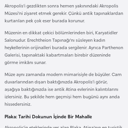
Akropolis’i gezdikten sonra hemen yakınındaki Akropolis
a
Müzesi’ni ziyaret etmek gerekir. Çünkü antik tapınaklardan
r
kurtarılan pek çok eser burada korunur.
u
s
Müzenin en dikkat çekici bölümlerinden biri, Karyatidler
Salonudur. Erechtheion Tapınağı’nı süsleyen kadın
B
heykellerinin orijinalleri burada sergilenir. Ayrıca Parthenon
e
Galerisi, tapınaktaki kabartmaları birebir düzeninde
l
görme imkânı sunar.
ç
Müze aynı zamanda modern mimarisiyle de büyüler. Cam
i
duvarlarından dışarı baktığınızda Akropolis’i görür,
k
aşağıya baktığınızda ise antik Atina evlerinin kalıntılarını
a
izlersiniz. Bu şekilde hem geçmişi hem bugünü aynı anda
hissedersiniz.
B
e
Plaka: Tarihi Dokunun İçinde Bir Mahalle
n
Akropolis’in eteklerinde yer alan Plaka, Atina’nın en turistik