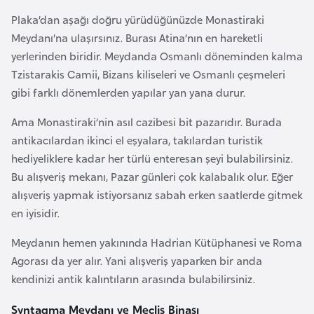
l
Plaka’dan aşağı doğru yürüdüğünüzde Monastiraki
g
Meydanı’na ulaşırsınız. Burası Atina’nın en hareketli
a
yerlerinden biridir. Meydanda Osmanlı döneminden kalma
r
Tzistarakis Camii, Bizans kiliseleri ve Osmanlı çeşmeleri
i
gibi farklı dönemlerden yapılar yan yana durur.
s
t
Ama Monastiraki’nin asıl cazibesi bit pazarıdır. Burada
a
antikacılardan ikinci el eşyalara, takılardan turistik
n
hediyeliklere kadar her türlü enteresan şeyi bulabilirsiniz.
Bu alışveriş mekanı, Pazar günleri çok kalabalık olur. Eğer
alışveriş yapmak istiyorsanız sabah erken saatlerde gitmek
B
en iyisidir.
u
r
Meydanın hemen yakınında Hadrian Kütüphanesi ve Roma
k
Agorası da yer alır. Yani alışveriş yaparken bir anda
i
kendinizi antik kalıntıların arasında bulabilirsiniz.
n
a
Syntagma Meydanı ve Meclis Binası