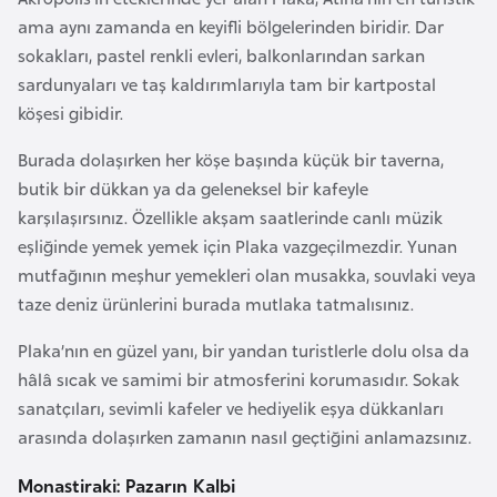
i
ama aynı zamanda en keyifli bölgelerinden biridir. Dar
n
sokakları, pastel renkli evleri, balkonlarından sarkan
sardunyaları ve taş kaldırımlarıyla tam bir kartpostal
B
köşesi gibidir.
o
s
Burada dolaşırken her köşe başında küçük bir taverna,
n
butik bir dükkan ya da geleneksel bir kafeyle
a
karşılaşırsınız. Özellikle akşam saatlerinde canlı müzik
H
eşliğinde yemek yemek için Plaka vazgeçilmezdir. Yunan
e
mutfağının meşhur yemekleri olan musakka, souvlaki veya
r
taze deniz ürünlerini burada mutlaka tatmalısınız.
s
Plaka’nın en güzel yanı, bir yandan turistlerle dolu olsa da
e
hâlâ sıcak ve samimi bir atmosferini korumasıdır. Sokak
k
sanatçıları, sevimli kafeler ve hediyelik eşya dükkanları
arasında dolaşırken zamanın nasıl geçtiğini anlamazsınız.
B
u
Monastiraki: Pazarın Kalbi