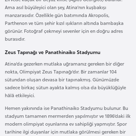
i
Ama asıl büyüleyici olan şey, Atina’nın kuşbakışı
b
manzarasıdır. Özellikle gün batımında Akropolis,
u
Parthenon ve tüm şehir kızıl ışıkların altında bambaşka
t
görünür. Fotoğraf çekmeyi sevenler için en doğru adres
i
burasıdır.
Ç
Zeus Tapınağı ve Panathinaiko Stadyumu
i
Atina’da gezerken mutlaka uğramanız gereken bir diğer
n
nokta, Olimpiyat Zeus Tapınağı’dır. Bir zamanlar 104
sütundan oluşan devasa bir tapınakmış. Günümüzde
D
sadece birkaç sütun ayakta kalmış olsa da büyüklüğüyle
a
hâlâ etkileyici.
n
Hemen yakınında ise Panathinaiko Stadyumu bulunur. Bu
i
stadyum tamamen mermerden yapılmıştır ve 1896’daki ilk
m
modern olimpiyat oyunlarına ev sahipliği yapmıştır. Spor
a
tarihine ilgi duyanlar için mutlaka görülmesi gereken bir
r