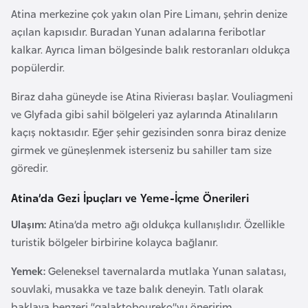
o
Atina merkezine çok yakın olan Pire Limanı, şehrin denize
açılan kapısıdır. Buradan Yunan adalarına feribotlar
kalkar. Ayrıca liman bölgesinde balık restoranları oldukça
B
popülerdir.
u
l
Biraz daha güneyde ise Atina Rivierası başlar. Vouliagmeni
g
ve Glyfada gibi sahil bölgeleri yaz aylarında Atinalıların
a
kaçış noktasıdır. Eğer şehir gezisinden sonra biraz denize
r
girmek ve güneşlenmek isterseniz bu sahiller tam size
i
göredir.
s
t
Atina’da Gezi İpuçları ve Yeme-İçme Önerileri
a
Ulaşım:
Atina’da metro ağı oldukça kullanışlıdır. Özellikle
n
turistik bölgeler birbirine kolayca bağlanır.
E
Yemek:
Geleneksel tavernalarda mutlaka Yunan salatası,
r
souvlaki, musakka ve taze balık deneyin. Tatlı olarak
m
baklava benzeri “galaktoboureko”yu öneririm.