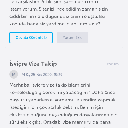
ile karşılaştım. Artık işimi şansa bırakmak
a
e
istemiyorum. Sitenizi incelediğim zaman sizin
r
i
ciddi bir firma olduğunuz izlenimi oluştu. Bu
A
konuda bana siz yardımcı olabilir misiniz?
z
e
Yorum Ekle
Cevabı Görüntüle
r
b
a
İsviçre Vize Takip
y
c
M.K., 25 Nis 2020, 19:29
a
Merhaba, İsviçre vize takip işlemlerini
n
konsolosluğa giderek mi yapacağım? Daha önce
başvuru yaparken el yordamı ile kendim yapmak
B
istediğim için çok zorluk çektim. Benim için
a
eksiksiz olduğunu düşündüğüm dosyalarımda bir
h
sürü eksik çıktı. Oradaki vize memuru da bana
r