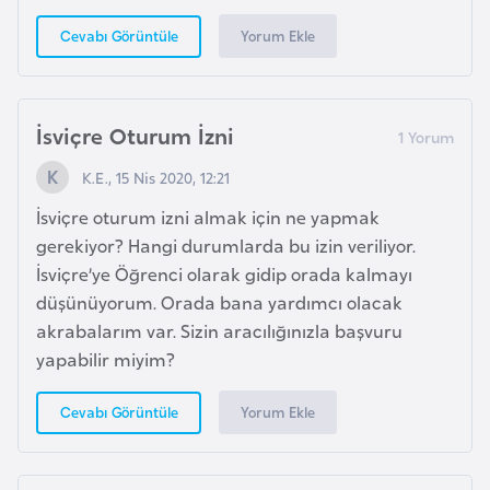
s
a
Yorum Ekle
Cevabı Görüntüle
u
G
İsviçre Oturum İzni
i
K.E., 15 Nis 2020, 12:21
n
e
İsviçre oturum izni almak için ne yapmak
gerekiyor? Hangi durumlarda bu izin veriliyor.
İsviçre’ye Öğrenci olarak gidip orada kalmayı
G
düşünüyorum. Orada bana yardımcı olacak
r
akrabalarım var. Sizin aracılığınızla başvuru
e
yapabilir miyim?
n
a
Yorum Ekle
Cevabı Görüntüle
d
a