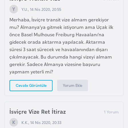
d
Y.U., 14 Nis 2020, 20:55
a
Merhaba, İsviçre transit vize almam gerekiyor
n
mu? Almanya’ya gitmek istiyorum ama Uçak ilk
önce Basel Mulhouse Freiburg Havaalanı’na
G
gidecek orada aktarma yapılacak. Aktarma
u
süresi 3 saat sürecek ve havaalanından dışarı
y
çıkılmayacak. Bu durumda hangi vizeyi almam
a
gerekir. Sadece Almanya vizesine başvuru
n
yapmam yeterli mi?
a
Yorum Ekle
Cevabı Görüntüle
H
i
n
İsviçre Vize Ret İtiraz
d
i
K.K., 14 Nis 2020, 20:33