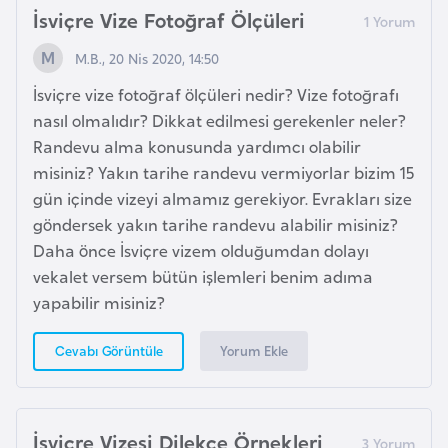
k
İsviçre Vize Fotoğraf Ölçüleri
a
M.B., 20 Nis 2020, 14:50
İsviçre vize fotoğraf ölçüleri nedir? Vize fotoğrafı
D
nasıl olmalıdır? Dikkat edilmesi gerekenler neler?
e
Randevu alma konusunda yardımcı olabilir
m
misiniz? Yakın tarihe randevu vermiyorlar bizim 15
o
gün içinde vizeyi almamız gerekiyor. Evrakları size
k
göndersek yakın tarihe randevu alabilir misiniz?
r
Daha önce İsviçre vizem olduğumdan dolayı
a
vekalet versem bütün işlemleri benim adıma
t
yapabilir misiniz?
i
k
Yorum Ekle
Cevabı Görüntüle
K
o
n
g
İsviçre Vizesi Dilekçe Örnekleri