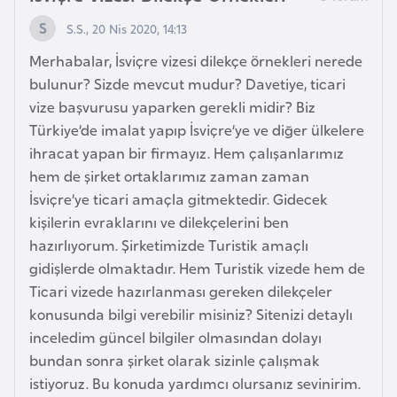
o
S.S., 20 Nis 2020, 14:13
Merhabalar, İsviçre vizesi dilekçe örnekleri nerede
B
bulunur? Sizde mevcut mudur? Davetiye, ticari
u
vize başvurusu yaparken gerekli midir? Biz
l
Türkiye’de imalat yapıp İsviçre’ye ve diğer ülkelere
g
ihracat yapan bir firmayız. Hem çalışanlarımız
a
hem de şirket ortaklarımız zaman zaman
r
İsviçre’ye ticari amaçla gitmektedir. Gidecek
i
kişilerin evraklarını ve dilekçelerini ben
s
hazırlıyorum. Şirketimizde Turistik amaçlı
t
gidişlerde olmaktadır. Hem Turistik vizede hem de
a
Ticari vizede hazırlanması gereken dilekçeler
n
konusunda bilgi verebilir misiniz? Sitenizi detaylı
inceledim güncel bilgiler olmasından dolayı
E
bundan sonra şirket olarak sizinle çalışmak
r
istiyoruz. Bu konuda yardımcı olursanız sevinirim.
m