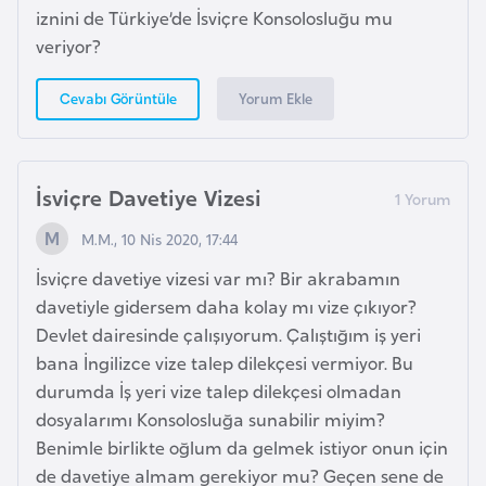
iznini de Türkiye’de İsviçre Konsolosluğu mu
p
veriyor?
a
n
Yorum Ekle
Cevabı Görüntüle
y
a
İsviçre Davetiye Vizesi
İ
s
M.M., 10 Nis 2020, 17:44
r
İsviçre davetiye vizesi var mı? Bir akrabamın
a
davetiyle gidersem daha kolay mı vize çıkıyor?
i
Devlet dairesinde çalışıyorum. Çalıştığım iş yeri
l
bana İngilizce vize talep dilekçesi vermiyor. Bu
durumda İş yeri vize talep dilekçesi olmadan
İ
dosyalarımı Konsolosluğa sunabilir miyim?
s
Benimle birlikte oğlum da gelmek istiyor onun için
v
de davetiye almam gerekiyor mu? Geçen sene de