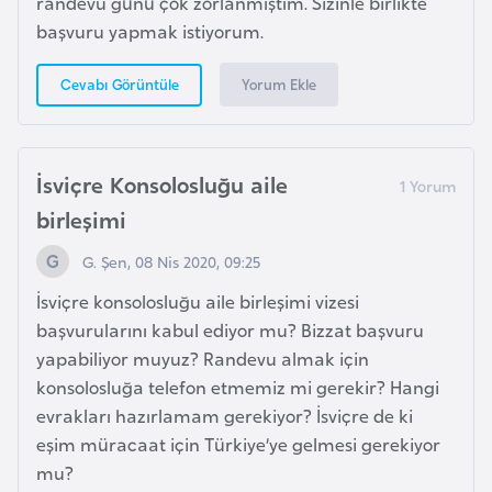
randevu günü çok zorlanmıştım. Sizinle birlikte
g
başvuru yapmak istiyorum.
o
Yorum Ekle
Cevabı Görüntüle
K
ü
b
İsviçre Konsolosluğu aile
a
birleşimi
G. Şen, 08 Nis 2020, 09:25
K
u
İsviçre konsolosluğu aile birleşimi vizesi
v
başvurularını kabul ediyor mu? Bizzat başvuru
e
yapabiliyor muyuz? Randevu almak için
y
konsolosluğa telefon etmemiz mi gerekir? Hangi
t
evrakları hazırlamam gerekiyor? İsviçre de ki
eşim müracaat için Türkiye’ye gelmesi gerekiyor
mu?
L