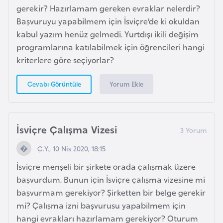
e
gerekir? Hazırlamam gereken evraklar nelerdir?
Başvuruyu yapabilmem için İsviçre’de ki okuldan
kabul yazım henüz gelmedi. Yurtdışı ikili değişim
I
programlarına katılabilmek için öğrencileri hangi
r
kriterlere göre seçiyorlar?
a
k
Yorum Ekle
Cevabı Görüntüle
İ
r
İsviçre Çalışma Vizesi
l
a
Ç.Y., 10 Nis 2020, 18:15
n
İsviçre menşeli bir şirkete orada çalışmak üzere
d
başvurdum. Bunun için İsviçre çalışma vizesine mi
a
başvurmam gerekiyor? Şirketten bir belge gerekir
mi? Çalışma izni başvurusu yapabilmem için
İ
hangi evrakları hazırlamam gerekiyor? Oturum
s