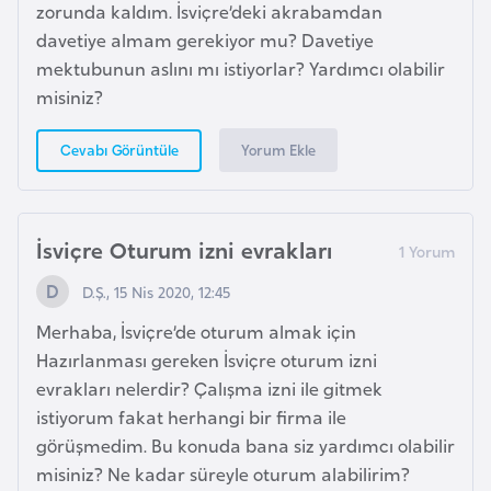
zorunda kaldım. İsviçre’deki akrabamdan
i
davetiye almam gerekiyor mu? Davetiye
y
mektubunun aslını mı istiyorlar? Yardımcı olabilir
a
misiniz?
G
Yorum Ekle
Cevabı Görüntüle
a
n
a
İsviçre Oturum izni evrakları
D.Ş., 15 Nis 2020, 12:45
G
i
Merhaba, İsviçre’de oturum almak için
n
Hazırlanması gereken İsviçre oturum izni
e
evrakları nelerdir? Çalışma izni ile gitmek
B
istiyorum fakat herhangi bir firma ile
i
görüşmedim. Bu konuda bana siz yardımcı olabilir
s
misiniz? Ne kadar süreyle oturum alabilirim?