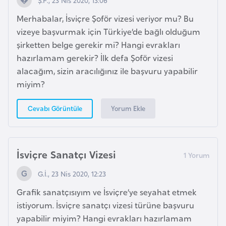
l
Merhabalar, İsviçre Şoför vizesi veriyor mu? Bu
g
vizeye başvurmak için Türkiye’de bağlı olduğum
a
şirketten belge gerekir mi? Hangi evrakları
r
hazırlamam gerekir? İlk defa Şoför vizesi
i
alacağım, sizin aracılığınız ile başvuru yapabilir
s
miyim?
t
a
Yorum Ekle
Cevabı Görüntüle
n
B
İsviçre Sanatçı Vizesi
u
r
G.İ., 23 Nis 2020, 12:23
k
Grafik sanatçısıyım ve İsviçre’ye seyahat etmek
i
istiyorum. İsviçre sanatçı vizesi türüne başvuru
n
yapabilir miyim? Hangi evrakları hazırlamam
a