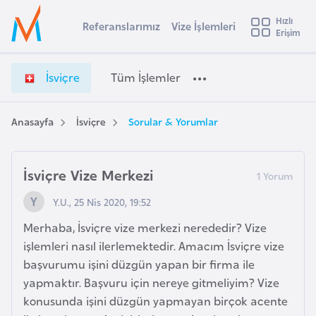
u
Hızlı
s
Referanslarımız
Vize İşlemleri
Başvuru yapmak istediğiniz ülkeyi seçin
Erişim
İ
İ
Üye
t
Ülke Seçimi
s
Girişi
r
v
l
İsviçre
Tüm İşlemler
a
i
l
e
ç
y
r
Anasayfa
İsviçre
Sorular & Yorumlar
t
a
e
V
i
i
İsviçre Vize Merkezi
A
z
ş
v
Y.U., 25 Nis 2020, 19:52
e
u
i
İ
Merhaba, İsviçre vize merkezi nerededir? Vize
s
ş
işlemleri nasıl ilerlemektedir. Amacım İsviçre vize
m
t
l
başvurumu işini düzgün yapan bir firma ile
u
e
yapmaktır. Başvuru için nereye gitmeliyim? Vize
r
m
konusunda işini düzgün yapmayan birçok acente
y
l