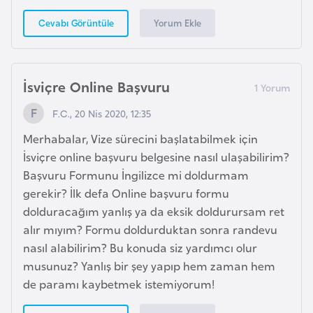
e
Yorum Ekle
Cevabı Görüntüle
n
i
s
İsviçre Online Başvuru
t
a
F.C., 20 Nis 2020, 12:35
n
Merhabalar, Vize sürecini başlatabilmek için
İsviçre online başvuru belgesine nasıl ulaşabilirim?
E
Başvuru Formunu İngilizce mi doldurmam
s
gerekir? İlk defa Online başvuru formu
t
dolduracağım yanlış ya da eksik doldurursam ret
o
alır mıyım? Formu doldurduktan sonra randevu
n
nasıl alabilirim? Bu konuda siz yardımcı olur
y
musunuz? Yanlış bir şey yapıp hem zaman hem
a
de paramı kaybetmek istemiyorum!