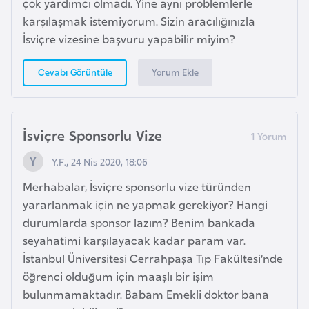
çok yardımcı olmadı. Yine aynı problemlerle
e
karşılaşmak istemiyorum. Sizin aracılığınızla
y
İsviçre vizesine başvuru yapabilir miyim?
n
Yorum Ekle
Cevabı Görüntüle
B
a
n
İsviçre Sponsorlu Vize
g
l
Y.F., 24 Nis 2020, 18:06
a
Merhabalar, İsviçre sponsorlu vize türünden
d
yararlanmak için ne yapmak gerekiyor? Hangi
e
durumlarda sponsor lazım? Benim bankada
ş
seyahatimi karşılayacak kadar param var.
İstanbul Üniversitesi Cerrahpaşa Tıp Fakültesi’nde
B
öğrenci olduğum için maaşlı bir işim
e
bulunmamaktadır. Babam Emekli doktor bana
l