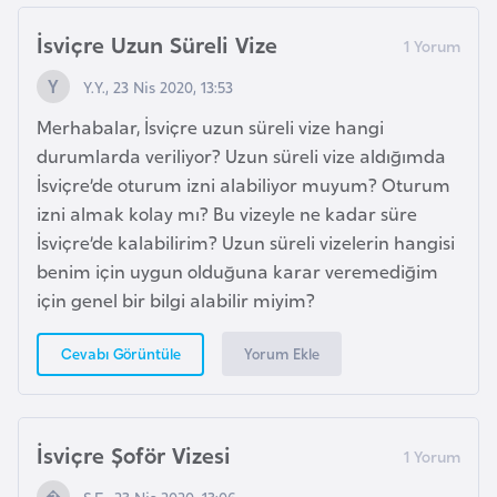
i
n
İsviçre Uzun Süreli Vize
Y.Y., 23 Nis 2020, 13:53
B
Merhabalar, İsviçre uzun süreli vize hangi
o
durumlarda veriliyor? Uzun süreli vize aldığımda
s
İsviçre’de oturum izni alabiliyor muyum? Oturum
n
izni almak kolay mı? Bu vizeyle ne kadar süre
a
İsviçre’de kalabilirim? Uzun süreli vizelerin hangisi
H
benim için uygun olduğuna karar veremediğim
e
için genel bir bilgi alabilir miyim?
r
s
Yorum Ekle
Cevabı Görüntüle
e
k
İsviçre Şoför Vizesi
B
u
Ş.F., 23 Nis 2020, 13:06