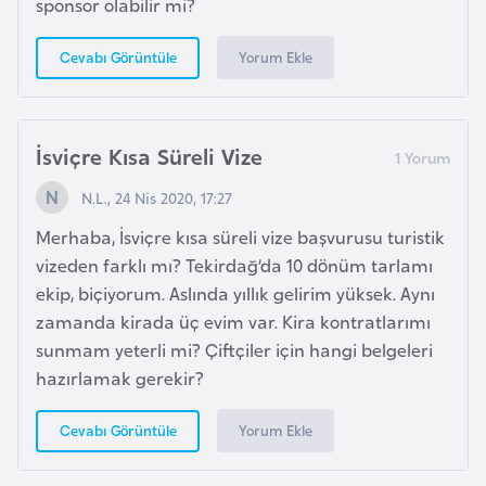
sponsor olabilir mi?
a
r
Yorum Ekle
Cevabı Görüntüle
u
s
İsviçre Kısa Süreli Vize
B
N.L., 24 Nis 2020, 17:27
e
l
Merhaba, İsviçre kısa süreli vize başvurusu turistik
ç
vizeden farklı mı? Tekirdağ’da 10 dönüm tarlamı
i
ekip, biçiyorum. Aslında yıllık gelirim yüksek. Aynı
k
zamanda kirada üç evim var. Kira kontratlarımı
a
sunmam yeterli mi? Çiftçiler için hangi belgeleri
hazırlamak gerekir?
B
Yorum Ekle
Cevabı Görüntüle
e
n