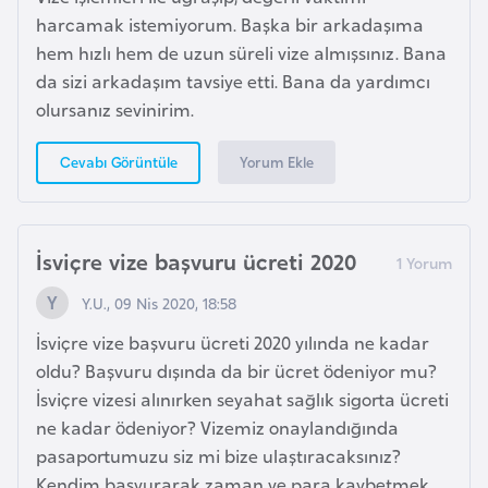
harcamak istemiyorum. Başka bir arkadaşıma
İ
hem hızlı hem de uzun süreli vize almışsınız. Bana
z
da sizi arkadaşım tavsiye etti. Bana da yardımcı
l
olursanız sevinirim.
a
Yorum Ekle
Cevabı Görüntüle
n
d
a
İsviçre vize başvuru ücreti 2020
K
Y.U., 09 Nis 2020, 18:58
a
İsviçre vize başvuru ücreti 2020 yılında ne kadar
m
oldu? Başvuru dışında da bir ücret ödeniyor mu?
b
İsviçre vizesi alınırken seyahat sağlık sigorta ücreti
o
ne kadar ödeniyor? Vizemiz onaylandığında
ç
pasaportumuzu siz mi bize ulaştıracaksınız?
y
Kendim başvurarak zaman ve para kaybetmek
a