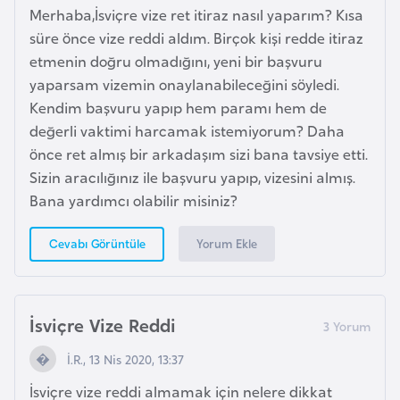
s
Merhaba,İsviçre vize ret itiraz nasıl yaparım? Kısa
t
süre önce vize reddi aldım. Birçok kişi redde itiraz
a
etmenin doğru olmadığını, yeni bir başvuru
n
yaparsam vizemin onaylanabileceğini söyledi.
Kendim başvuru yapıp hem paramı hem de
H
değerli vaktimi harcamak istemiyorum? Daha
ı
önce ret almış bir arkadaşım sizi bana tavsiye etti.
r
Sizin aracılığınız ile başvuru yapıp, vizesini almış.
v
Bana yardımcı olabilir misiniz?
a
t
Yorum Ekle
Cevabı Görüntüle
i
s
t
İsviçre Vize Reddi
a
n
İ.R., 13 Nis 2020, 13:37
İsviçre vize reddi almamak için nelere dikkat