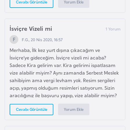
i
Yorum Ekle
Cevabı Görüntüle
b
u
t
İsviçre Vizeli mi
i
F.G., 20 Nis 2020, 16:57
Ç
Merhaba, İlk kez yurt dışına çıkacağım ve
i
İsviçre’ye gideceğim. İsviçre vizeli mi acaba?
n
Sadece Kira gelirim var. Kira gelirimi ispatlasam
vize alabilir miyim? Aynı zamanda Serbest Meslek
sahibiyim ama vergi levham yok. Resim sergileri
D
açıp, yapmış olduğum resimleri satıyorum. Sizin
a
aracılığınız ile başvuru yapıp, vize alabilir miyim?
n
i
Yorum Ekle
Cevabı Görüntüle
m
a
r