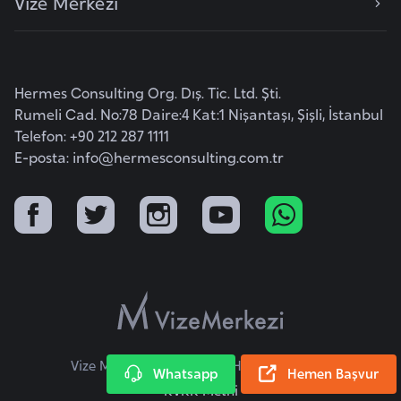
Vize Merkezi
i
t
v
a
Hermes Consulting Org. Dış. Tic. Ltd. Şti.
Rumeli Cad. No:78 Daire:4 Kat:1 Nişantaşı, Şişli, İstanbul
n
Telefon: +90 212 287 1111
y
E-posta:
info@hermesconsulting.com.tr
a
L
ü
k
s
e
m
b
Vize Merkezi © 2026 Tüm Hakları Saklıdır.
Whatsapp
Hemen Başvur
u
KVKK Metni