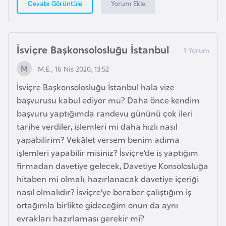
a
Yorum Ekle
Cevabı Görüntüle
h
i
l
İsviçre Başkonsolosluğu İstanbul
i
M.E., 16 Nis 2020, 13:52
F
İsviçre Başkonsolosluğu İstanbul hala vize
i
başvurusu kabul ediyor mu? Daha önce kendim
n
başvuru yaptığımda randevu gününü çok ileri
l
tarihe verdiler, işlemleri mi daha hızlı nasıl
a
yapabilirim? Vekâlet versem benim adıma
n
işlemleri yapabilir misiniz? İsviçre’de iş yaptığım
d
firmadan davetiye gelecek, Davetiye Konsolosluğa
i
hitaben mi olmalı, hazırlanacak davetiye içeriği
y
nasıl olmalıdır? İsviçre’ye beraber çalıştığım iş
a
ortağımla birlikte gideceğim onun da aynı
evrakları hazırlaması gerekir mi?