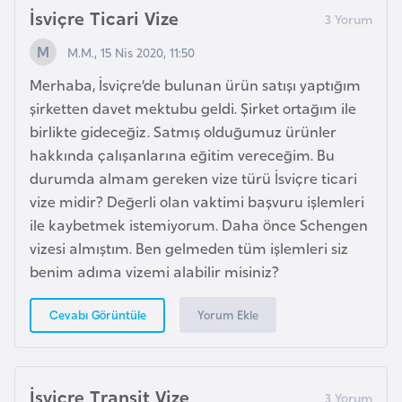
İsviçre Ticari Vize
G
ü
M.M., 15 Nis 2020, 11:50
n
Merhaba, İsviçre’de bulunan ürün satışı yaptığım
e
şirketten davet mektubu geldi. Şirket ortağım ile
y
birlikte gideceğiz. Satmış olduğumuz ürünler
K
hakkında çalışanlarına eğitim vereceğim. Bu
o
durumda almam gereken vize türü İsviçre ticari
r
vize midir? Değerli olan vaktimi başvuru işlemleri
e
ile kaybetmek istemiyorum. Daha önce Schengen
vizesi almıştım. Ben gelmeden tüm işlemleri siz
G
benim adıma vizemi alabilir misiniz?
ü
n
Yorum Ekle
Cevabı Görüntüle
e
y
S
İsviçre Transit Vize
u