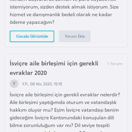
istemiyorum, sizden destek almak istiyorum. Size
hizmet ve danışmanlık bedeli olarak ne kadar
K
ödeme yapacağım?
a
m
Yorum Ekle
Cevabı Görüntüle
e
r
u
İsviçre aile birleşimi için gerekli
n
evraklar 2020
K
Y.P., 08 Nis 2020, 15:19
a
İsviçre aile birleşimi için gerekli evraklar nelerdir?
n
Aile birleşimi yaptığımda oturum ve vatandaşlık
a
hakkım oluyor mu? Eşim İsviçre vatandaşı benim
d
gideceğim İsviçre Kantonundaki konuşulan dili
a
bilme zorunluluğum var mı? Dil seviye tespiti