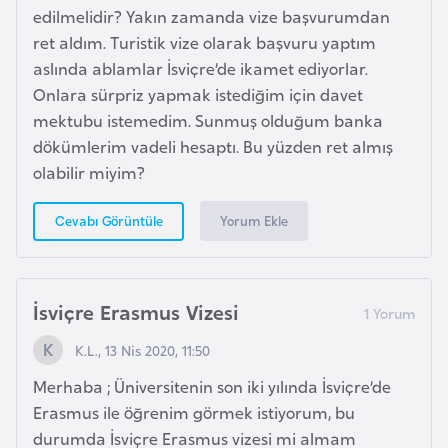
H
edilmelidir? Yakın zamanda vize başvurumdan
o
ret aldım. Turistik vize olarak başvuru yaptım
l
aslında ablamlar İsviçre’de ikamet ediyorlar.
l
Onlara sürpriz yapmak istediğim için davet
a
mektubu istemedim. Sunmuş olduğum banka
n
dökümlerim vadeli hesaptı. Bu yüzden ret almış
d
olabilir miyim?
a
Yorum Ekle
Cevabı Görüntüle
İ
n
g
İsviçre Erasmus Vizesi
i
K.L., 13 Nis 2020, 11:50
l
t
Merhaba ; Üniversitenin son iki yılında İsviçre’de
e
Erasmus ile öğrenim görmek istiyorum, bu
r
durumda İsviçre Erasmus vizesi mi almam