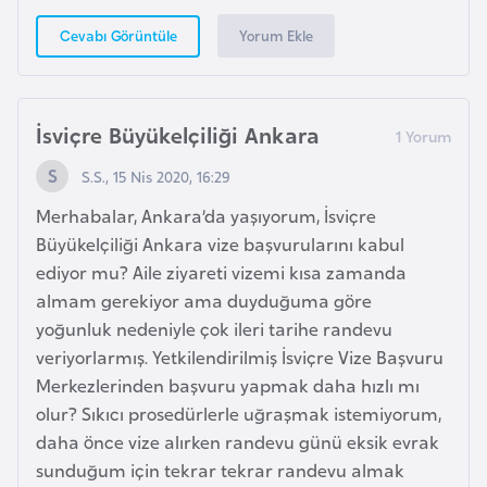
F
Yorum Ekle
Cevabı Görüntüle
r
a
n
s
İsviçre Büyükelçiliği Ankara
a
S.S., 15 Nis 2020, 16:29
Merhabalar, Ankara’da yaşıyorum, İsviçre
G
Büyükelçiliği Ankara vize başvurularını kabul
a
ediyor mu? Aile ziyareti vizemi kısa zamanda
b
almam gerekiyor ama duyduğuma göre
o
yoğunluk nedeniyle çok ileri tarihe randevu
n
veriyorlarmış. Yetkilendirilmiş İsviçre Vize Başvuru
Merkezlerinden başvuru yapmak daha hızlı mı
G
olur? Sıkıcı prosedürlerle uğraşmak istemiyorum,
a
daha önce vize alırken randevu günü eksik evrak
m
sunduğum için tekrar tekrar randevu almak
b