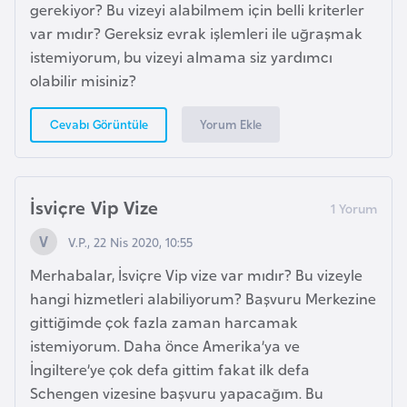
gerekiyor? Bu vizeyi alabilmem için belli kriterler
F
var mıdır? Gereksiz evrak işlemleri ile uğraşmak
a
istemiyorum, bu vizeyi almama siz yardımcı
s
olabilir misiniz?
o
Yorum Ekle
Cevabı Görüntüle
Ç
a
d
İsviçre Vip Vize
Ç
V.P., 22 Nis 2020, 10:55
e
Merhabalar, İsviçre Vip vize var mıdır? Bu vizeyle
k
hangi hizmetleri alabiliyorum? Başvuru Merkezine
C
gittiğimde çok fazla zaman harcamak
u
istemiyorum. Daha önce Amerika’ya ve
m
İngiltere’ye çok defa gittim fakat ilk defa
h
Schengen vizesine başvuru yapacağım. Bu
u