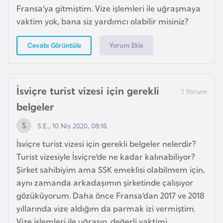
e
Fransa’ya gitmiştim. Vize işlemleri ile uğraşmaya
ç
vaktim yok, bana siz yardımcı olabilir misiniz?
İ
Yorum Ekle
Cevabı Görüntüle
s
v
i
İsviçre turist vizesi için gerekli
ç
belgeler
r
e
S.E., 10 Nis 2020, 08:16
İsviçre turist vizesi için gerekli belgeler nelerdir?
İ
Turist vizesiyle İsviçre’de ne kadar kalınabiliyor?
t
Şirket sahibiyim ama SSK emeklisi olabilmem için,
a
aynı zamanda arkadaşımın şirketinde çalışıyor
l
gözüküyorum. Daha önce Fransa’dan 2017 ve 2018
y
yıllarında vize aldığım da parmak izi vermiştim.
a
Vize işlemleri ile uğraşıp, değerli vaktimi