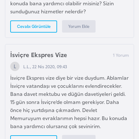
konuda bana yardımcı olabilir misiniz? Sizin
r
sunduğunuz hizmetler nelerdir?
i
y
Yorum Ekle
Cevabı Görüntüle
e
t
i
İsviçre Ekspres Vize
C
L.L., 22 Nis 2020, 09:43
e
İsviçre Ekspres vize diye bir vize duydum. Ablamlar
z
İsviçre vatandaşı ve çocuklarını evlendirecekler.
a
Bana davet mektubu ve düğün davetiyeleri geldi.
y
15 gün sonra İsviçre’de olmam gerekiyor. Daha
i
önce hiç yurtdışına çıkmadım. Devlet
r
Memuruyum evraklarımın hepsi hazır. Bu konuda
bana yardımcı olursanız çok sevinirim.
C