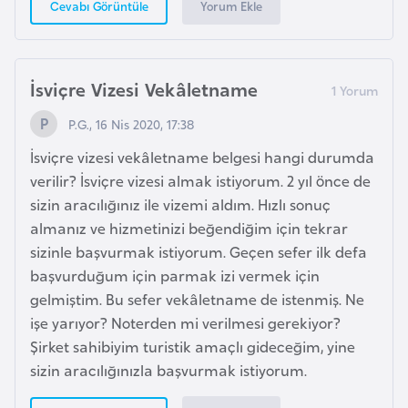
E
Yorum Ekle
Cevabı Görüntüle
t
i
y
İsviçre Vizesi Vekâletname
o
p
P.G., 16 Nis 2020, 17:38
y
İsviçre vizesi vekâletname belgesi hangi durumda
a
verilir? İsviçre vizesi almak istiyorum. 2 yıl önce de
sizin aracılığınız ile vizemi aldım. Hızlı sonuç
F
almanız ve hizmetinizi beğendiğim için tekrar
i
sizinle başvurmak istiyorum. Geçen sefer ilk defa
l
başvurduğum için parmak izi vermek için
d
gelmiştim. Bu sefer vekâletname de istenmiş. Ne
i
işe yarıyor? Noterden mi verilmesi gerekiyor?
ş
Şirket sahibiyim turistik amaçlı gideceğim, yine
i
sizin aracılığınızla başvurmak istiyorum.
S