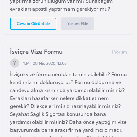
yaptırma zorunluluğum var mı? Sunacağım
K
evrakları apostil yaptırmam gerekiyor mu?
a
r
Yorum Ekle
Cevabı Görüntüle
a
d
a
İsviçre Vize Formu
ğ
Y.M., 08 Nis 2020, 12:03
K
İsviçre vize formu nereden temin edilebilir? Formu
e
kendimiz mi dolduruyoruz? Formu doldurma ve
n
randevu alma kısmında yardımcı olabilir misiniz?
y
Evrakları hazırlarken nelere dikkat etmem
a
gerekir? Dilekçeleri mi siz hazırlayabilir misiniz?
Seyahat Sağlık Sigortası konusunda bana
K
yardımcı olabilir misiniz? Daha önce yaptığım vize
o
başvurumda bana aracı firma yardımcı olmadı,
n