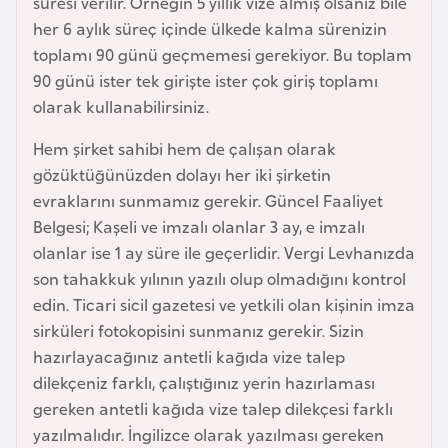
süresi verilir. Örneğin 5 yıllık vize almış olsanız bile
e
her 6 aylık süreç içinde ülkede kalma sürenizin
y
toplamı 90 günü geçmemesi gerekiyor. Bu toplam
n
90 günü ister tek girişte ister çok giriş toplamı
olarak kullanabilirsiniz.
B
Hem şirket sahibi hem de çalışan olarak
a
gözüktüğünüzden dolayı her iki şirketin
n
evraklarını sunmamız gerekir. Güncel Faaliyet
g
Belgesi; Kaşeli ve imzalı olanlar 3 ay, e imzalı
l
olanlar ise 1 ay süre ile geçerlidir. Vergi Levhanızda
a
son tahakkuk yılının yazılı olup olmadığını kontrol
d
edin. Ticari sicil gazetesi ve yetkili olan kişinin imza
e
sirküleri fotokopisini sunmanız gerekir. Sizin
ş
hazırlayacağınız antetli kağıda vize talep
dilekçeniz farklı, çalıştığınız yerin hazırlaması
B
gereken antetli kağıda vize talep dilekçesi farklı
e
yazılmalıdır. İngilizce olarak yazılması gereken
l