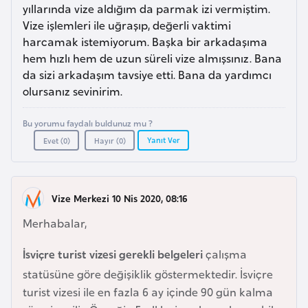
a
e
yıllarında vize aldığım da parmak izi vermiştim.
r
Vize işlemleri ile uğraşıp, değerli vaktimi
i
harcamak istemiyorum. Başka bir arkadaşıma
A
hem hızlı hem de uzun süreli vize almışsınız. Bana
z
da sizi arkadaşım tavsiye etti. Bana da yardımcı
e
olursanız sevinirim.
r
b
Bu yorumu faydalı buldunuz mu ?
a
Yanıt Ver
Evet (
0
)
Hayır (
0
)
y
c
a
Vize Merkezi 10 Nis 2020, 08:16
n
Merhabalar,
B
İsviçre turist vizesi gerekli belgeleri
çalışma
a
statüsüne göre değişiklik göstermektedir. İsviçre
h
turist vizesi ile en fazla 6 ay içinde 90 gün kalma
r