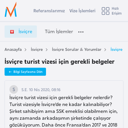
u
Hızlı
s
Referanslarımız
Vize İşlemleri
Başvuru yapmak istediğiniz ülkeyi seçin
Erişim
İ
İ
Üye
t
Ülke Seçimi
s
Girişi
r
v
l
İsviçre
Tüm İşlemler
a
i
l
e
ç
y
r
Anasayfa
İsviçre
İsviçre Sorular & Yorumlar
İsviçre tu
t
a
e
İsviçre turist vizesi için gerekli belgeler
V
i
i
A
Bilgi Sayfasına Dön
z
ş
v
e
u
i
İ
S.E. 10 Nis 2020, 08:16
s
ş
İsviçre turist vizesi için gerekli belgeler nelerdir?
m
t
l
Turist vizesiyle İsviçre’de ne kadar kalınabiliyor?
u
e
Şirket sahibiyim ama SSK emeklisi olabilmem için,
r
m
aynı zamanda arkadaşımın şirketinde çalışıyor
y
l
gözüküyorum. Daha önce Fransa’dan 2017 ve 2018