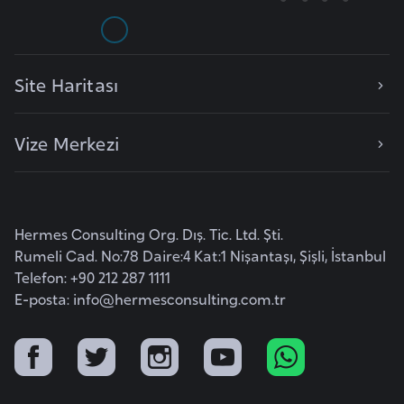
i
b
u
t
Site Haritası
i
Vize Merkezi
Ç
i
n
Hermes Consulting Org. Dış. Tic. Ltd. Şti.
D
Rumeli Cad. No:78 Daire:4 Kat:1 Nişantaşı, Şişli, İstanbul
a
Telefon: +90 212 287 1111
n
E-posta:
info@hermesconsulting.com.tr
i
m
a
r