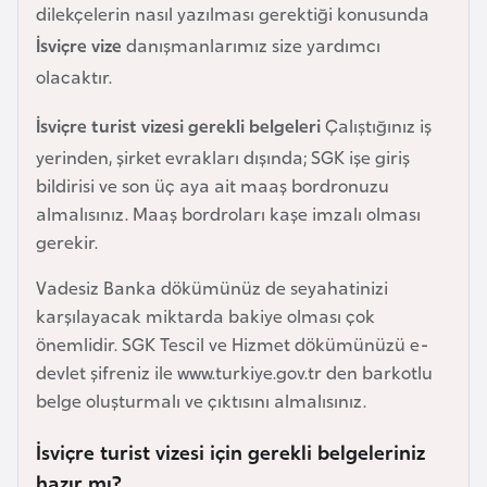
dilekçelerin nasıl yazılması gerektiği konusunda
a
İsviçre vize
danışmanlarımız size yardımcı
r
olacaktır.
u
s
İsviçre turist vizesi gerekli belgeleri
Çalıştığınız iş
yerinden, şirket evrakları dışında; SGK işe giriş
B
bildirisi ve son üç aya ait maaş bordronuzu
e
almalısınız. Maaş bordroları kaşe imzalı olması
l
gerekir.
ç
Vadesiz Banka dökümünüz de seyahatinizi
i
karşılayacak miktarda bakiye olması çok
k
önemlidir. SGK Tescil ve Hizmet dökümünüzü e-
a
devlet şifreniz ile www.turkiye.gov.tr den barkotlu
belge oluşturmalı ve çıktısını almalısınız.
B
e
İsviçre turist vizesi için gerekli belgeleriniz
n
hazır mı?