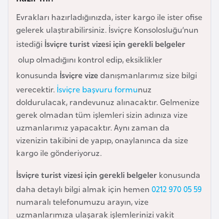
i
n
Evrakları hazırladığınızda, ister kargo ile ister ofise
gelerek ulaştırabilirsiniz. İsviçre Konsolosluğu’nun
istediği
İsviçre turist vizesi için gerekli belgeler
B
o
olup olmadığını kontrol edip, eksiklikler
s
konusunda
İsviçre vize
danışmanlarımız size bilgi
n
verecektir.
İsviçre başvuru formu
nuz
a
doldurulacak, randevunuz alınacaktır. Gelmenize
H
gerek olmadan tüm işlemleri sizin adınıza vize
e
uzmanlarımız yapacaktır. Aynı zaman da
r
vizenizin takibini de yapıp, onaylanınca da size
s
kargo ile gönderiyoruz.
e
k
İsviçre turist vizesi için gerekli belgeler
konusunda
daha detaylı bilgi almak için hemen
0212 970 05 59
B
numaralı telefonumuzu arayın, vize
u
uzmanlarımıza ulaşarak işlemlerinizi vakit