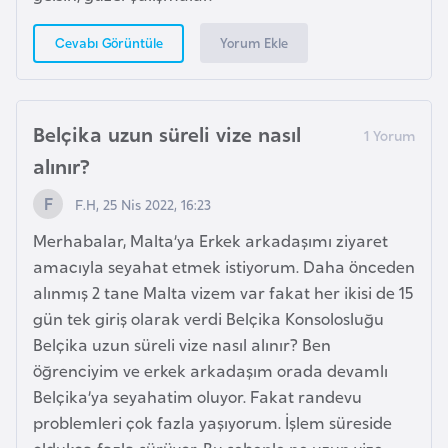
Yorum Ekle
Cevabı Görüntüle
K
a
m
Belçika uzun süreli vize nasıl
e
r
alınır?
u
F.H, 25 Nis 2022, 16:23
n
Merhabalar, Malta’ya Erkek arkadaşımı ziyaret
amacıyla seyahat etmek istiyorum. Daha önceden
K
alınmış 2 tane Malta vizem var fakat her ikisi de 15
a
gün tek giriş olarak verdi Belçika Konsolosluğu
n
Belçika uzun süreli vize nasıl alınır? Ben
a
öğrenciyim ve erkek arkadaşım orada devamlı
d
Belçika’ya seyahatim oluyor. Fakat randevu
a
problemleri çok fazla yaşıyorum. İşlem süreside