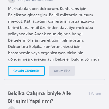
a
Merhabalar, ben doktorum. Konferans için
r
Belçika’ya gideceğim. Belirli miktarda bursum
u
mevcut. Katılacağım konferansın organizasyon
s
birimi bana mail üzerinden davetiye mektubu
yollayacaklar. Ancak onun dışında hangi
B
belgelerin olması gerektiğini bilmiyorum.
e
Doktorlara Belçika konferans vizesi için
l
hastanemin veya organizasyon biriminin
ç
göndermesi gereken ayrı belgeler bulunuyor mu?
i
k
Yorum Ekle
Cevabı Görüntüle
a
B
Belçika Çalışma İzniyle Aile
e
Birleşimi Yapılır mı?
n