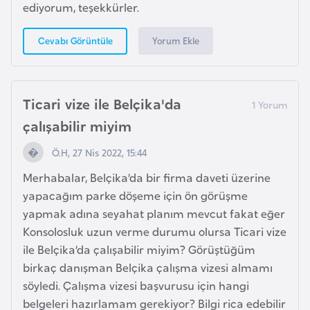
s
ediyorum, teşekkürler.
a
u
Yorum Ekle
Cevabı Görüntüle
G
i
Ticari vize ile Belçika'da
n
çalışabilir miyim
e
Ö.H, 27 Nis 2022, 15:44
G
Merhabalar, Belçika’da bir firma daveti üzerine
r
yapacağım parke döşeme için ön görüşme
e
yapmak adına seyahat planım mevcut fakat eğer
n
Konsolosluk uzun verme durumu olursa Ticari vize
a
ile Belçika’da çalışabilir miyim? Görüştüğüm
d
birkaç danışman Belçika çalışma vizesi almamı
a
söyledi. Çalışma vizesi başvurusu için hangi
belgeleri hazırlamam gerekiyor? Bilgi rica edebilir