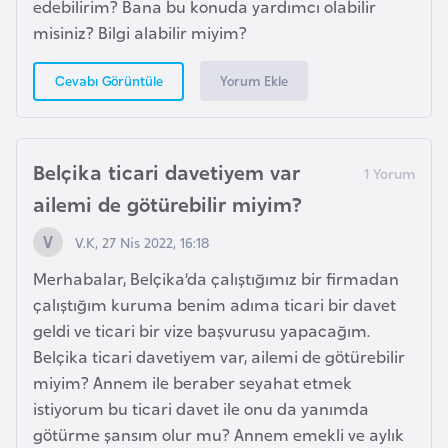
edebilirim? Bana bu konuda yardımcı olabilir
o
misiniz? Bilgi alabilir miyim?
B
Yorum Ekle
Cevabı Görüntüle
u
l
g
Belçika ticari davetiyem var
a
ailemi de götürebilir miyim?
r
i
V.K, 27 Nis 2022, 16:18
s
Merhabalar, Belçika’da çalıştığımız bir firmadan
t
çalıştığım kuruma benim adıma ticari bir davet
a
geldi ve ticari bir vize başvurusu yapacağım.
n
Belçika ticari davetiyem var, ailemi de götürebilir
miyim? Annem ile beraber seyahat etmek
E
istiyorum bu ticari davet ile onu da yanımda
r
götürme şansım olur mu? Annem emekli ve aylık
m