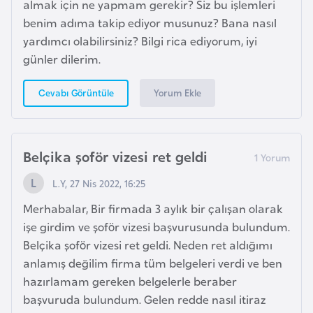
almak için ne yapmam gerekir? Siz bu işlemleri
k
benim adıma takip ediyor musunuz? Bana nasıl
a
yardımcı olabilirsiniz? Bilgi rica ediyorum, iyi
günler dilerim.
D
e
Yorum Ekle
Cevabı Görüntüle
m
o
k
Belçika şoför vizesi ret geldi
r
a
L.Y, 27 Nis 2022, 16:25
t
Merhabalar, Bir firmada 3 aylık bir çalışan olarak
i
işe girdim ve şoför vizesi başvurusunda bulundum.
k
Belçika şoför vizesi ret geldi. Neden ret aldığımı
K
anlamış değilim firma tüm belgeleri verdi ve ben
o
hazırlamam gereken belgelerle beraber
n
başvuruda bulundum. Gelen redde nasıl itiraz
g