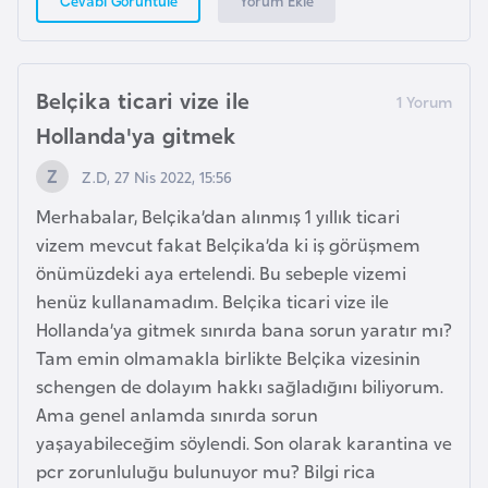
Yorum Ekle
Cevabı Görüntüle
i
y
a
Belçika ticari vize ile
Hollanda'ya gitmek
G
a
Z.D, 27 Nis 2022, 15:56
n
Merhabalar, Belçika’dan alınmış 1 yıllık ticari
a
vizem mevcut fakat Belçika’da ki iş görüşmem
önümüzdeki aya ertelendi. Bu sebeple vizemi
G
henüz kullanamadım. Belçika ticari vize ile
i
Hollanda’ya gitmek sınırda bana sorun yaratır mı?
n
Tam emin olmamakla birlikte Belçika vizesinin
e
schengen de dolayım hakkı sağladığını biliyorum.
B
Ama genel anlamda sınırda sorun
i
yaşayabileceğim söylendi. Son olarak karantina ve
s
pcr zorunluluğu bulunuyor mu? Bilgi rica