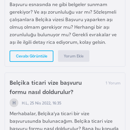
e
Başvuru esnasında ne gibi belgeler sunmam
gerekiyor? Ve aşı zorunluluğu var mı? Sözleşmeli
çalışanlara Belçika vizesi Başvuru yaparken aşı
I
olmuş olmam gerekiyor mu? Herhangi bir aşı
r
zorunluluğu bulunuyor mu? Gerekli evrakalar ve
a
aşı ile ilgili detay rica ediyorum, kolay gelsin.
k
Yorum Ekle
Cevabı Görüntüle
İ
r
l
Belçika ticari vize başvuru
a
n
formu nasıl doldurulur?
d
H.L, 25 Nis 2022, 16:35
a
Merhabalar, Belçika’ya ticari bir vize
başvurusunda bulunacağım. Belçika ticari vize
İ
başvuru formu nasıl doldurulur? Bana bu konuda
s