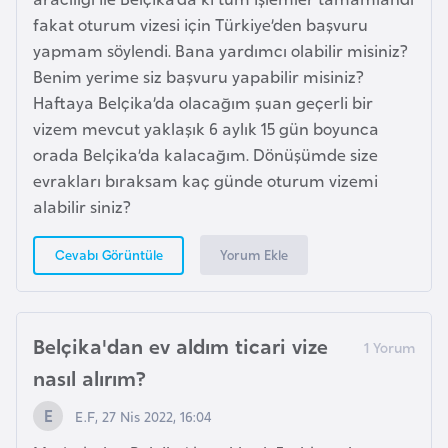
E
fakat oturum vizesi için Türkiye’den başvuru
t
yapmam söylendi. Bana yardımcı olabilir misiniz?
i
Benim yerime siz başvuru yapabilir misiniz?
y
Haftaya Belçika’da olacağım şuan geçerli bir
o
vizem mevcut yaklaşık 6 aylık 15 gün boyunca
p
orada Belçika’da kalacağım. Dönüşümde size
y
evrakları bıraksam kaç günde oturum vizemi
a
alabilir siniz?
F
Yorum Ekle
Cevabı Görüntüle
i
l
d
Belçika'dan ev aldım ticari vize
i
nasıl alırım?
ş
i
E.F, 27 Nis 2022, 16:04
S