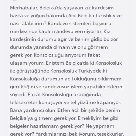
Merhabalar, Belçika’da yaşayan kız kardeşim
i
hasta ve yoğun bakımda Acil Belçika turistik vize
t
nasıl alabilirim? Randevu sistemleri başvuru
v
merkezinde kapalı randevu vermiyorlar. Kız
a
kardeşimin durumu ağır ve benim gidip bu zor
n
durumda yanında olmam ve onu görmem
y
gerekiyor. Konsolosluğu arıyorum fakat
a
ulaşamıyorum. Eniştem Belçika’da ki Konsolosluk
ile görüştüğünde Konsolosluk Türkiye’de ki
L
Konsolosluğa durumun acil olduğunu bildirmem
ü
gerektiğini ve randevusuz işlem yapabileceklerini
k
söyledi. Fakat Konsolosluğu aradığımda
s
telesekreter konuşuyor ve tel yüzüme kapanıyor.
e
Bana yardımcı olun lütfen acil bir şekilde benim
m
Belçika’ya gitmem gerekiyor. Emekliyim be gibi
b
belgeler hazırlamam gerekiyor? Ne yapmam
u
gerekiyor? Yardımlarınızı bekliyorum, teşekkürler.