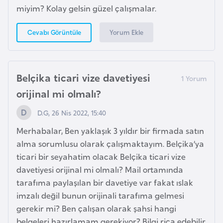
miyim? Kolay gelsin güzel çalışmalar.
G
ü
Yorum Ekle
Cevabı Görüntüle
n
e
y
K
Belçika ticari vize davetiyesi
o
orijinal mi olmalı?
r
e
D.G, 26 Nis 2022, 15:40
Merhabalar, Ben yaklaşık 3 yıldır bir firmada satın
G
alma sorumlusu olarak çalışmaktayım. Belçika’ya
ü
ticari bir seyahatim olacak Belçika ticari vize
n
davetiyesi orijinal mi olmalı? Mail ortamında
e
tarafıma paylaşılan bir davetiye var fakat ıslak
y
imzalı değil bunun orijinali tarafıma gelmesi
S
gerekir mi? Ben çalışan olarak şahsi hangi
u
belgeleri hazırlamam gerekiyor? Bilgi rica edebilir