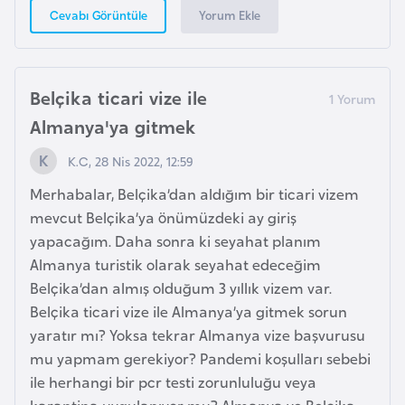
Yorum Ekle
Cevabı Görüntüle
r
i
y
e
Belçika ticari vize ile
t
Almanya'ya gitmek
i
K.C, 28 Nis 2022, 12:59
C
Merhabalar, Belçika’dan aldığım bir ticari vizem
e
mevcut Belçika’ya önümüzdeki ay giriş
z
yapacağım. Daha sonra ki seyahat planım
a
Almanya turistik olarak seyahat edeceğim
y
Belçika’dan almış olduğum 3 yıllık vizem var.
i
Belçika ticari vize ile Almanya’ya gitmek sorun
r
yaratır mı? Yoksa tekrar Almanya vize başvurusu
mu yapmam gerekiyor? Pandemi koşulları sebebi
ile herhangi bir pcr testi zorunluluğu veya
C