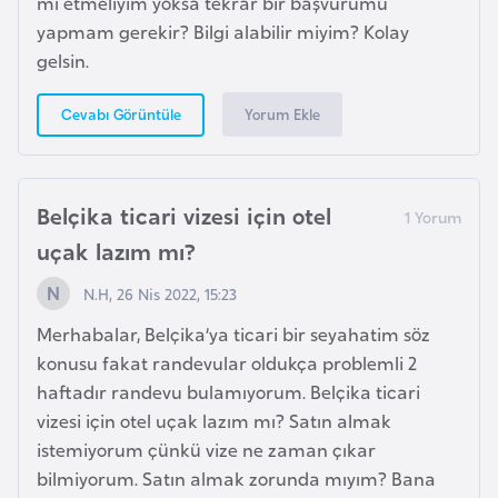
s
mı etmeliyim yoksa tekrar bir başvurumu
t
yapmam gerekir? Bilgi alabilir miyim? Kolay
a
gelsin.
n
Yorum Ekle
Cevabı Görüntüle
H
ı
r
Belçika ticari vizesi için otel
v
uçak lazım mı?
a
N.H, 26 Nis 2022, 15:23
t
i
Merhabalar, Belçika’ya ticari bir seyahatim söz
s
konusu fakat randevular oldukça problemli 2
t
haftadır randevu bulamıyorum. Belçika ticari
a
vizesi için otel uçak lazım mı? Satın almak
n
istemiyorum çünkü vize ne zaman çıkar
bilmiyorum. Satın almak zorunda mıyım? Bana