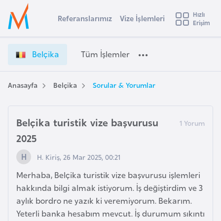
u
Hızlı
s
Referanslarımız
Vize İşlemleri
Başvuru yapmak istediğiniz ülkeyi seçin
Erişim
B
İ
Üye
t
Ülke Seçimi
e
Girişi
r
l
l
Belçika
Tüm İşlemler
a
ç
l
e
i
y
k
Anasayfa
Belçika
Sorular & Yorumlar
t
a
a
V
i
i
Belçika turistik vize başvurusu
A
z
ş
v
2025
e
u
i
İ
H. Kiriş, 26 Mar 2025, 00:21
s
ş
m
t
Merhaba, Belçika turistik vize başvurusu işlemleri
l
u
hakkında bilgi almak istiyorum. İş değiştirdim ve 3
e
r
aylık bordro ne yazık ki veremiyorum. Bekarım.
m
y
l
Yeterli banka hesabım mevcut. İş durumum sıkıntı