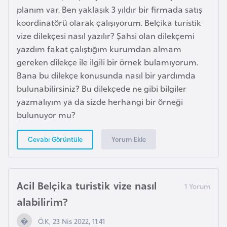
b
planım var. Ben yaklaşık 3 yıldır bir firmada satış
y
koordinatörü olarak çalışıyorum. Belçika turistik
a
vize dilekçesi nasıl yazılır? Şahsi olan dilekçemi
yazdım fakat çalıştığım kurumdan almam
gereken dilekçe ile ilgili bir örnek bulamıyorum.
L
Bana bu dilekçe konusunda nasıl bir yardımda
i
bulunabilirsiniz? Bu dilekçede ne gibi bilgiler
h
yazmalıyım ya da sizde herhangi bir örneği
t
bulunuyor mu?
e
n
Yorum Ekle
Cevabı Görüntüle
ş
t
a
y
Acil Belçika turistik vize nasıl
n
alabilirim?
Ö.K, 23 Nis 2022, 11:41
L