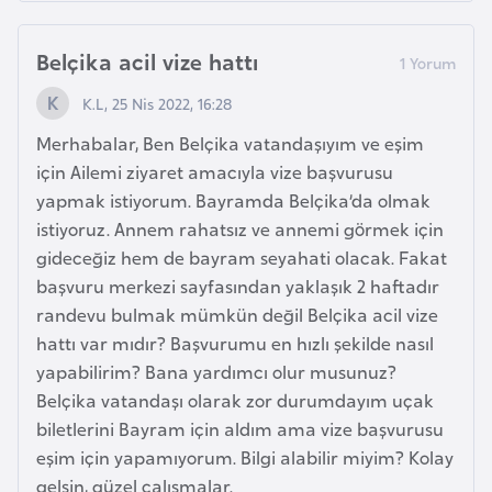
İ
Belçika acil vize hattı
z
K.L, 25 Nis 2022, 16:28
l
a
Merhabalar, Ben Belçika vatandaşıyım ve eşim
n
için Ailemi ziyaret amacıyla vize başvurusu
d
yapmak istiyorum. Bayramda Belçika’da olmak
a
istiyoruz. Annem rahatsız ve annemi görmek için
gideceğiz hem de bayram seyahati olacak. Fakat
başvuru merkezi sayfasından yaklaşık 2 haftadır
K
randevu bulmak mümkün değil Belçika acil vize
a
hattı var mıdır? Başvurumu en hızlı şekilde nasıl
m
yapabilirim? Bana yardımcı olur musunuz?
b
Belçika vatandaşı olarak zor durumdayım uçak
o
biletlerini Bayram için aldım ama vize başvurusu
ç
eşim için yapamıyorum. Bilgi alabilir miyim? Kolay
y
gelsin, güzel çalışmalar.
a