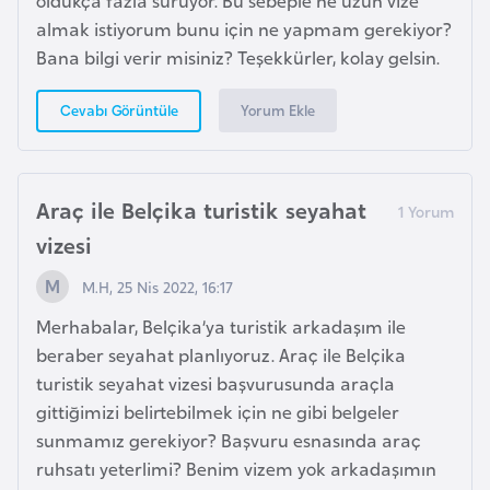
oldukça fazla sürüyor. Bu sebeple ne uzun vize
K
almak istiyorum bunu için ne yapmam gerekiyor?
a
Bana bilgi verir misiniz? Teşekkürler, kolay gelsin.
r
a
Yorum Ekle
Cevabı Görüntüle
d
a
ğ
Araç ile Belçika turistik seyahat
vizesi
K
e
M.H, 25 Nis 2022, 16:17
n
Merhabalar, Belçika’ya turistik arkadaşım ile
y
beraber seyahat planlıyoruz. Araç ile Belçika
a
turistik seyahat vizesi başvurusunda araçla
gittiğimizi belirtebilmek için ne gibi belgeler
K
sunmamız gerekiyor? Başvuru esnasında araç
o
ruhsatı yeterlimi? Benim vizem yok arkadaşımın
n