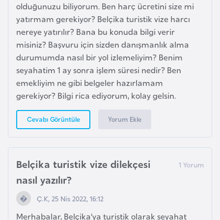
e
olduğunuzu biliyorum. Ben harç ücretini size mi
s
yatırmam gerekiyor? Belçika turistik vize harcı
o
nereye yatırılır? Bana bu konuda bilgi verir
t
misiniz? Başvuru için sizden danışmanlık alma
h
durumumda nasıl bir yol izlemeliyim? Benim
o
seyahatim 1 ay sonra işlem süresi nedir? Ben
emekliyim ne gibi belgeler hazırlamam
gerekiyor? Bilgi rica ediyorum, kolay gelsin.
L
e
Yorum Ekle
Cevabı Görüntüle
t
o
n
y
Belçika turistik vize dilekçesi
a
nasıl yazılır?
Ç.K, 25 Nis 2022, 16:12
L
i
Merhabalar, Belçika’ya turistik olarak seyahat