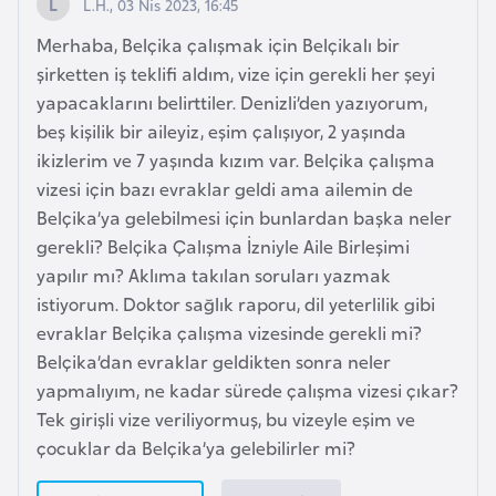
L.H., 03 Nis 2023, 16:45
i
n
Merhaba, Belçika çalışmak için Belçikalı bir
şirketten iş teklifi aldım, vize için gerekli her şeyi
B
yapacaklarını belirttiler. Denizli’den yazıyorum,
o
beş kişilik bir aileyiz, eşim çalışıyor, 2 yaşında
s
ikizlerim ve 7 yaşında kızım var. Belçika çalışma
n
vizesi için bazı evraklar geldi ama ailemin de
a
Belçika’ya gelebilmesi için bunlardan başka neler
H
gerekli? Belçika Çalışma İzniyle Aile Birleşimi
e
yapılır mı? Aklıma takılan soruları yazmak
r
istiyorum. Doktor sağlık raporu, dil yeterlilik gibi
s
evraklar Belçika çalışma vizesinde gerekli mi?
e
Belçika’dan evraklar geldikten sonra neler
k
yapmalıyım, ne kadar sürede çalışma vizesi çıkar?
Tek girişli vize veriliyormuş, bu vizeyle eşim ve
çocuklar da Belçika’ya gelebilirler mi?
B
u