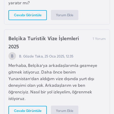
a
e
yaratır mı?
r
i
Yorum Ekle
Cevabı Görüntüle
A
z
e
r
Belçika Turistik Vize İşlemleri
b
2025
a
B. Gözde Taka, 25 Oca 2025, 12:35
y
c
Merhaba, Belçika'ya arkadaşlarımla gezmeye
a
gitmek istiyoruz. Daha önce benim
n
Yunanistan'dan aldığım vize dışında yurt dışı
deneyimi olan yok. Arkadaşlarım ve ben
B
öğrenciyiz. Nasıl bir yol izleyelim, öğrenmek
a
istiyoruz.
h
Yorum Ekle
Cevabı Görüntüle
r