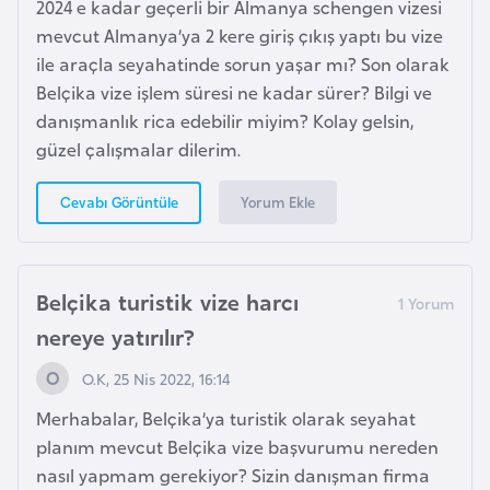
2024 e kadar geçerli bir Almanya schengen vizesi
g
mevcut Almanya’ya 2 kere giriş çıkış yaptı bu vize
o
ile araçla seyahatinde sorun yaşar mı? Son olarak
Belçika vize işlem süresi ne kadar sürer? Bilgi ve
K
danışmanlık rica edebilir miyim? Kolay gelsin,
ü
güzel çalışmalar dilerim.
b
a
Yorum Ekle
Cevabı Görüntüle
K
u
Belçika turistik vize harcı
v
nereye yatırılır?
e
y
O.K, 25 Nis 2022, 16:14
t
Merhabalar, Belçika’ya turistik olarak seyahat
planım mevcut Belçika vize başvurumu nereden
L
nasıl yapmam gerekiyor? Sizin danışman firma