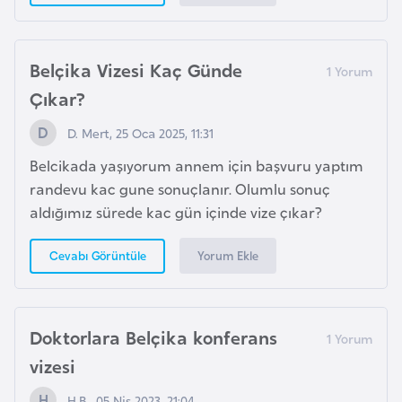
e
y
n
Belçika Vizesi Kaç Günde
Çıkar?
B
D. Mert, 25 Oca 2025, 11:31
a
n
Belcikada yaşıyorum annem için başvuru yaptım
g
randevu kac gune sonuçlanır. Olumlu sonuç
l
aldığımız sürede kac gün içinde vize çıkar?
a
d
Yorum Ekle
Cevabı Görüntüle
e
ş
Doktorlara Belçika konferans
B
vizesi
e
l
H.B., 05 Nis 2023, 21:04