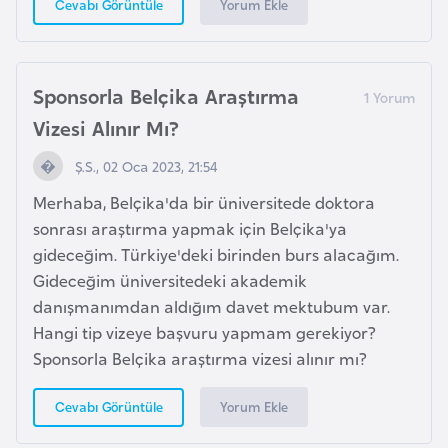
Yorum Ekle
Cevabı Görüntüle
l
g
a
r
Sponsorla Belçika Araştırma
i
Vizesi Alınır Mı?
s
Ş.S., 02 Oca 2023, 21:54
t
a
Merhaba, Belçika'da bir üniversitede doktora
n
sonrası araştırma yapmak için Belçika'ya
gideceğim. Türkiye'deki birinden burs alacağım.
Gideceğim üniversitedeki akademik
B
danışmanımdan aldığım davet mektubum var.
u
Hangi tip vizeye başvuru yapmam gerekiyor?
r
Sponsorla Belçika araştırma vizesi alınır mı?
k
i
Yorum Ekle
Cevabı Görüntüle
n
a