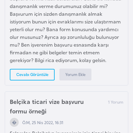
danışmanlık verme durumunuz olabilir mi?
p
Başvurum için sizden danışmanlık almak
a
istiyorum bunun için evraklarımı size ulaştırmam
n
yeterli olur mu? Bana form konusunda yardımcı
y
olur musunuz? Ayrıca aşı zorunluluğu bulunuyor
a
mu? Ben işverenim başvuru esnasında karşı
firmadan ne gibi belgeler temin etmem
İ
gerekiyor? Bilgi rica ediyorum, kolay gelsin.
s
r
Yorum Ekle
Cevabı Görüntüle
a
i
l
Belçika ticari vize başvuru
formu örneği
İ
s
Ö.M, 25 Nis 2022, 16:31
v