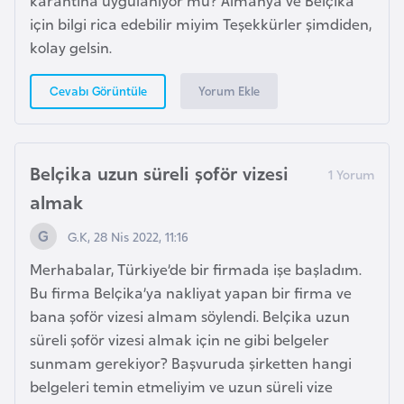
karantina uygulanıyor mu? Almanya ve Belçika
i
için bilgi rica edebilir miyim Teşekkürler şimdiden,
b
kolay gelsin.
u
t
Yorum Ekle
Cevabı Görüntüle
i
Ç
Belçika uzun süreli şoför vizesi
i
n
almak
G.K, 28 Nis 2022, 11:16
D
Merhabalar, Türkiye’de bir firmada işe başladım.
a
Bu firma Belçika’ya nakliyat yapan bir firma ve
n
bana şoför vizesi almam söylendi. Belçika uzun
i
süreli şoför vizesi almak için ne gibi belgeler
m
sunmam gerekiyor? Başvuruda şirketten hangi
a
belgeleri temin etmeliyim ve uzun süreli vize
r