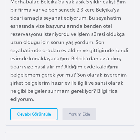
Merhabalar, Belçika’da yaklaşık 5 yıldır çalıştığım
a
bir firma var ve ben senede 2 3 kere Belçika’ya
h
ticari amaçla seyahat ediyorum. Bu seyahatim
i
esnasında vize başvurularında benden otel
l
rezervasyonu isteniyordu ve işlem süresi oldukça
i
uzun olduğu için sorun yaşıyordum. Son
seyahatimde oradan ev aldım ve gittiğimde kendi
F
evimde konaklayacağım. Belçika’dan ev aldım,
i
ticari vize nasıl alırım? Aldığım evde kaldığımı
n
belgelemem gerekiyor mu? Son olarak işverenim
l
şirket belgelerim hazır ev ile ilgili ve şahsi olarak
a
ne gibi belgeler sunmam gerekiyor? Bilgi rica
n
ediyorum.
d
i
Yorum Ekle
Cevabı Görüntüle
y
a