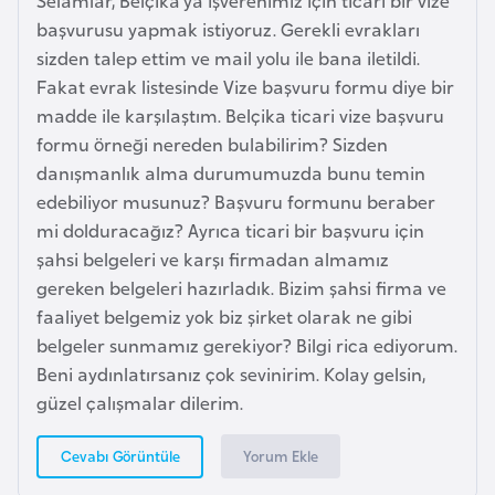
Selamlar, Belçika’ya işverenimiz için ticari bir vize
e
başvurusu yapmak istiyoruz. Gerekli evrakları
ç
sizden talep ettim ve mail yolu ile bana iletildi.
Fakat evrak listesinde Vize başvuru formu diye bir
İ
madde ile karşılaştım. Belçika ticari vize başvuru
s
formu örneği nereden bulabilirim? Sizden
v
danışmanlık alma durumumuzda bunu temin
i
edebiliyor musunuz? Başvuru formunu beraber
ç
mi dolduracağız? Ayrıca ticari bir başvuru için
r
şahsi belgeleri ve karşı firmadan almamız
e
gereken belgeleri hazırladık. Bizim şahsi firma ve
faaliyet belgemiz yok biz şirket olarak ne gibi
İ
belgeler sunmamız gerekiyor? Bilgi rica ediyorum.
t
Beni aydınlatırsanız çok sevinirim. Kolay gelsin,
a
güzel çalışmalar dilerim.
l
y
Yorum Ekle
Cevabı Görüntüle
a