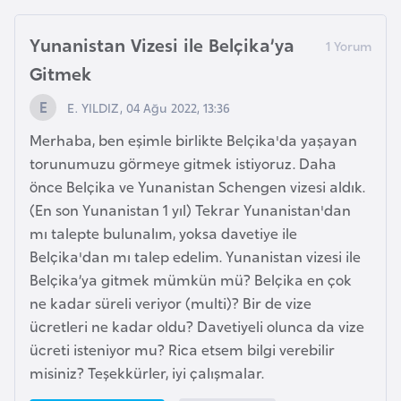
F
a
Yunanistan Vizesi ile Belçika’ya
s
Gitmek
o
E. YILDIZ, 04 Ağu 2022, 13:36
Ç
Merhaba, ben eşimle birlikte Belçika'da yaşayan
a
torunumuzu görmeye gitmek istiyoruz. Daha
d
önce Belçika ve Yunanistan Schengen vizesi aldık.
(En son Yunanistan 1 yıl) Tekrar Yunanistan'dan
mı talepte bulunalım, yoksa davetiye ile
Ç
Belçika'dan mı talep edelim. Yunanistan vizesi ile
e
Belçika’ya gitmek mümkün mü? Belçika en çok
k
ne kadar süreli veriyor (multi)? Bir de vize
C
ücretleri ne kadar oldu? Davetiyeli olunca da vize
u
ücreti isteniyor mu? Rica etsem bilgi verebilir
m
misiniz? Teşekkürler, iyi çalışmalar.
h
u