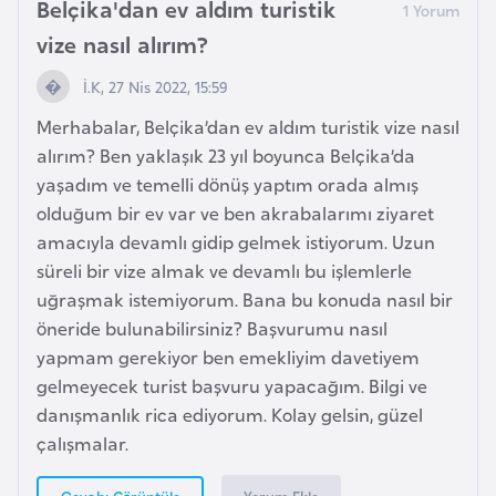
Belçika'dan ev aldım turistik
F
vize nasıl alırım?
r
a
İ.K, 27 Nis 2022, 15:59
n
Merhabalar, Belçika’dan ev aldım turistik vize nasıl
s
alırım? Ben yaklaşık 23 yıl boyunca Belçika’da
a
yaşadım ve temelli dönüş yaptım orada almış
olduğum bir ev var ve ben akrabalarımı ziyaret
G
amacıyla devamlı gidip gelmek istiyorum. Uzun
a
süreli bir vize almak ve devamlı bu işlemlerle
b
uğraşmak istemiyorum. Bana bu konuda nasıl bir
o
öneride bulunabilirsiniz? Başvurumu nasıl
n
yapmam gerekiyor ben emekliyim davetiyem
gelmeyecek turist başvuru yapacağım. Bilgi ve
G
danışmanlık rica ediyorum. Kolay gelsin, güzel
a
çalışmalar.
m
b