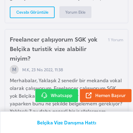
r
g
Yorum Ekle
Cevabı Görüntüle
M
a
Freelancer çalışıyorum SGK yok
c
Belçika turistik vize alabilir
a
r
miyim?
i
M.K, 23 Nis 2022, 11:38
s
t
Merhabalar, Yaklaşık 2 senedir bir mekanda vokal
a
olarak çalışıyorum. Freelancer çalışıyorum SGK
n
Whatsapp
Hemen Başvur
yok Belçika turistik vize alabilir miyim? Başvuru
yaparken bunu ne şekilde belgelemem gerekiyor?
Yaklaşık 7 ay daha geçerli bir iş sözleşmem
M
mevcut haftanın 4 günü sahne alıyorum bu
a
Belçika Vize Danışma Hattı
mekanda ve oldukça güzel bir gelirim mevcut
l