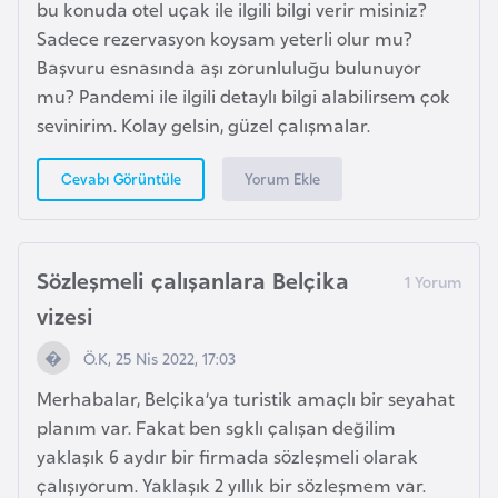
bu konuda otel uçak ile ilgili bilgi verir misiniz?
H
Sadece rezervasyon koysam yeterli olur mu?
o
Başvuru esnasında aşı zorunluluğu bulunuyor
l
mu? Pandemi ile ilgili detaylı bilgi alabilirsem çok
l
sevinirim. Kolay gelsin, güzel çalışmalar.
a
n
Yorum Ekle
Cevabı Görüntüle
d
a
Sözleşmeli çalışanlara Belçika
İ
n
vizesi
g
Ö.K, 25 Nis 2022, 17:03
i
l
Merhabalar, Belçika’ya turistik amaçlı bir seyahat
t
planım var. Fakat ben sgklı çalışan değilim
e
yaklaşık 6 aydır bir firmada sözleşmeli olarak
r
çalışıyorum. Yaklaşık 2 yıllık bir sözleşmem var.