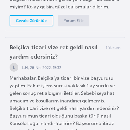
d
miyim? Kolay gelsin, güzel çalışmalar dilerim.
a
n
Yorum Ekle
Cevabı Görüntüle
G
u
Belçika ticari vize ret geldi nasıl
y
yardım edersiniz?
a
L.H, 26 Nis 2022, 15:32
n
a
Merhabalar, Belçika’ya ticari bir vize başvurusu
yaptım. Fakat işlem süresi yaklaşık 1 ay sürdü ve
H
gelen sonuç ret aldığımı ilettiler. Sebebi seyahat
i
amacım ve koşullarım inandırıcı gelmemiş.
n
Belçika ticari vize ret geldi nasıl yardım edersiniz?
d
Başvurumun ticari olduğunu başka türlü nasıl
i
Konsolosluğu inandırabilirim? Başvuruma itiraz