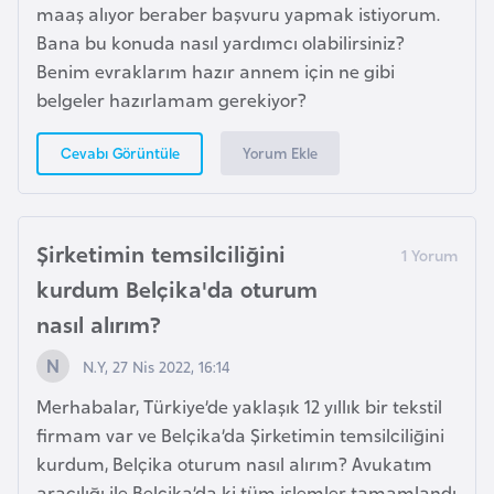
maaş alıyor beraber başvuru yapmak istiyorum.
e
Bana bu konuda nasıl yardımcı olabilirsiniz?
n
Benim evraklarım hazır annem için ne gibi
i
belgeler hazırlamam gerekiyor?
s
t
Yorum Ekle
Cevabı Görüntüle
a
n
Şirketimin temsilciliğini
E
kurdum Belçika'da oturum
s
t
nasıl alırım?
o
N.Y, 27 Nis 2022, 16:14
n
y
Merhabalar, Türkiye’de yaklaşık 12 yıllık bir tekstil
a
firmam var ve Belçika’da Şirketimin temsilciliğini
kurdum, Belçika oturum nasıl alırım? Avukatım
aracılığı ile Belçika’da ki tüm işlemler tamamlandı