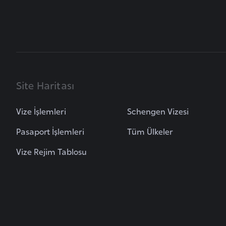
B
u
l
g
a
Site Haritası
r
i
Vize İşlemleri
Schengen Vizesi
s
t
Pasaport İşlemleri
Tüm Ülkeler
a
Vize Rejim Tablosu
n
B
u
r
k