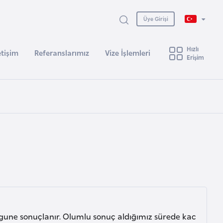
Üye Girişi
Hızlı
etişim
Referanslarımız
Vize İşlemleri
Erişim
une sonuçlanır. Olumlu sonuç aldığımız sürede kac