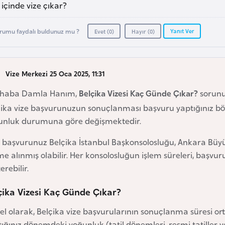
içinde vize çıkar?
Yanıt Ver
rumu faydalı buldunuz mu ?
Evet (
0
)
Hayır (
0
)
Vize Merkezi 25 Oca 2025, 11:31
haba Damla Hanım,
Belçika Vizesi Kaç Günde Çıkar?
sorunu
ika vize başvurunuzun sonuçlanması başvuru yaptığınız böl
unluk durumuna göre değişmektedir.
 başvurunuz Belçika İstanbul Başkonsolosluğu, Ankara Büyük
me alınmış olabilir. Her konsolosluğun işlem süreleri, başvu
erebilir.
çika Vizesi Kaç Günde Çıkar?
l olarak, Belçika vize başvurularının sonuçlanma süresi o
ığınız dönemdeki yoğunluk (tatil dönemleri, resmi tatiller 