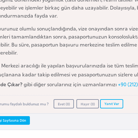
leyebilir ve işlemler birkaç gün daha uzayabilir. Dolayısıy
undurmanızda fayda var.
urunuz olumlu sonuçlandığında, vize onayından sonra vizeyi
emleri tamamlandıktan sonra, pasaportunuzun konsoloslukta
bilir. Bu süre, pasaportun başvuru merkezine teslim edilme
erebilir.
 Merkezi aracılığı ile yapılan başvurularınızda ise tüm tesli
çlanana kadar takip edilmesi ve pasaportunuzun sizlere ulaşt
de Çıkar?
gibi diğer sorularınız için uzmanlarımızı
+90 (212)
Yanıt Ver
rumu faydalı buldunuz mu ?
Evet (
0
)
Hayır (
0
)
gi Sayfasına Dön