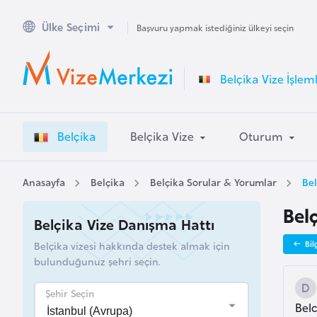
Ülke Seçimi
A
Başvuru yapmak istediğiniz ülkeyi seçin
v
u
Belçika Vize İşleml
s
t
r
Belçika
Belçika Vize
Oturum
a
l
y
Anasayfa
Belçika
Belçika Sorular & Yorumlar
Bel
a
Bel
Belçika Vize Danışma Hattı
A
Belçika vizesi hakkında destek almak için
Bil
v
bulunduğunuz şehri seçin.
u
s
Şehir Seçin
Bel
t