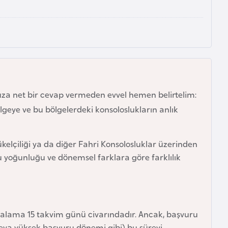
za net bir cevap vermeden evvel hemen belirtelim:
geye ve bu bölgelerdeki konsoloslukların anlık
elçiliği ya da diğer Fahri Konsolosluklar üzerinden
ru yoğunluğu ve dönemsel farklara göre farklılık
rtalama 15 takvim günü civarındadır. Ancak, başvuru
veya yüksek başvuru dönemi gibi) bu süreyi