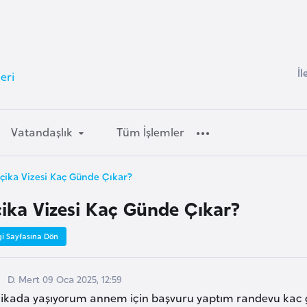
İl
eri
Vatandaşlık
Tüm İşlemler
çika Vizesi Kaç Günde Çıkar?
çika Vizesi Kaç Günde Çıkar?
gi Sayfasına Dön
D. Mert 09 Oca 2025, 12:59
cikada yaşıyorum annem için başvuru yaptım randevu kac g