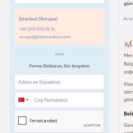
gün 
u
r
İstanbul (Avrupa)
Bu yo
y
a
+90 (212) 970 05 15
avrupa@vizemerkezi.com
A
z
veya
Mer
e
Belç
Formu Doldurun, Sizi Arayalım
r
yoğ
b
Vize
a
işle
y
göst
c
a
Bel
n
Gene
yapt
B