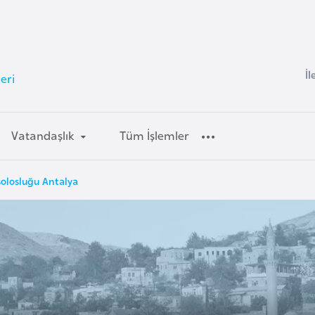
İl
eri
Vatandaşlık
Tüm İşlemler
solosluğu Antalya