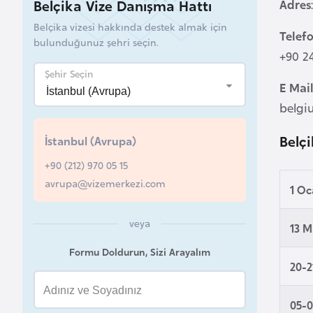
Belçika Vize Danışma Hattı
Adres
a
Belçika vizesi hakkında destek almak için
Telef
h
bulunduğunuz şehri seçin.
r
+90 2
e
Şehir Seçin
E Mai
y
belgi
n
Belçi
İstanbul (Avrupa)
B
+90 (212) 970 05 15
a
avrupa@vizemerkezi.com
n
1 O
g
l
veya
13 
a
Formu Doldurun, Sizi Arayalım
d
20-2
e
ş
05-0