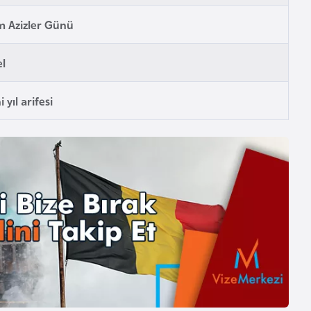
 Azizler Günü
l
 yıl arifesi