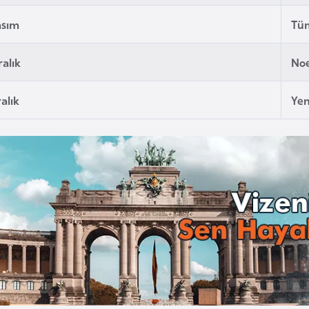
asım
Tüm
ralık
Noe
ralık
Yeni