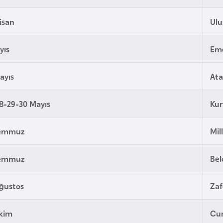
Nisan
Ulu
yıs
Em
ayıs
Ata
8-29-30 Mayıs
Ku
Temmuz
Mil
Temmuz
Bel
ğustos
Zaf
Ekim
Cu