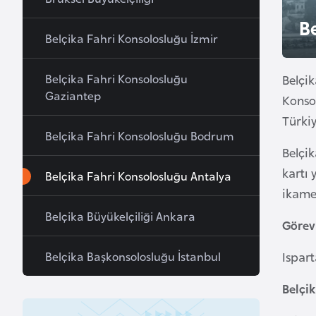
u
B
r
Belçika Fahri Konsolosluğu İzmir
y
a
Belçika Fahri Konsolosluğu
Belçik
Gaziantep
Konsol
A
Türki
z
Belçika Fahri Konsolosluğu Bodrum
e
Belçik
r
kartı
Belçika Fahri Konsolosluğu Antalya
b
ikamet
a
Belçika Büyükelçiliği Ankara
y
Görev
c
a
Belçika Başkonsolosluğu İstanbul
Ispart
n
Belçi
B