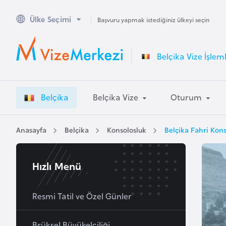
Ülke Seçimi
A
Başvuru yapmak istediğiniz ülkeyi seçin
v
u
Belçika Vize İşleml
s
t
r
Belçika
Belçika Vize
Oturum
a
l
y
Anasayfa
Belçika
Konsolosluk
Belçika Fahri Kon
a
Hızlı Menü
A
v
u
Resmi Tatil ve Özel Günler
s
t
Brüksel Büyükelçiliği