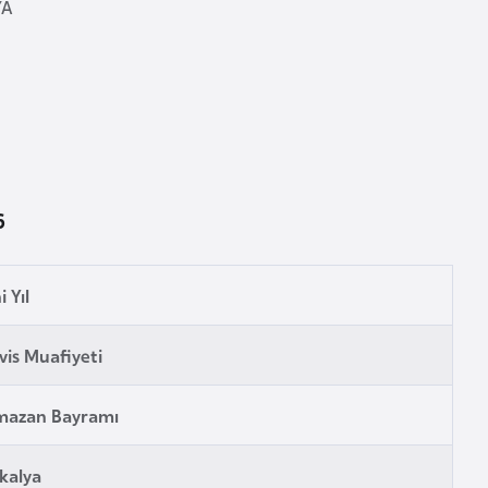
YA
6
i Yıl
vis Muafiyeti
mazan Bayramı
kalya