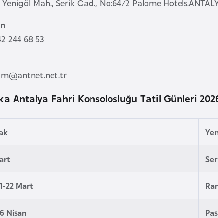
: Yenigöl Mah., Serik Cad., No:64/2 Palome Hotels.ANTAL
on
42 244 68 53
l
um@antnet.net.tr
ka Antalya Fahri Konsolosluğu Tatil Günleri 202
cak
Yen
Mart
Ser
1-22 Mart
Ra
6 Nisan
Pas