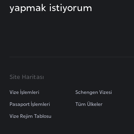
u
yapmak istiyorum
m
h
u
r
i
y
e
t
i
Site Haritası
C
Vize İşlemleri
Schengen Vizesi
e
Pasaport İşlemleri
Tüm Ülkeler
z
a
Vize Rejim Tablosu
y
i