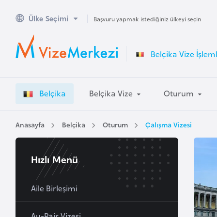
Ülke Seçimi
A
Başvuru yapmak istediğiniz ülkeyi seçin
v
u
Belçika Vize İşleml
s
t
r
Belçika
Belçika Vize
Oturum
a
l
y
Anasayfa
Belçika
Oturum
Çalışma Vizesi
a
Hızlı Menü
A
v
u
Aile Birleşimi
s
t
Au-Pair Vizesi