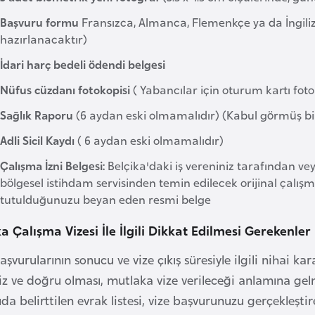
Başvuru formu
Fransızca, Almanca, Flemenkçe ya da İngil
hazırlanacaktır)
İdari harç bedeli ödendi belgesi
Nüfus cüzdanı fotokopisi
( Yabancılar için oturum kartı foto
Sağlık Raporu
(6 aydan eski olmamalıdır) (Kabul görmüş b
Adli Sicil Kaydı
( 6 aydan eski olmamalıdır)
Çalışma İzni Belgesi:
Belçika'daki iş vereniniz tarafından vey
bölgesel istihdam servisinden temin edilecek orijinal çalış
tutulduğunuzu beyan eden resmi belge
ka Çalışma Vizesi İle İlgili Dikkat Edilmesi Gerekenler
aşvurularının sonucu ve vize çıkış süresiyle ilgili nihai k
siz ve doğru olması, mutlaka vize verileceği anlamına ge
da belirttilen evrak listesi, vize başvurunuzu gerçekleşt