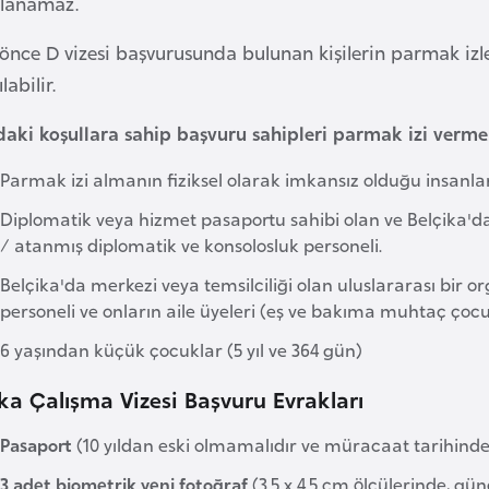
lanamaz.
önce D vizesi başvurusunda bulunan kişilerin parmak izle
labilir.
daki koşullara sahip başvuru sahipleri parmak izi verme
Parmak izi almanın fiziksel olarak imkansız olduğu insanlar
Diplomatik veya hizmet pasaportu sahibi olan ve Belçika'da
/ atanmış diplomatik ve konsolosluk personeli.
Belçika'da merkezi veya temsilciliği olan uluslararası bir 
personeli ve onların aile üyeleri (eş ve bakıma muhtaç çocu
6 yaşından küçük çocuklar (5 yıl ve 364 gün)
ka Çalışma Vizesi Başvuru Evrakları
Pasaport
(10 yıldan eski olmamalıdır ve müracaat tarihinden
3 adet biometrik yeni fotoğraf
(3.5 x 4.5 cm ölçülerinde, gün