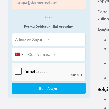
kopya
avrupa@vizemerkezi.com
a
Daha 
h
veya
kullanı
r
e
Formu Doldurun, Sizi Arayalım
Aşağı
y
n
B
a
n
g
l
a
Belçi
Beni Arayın
d
e
ş