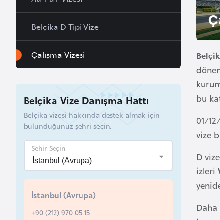
u
Ç
r
Belçika D Tipi Vize
y
a
Çalışma Vizesi
Belçi
dönem 
A
kuruml
z
bu kat
Belçika Vize Danışma Hattı
e
r
Belçika vizesi hakkında destek almak için
01/12/
bulunduğunuz şehri seçin.
b
vize b
a
Şehir Seçin
y
D vize
c
izleri
a
yenide
n
İstanbul (Avrupa)
Daha ö
+90 (212) 970 05 15
B