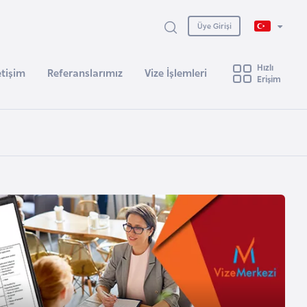
Üye Girişi
Hızlı
etişim
Referanslarımız
Vize İşlemleri
Erişim