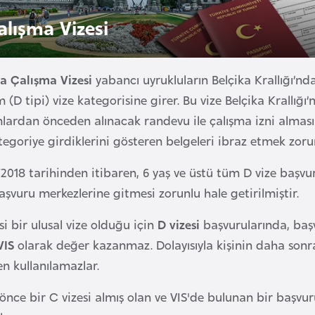
alışma Vizesi
ka Çalışma Vizesi
yabancı uyrukluların Belçika Krallığı’n
(D tipi) vize kategorisine girer. Bu vize Belçika Krallığı’n
ardan önceden alınacak randevu ile çalışma izni almasını
egoriye girdiklerini gösteren belgeleri ibraz etmek zoru
2018 tarihinden itibaren, 6 yaş ve üstü tüm D vize başvu
aşvuru merkezlerine gitmesi zorunlu hale getirilmiştir.
si bir ulusal vize olduğu için
D vizesi
başvurularında, baş
VIS
olarak değer kazanmaz. Dolayısıyla kişinin daha sonr
n kullanılamazlar.
nce bir C vizesi almış olan ve VIS'de bulunan bir başvur