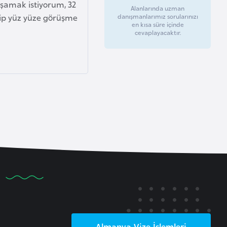
aşamak istiyorum, 32
Alanlarında uzman
elip yüz yüze görüşme
danışmanlarımız sorularınızı
en kısa süre içinde
cevaplayacaktır.
Almanya
Vize İşlemleri