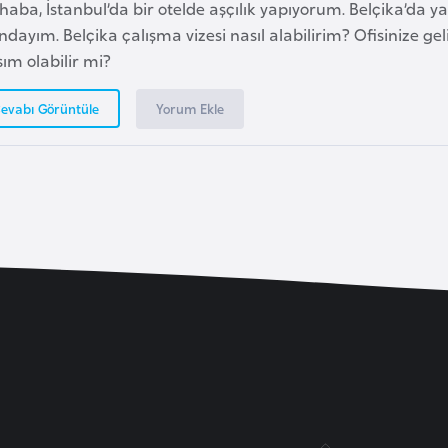
aba, İstanbul’da bir otelde aşçılık yapıyorum. Belçika’da y
ndayım. Belçika çalışma vizesi nasıl alabilirim? Ofisinize g
ım olabilir mi?
Yorum Ekle
evabı Görüntüle