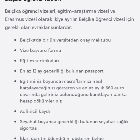
l
Belçika öğrenci vizeleri
, eğitim-araştırma vizesi ve
g
Erasmus vizesi olarak ikiye ayrılır. Belçika öğrenci vizesi için
a
gerekli olan evraklar şunlardır:
r
i
Belçika’da bir üniversiteden onay mektubu
s
Vize başvuru formu
t
Eğitim sertifikaları
a
n
En az 12 ay geçerliliği bulunan pasaport
Eğitiminiz boyunca masraflarınızı nasıl
B
karşılayacağınızı gösteren ve en az aylık 660 euro
civarında geliriniz bulunduğunu kanıtlayan banka
u
hesap dökümleriniz
r
Adli sicil kaydı
k
i
Seyahat boyunca geçerliliği bulunan seyahat sağlık
sigortası
n
a
İdari ücretin ödendiğini gösteren belge