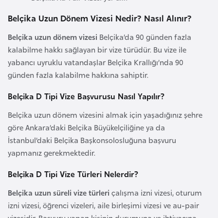
e
Belçika Uzun Dönem Vizesi Nedir? Nasıl Alınır?
y
n
Belçika uzun dönem vizesi
Belçika’da 90 günden fazla
kalabilme hakkı sağlayan bir vize türüdür. Bu vize ile
B
yabancı uyruklu vatandaşlar Belçika Krallığı’nda 90
a
günden fazla kalabilme hakkına sahiptir.
n
Belçika D Tipi Vize Başvurusu Nasıl Yapılır?
g
l
Belçika uzun dönem vizesini almak için yaşadığınız şehre
a
göre Ankara’daki Belçika Büyükelçiliğine ya da
d
İstanbul’daki Belçika Başkonsolosluğuna başvuru
e
yapmanız gerekmektedir.
ş
Belçika D Tipi Vize Türleri Nelerdir?
B
Belçika uzun süreli vize türleri
çalışma izni vizesi, oturum
e
izni vizesi, öğrenci vizeleri, aile birleşimi vizesi ve au-pair
l
vizesidir. Başvuru yapan kişinin durumuna ve ihtiyacına