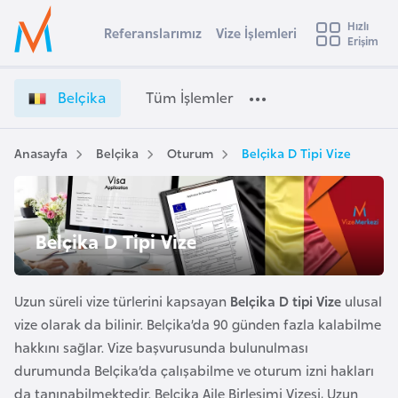
u
Hızlı
s
Referanslarımız
Vize İşlemleri
Başvuru yapmak istediğiniz ülkeyi seçin
Erişim
B
İ
Üye
t
Ülke Seçimi
e
Girişi
r
l
l
Belçika
Tüm İşlemler
a
ç
l
e
i
y
k
Anasayfa
Belçika
Oturum
Belçika D Tipi Vize
t
a
a
V
i
i
A
z
ş
Belçika D Tipi Vize
v
e
u
i
İ
s
ş
Uzun süreli vize türlerini kapsayan
Belçika D tipi Vize
ulusal
m
t
l
vize olarak da bilinir. Belçika’da 90 günden fazla kalabilme
u
e
hakkını sağlar. Vize başvurusunda bulunulması
r
m
durumunda Belçika’da çalışabilme ve oturum izni hakları
y
l
da tanınabilmektedir. Belçika Aile Birleşimi Vizesi, Uzun