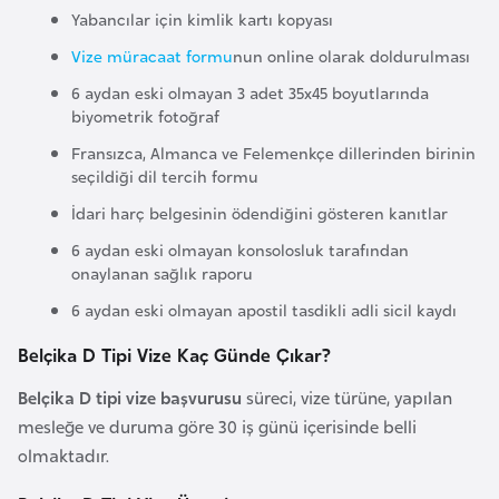
Yabancılar için kimlik kartı kopyası
e
n
Vize müracaat formu
nun online olarak doldurulması
i
6 aydan eski olmayan 3 adet 35x45 boyutlarında
s
biyometrik fotoğraf
t
Fransızca, Almanca ve Felemenkçe dillerinden birinin
a
seçildiği dil tercih formu
n
İdari harç belgesinin ödendiğini gösteren kanıtlar
6 aydan eski olmayan konsolosluk tarafından
E
onaylanan sağlık raporu
s
6 aydan eski olmayan apostil tasdikli adli sicil kaydı
t
o
Belçika D Tipi Vize Kaç Günde Çıkar?
n
Belçika D tipi vize başvurusu
süreci, vize türüne, yapılan
y
mesleğe ve duruma göre 30 iş günü içerisinde belli
a
olmaktadır.