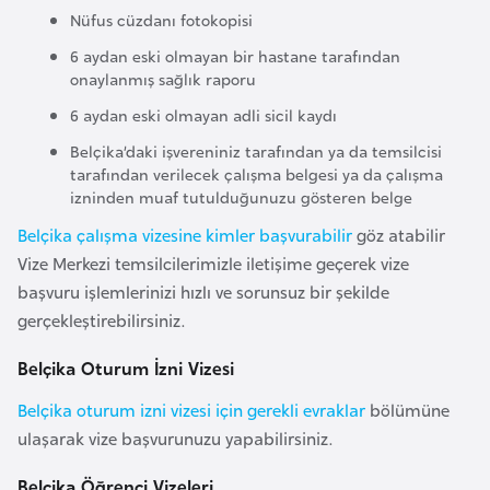
i
Nüfus cüzdanı fotokopisi
n
6 aydan eski olmayan bir hastane tarafından
onaylanmış sağlık raporu
B
6 aydan eski olmayan adli sicil kaydı
o
Belçika’daki işvereniniz tarafından ya da temsilcisi
s
tarafından verilecek çalışma belgesi ya da çalışma
n
izninden muaf tutulduğunuzu gösteren belge
a
Belçika çalışma vizesine kimler başvurabilir
göz atabilir
H
Vize Merkezi temsilcilerimizle iletişime geçerek vize
e
başvuru işlemlerinizi hızlı ve sorunsuz bir şekilde
r
gerçekleştirebilirsiniz.
s
e
Belçika Oturum İzni Vizesi
k
Belçika oturum izni vizesi için gerekli evraklar
bölümüne
ulaşarak vize başvurunuzu yapabilirsiniz.
B
u
Belçika Öğrenci Vizeleri