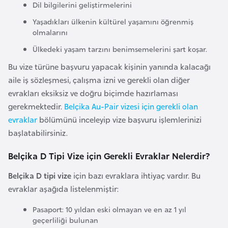
Dil bilgilerini geliştirmelerini
o
Yaşadıkları ülkenin kültürel yaşamını öğrenmiş
olmalarını
B
Ülkedeki yaşam tarzını benimsemelerini şart koşar.
u
l
Bu vize türüne başvuru yapacak kişinin yanında kalacağı
g
aile iş sözleşmesi, çalışma izni ve gerekli olan diğer
a
evrakları eksiksiz ve doğru biçimde hazırlaması
r
gerekmektedir.
Belçika Au-Pair vizesi için gerekli olan
i
evraklar
bölümünü inceleyip vize başvuru işlemlerinizi
s
başlatabilirsiniz.
t
Belçika D Tipi Vize için Gerekli Evraklar Nelerdir?
a
n
Belçika D tipi vize
için bazı evraklara ihtiyaç vardır. Bu
evraklar aşağıda listelenmiştir:
E
Pasaport: 10 yıldan eski olmayan ve en az 1 yıl
r
geçerliliği bulunan
m