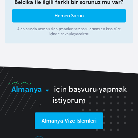
Belçika ile ilgili farklı bir sorunuz mu var?
a
h
Hemen Sorun
i
l
Alanlarında uzman danışmanlarımız sorularınızı en kısa süre
i
içinde cevaplayacaktır.
F
i
n
l
a
Almanya
için başvuru yapmak
n
istiyorum
d
i
y
Almanya
Vize İşlemleri
a