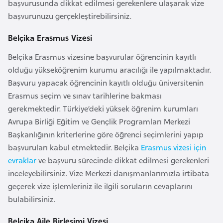
başvurusunda dikkat edilmesi gerekenlere ulaşarak vize
r
başvurunuzu gerçekleştirebilirsiniz.
i
y
Belçika Erasmus Vizesi
e
Belçika Erasmus vizesine başvurular öğrencinin kayıtlı
t
olduğu yükseköğrenim kurumu aracılığı ile yapılmaktadır.
i
Başvuru yapacak öğrencinin kayıtlı olduğu üniversitenin
Erasmus seçim ve sınav tarihlerine bakması
C
gerekmektedir. Türkiye’deki yüksek öğrenim kurumları
e
Avrupa Birliği Eğitim ve Gençlik Programları Merkezi
z
Başkanlığının kriterlerine göre öğrenci seçimlerini yapıp
a
başvuruları kabul etmektedir. Belçika
Erasmus vizesi için
y
evraklar
ve başvuru sürecinde dikkat edilmesi gerekenleri
i
inceleyebilirsiniz. Vize Merkezi danışmanlarımızla irtibata
r
geçerek vize işlemleriniz ile ilgili soruların cevaplarını
bulabilirsiniz.
C
Belçika Aile Birleşimi Vizesi