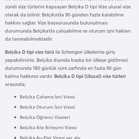
a
e
süreli vize türlerini kapsayan Belçika D tipi Vize ulusal vize
r
olarak da bilinir. Belçika’da 90 günden fazla kalabilme
i
A
hakkını sağlar. Vize başvurusunda bulunulması
z
durumunda Belçika’da çalışabilme ve oturum izni hakları
e
da tanınabilmektedir.
r
Belçika D tipi vize türü
ile Schengen ülkelerine giriş
b
yapabilirsiniz. Belçika dışında başka bir ülkeye gidilmesi
a
durumunda 180 günlük süre zarfında en fazla 90 gün
y
kalma hakkınız vardır.
Belçika D tipi (Ulusal) vize türleri
c
arasında;
a
n
Belçika Çalışma İzni Vizesi
Belçika Oturum İzni Vizesi
B
Belçika Öğrenci Vizeleri
a
Belçika Aile Birleşimi Vizesi
h
r
Belçika Au-Pair Vizesi yer alır.