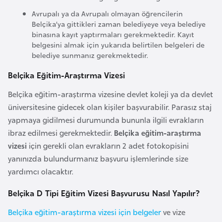
F
Avrupalı ya da Avrupalı olmayan öğrencilerin
a
Belçika’ya gittikleri zaman belediyeye veya belediye
s
binasına kayıt yaptırmaları gerekmektedir. Kayıt
belgesini almak için yukarıda belirtilen belgeleri de
o
belediye sunmanız gerekmektedir.
Belçika Eğitim-Araştırma Vizesi
Ç
a
Belçika eğitim-araştırma vizesine devlet koleji ya da devlet
d
üniversitesine gidecek olan kişiler başvurabilir. Parasız staj
yapmaya gidilmesi durumunda bununla ilgili evrakların
Ç
ibraz edilmesi gerekmektedir.
Belçika eğitim-araştırma
e
vizesi
için gerekli olan evrakların 2 adet fotokopisini
k
yanınızda bulundurmanız başvuru işlemlerinde size
C
yardımcı olacaktır.
u
Belçika D Tipi Eğitim Vizesi Başvurusu Nasıl Yapılır?
m
h
Belçika eğitim-araştırma vizesi için belgeler
ve vize
u