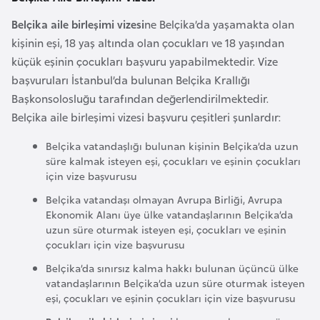
i
b
Belçika aile birleşimi vizesi
ne Belçika’da yaşamakta olan
u
kişinin eşi, 18 yaş altında olan çocukları ve 18 yaşından
t
küçük eşinin çocukları başvuru yapabilmektedir. Vize
i
başvuruları İstanbul’da bulunan Belçika Krallığı
Başkonsolosluğu tarafından değerlendirilmektedir.
Belçika aile birleşimi vizesi başvuru çeşitleri şunlardır:
Ç
i
Belçika vatandaşlığı bulunan kişinin Belçika’da uzun
n
süre kalmak isteyen eşi, çocukları ve eşinin çocukları
için vize başvurusu
D
Belçika vatandaşı olmayan Avrupa Birliği, Avrupa
Ekonomik Alanı üye ülke vatandaşlarının Belçika’da
a
uzun süre oturmak isteyen eşi, çocukları ve eşinin
n
çocukları için vize başvurusu
i
Belçika’da sınırsız kalma hakkı bulunan üçüncü ülke
m
vatandaşlarının Belçika’da uzun süre oturmak isteyen
a
eşi, çocukları ve eşinin çocukları için vize başvurusu
r