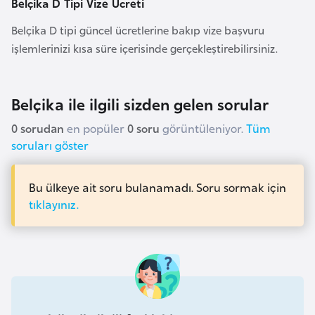
E
Belçika D Tipi Vize Ücreti
t
Belçika D tipi güncel ücretlerine bakıp vize başvuru
i
işlemlerinizi kısa süre içerisinde gerçekleştirebilirsiniz.
y
o
p
Belçika ile ilgili sizden gelen sorular
y
0 sorudan
en popüler
0 soru
görüntüleniyor.
Tüm
a
soruları göster
F
Bu ülkeye ait soru bulanamadı. Soru sormak için
i
tıklayınız.
l
d
i
ş
i
S