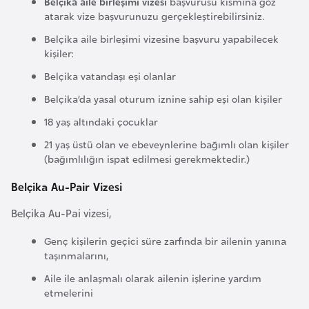
Belçika aile birleşimi vizesi
başvurusu kısmına göz
k
atarak vize başvurunuzu gerçekleştirebilirsiniz.
a
Belçika aile birleşimi vizesine başvuru yapabilecek
kişiler:
D
Belçika vatandaşı eşi olanlar
e
Belçika’da yasal oturum iznine sahip eşi olan kişiler
m
o
18 yaş altındaki çocuklar
k
21 yaş üstü olan ve ebeveynlerine bağımlı olan kişiler
r
(bağımlılığın ispat edilmesi gerekmektedir.)
a
Belçika Au-Pair Vizesi
t
i
Belçika Au-Pai vizesi,
k
Genç kişilerin geçici süre zarfında bir ailenin yanına
K
taşınmalarını,
o
Aile ile anlaşmalı olarak ailenin işlerine yardım
n
etmelerini
g