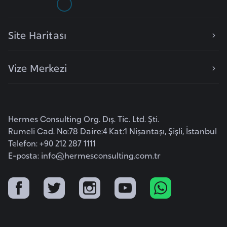
F
r
a
Site Haritası
n
s
Vize Merkezi
a
G
a
Hermes Consulting Org. Dış. Tic. Ltd. Şti.
b
Rumeli Cad. No:78 Daire:4 Kat:1 Nişantaşı, Şişli, İstanbul
o
Telefon: +90 212 287 1111
n
E-posta:
info@hermesconsulting.com.tr
G
a
m
b