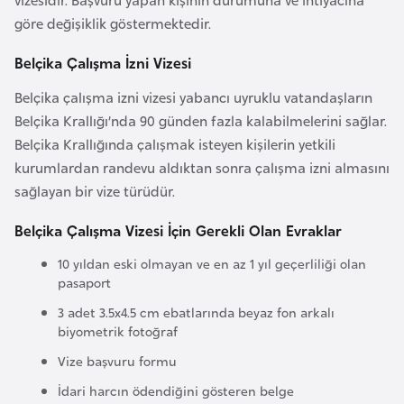
a
göre değişiklik göstermektedir.
r
Belçika Çalışma İzni Vizesi
u
s
Belçika çalışma izni vizesi yabancı uyruklu vatandaşların
Belçika Krallığı’nda 90 günden fazla kalabilmelerini sağlar.
Belçika Krallığında çalışmak isteyen kişilerin yetkili
B
kurumlardan randevu aldıktan sonra çalışma izni almasını
e
sağlayan bir vize türüdür.
l
ç
Belçika Çalışma Vizesi İçin Gerekli Olan Evraklar
i
k
10 yıldan eski olmayan ve en az 1 yıl geçerliliği olan
pasaport
a
3 adet 3.5x4.5 cm ebatlarında beyaz fon arkalı
biyometrik fotoğraf
B
Vize başvuru formu
e
n
İdari harcın ödendiğini gösteren belge