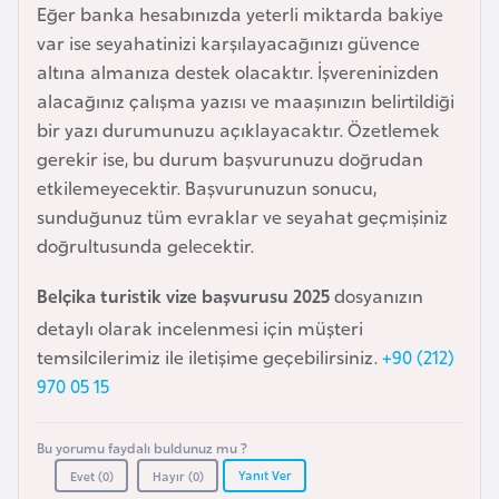
Eğer banka hesabınızda yeterli miktarda bakiye
e
var ise seyahatinizi karşılayacağınızı güvence
y
altına almanıza destek olacaktır. İşvereninizden
n
alacağınız çalışma yazısı ve maaşınızın belirtildiği
bir yazı durumunuzu açıklayacaktır. Özetlemek
B
gerekir ise, bu durum başvurunuzu doğrudan
a
etkilemeyecektir. Başvurunuzun sonucu,
n
sunduğunuz tüm evraklar ve seyahat geçmişiniz
g
doğrultusunda gelecektir.
l
a
Belçika turistik vize başvurusu 2025
dosyanızın
d
detaylı olarak incelenmesi için müşteri
e
temsilcilerimiz ile iletişime geçebilirsiniz.
+90 (212)
ş
970 05 15
B
Bu yorumu faydalı buldunuz mu ?
e
Yanıt Ver
Evet (
0
)
Hayır (
0
)
l