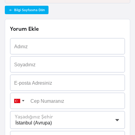
a
Bilgi Sayfasına Dön
r
u
Yorum Ekle
s
B
e
l
ç
i
k
a
B
Yaşadığınız Şehir
e
n