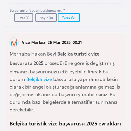
a
e
r
Bu yorumu faydalı buldunuz mu ?
i
Yanıt Ver
Evet (
1
)
Hayır (
0
)
A
z
e
r
Vize Merkezi 26 Mar 2025, 00:21
b
Merhaba Hakan Bey!
Belçika turistik vize
a
başvurusu 2025
prosedürüne göre iş değiştirmiş
y
olmanız, başvurunuzu etkileyebilir. Ancak bu
c
durum
Belçika vize
başvurusu yapmanızda kesin
a
olarak bir engel oluşturacağı anlamına gelmez. İş
n
değiştirmiş olsanız da başvuru yapabilirsiniz. Bu
durumda bazı belgelerde alternatifler sunmanız
B
gerekebilir.
a
h
Belçika turistik vize başvurusu 2025 evrakları
r