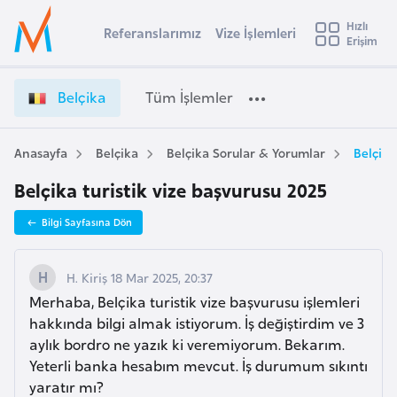
u
Hızlı
s
Referanslarımız
Vize İşlemleri
Başvuru yapmak istediğiniz ülkeyi seçin
Erişim
B
İ
Üye
t
Ülke Seçimi
e
Girişi
r
l
l
Belçika
Tüm İşlemler
a
ç
l
e
i
y
k
Anasayfa
Belçika
Belçika Sorular & Yorumlar
Belçika
t
a
a
Belçika turistik vize başvurusu 2025
V
i
i
A
Bilgi Sayfasına Dön
z
ş
v
e
u
i
İ
H. Kiriş 18 Mar 2025, 20:37
s
ş
Merhaba, Belçika turistik vize başvurusu işlemleri
m
t
l
hakkında bilgi almak istiyorum. İş değiştirdim ve 3
u
e
aylık bordro ne yazık ki veremiyorum. Bekarım.
r
m
Yeterli banka hesabım mevcut. İş durumum sıkıntı
y
l
yaratır mı?