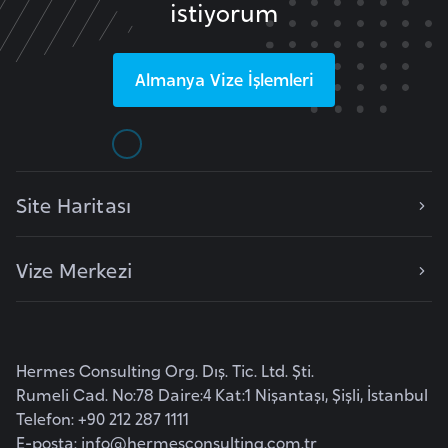
istiyorum
l
g
a
Almanya
Vize İşlemleri
r
i
s
t
a
Site Haritası
n
Vize Merkezi
B
u
r
k
Hermes Consulting Org. Dış. Tic. Ltd. Şti.
i
Rumeli Cad. No:78 Daire:4 Kat:1 Nişantaşı, Şişli, İstanbul
n
Telefon: +90 212 287 1111
a
E-posta:
info@hermesconsulting.com.tr