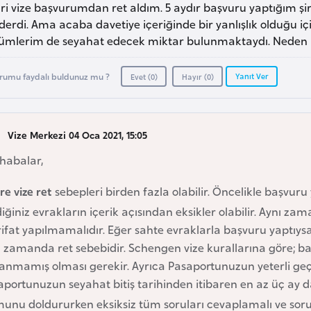
ri vize başvurumdan ret aldım. 5 aydır başvuru yaptığım şirke
derdi. Ama acaba davetiye içeriğinde bir yanlışlık olduğu
ümlerim de seyahat edecek miktar bulunmaktaydı. Neden re
Yanıt Ver
rumu faydalı buldunuz mu ?
Evet (
0
)
Hayır (
0
)
Vize Merkezi 04 Oca 2021, 15:05
habalar,
çre vize ret
sebepleri birden fazla olabilir. Öncelikle başvur
iğiniz evrakların içerik açısından eksikler olabilir. Aynı
rifat yapılmamalıdır. Eğer sahte evraklarla başvuru yaptıy
 zamanda ret sebebidir. Schengen vize kurallarına göre; ba
anmamış olması gerekir. Ayrıca Pasaportunuzun yeterli geçerl
portunuzun seyahat bitiş tarihinden itibaren en az üç ay d
munu doldururken eksiksiz tüm soruları cevaplamalı ve sor