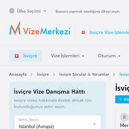
Ülke Seçimi
A
Başvuru yapmak istediğiniz ülkeyi seçin
v
u
İsviçre Vize İşlemle
s
t
r
İsviçre
Vize İşlemleri
Oturum
a
l
y
Anasayfa
İsviçre
İsviçre Sorular & Yorumlar
İsviç
a
İsvi
İsviçre Vize Danışma Hattı
A
İsviçre vizesi hakkında destek almak için
Bil
v
bulunduğunuz şehri seçin.
u
s
Şehir Seçin
Merh
t