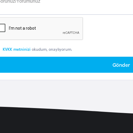
KVKK metninizi
okudum, onaylıyorum.
Gönder