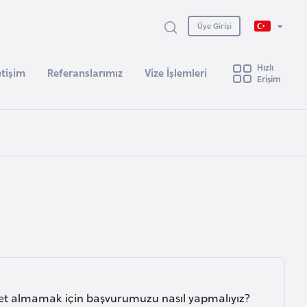
Üye Girişi
Hızlı
etişim
Referanslarımız
Vize İşlemleri
Erişim
ı? Ret almamak için başvurumuzu nasıl yapmalıyız?