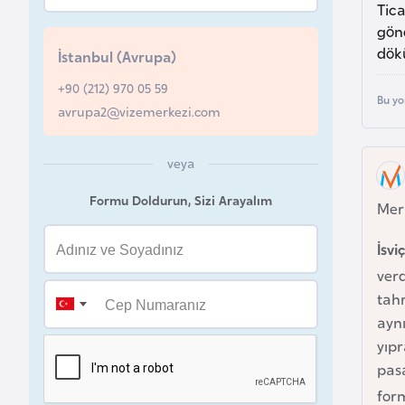
Tica
u
gön
r
dök
İstanbul (Avrupa)
y
a
+90 (212) 970 05 59
Bu yo
avrupa2@vizemerkezi.com
A
z
veya
e
Formu Doldurun, Sizi Arayalım
Mer
r
b
İsvi
a
verd
y
tah
c
aynı
a
yıpr
n
pasa
for
B