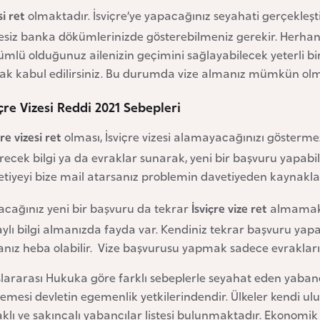
si ret
olmaktadır. İsviçre’ye yapacağınız seyahati gerçekle
esiz banka dökümlerinizde gösterebilmeniz gerekir. Herhan
mlü olduğunuz ailenizin geçimini sağlayabilecek yeterli bir
rak kabul edilirsiniz. Bu durumda vize almanız mümkün ol
içre Vizesi Reddi 2021 Sebepleri
çre vizesi ret
olması, İsviçre vizesi alamayacağınızı göstermez,
recek bilgi ya da evraklar sunarak, yeni bir başvuru yapabil
tiyeyi bize mail atarsanız problemin davetiyeden kaynaklan
acağınız yeni bir başvuru da tekrar
İsviçre vize ret
almamak i
aylı bilgi almanızda fayda var. Kendiniz tekrar başvuru 
nız heba olabilir. Vize başvurusu yapmak sadece evrakları
lararası Hukuka göre farklı sebeplerle seyahat eden yabancı 
mesi devletin egemenlik yetkilerindendir. Ülkeler kendi ulus
klı ve sakıncalı yabancılar listesi bulunmaktadır. Ekonomi