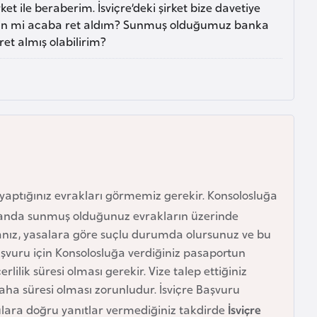
t ile beraberim. İsviçre’deki şirket bize davetiye
 için mi acaba ret aldım? Sunmuş olduğumuz banka
t almış olabilirim?
u yaptığınız evrakları görmemiz gerekir. Konsolosluğa
 zamanda sunmuş olduğunuz evrakların üzerinde
sanız, yasalara göre suçlu durumda olursunuz ve bu
şvuru için Konsolosluğa verdiğiniz pasaportun
ilik süresi olması gerekir. Vize talep ettiğiniz
aha süresi olması zorunludur. İsviçre Başvuru
ulara doğru yanıtlar vermediğiniz takdirde
İsviçre