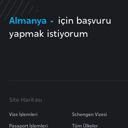
i
n
Almanya
için başvuru
a
F
yapmak istiyorum
a
s
o
Ç
a
d
Site Haritası
Ç
e
Vize İşlemleri
Schengen Vizesi
k
C
Pasaport İşlemleri
Tüm Ülkeler