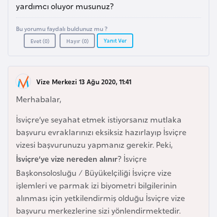
a
e
yardımcı oluyor musunuz?
r
i
Bu yorumu faydalı buldunuz mu ?
A
Yanıt Ver
Evet (
0
)
Hayır (
0
)
z
e
r
Vize Merkezi 13 Ağu 2020, 11:41
b
a
Merhabalar,
y
İsviçre’ye seyahat etmek istiyorsanız mutlaka
c
başvuru evraklarınızı eksiksiz hazırlayıp İsviçre
a
vizesi başvurunuzu yapmanız gerekir. Peki,
n
İsviçre’ye vize nereden alınır
? İsviçre
Başkonsolosluğu / Büyükelçiliği İsviçre vize
B
işlemleri ve parmak izi biyometri bilgilerinin
a
alınması için yetkilendirmiş olduğu İsviçre vize
h
başvuru merkezlerine sizi yönlendirmektedir.
r