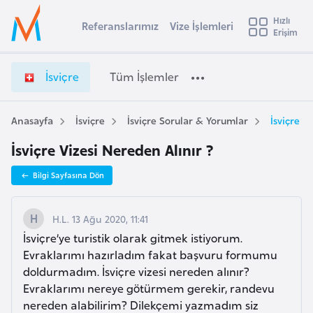
u
Hızlı
s
Referanslarımız
Vize İşlemleri
Başvuru yapmak istediğiniz ülkeyi seçin
Erişim
İ
İ
Üye
t
Ülke Seçimi
s
Girişi
r
v
l
İsviçre
Tüm İşlemler
a
i
l
e
ç
y
r
Anasayfa
İsviçre
İsviçre Sorular & Yorumlar
İsviçre V
t
a
e
İsviçre Vizesi Nereden Alınır ?
V
i
i
A
Bilgi Sayfasına Dön
z
ş
v
e
u
i
İ
H.L. 13 Ağu 2020, 11:41
s
ş
İsviçre’ye turistik olarak gitmek istiyorum.
m
t
l
Evraklarımı hazırladım fakat başvuru formumu
u
e
doldurmadım. İsviçre vizesi nereden alınır?
r
m
Evraklarımı nereye götürmem gerekir, randevu
y
l
nereden alabilirim? Dilekçemi yazmadım siz