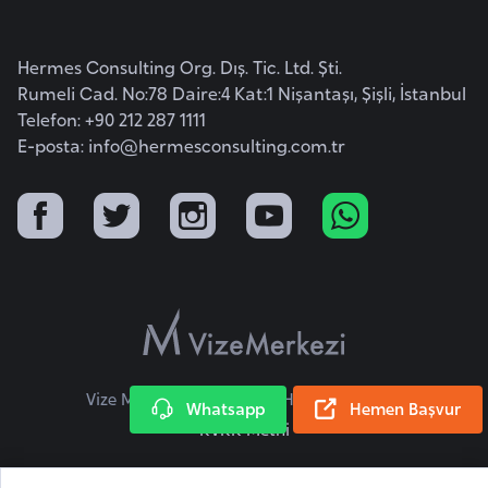
i
b
u
Hermes Consulting Org. Dış. Tic. Ltd. Şti.
t
Rumeli Cad. No:78 Daire:4 Kat:1 Nişantaşı, Şişli, İstanbul
i
Telefon: +90 212 287 1111
E-posta:
info@hermesconsulting.com.tr
Ç
i
n
D
a
n
i
Vize Merkezi © 2026 Tüm Hakları Saklıdır.
Whatsapp
Hemen Başvur
m
KVKK Metni
a
r