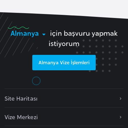
r
i
y
e
Almanya
için başvuru yapmak
t
istiyorum
i
C
Almanya
Vize İşlemleri
e
z
a
y
Site Haritası
i
r
Vize Merkezi
C