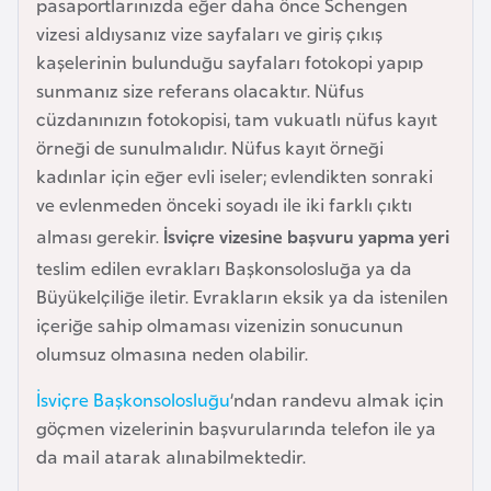
pasaportlarınızda eğer daha önce Schengen
a
vizesi aldıysanız vize sayfaları ve giriş çıkış
r
kaşelerinin bulunduğu sayfaları fotokopi yapıp
u
sunmanız size referans olacaktır. Nüfus
s
cüzdanınızın fotokopisi, tam vukuatlı nüfus kayıt
örneği de sunulmalıdır. Nüfus kayıt örneği
kadınlar için eğer evli iseler; evlendikten sonraki
B
ve evlenmeden önceki soyadı ile iki farklı çıktı
e
l
alması gerekir.
İsviçre vizesine başvuru yapma yeri
ç
teslim edilen evrakları Başkonsolosluğa ya da
i
Büyükelçiliğe iletir. Evrakların eksik ya da istenilen
k
içeriğe sahip olmaması vizenizin sonucunun
a
olumsuz olmasına neden olabilir.
İsviçre Başkonsolosluğu
’ndan randevu almak için
B
göçmen vizelerinin başvurularında telefon ile ya
e
da mail atarak alınabilmektedir.
n