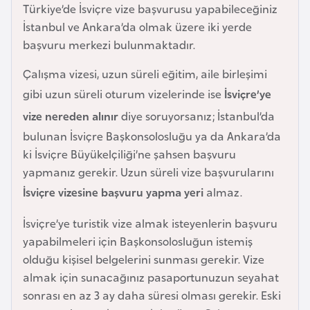
Türkiye’de İsviçre vize başvurusu yapabileceğiniz
e
İstanbul ve Ankara’da olmak üzere iki yerde
y
başvuru merkezi bulunmaktadır.
n
Çalışma vizesi, uzun süreli eğitim, aile birleşimi
B
gibi uzun süreli oturum vizelerinde ise
İsviçre’ye
a
vize nereden alınır
diye soruyorsanız; İstanbul’da
n
bulunan İsviçre Başkonsolosluğu ya da Ankara’da
g
ki İsviçre Büyükelçiliği’ne şahsen başvuru
l
yapmanız gerekir. Uzun süreli vize başvurularını
a
İsviçre vizesine başvuru yapma yeri
almaz.
d
e
İsviçre’ye turistik vize almak isteyenlerin başvuru
ş
yapabilmeleri için Başkonsolosluğun istemiş
olduğu kişisel belgelerini sunması gerekir. Vize
B
almak için sunacağınız pasaportunuzun seyahat
e
sonrası en az 3 ay daha süresi olması gerekir. Eski
l