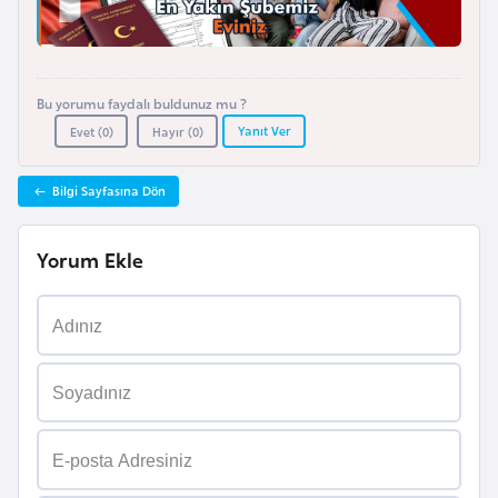
l
g
a
r
Bu yorumu faydalı buldunuz mu ?
i
Yanıt Ver
Evet (
0
)
Hayır (
0
)
s
t
Bilgi Sayfasına Dön
a
n
Yorum Ekle
B
u
r
k
i
n
a