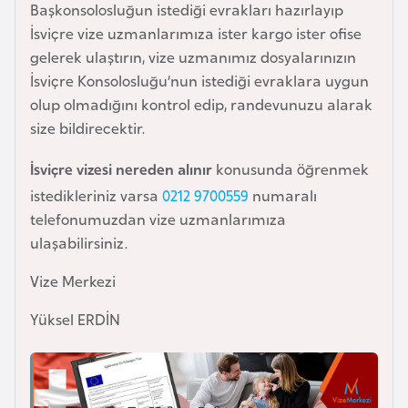
i
Başkonsolosluğun istediği evrakları hazırlayıp
n
İsviçre vize uzmanlarımıza ister kargo ister ofise
gelerek ulaştırın, vize uzmanımız dosyalarınızın
İsviçre Konsolosluğu’nun istediği evraklara uygun
B
olup olmadığını kontrol edip, randevunuzu alarak
o
size bildirecektir.
s
n
İsviçre vizesi nereden alınır
konusunda öğrenmek
a
istedikleriniz varsa
0212 9700559
numaralı
H
telefonumuzdan vize uzmanlarımıza
e
ulaşabilirsiniz.
r
s
Vize Merkezi
e
Yüksel ERDİN
k
B
u