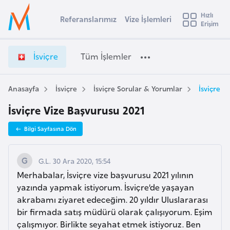
u
Hızlı
s
Referanslarımız
Vize İşlemleri
Başvuru yapmak istediğiniz ülkeyi seçin
Erişim
İ
İ
Üye
t
Ülke Seçimi
s
Girişi
r
v
l
İsviçre
Tüm İşlemler
a
i
l
e
ç
y
r
Anasayfa
İsviçre
İsviçre Sorular & Yorumlar
İsviçre V
t
a
e
İsviçre Vize Başvurusu 2021
V
i
i
A
Bilgi Sayfasına Dön
z
ş
v
e
u
i
İ
G.L. 30 Ara 2020, 15:54
s
ş
Merhabalar, İsviçre vize başvurusu 2021 yılının
m
t
l
yazında yapmak istiyorum. İsviçre’de yaşayan
u
e
akrabamı ziyaret edeceğim. 20 yıldır Uluslararası
r
m
bir firmada satış müdürü olarak çalışıyorum. Eşim
y
l
çalışmıyor. Birlikte seyahat etmek istiyoruz. Ben