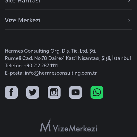
i
b
u
Vize Merkezi
t
i
Hermes Consulting Org. Dış. Tic. Ltd. Şti.
Ç
Rumeli Cad. No:78 Daire:4 Kat:1 Nişantaşı, Şişli, İstanbul
i
Telefon: +90 212 287 1111
n
E-posta:
info@hermesconsulting.com.tr
D
a
n
i
m
a
r