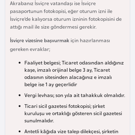
Akrabanız İsviçre vatandaşı ise İsviçre
e
pasaportunun fotokopisi, eğer oturum izni ile
y
İsviçre’de kalıyorsa oturum izninin fotokopisini de
n
attığı mail ile size göndermesi gerekir.
B
İsviçre vizesine başvurmak
için hazırlanması
a
gereken evraklar;
n
g
Faaliyet belgesi; Ticaret odasından aldığınız
l
kaşe, imzalı orijinal belge 3 ay, Ticaret
odasının sitesinden alacağınız e imzalı
a
belge ise 1 ay geçerlidir
d
e
Vergi levhası; son yıla ait tahakkuk olmalıdır.
ş
Ticari sicil gazetesi fotokopisi; şirket
kuruluşu ve ortaklığı gösteren sicil gazetesi
B
sunulmalıdır.
e
Antetli kâğıda vize talep dilekçesi, şirketin
l