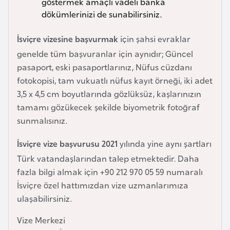
göstermek amaçlı vadeli banka
i
dökümlerinizi de sunabilirsiniz.
n
İsviçre vizesine başvurmak
için şahsi evraklar
B
genelde tüm başvuranlar için aynıdır; Güncel
o
pasaport, eski pasaportlarınız, Nüfus cüzdanı
s
fotokopisi, tam vukuatlı nüfus kayıt örneği, iki adet
n
3,5 x 4,5 cm boyutlarında gözlüksüz, kaşlarınızın
a
tamamı gözükecek şekilde biyometrik fotoğraf
H
sunmalısınız.
e
r
İsviçre vize başvurusu 2021
yılında yine aynı şartları
s
Türk vatandaşlarından talep etmektedir. Daha
e
fazla bilgi almak için +90 212 970 05 59 numaralı
k
İsviçre özel hattımızdan vize uzmanlarımıza
ulaşabilirsiniz.
B
Vize Merkezi
u