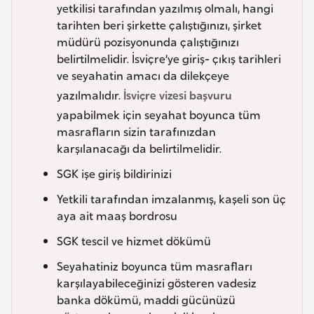
yetkilisi tarafından yazılmış olmalı, hangi
a
tarihten beri şirkette çalıştığınızı, şirket
r
müdürü pozisyonunda çalıştığınızı
u
belirtilmelidir. İsviçre’ye giriş- çıkış tarihleri
s
ve seyahatin amacı da dilekçeye
yazılmalıdır.
İsviçre vizesi başvuru
B
yapabilmek için seyahat boyunca tüm
e
masrafların sizin tarafınızdan
karşılanacağı da belirtilmelidir.
l
ç
SGK işe giriş bildirinizi
i
Yetkili tarafından imzalanmış, kaşeli son üç
k
aya ait maaş bordrosu
a
SGK tescil ve hizmet dökümü
B
Seyahatiniz boyunca tüm masrafları
e
karşılayabileceğinizi gösteren vadesiz
banka dökümü, maddi gücünüzü
n