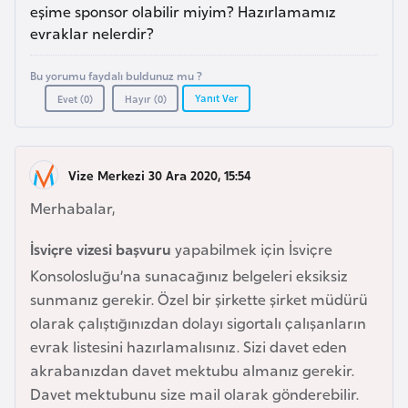
a
e
eşime sponsor olabilir miyim? Hazırlamamız
r
evraklar nelerdir?
i
A
Bu yorumu faydalı buldunuz mu ?
z
Yanıt Ver
Evet (
0
)
Hayır (
0
)
e
r
b
Vize Merkezi 30 Ara 2020, 15:54
a
y
Merhabalar,
c
İsviçre vizesi başvuru
yapabilmek için İsviçre
a
n
Konsolosluğu’na sunacağınız belgeleri eksiksiz
sunmanız gerekir. Özel bir şirkette şirket müdürü
olarak çalıştığınızdan dolayı sigortalı çalışanların
B
evrak listesini hazırlamalısınız. Sizi davet eden
a
akrabanızdan davet mektubu almanız gerekir.
h
Davet mektubunu size mail olarak gönderebilir.
r