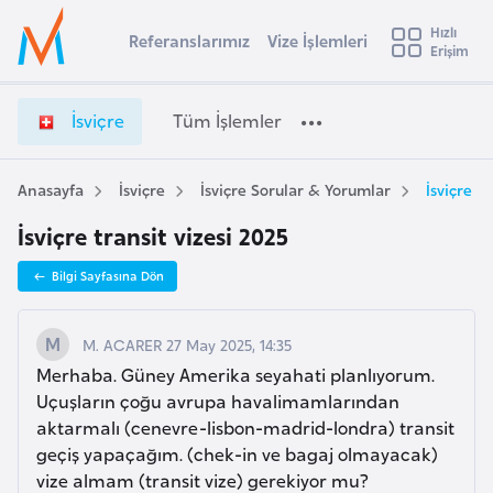
u
Hızlı
s
Referanslarımız
Vize İşlemleri
Başvuru yapmak istediğiniz ülkeyi seçin
Erişim
İ
İ
Üye
t
Ülke Seçimi
s
Girişi
r
v
l
İsviçre
Tüm İşlemler
a
i
l
e
ç
y
r
Anasayfa
İsviçre
İsviçre Sorular & Yorumlar
İsviçre tr
t
a
e
İsviçre transit vizesi 2025
V
i
i
A
Bilgi Sayfasına Dön
z
ş
v
e
u
i
İ
M. ACARER 27 May 2025, 14:35
s
ş
Merhaba. Güney Amerika seyahati planlıyorum.
m
t
l
Uçuşların çoğu avrupa havalimamlarından
u
e
aktarmalı (cenevre-lisbon-madrid-londra) transit
r
m
geçiş yapaçağım. (chek-in ve bagaj olmayacak)
y
l
vize almam (transit vize) gerekiyor mu?