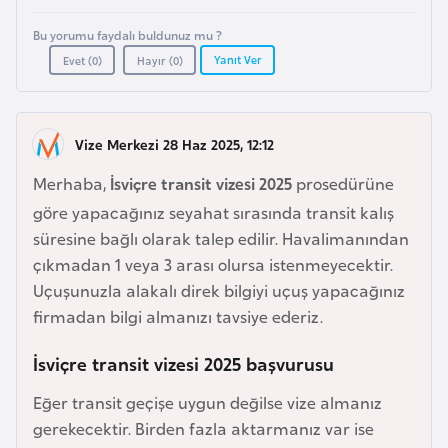
a
e
r
Bu yorumu faydalı buldunuz mu ?
i
Yanıt Ver
Evet (
0
)
Hayır (
0
)
A
z
e
r
Vize Merkezi 28 Haz 2025, 12:12
b
Merhaba,
İsviçre transit vizesi 2025
prosedürüne
a
göre yapacağınız seyahat sırasında transit kalış
y
süresine bağlı olarak talep edilir. Havalimanından
c
çıkmadan 1 veya 3 arası olursa istenmeyecektir.
a
Uçuşunuzla alakalı direk bilgiyi uçuş yapacağınız
n
firmadan bilgi almanızı tavsiye ederiz.
B
İsviçre transit vizesi 2025 başvurusu
a
Eğer transit geçişe uygun değilse vize almanız
h
gerekecektir. Birden fazla aktarmanız var ise
r