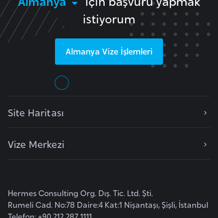
Almanya
için başvuru yapmak
l
istiyorum
g
a
r
Almanya
Vize İşlemleri
i
s
t
a
n
Site Haritası
B
Vize Merkezi
u
r
k
i
Hermes Consulting Org. Dış. Tic. Ltd. Şti.
n
Rumeli Cad. No:78 Daire:4 Kat:1 Nişantaşı, Şişli, İstanbul
a
Telefon: +90 212 287 1111