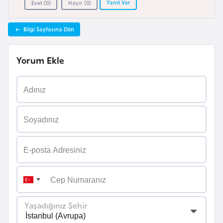
Yanıt Ver
Evet (
0
)
Hayır (
0
)
a
r
Bilgi Sayfasına Dön
u
s
Yorum Ekle
B
e
l
ç
i
k
a
B
e
Yaşadığınız Şehir
n