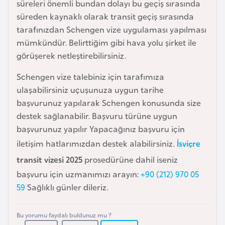
süreleri önemli bundan dolayı bu geçiş sırasında
e
süreden kaynaklı olarak transit geçiş sırasında
y
tarafınızdan Schengen vize uygulaması yapılması
n
mümkündür. Belirttiğim gibi hava yolu şirket ile
görüşerek netleştirebilirsiniz.
B
Schengen vize talebiniz için tarafımıza
a
ulaşabilirsiniz uçuşunuza uygun tarihe
n
başvurunuz yapılarak Schengen konusunda size
g
destek sağlanabilir. Başvuru türüne uygun
l
başvurunuz yapılır Yapacağınız başvuru için
a
d
iletişim hatlarımızdan destek alabilirsiniz.
İsviçre
e
transit vizesi 2025
prosedürüne dahil iseniz
ş
başvuru için uzmanımızı arayın:
+90 (212) 970 05
59
Sağlıklı günler dileriz.
B
e
Bu yorumu faydalı buldunuz mu ?
l