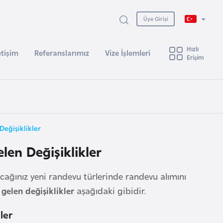
Üye Girişi
Hızlı
etişim
Referanslarımız
Vize İşlemleri
Erişim
eğişiklikler
len Değişiklikler
acağınız yeni randevu türlerinde randevu alımını
gelen değişiklikler
aşağıdaki gibidir.
ler