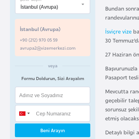
u
Bundan sonra 
r
randevularını
y
İstanbul (Avrupa)
a
İsviçre vize
baş
+90 (212) 970 05 59
30 Temmuz’dan
A
avrupa2@vizemerkezi.com
27 Haziran ön
z
e
veya
Başvurunuzla 
r
Pasaport tesl
Formu Doldurun, Sizi Arayalım
b
a
Mevcutta rande
y
geçebilir tal
c
sorunsuz şeki
a
etmiş olacaksı
n
Beni Arayın
Detaylı bilgi
B