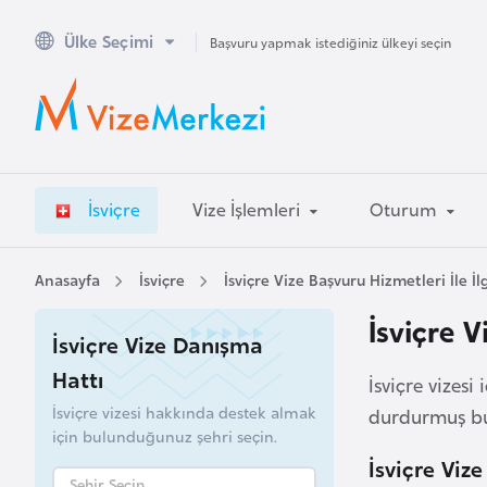
Ülke Seçimi
A
Başvuru yapmak istediğiniz ülkeyi seçin
v
u
s
t
r
İsviçre
Vize İşlemleri
Oturum
a
l
y
Anasayfa
İsviçre
İsviçre Vize Başvuru Hizmetleri İle İl
a
İsviçre 
İsviçre Vize Danışma
A
Hattı
İsviçre vizes
v
İsviçre vizesi hakkında destek almak
durdurmuş b
u
için bulunduğunuz şehri seçin.
s
İsviçre Viz
t
Şehir Seçin