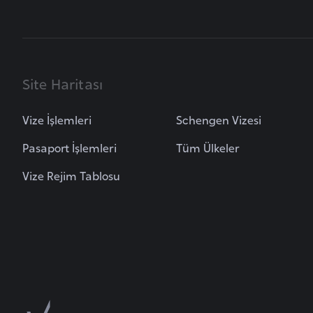
B
e
l
a
Site Haritası
r
u
Vize İşlemleri
Schengen Vizesi
s
Pasaport İşlemleri
Tüm Ülkeler
B
Vize Rejim Tablosu
e
l
ç
i
k
a