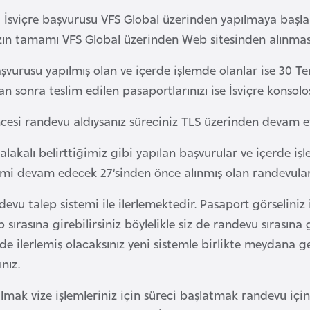
İsviçre başvurusu VFS Global üzerinden yapılmaya başlan
zın tamamı VFS Global üzerinden Web sitesinden alınması
vurusu yapılmış olan ve içerde işlemde olanlar ise 30 Te
 sonra teslim edilen pasaportlarınızı ise İsviçre konsolos
cesi randevu aldıysanız süreciniz TLS üzerinden devam ett
alakalı belirttiğimiz gibi yapılan başvurular ve içerde iş
imi devam edecek 27’sinden önce alınmış olan randevular
vu talep sistemi ile ilerlemektedir. Pasaport görseliniz i
ep sırasına girebilirsiniz böylelikle siz de randevu sıra
lde ilerlemiş olacaksınız yeni sistemle birlikte meydana g
nız.
 almak vize işlemleriniz için süreci başlatmak randevu içi