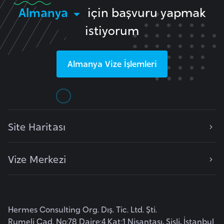
F
Almanya
için başvuru yapmak
a
istiyorum
s
o
Almanya
Vize İşlemleri
Ç
a
d
Site Haritası
Ç
e
Vize Merkezi
k
C
u
m
Hermes Consulting Org. Dış. Tic. Ltd. Şti.
h
Rumeli Cad. No:78 Daire:4 Kat:1 Nişantaşı, Şişli, İstanbul
u