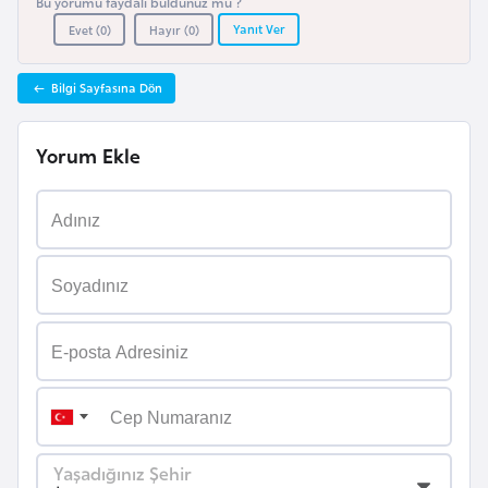
Bu yorumu faydalı buldunuz mu ?
i
Yanıt Ver
Evet (
0
)
Hayır (
0
)
n
Bilgi Sayfasına Dön
B
o
Yorum Ekle
s
n
a
H
e
r
s
e
k
B
Yaşadığınız Şehir
u