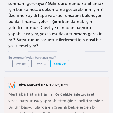
a
e
sunmam gerekiyor? Gelir durumumu kanıtlamak
r
için banka hesap dökümümü gösterebilir miyim?
i
Üzerime kayıtlı tapu ve araç ruhsatım bulunuyor,
A
bunlar finansal yeterliliğimi kanıtlamak için
z
yeterli olur mu? Davetiye olmadan başvuru
e
yapabilir miyim, yoksa mutlaka sunmam gerekir
r
mi? Başvurunun sorunsuz ilerlemesi için nasıl bir
b
yol izlemeliyim?
a
y
Bu yorumu faydalı buldunuz mu ?
c
Yanıt Ver
Evet (
0
)
Hayır (
0
)
a
n
Vize Merkezi 02 Nis 2025, 07:50
B
Merhaba Fatma Hanım, öncelikle aile ziyareti
a
vizesi başvurusu yapmak istediğinizi belirtmişsiniz.
h
Bu tür başvurularda en önemli belgelerden biri
r