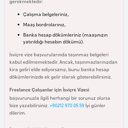
gerekmektedir:
a
Çalışma belgeleriniz,
r
u
Maaş bordrolarınız,
s
Banka hesap dökümleriniz (maaşınızın
yatırıldığı hesabın dökümü).
B
e
İsviçre vize başvurularında taşınmaz belgeleri
l
kabul edilmemektedir. Ancak, taşınmazlarınızdan
ç
kira geliri elde ediyorsanız, bunu banka hesap
i
dökümlerinizde ek gelir olarak gösterebilirsiniz.
k
Freelance Çalışanlar için İsviçre Vizesi
a
başvurunuzla ilgili herhangi bir sorunuz olursa
bize yazabilirsiniz.
+90212 970 05 59
İyi günler
B
dilerim.
e
n