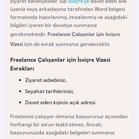
ziyaret davetiyesidir. Sizi
İsviçre’ye
davet eden aile
e
üyeniz veya arkadaşınız tarafından Word belgesi
y
formatında hazırlanmış, imzalanmış ve aşağıdaki
n
bilgileri içeren bir davetiye sunmanız
gerekmektedir.
Freelance Çalışanlar için İsviçre
B
Vizesi
için de evrak sunmanız gerekecektir.
a
n
Freelance Çalışanlar için İsviçre Vizesi
g
Evrakları
l
a
Ziyaret sebebiniz,
d
Seyahat tarihlerinizi,
e
Davet eden kişinin açık adresi.
ş
Freelance çalışıyor olmanız başvurunuz açısından
B
herhangi bir sorun teşkil etmez. Ancak,
e
başvurunuzda aşağıdaki belgeleri sunmanız
l