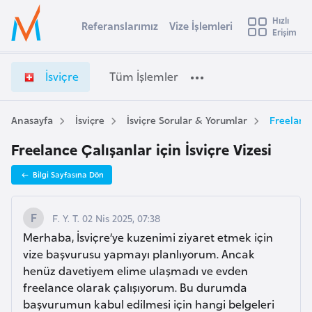
u
Hızlı
s
Referanslarımız
Vize İşlemleri
Başvuru yapmak istediğiniz ülkeyi seçin
Erişim
İ
İ
Üye
t
Ülke Seçimi
s
Girişi
r
v
l
İsviçre
Tüm İşlemler
a
i
l
e
ç
y
r
Anasayfa
İsviçre
İsviçre Sorular & Yorumlar
Freelance
t
a
e
Freelance Çalışanlar için İsviçre Vizesi
V
i
i
A
Bilgi Sayfasına Dön
z
ş
v
e
u
i
İ
F. Y. T. 02 Nis 2025, 07:38
s
ş
Merhaba, İsviçre’ye kuzenimi ziyaret etmek için
m
t
l
vize başvurusu yapmayı planlıyorum. Ancak
u
e
henüz davetiyem elime ulaşmadı ve evden
r
m
freelance olarak çalışıyorum. Bu durumda
y
l
başvurumun kabul edilmesi için hangi belgeleri