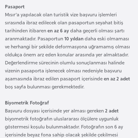
i
Pasaport
b
Mısır’a yapılacak olan turistik vize başvuru işlemleri
u
sırasında ibraz edilecek olan pasaportun seyahat bitiş
t
tarihinden itibaren
en az 6 ay
daha geçerli olması şartı
i
aranmaktadır. Pasaportun
10 yıldan
daha eski olmaması
ve herhangi bir şekilde deformasyona uğramamış olması
Ç
oldukça önem arz eden konular arasında yer almaktadır.
i
Değerlendirme sürecinin olumlu sonuçlanması halinde
n
vizenin pasaporta işlenecek olması nedeniyle başvuru
aşamasında ibraz edilen pasaport içerisinde
en az 2 adet
D
boş sayfa bulunması gerekmektedir.
a
n
Biyometrik Fotoğraf
i
Başvuru dosyası içerisinde yer alması gereken
2 adet
m
biyometrik fotoğrafın uluslararası ölçülere uygunluk
a
göstermesi koşulu bulunmaktadır. Fotoğrafın son 6 ay
r
içerisinde beyaz fona sahip olacak şekilde çekilmesi