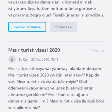
yaparken sizden danışmanlık hizmeti almak
G
istiyorum. Seyahatten ne kadar önce görüşme
ü
yapmamız doğru olur? Teşekkür ederim şimdiden.
n
e
Yorum Ekle
Cevabı Görüntüle
y
K
o
Mısır turist vizesi 2020
r
e
E. Kırlı, 22 Nis 2020, 15:45
Mısır’a turistik seyahat yapmayı planlamaktayım.
G
Mısır turist vizesi 2020 yılı için nasıl alınır? Kapıda
ü
vize Mısır turistik vizesi alabilir miyiz? Otel
n
ödemesini yapmamız ve uçak biletimizi satın
e
almamız gerekli mi? Mısır Konsolosluğuna
y
gitmemiz gerekli mi? Mısır turistik vize ile ilgili bilgi
S
verebilir misiniz?
u