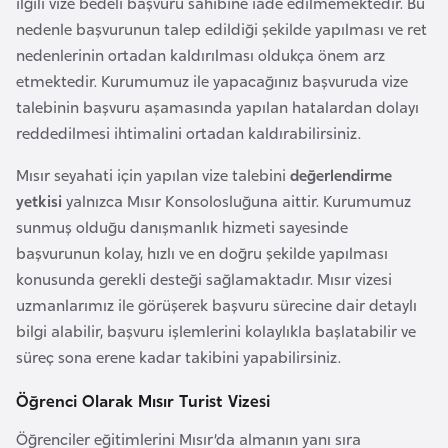
ilgili vize bedeli başvuru sahibine iade edilmemektedir. Bu
a
nedenle başvurunun talep edildiği şekilde yapılması ve ret
h
nedenlerinin ortadan kaldırılması oldukça önem arz
i
etmektedir. Kurumumuz ile yapacağınız başvuruda vize
l
talebinin başvuru aşamasında yapılan hatalardan dolayı
i
reddedilmesi ihtimalini ortadan kaldırabilirsiniz.
F
Mısır seyahati için yapılan vize talebini
değerlendirme
i
yetkisi
yalnızca Mısır Konsolosluğuna aittir. Kurumumuz
n
sunmuş olduğu danışmanlık hizmeti sayesinde
l
başvurunun kolay, hızlı ve en doğru şekilde yapılması
a
konusunda gerekli desteği sağlamaktadır. Mısır vizesi
n
uzmanlarımız ile görüşerek başvuru sürecine dair detaylı
d
bilgi alabilir, başvuru işlemlerini kolaylıkla başlatabilir ve
i
süreç sona erene kadar takibini yapabilirsiniz.
y
Öğrenci Olarak Mısır Turist Vizesi
a
Öğrenciler eğitimlerini Mısır’da almanın yanı sıra