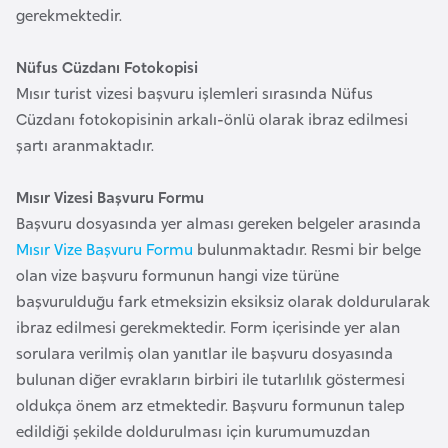
k
gerekmektedir.
a
Nüfus Cüzdanı Fotokopisi
Mısır turist vizesi başvuru işlemleri sırasında Nüfus
D
Cüzdanı fotokopisinin arkalı-önlü olarak ibraz edilmesi
e
şartı aranmaktadır.
m
o
Mısır Vizesi Başvuru Formu
k
Başvuru dosyasında yer alması gereken belgeler arasında
r
Mısır Vize Başvuru Formu
bulunmaktadır. Resmi bir belge
a
olan vize başvuru formunun hangi vize türüne
t
başvurulduğu fark etmeksizin eksiksiz olarak doldurularak
i
ibraz edilmesi gerekmektedir. Form içerisinde yer alan
k
sorulara verilmiş olan yanıtlar ile başvuru dosyasında
K
bulunan diğer evrakların birbiri ile tutarlılık göstermesi
o
oldukça önem arz etmektedir. Başvuru formunun talep
n
edildiği şekilde doldurulması için kurumumuzdan
g