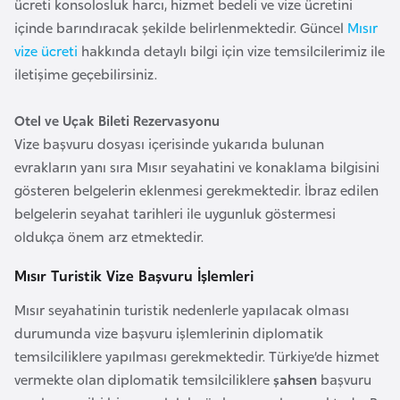
ücreti konsolosluk harcı, hizmet bedeli ve vize ücretini
e
içinde barındıracak şekilde belirlenmektedir. Güncel
Mısır
n
vize ücreti
hakkında detaylı bilgi için vize temsilcilerimiz ile
i
iletişime geçebilirsiniz.
s
t
Otel ve Uçak Bileti Rezervasyonu
a
Vize başvuru dosyası içerisinde yukarıda bulunan
n
evrakların yanı sıra Mısır seyahatini ve konaklama bilgisini
gösteren belgelerin eklenmesi gerekmektedir. İbraz edilen
E
belgelerin seyahat tarihleri ile uygunluk göstermesi
s
oldukça önem arz etmektedir.
t
Mısır Turistik Vize Başvuru İşlemleri
o
n
Mısır seyahatinin turistik nedenlerle yapılacak olması
y
durumunda vize başvuru işlemlerinin diplomatik
a
temsilciliklere yapılması gerekmektedir. Türkiye’de hizmet
vermekte olan diplomatik temsilciliklere
şahsen
başvuru