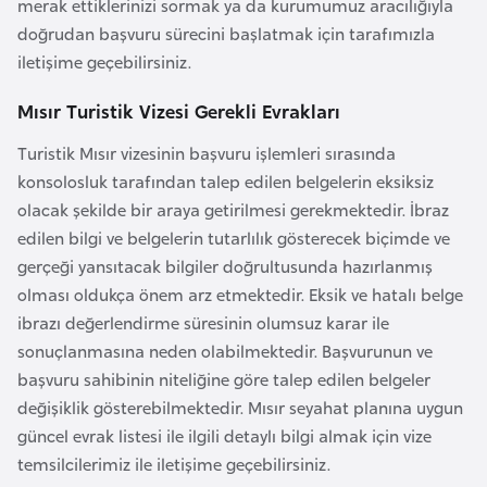
merak ettiklerinizi sormak ya da kurumumuz aracılığıyla
r
doğrudan başvuru sürecini başlatmak için tarafımızla
i
iletişime geçebilirsiniz.
y
Mısır Turistik Vizesi Gerekli Evrakları
e
t
Turistik Mısır vizesinin başvuru işlemleri sırasında
i
konsolosluk tarafından talep edilen belgelerin eksiksiz
olacak şekilde bir araya getirilmesi gerekmektedir. İbraz
C
edilen bilgi ve belgelerin tutarlılık gösterecek biçimde ve
e
gerçeği yansıtacak bilgiler doğrultusunda hazırlanmış
z
olması oldukça önem arz etmektedir. Eksik ve hatalı belge
a
ibrazı değerlendirme süresinin olumsuz karar ile
y
sonuçlanmasına neden olabilmektedir. Başvurunun ve
i
başvuru sahibinin niteliğine göre talep edilen belgeler
r
değişiklik gösterebilmektedir. Mısır seyahat planına uygun
güncel evrak listesi ile ilgili detaylı bilgi almak için vize
C
temsilcilerimiz ile iletişime geçebilirsiniz.