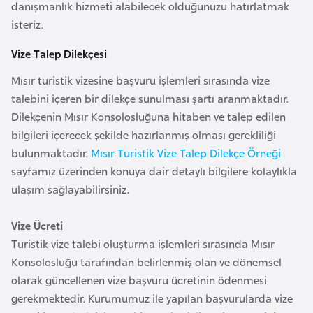
danışmanlık hizmeti alabilecek olduğunuzu hatırlatmak
o
isteriz.
B
Vize Talep Dilekçesi
u
Mısır turistik vizesine başvuru işlemleri sırasında vize
l
talebini içeren bir dilekçe sunulması şartı aranmaktadır.
g
Dilekçenin Mısır Konsolosluğuna hitaben ve talep edilen
a
bilgileri içerecek şekilde hazırlanmış olması gerekliliği
r
bulunmaktadır.
Mısır Turistik Vize Talep Dilekçe Örneği
i
sayfamız üzerinden konuya dair detaylı bilgilere kolaylıkla
s
ulaşım sağlayabilirsiniz.
t
a
Vize Ücreti
n
Turistik vize talebi oluşturma işlemleri sırasında Mısır
Konsolosluğu tarafından belirlenmiş olan ve dönemsel
E
olarak güncellenen vize başvuru ücretinin ödenmesi
r
gerekmektedir. Kurumumuz ile yapılan başvurularda vize
m