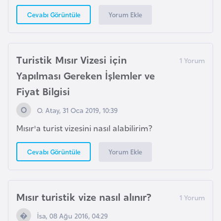
d
Yorum Ekle
Cevabı Görüntüle
a
n
Turistik Mısır Vizesi için
G
Yapılması Gereken İşlemler ve
u
Fiyat Bilgisi
y
a
O. Atay, 31 Oca 2019, 10:39
n
Mısır'a turist vizesini nasıl alabilirim?
a
Yorum Ekle
Cevabı Görüntüle
H
i
n
Mısır turistik vize nasıl alınır?
d
i
İsa, 08 Ağu 2016, 04:29