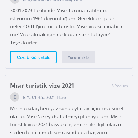
s
a
30.01.2023 tarihinde Mısır turuna katılmak
u
istiyorum 1961 doyumluğum. Gerekli belgeler
neler? Gittiğim turla turistik Mısır vizesi alınabilir
mi? Vize almak için ne kadar süre tutuyor?
G
Teşekkürler.
i
n
Yorum Ekle
Cevabı Görüntüle
e
G
Mısır turistik vize 2021
r
e
E.Y., 01 Haz 2021, 14:36
n
Merhabalar, ben yaz sonu eylül ayı için kısa süreli
a
olarak Mısır’a seyahat etmeyi planlıyorum. Mısır
d
turistik vize 2021 başvuru işlemleri ile ilgili olarak
a
sizden bilgi almak sonrasında da başvuru