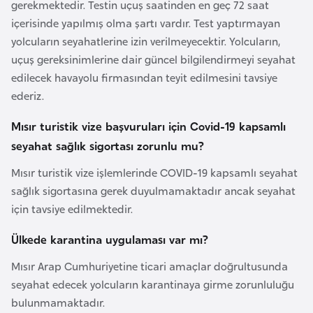
gerekmektedir. Testin uçuş saatinden en geç 72 saat
a
içerisinde yapılmış olma şartı vardır. Test yaptırmayan
r
yolcuların seyahatlerine izin verilmeyecektir. Yolcuların,
u
uçuş gereksinimlerine dair güncel bilgilendirmeyi seyahat
s
edilecek havayolu firmasından teyit edilmesini tavsiye
ederiz.
B
Mısır turistik vize başvuruları için Covid-19 kapsamlı
e
seyahat sağlık sigortası zorunlu mu?
l
ç
Mısır turistik vize işlemlerinde COVID-19 kapsamlı seyahat
i
sağlık sigortasına gerek duyulmamaktadır ancak seyahat
k
için tavsiye edilmektedir.
a
Ülkede karantina uygulaması var mı?
B
Mısır Arap Cumhuriyetine ticari amaçlar doğrultusunda
e
seyahat edecek yolcuların karantinaya girme zorunluluğu
n
bulunmamaktadır.