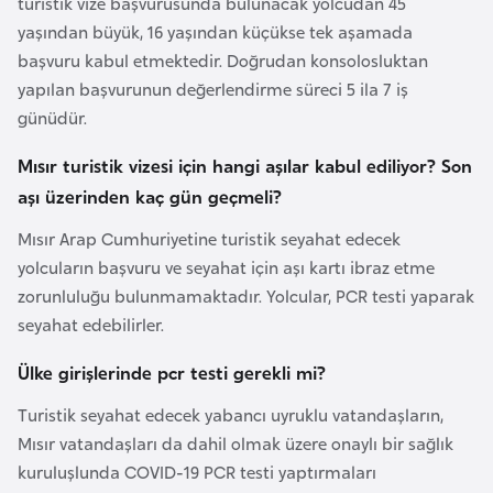
turistik vize başvurusunda bulunacak yolcudan 45
e
yaşından büyük, 16 yaşından küçükse tek aşamada
y
başvuru kabul etmektedir. Doğrudan konsolosluktan
n
yapılan başvurunun değerlendirme süreci 5 ila 7 iş
günüdür.
B
Mısır turistik vizesi için hangi aşılar kabul ediliyor? Son
a
aşı üzerinden kaç gün geçmeli?
n
g
Mısır Arap Cumhuriyetine turistik seyahat edecek
l
yolcuların başvuru ve seyahat için aşı kartı ibraz etme
a
zorunluluğu bulunmamaktadır. Yolcular, PCR testi yaparak
d
seyahat edebilirler.
e
ş
Ülke girişlerinde pcr testi gerekli mi?
Turistik seyahat edecek yabancı uyruklu vatandaşların,
B
Mısır vatandaşları da dahil olmak üzere onaylı bir sağlık
e
kuruluşlunda COVID-19 PCR testi yaptırmaları
l