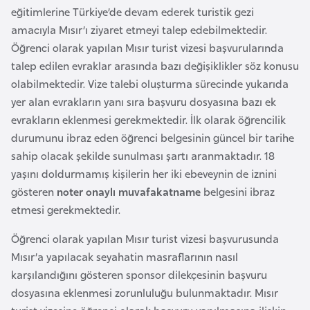
F
eğitimlerine Türkiye’de devam ederek turistik gezi
r
amacıyla Mısır’ı ziyaret etmeyi talep edebilmektedir.
a
Öğrenci olarak yapılan Mısır turist vizesi başvurularında
n
talep edilen evraklar arasında bazı değişiklikler söz konusu
s
olabilmektedir. Vize talebi oluşturma sürecinde yukarıda
a
yer alan evrakların yanı sıra başvuru dosyasına bazı ek
evrakların eklenmesi gerekmektedir. İlk olarak öğrencilik
durumunu ibraz eden öğrenci belgesinin güncel bir tarihe
G
sahip olacak şekilde sunulması şartı aranmaktadır. 18
a
yaşını doldurmamış kişilerin her iki ebeveynin de iznini
b
gösteren
noter onaylı muvafakatname
belgesini ibraz
o
etmesi gerekmektedir.
n
Öğrenci olarak yapılan Mısır turist vizesi başvurusunda
G
Mısır’a yapılacak seyahatin masraflarının nasıl
a
karşılandığını gösteren sponsor dilekçesinin başvuru
m
dosyasına eklenmesi zorunluluğu bulunmaktadır. Mısır
b