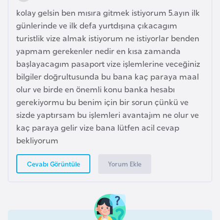
s
kolay gelsin ben mısıra gitmek istiyorum 5.ayın ilk
t
günlerinde ve ilk defa yurtdışına çıkacagım
a
turistlik vize almak istiyorum ne istiyorlar benden
n
yapmam gerekenler nedir en kısa zamanda
başlayacagım pasaport vize işlemlerine veceğiniz
H
bilgiler doğrultusunda bu bana kaç paraya maal
ı
olur ve birde en önemli konu banka hesabı
r
gerekiyormu bu benim için bir sorun çünkü ve
v
sizde yaptırsam bu işlemleri avantajım ne olur ve
a
kaç paraya gelir vize bana lütfen acil cevap
t
bekliyorum
i
s
Yorum Ekle
Cevabı Görüntüle
t
a
n