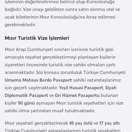
işleminin değerlendirmesi belirsiz olup Konsolosluğa
l
bağlıdır. Vize onayı geldikten sonra satın alınmış otel ve
g
uçak biletlerinin Mısır Konsolosluğu’na ibraz edilmesi
a
gerekmektedir.
r
i
Mısır Turistik Vize İşlemleri
s
Mısır Arap Cumhuriyeti sınırları içerisine turistik gezi
t
amacıyla seyahat gerçekleştirmeyi planlayan kişilerin
a
ziyaretleri öncesinde turistik vize sahibi olmaları şartı
n
aranmaktadır. Söz konusu zorunluluk Türkiye Cumhuriyeti
Umuma Mahsus Bordo Pasaport
sahibi vatandaşlarımız
B
için geçerli sayılmaktadır.
Yeşil Hususi Pasaport
,
Siyah
u
Diplomatik Pasaport
ve
Gri Hizmet Pasaportu
bulunan
r
kişiler
90 günü
aşmayan Mısır turistik seyahatleri için vize
k
sahibi olma şartından muaf tutulmaktadır.
i
n
Mısır seyahati gerçekleştirecek
45 yaş üstü
ve
17 yaş altı
a
Türkiye Cumhuriyeti vatandaşlarının turistik seyahatleri