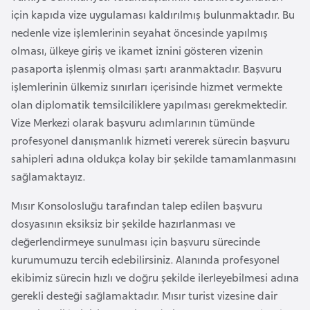
F
için kapıda vize uygulaması kaldırılmış bulunmaktadır. Bu
a
nedenle vize işlemlerinin seyahat öncesinde yapılmış
s
olması, ülkeye giriş ve ikamet iznini gösteren vizenin
o
pasaporta işlenmiş olması şartı aranmaktadır. Başvuru
işlemlerinin ülkemiz sınırları içerisinde hizmet vermekte
olan diplomatik temsilciliklere yapılması gerekmektedir.
Ç
Vize Merkezi olarak başvuru adımlarının tümünde
a
profesyonel danışmanlık hizmeti vererek sürecin başvuru
d
sahipleri adına oldukça kolay bir şekilde tamamlanmasını
sağlamaktayız.
Ç
e
Mısır Konsolosluğu tarafından talep edilen başvuru
k
dosyasının eksiksiz bir şekilde hazırlanması ve
C
değerlendirmeye sunulması için başvuru sürecinde
u
kurumumuzu tercih edebilirsiniz. Alanında profesyonel
m
ekibimiz sürecin hızlı ve doğru şekilde ilerleyebilmesi adına
h
gerekli desteği sağlamaktadır. Mısır turist vizesine dair
u