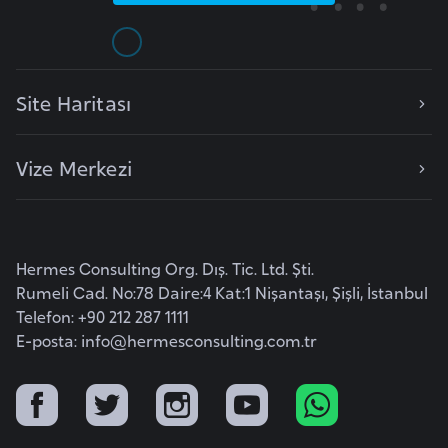
e
I
r
Site Haritası
a
k
Vize Merkezi
İ
r
l
Hermes Consulting Org. Dış. Tic. Ltd. Şti.
a
Rumeli Cad. No:78 Daire:4 Kat:1 Nişantaşı, Şişli, İstanbul
n
Telefon: +90 212 287 1111
d
E-posta:
info@hermesconsulting.com.tr
a
İ
s