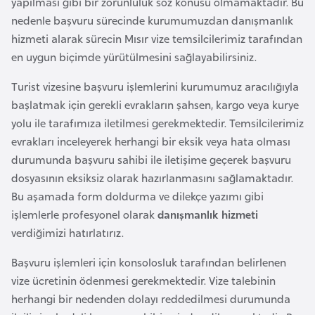
yapılması gibi bir zorunluluk söz konusu olmamaktadır. Bu
E
nedenle başvuru sürecinde kurumumuzdan danışmanlık
t
hizmeti alarak sürecin Mısır vize temsilcilerimiz tarafından
i
en uygun biçimde yürütülmesini sağlayabilirsiniz.
y
o
Turist vizesine başvuru işlemlerini kurumumuz aracılığıyla
p
başlatmak için gerekli evrakların şahsen, kargo veya kurye
y
yolu ile tarafımıza iletilmesi gerekmektedir. Temsilcilerimiz
a
evrakları inceleyerek herhangi bir eksik veya hata olması
durumunda başvuru sahibi ile iletişime geçerek başvuru
F
dosyasının eksiksiz olarak hazırlanmasını sağlamaktadır.
i
Bu aşamada form doldurma ve dilekçe yazımı gibi
l
işlemlerle profesyonel olarak
danışmanlık hizmeti
d
verdiğimizi hatırlatırız.
i
Başvuru işlemleri için konsolosluk tarafından belirlenen
ş
vize ücretinin ödenmesi gerekmektedir. Vize talebinin
i
herhangi bir nedenden dolayı reddedilmesi durumunda
S