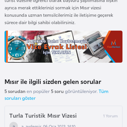
turist vizesine öğrenci olarak başvuru yapılmasına ilişkin
i
ayrıca merak ettiklerinizi sormak için Mısır vizesi
y
konusunda uzman temsilcilerimiz ile iletişime geçerek
a
sürece dair bilgi sahibi olabilirsiniz.
G
a
n
a
G
Mısır ile ilgili sizden gelen sorular
i
5 sorudan
en popüler
5 soru
görüntüleniyor.
Tüm
n
soruları göster
e
B
i
Turla Turistik Mısır Vizesi
s
a. aydemir, 06 Oca 2023, 14:10