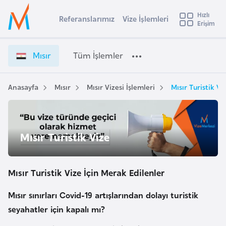
u
Hızlı
s
Referanslarımız
Vize İşlemleri
Başvuru yapmak istediğiniz ülkeyi seçin
Erişim
M
İ
Üye
t
Ülke Seçimi
ı
Girişi
r
s
l
Mısır
Tüm İşlemler
a
ı
l
e
r
y
V
Anasayfa
Mısır
Mısır Vizesi İşlemleri
Mısır Turistik Vi
t
a
i
z
i
e
A
İ
ş
Mısır Turistik Vize
v
ş
u
i
l
s
e
Mısır Turistik Vize İçin Merak Edilenler
m
t
m
u
l
Mısır sınırları Covid-19 artışlarından dolayı turistik
r
e
seyahatler için kapalı mı?
y
r