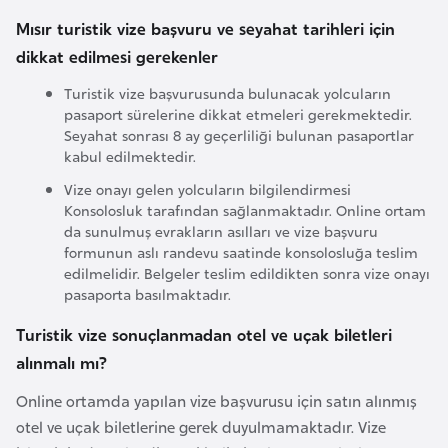
i
Mısır turistik vize başvuru ve seyahat tarihleri için
n
dikkat edilmesi gerekenler
B
Turistik vize başvurusunda bulunacak yolcuların
pasaport sürelerine dikkat etmeleri gerekmektedir.
o
Seyahat sonrası 8 ay geçerliliği bulunan pasaportlar
s
kabul edilmektedir.
n
Vize onayı gelen yolcuların bilgilendirmesi
a
Konsolosluk tarafından sağlanmaktadır. Online ortam
H
da sunulmuş evrakların asılları ve vize başvuru
e
formunun aslı randevu saatinde konsolosluğa teslim
r
edilmelidir. Belgeler teslim edildikten sonra vize onayı
pasaporta basılmaktadır.
s
e
Turistik vize sonuçlanmadan otel ve uçak biletleri
k
alınmalı mı?
Online ortamda yapılan vize başvurusu için satın alınmış
B
otel ve uçak biletlerine gerek duyulmamaktadır. Vize
u