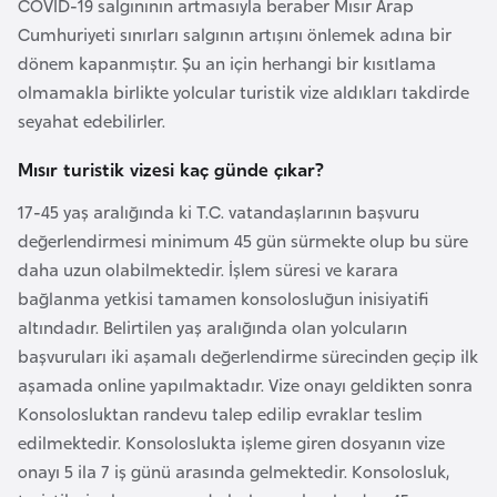
COVID-19 salgınının artmasıyla beraber Mısır Arap
a
i
Cumhuriyeti sınırları salgının artışını önlemek adına bir
dönem kapanmıştır. Şu an için herhangi bir kısıtlama
A
olmamakla birlikte yolcular turistik vize aldıkları takdirde
z
seyahat edebilirler.
e
r
Mısır turistik vizesi kaç günde çıkar?
b
17-45 yaş aralığında ki T.C. vatandaşlarının başvuru
a
değerlendirmesi minimum 45 gün sürmekte olup bu süre
y
daha uzun olabilmektedir. İşlem süresi ve karara
c
bağlanma yetkisi tamamen konsolosluğun inisiyatifi
a
altındadır. Belirtilen yaş aralığında olan yolcuların
n
başvuruları iki aşamalı değerlendirme sürecinden geçip ilk
aşamada online yapılmaktadır. Vize onayı geldikten sonra
B
Konsolosluktan randevu talep edilip evraklar teslim
a
edilmektedir. Konsoloslukta işleme giren dosyanın vize
h
onayı 5 ila 7 iş günü arasında gelmektedir. Konsolosluk,
r