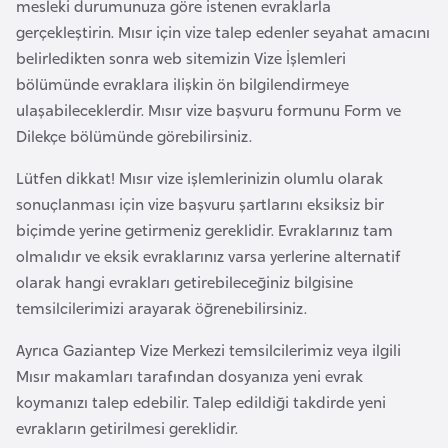
mesleki durumunuza göre istenen evraklarla
e
gerçekleştirin. Mısır için vize talep edenler seyahat amacını
y
belirledikten sonra web sitemizin Vize İşlemleri
n
bölümünde evraklara ilişkin ön bilgilendirmeye
ulaşabileceklerdir. Mısır vize başvuru formunu Form ve
B
Dilekçe bölümünde görebilirsiniz.
a
Lütfen dikkat! Mısır vize işlemlerinizin olumlu olarak
n
sonuçlanması için vize başvuru şartlarını eksiksiz bir
g
biçimde yerine getirmeniz gereklidir. Evraklarınız tam
l
olmalıdır ve eksik evraklarınız varsa yerlerine alternatif
a
olarak hangi evrakları getirebileceğiniz bilgisine
d
temsilcilerimizi arayarak öğrenebilirsiniz.
e
ş
Ayrıca Gaziantep Vize Merkezi temsilcilerimiz veya ilgili
Mısır makamları tarafından dosyanıza yeni evrak
B
koymanızı talep edebilir. Talep edildiği takdirde yeni
e
evrakların getirilmesi gereklidir.
l