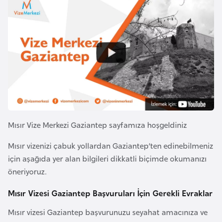
a
i
A
z
e
r
b
a
y
c
Mısır Vize Merkezi Gaziantep sayfamıza hoşgeldiniz
a
Mısır vizenizi çabuk yollardan Gaziantep’ten edinebilmeniz
n
için aşağıda yer alan bilgileri dikkatli biçimde okumanızı
öneriyoruz.
B
a
Mısır Vizesi Gaziantep Başvuruları İçin Gerekli Evraklar
h
Mısır vizesi Gaziantep başvurunuzu seyahat amacınıza ve
r