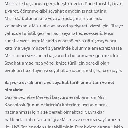
i
Mısır vize başvurusu gerçekleştirmeden önce turistik, ticari,
n
ziyaret, öğrenme gibi seyahat amacınızı netleştirin.
Mısır’da bulunan aile veya arkadaşınızın yanında
kalacaksanız Mısır aile ve arkadaş ziyareti vizesi için; ülkeye
B
yalnızca turistik gezi amaçlı seyahat edecekseniz Mısır
o
turistik vizesi için; Mısır’da iş ortağınızla görüşme, fuara
s
katılma veya müşteri ziyaretinde bulunma amacınız varsa
n
Mısır ticari vizesi için başvuruda bulunmanız gerekecektir.
a
Seyahat amacınıza yönelik vize türü için gerekli olan
H
evrakları hazırlayın ve seyahat amacınızın dışına çıkmayın.
e
r
Başvuru evraklarınız ve seyahat tarihleriniz tam ve net
s
olmalıdır
e
Gaziantep Vize Merkezi başvuru evraklarınızın Mısır
k
Konsolosluğunun belirlediği kriterlere uygun olarak
hazırlanması için size destek olmaktadır. Evraklar
B
hakkında daha fazla bilgiye Mısır vize merkezi sayfamızın
u
ilgili bölümlerinden ulaşabilirsiniz. Evrak detaylarına ilişkin