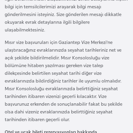
l
bilgi için temsilcilerimizi arayarak bilgi mesajı
g
gönderilmesini isteyiniz. Size gönderilen mesajı dikkatle
a
okuyarak evrak detaylarına ilgili bilgilere
r
ulaşabilmektesiniz.
i
Mısır vize başvuruları için Gaziantep Vize Merkezi’ne
s
ulaştıracağınız evraklarınızda seyahat tarihleriniz net ve
t
açık şekilde bildirilmelidir. Mısır Konsolosluğu vize
a
bölümüne hitaben yazılması gereken vize talep
n
dilekçesinde belirtilen seyahat tarihi diğer vize
evraklarınızda bildirdiğiniz tarihler ile uyumlu olmalıdır.
B
Mısır Konsolosluğu evraklarınızda belirttiğiniz seyahat
u
tarihinden itibaren vizenizi geçerli kılacaktır. Vize
r
başvurunuz erkenden de sonuçlanabilir fakat bu şekilde
k
olsa dahi vizeniz evraklarınızda belirttiğiniz seyahat
i
tarihinden itibaren geçerli olur.
n
a
Otel ve uçak bileti rezervasyonları hakkında