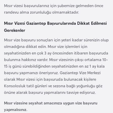
Mısır vizesi başvurularınız için şubemize gelmeden önce
a
randevu alma zorunluluğu olmamaktadır.
r
u
Mısır Vizesi Gaziantep Başvurularında Dikkat Edilmesi
s
Gerekenler
Mısır vize başvuru sonuçları için yeteri kadar sürenizin olup
B
olmadığına dikkat edin. Mısır vize işlemleri için
e
seyahatinizden en çok 3 ay öncesinden itibaren başvuruda
l
bulunma hakkınız vardır. Mısır vizesinin çıkışı ortalama 10-
ç
15 iş günü sürebildiğinden seyahatinizden en az 1 ay kala
i
başvuru yapmanızı öneriyoruz. Gaziantep Vize Merkezi
k
olarak Mısır vizesi için başvuruda bulunacak kişilere
a
Konsolosluk tatil günleri ve sezona bağlı yoğunluğu göz
önüne alarak başvuru yapmalarını tavsiye ediyoruz.
B
e
Mısır vizesine seyahat amacınıza uygun vize başvuru
n
yapmalısınız.