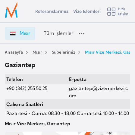
u
Hızlı
s
Referanslarımız
Vize İşlemleri
Başvuru yapmak istediğiniz ülkeyi seçin
Erişim
M
İ
Üye
t
Ülke Seçimi
ı
Girişi
r
s
l
Mısır
Tüm İşlemler
a
ı
l
e
r
y
V
Anasayfa
Mısır
Şubelerimiz
Mısır Vize Merkezi, Gazi
t
a
i
Gaziantep
z
i
e
A
Telefon
E-posta
İ
ş
v
ş
+90 (342) 255 50 25
gaziantep@vizemerkezi.c
u
i
l
om
s
e
Çalışma Saatleri
m
t
m
Pazartesi - Cuma: 08.30 - 18.00 Cumartesi: 10.00 - 14.00
u
l
r
e
Mısır Vize Merkezi, Gaziantep
y
r