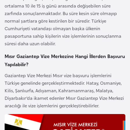
i
ortalama 10 ile 15 iş günü arasında değişebilen süre
b
zarfında sonuçlanmaktadır. Bu süre kesin süre olmayıp
u
normal şartlara göre kestirilen bir süredir. Türkiye
t
Cumhuriyeti vatandaşı olmayan başka ülkenin
i
pasaportuna sahip kişilerin vize işlemlerinin sonuçlanma
süresi daha uzun olabilir.
Ç
Mısır Gaziantep Vize Merkezine Hangi İllerden Başvuru
i
n
Yapılabilir?
Gaziantep Vize Merkezi Mısır vize başvuru işlemlerini
D
Türkiye genelinde gerçekleştirmektedir. Hatay, Osmaniye,
a
Kilis, Şanlıurfa, Adıyaman, Kahramanmaraş, Malatya,
n
Diyarbakır’da ikamet edenler Mısır Gaziantep Vize Merkezi
i
aracılığı ile vize işlemlerini gerçekleştirebilirler.
m
a
r