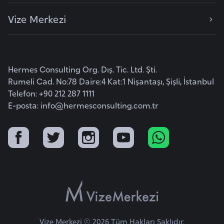
o
Vize Merkezi
B
u
l
Hermes Consulting Org. Dış. Tic. Ltd. Şti.
g
Rumeli Cad. No:78 Daire:4 Kat:1 Nişantaşı, Şişli, İstanbul
a
Telefon: +90 212 287 1111
r
E-posta:
info@hermesconsulting.com.tr
i
s
t
a
n
E
r
Vize Merkezi © 2026 Tüm Hakları Saklıdır.
m