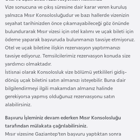
F
Vize sonucuna ve çıkış süresine dair karar veren kuruluş
a
yalnızca Mısır Konsolosluğudur ve bazı hallerde vizenizin
s
seyahat tarihinizden önce çıkamayabileceği göz önünde
o
bulundurarak Mısır vizesi için otel kalımı ve uçak bileti için
ödeme yaparak başvuruda bulunmanızı tavsiye etmiyoruz.
Ç
Otel ve uçak biletine ilişkin rezervasyon yaptırmanızı
a
tavsiye ediyoruz. Temsilcilerimiz rezervasyon konuda size
d
yardımcı olmaktadır.
İstisnai olarak Konsolosluk vize bölümü yetkilileri gidiş-
dönüş uçak biletini satın almanızı isteyebilir. Buna dair
Ç
bilgilendirmeyi ilgili makamdan almanız halinde
e
gerekiyorsa yapmış olduğunuz rezervasyonu satın
k
alabilirsiniz.
C
u
Başvuru İşleminiz devam ederken Mısır Konsolosluğu
m
tarafından mülakata çağrılabilirsiniz.
h
Mısır vizesine Gaziantep’ten başvuru yaptıktan sonra
u