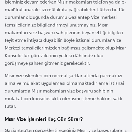
işleminiz devam ederken Mısır makamları telefon ya da e-
r
mail’ kullanarak sizi mülakata çağırabilirler. Lütfen bu tür
i
durumlar olduğunda durumu Gaziantep Vize merkezi
y
temsilcilerinize bilgilendirmeyi unutmayınız. Mısır
e
makamları vize başvuru sahiplerinin beyan ettiği bilgileri
t
teyit etme ihtiyacı duyabilir. Böyle istisnai durumlar Vize
i
Merkezi temsilcilerimizden bağımsız gelişmekte olup Mısır
Konsolosluk görevlilerinin yetkisi dâhilinde olup
C
görüşmeye şahsen gitmeniz gerekecektir.
e
Mısır vize işlemleri için normal şartlar altında parmak izi
z
alma ve mülakat uygulaması olmamaktadır ama istisnai
a
durumlarda Mısır makamları vize başvuru sahibinin
y
mülakat için konsoloslukta olmasını isteme hakkını saklı
i
tutar.
r
Mısır Vize İşlemleri Kaç Gün Sürer?
C
Gaziantep’ten gerçekleştireceğiniz Mısır vize başvurularınız