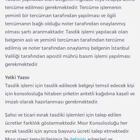
l
tercüme edilmesi gerekmektedir. Tercüme işlemenin
g
yeminli bir tercüman tarafından yapılması ve ilgili
a
tercümanın bağlı olduğu noter tarafından onaylanmış
r
olması şartı aranmaktadır. Tasdik işlemi yapılacak olan
i
belgenin aslı ve yeminli tercüman tarafından tercüme
s
edilmiş ve noter tarafından onaylamış belgenin İstanbul
t
Valiliği tarafından apostil mührü basım işlemi yapılması
a
gerekmektedir.
n
Yetki Yazısı
Tasdik işlemi için tasdik edilecek belgeyi temsil edecek kişi
B
için konsolosluğa hitaben şirketin antetli kağıdına kaşeli ve
u
imzalı olarak hazırlanması gerekmektedir.
r
k
Şahsi ve ticari evrak tasdiki işlemleri için talep edilen
i
ücretler farklılık göstermektedir. Mısır Konsolosluğu her
n
evrak tasdiki için ayrıca başvuru ücreti talep etmektedir.
a
Mısır vizesi temsilcilerimiz ile
iletişim
adresleri ve