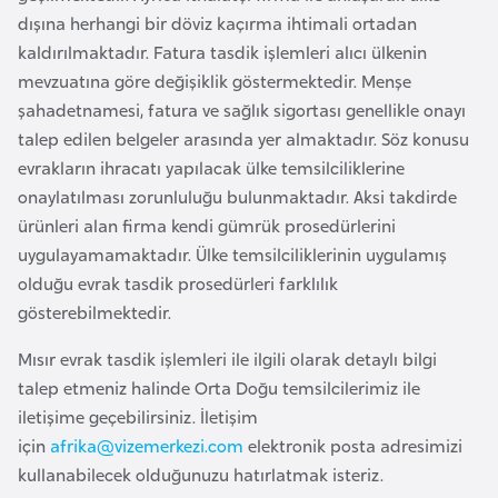
i
dışına herhangi bir döviz kaçırma ihtimali ortadan
b
kaldırılmaktadır. Fatura tasdik işlemleri alıcı ülkenin
u
mevzuatına göre değişiklik göstermektedir. Menşe
t
şahadetnamesi, fatura ve sağlık sigortası genellikle onayı
i
talep edilen belgeler arasında yer almaktadır. Söz konusu
evrakların ihracatı yapılacak ülke temsilciliklerine
Ç
onaylatılması zorunluluğu bulunmaktadır. Aksi takdirde
i
ürünleri alan firma kendi gümrük prosedürlerini
n
uygulayamamaktadır. Ülke temsilciliklerinin uygulamış
olduğu evrak tasdik prosedürleri farklılık
D
gösterebilmektedir.
a
Mısır evrak tasdik işlemleri ile ilgili olarak detaylı bilgi
n
talep etmeniz halinde Orta Doğu temsilcilerimiz ile
i
iletişime geçebilirsiniz. İletişim
m
için
afrika@vizemerkezi.com
elektronik posta adresimizi
a
kullanabilecek olduğunuzu hatırlatmak isteriz.
r