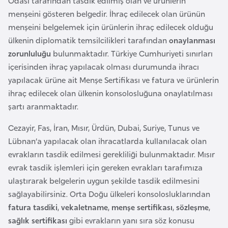
Odası tarafından tasdik edilmiş olan ve ürünlerin
e
menşeini gösteren belgedir. İhraç edilecek olan ürünün
y
menşeini belgelemek için ürünlerin ihraç edilecek olduğu
n
ülkenin diplomatik temsilcilikleri tarafından
onaylanması
zorunluluğu
bulunmaktadır. Türkiye Cumhuriyeti sınırları
B
içerisinden ihraç yapılacak olması durumunda ihracı
a
yapılacak ürüne ait Menşe Sertifikası ve fatura ve ürünlerin
n
ihraç edilecek olan ülkenin konsolosluğuna onaylatılması
g
şartı aranmaktadır.
l
Cezayir, Fas, İran, Mısır, Ürdün, Dubai, Suriye, Tunus ve
a
Lübnan’a yapılacak olan ihracatlarda kullanılacak olan
d
evrakların tasdik edilmesi gerekliliği bulunmaktadır. Mısır
e
evrak tasdik işlemleri için gereken evrakları tarafımıza
ş
ulaştırarak belgelerin uygun şekilde tasdik edilmesini
sağlayabilirsiniz. Orta Doğu ülkeleri konsolosluklarından
B
fatura tasdiki
,
vekaletname
,
menşe sertifikası
,
sözleşme
,
e
sağlık sertifikası
gibi evrakların yanı sıra söz konusu
l