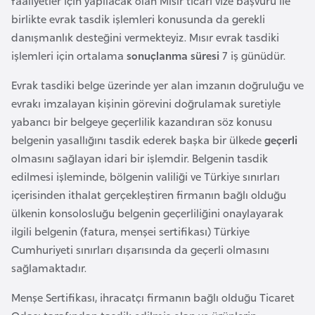
faaliyetler için yapılacak olan Mısır ticari vize başvuru ile
a
i
birlikte evrak tasdik işlemleri konusunda da gerekli
danışmanlık desteğini vermekteyiz. Mısır evrak tasdiki
A
işlemleri için ortalama
sonuçlanma süresi
7 iş günüdür.
z
e
Evrak tasdiki belge üzerinde yer alan imzanın doğruluğu ve
r
evrakı imzalayan kişinin görevini doğrulamak suretiyle
b
yabancı bir belgeye geçerlilik kazandıran söz konusu
a
belgenin yasallığını tasdik ederek başka bir ülkede
geçerli
y
olmasını sağlayan idari bir işlemdir. Belgenin tasdik
c
edilmesi işleminde, bölgenin valiliği ve Türkiye sınırları
a
içerisinden ithalat gerçekleştiren firmanın bağlı olduğu
n
ülkenin konsolosluğu belgenin geçerliliğini onaylayarak
ilgili belgenin (fatura, menşei sertifikası) Türkiye
Cumhuriyeti sınırları dışarısında da geçerli olmasını
B
sağlamaktadır.
a
h
Menşe Sertifikası, ihracatçı firmanın bağlı olduğu Ticaret
r