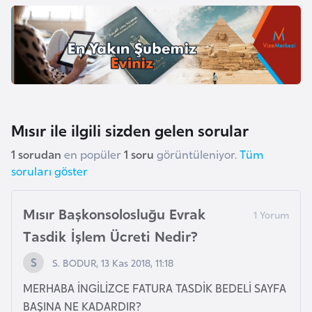
k
a
D
e
m
o
Mısır ile ilgili sizden gelen sorular
k
1 sorudan
en popüler
1 soru
görüntüleniyor.
Tüm
r
soruları göster
a
t
Mısır Başkonsolosluğu Evrak
i
k
Tasdik İşlem Ücreti Nedir?
K
S. BODUR, 13 Kas 2018, 11:18
o
n
MERHABA İNGİLİZCE FATURA TASDİK BEDELİ SAYFA
g
BAŞINA NE KADARDIR?