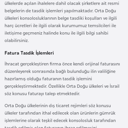
ülkelerde açılan ihalelere dahil olacak şirketlere ait resmi
a
belgelerin de tasdik işlemleri yapılmaktadır. Orta Doğu
r
ülkeleri konsolosluklarının belge tasdiki koşulları ve ilgili
u
harç ücretleri ile ilgili olarak kurumumuz temsilcileri ile
s
iletişime geçmeniz halinde konu ile ilgili bilgi sahibi
olabilirsiniz.
B
Fatura Tasdik İşlemleri
e
l
İhracat gerçekleştiren firma önce kendi orijinal faturasını
ç
düzenleyerek sonrasında bağlı bulunduğu ilin valiliğine
i
hazırlamış olduğu faturanın tasdik işlemini
k
gerçekleştirmektedir. Özellikle Orta Doğu ülkeleri ve İsrail
a
söz konusu faturayı talep etmektedir.
Orta Doğu ülkelerinin dış ticaret rejimleri söz konusu
B
ülkeler tarafından ithal edilecek olan ürünlerin gümrük
e
işlemlerine olarak teşkil edecek konsolosluk tarafından
n
tasdik edilmiş olan faturanın ibraz edilmesini