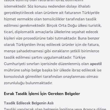
i
istemektedir. Söz konusu nedenden dolayı ithalatı
n
gerçekleştirilecek olan ürünlere ait faturanın Türkiye’de
hizmet vermekte olan temsilcilikler tarafından tasdik
B
edilmesi gerekmektedir. Birçok Orta Doğu ülkesi turistik,
o
ticari, diplomatik amaçlarla ülkelerine seyahat edecek
s
kişileri vize prosedürüne tabi tutmaktadır. Buna benzer
n
olarak Türkiye’den ihraç edilecek ürünler için de fatura,
a
menşe şahadetnamesi gibi evrakların yetkili birimlerce
H
tasdik edilmesi şartını uygulamaktadır. Türkiye
e
Cumhuriyeti sınırları içerisinde düzenlenmiş olan
apostil
r
mührüne sahip belge başka bir ülkede ibraz edilecek ise
s
konsolosluk görevlileri tarafından onaylanması olması
e
zorunluluğu bulunmaktadır.
k
Evrak Tasdik İşlemi İçin Gereken Belgeler
B
Tasdik Edilecek Belgenin Aslı
u
Tasdiki yapılacak olan belgenin İngilizce veya Arapça diline