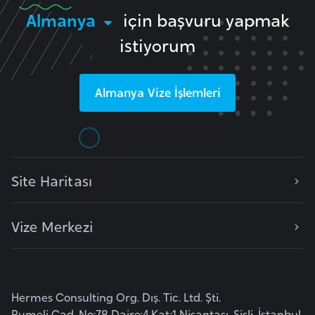
Almanya
için başvuru yapmak
e
n
istiyorum
i
s
t
Almanya
Vize İşlemleri
a
n
E
Site Haritası
s
t
o
Vize Merkezi
n
y
a
Hermes Consulting Org. Dış. Tic. Ltd. Şti.
Rumeli Cad. No:78 Daire:4 Kat:1 Nişantaşı, Şişli, İstanbul