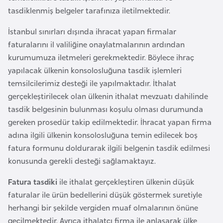
tasdiklenmiş belgeler tarafınıza iletilmektedir.
r
i
İstanbul sınırları dışında ihracat yapan firmalar
y
faturalarını il valiliğine onaylatmalarının ardından
e
kurumumuza iletmeleri gerekmektedir. Böylece ihraç
t
yapılacak ülkenin konsolosluğuna tasdik işlemleri
i
temsilcilerimiz desteği ile yapılmaktadır. İthalat
gerçekleştirilecek olan ülkenin ithalat mevzuatı dahilinde
C
tasdik belgesinin bulunması koşulu olması durumunda
e
gereken prosedür takip edilmektedir. İhracat yapan firma
z
adına ilgili ülkenin konsolosluğuna temin edilecek boş
a
fatura formunu doldurarak ilgili belgenin tasdik edilmesi
y
konusunda gerekli desteği sağlamaktayız.
i
Fatura tasdiki
ile ithalat gerçekleştiren ülkenin düşük
r
faturalar ile ürün bedellerini düşük göstermek suretiyle
herhangi bir şekilde vergiden muaf olmalarının önüne
C
geçilmektedir. Ayrıca ithalatçı firma ile anlaşarak ülke