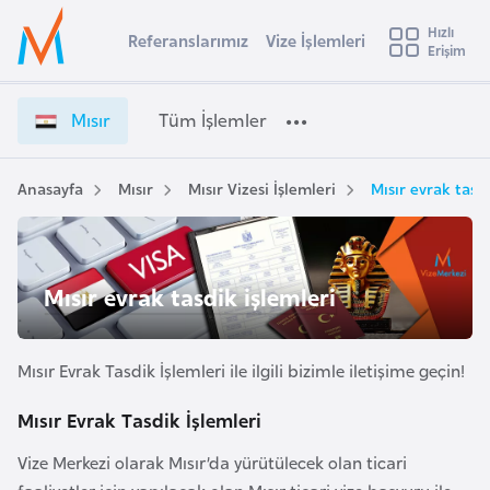
u
Hızlı
s
Referanslarımız
Vize İşlemleri
Başvuru yapmak istediğiniz ülkeyi seçin
Erişim
M
İ
Üye
t
Ülke Seçimi
ı
Girişi
r
s
l
Mısır
Tüm İşlemler
a
ı
l
e
r
y
V
Anasayfa
Mısır
Mısır Vizesi İşlemleri
Mısır evrak tasdi
t
a
i
z
i
e
A
İ
ş
Mısır evrak tasdik işlemleri
v
ş
u
i
l
s
e
Mısır Evrak Tasdik İşlemleri ile ilgili bizimle iletişime geçin!
m
t
m
u
Mısır Evrak Tasdik İşlemleri
l
r
e
Vize Merkezi olarak Mısır’da yürütülecek olan ticari
y
r