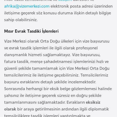
F
afrika@vizemerkezi.com
elektronik posta adresi üzerinden
a
iletişime geçerek söz konusu duruma ilişkin detaylı bilgiye
s
sahip olabilirsiniz.
o
Mısır Evrak Tasdiki İşlemleri
Ç
Vize Merkezi olarak Orta Doğu ülkeleri için vize başvurusu
a
ve evrak tasdik işlemleri ile ilgili olarak profesyonel
d
danışmanlık hizmeti sağlamaktayız. Vize başvurusu,
fatura tasdik, menşe şahadetnamesi işlemlerinizi hızlı ve
güvenli şekilde tamamlamak için Vize Merkezi Orta Doğu
Ç
temsilcilerimiz ile iletişime geçebilirsiniz. Temsilcilerimiz
e
başvuru evraklarını detaylı şekilde incelemektedir.
k
Sonrasında herhangi bir eksik belge gözlemlemesi halinde
C
şahsınız ile iletişime geçerek süresiz en doğru şekilde
u
tamamlanmasını sağlamaktadır. Evrakların
eksiksiz
m
olarak
bir araya getirilmesinin ardından ilgili diplomatik
h
temsilciliklere tasdik işlemleri yaptırılmakta ve
u