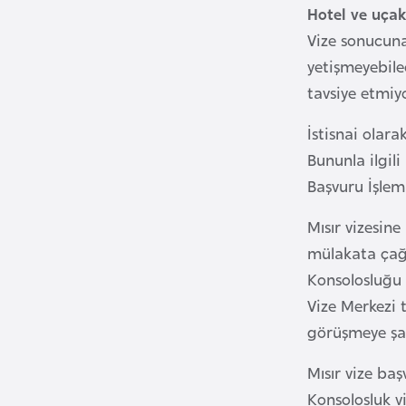
Hotel ve uçak
i
Vize sonucuna
n
yetişmeyebile
a
tavsiye etmiyo
F
a
İstisnai olara
s
Bununla ilgil
o
Başvuru İşlem
Ç
Mısır vizesin
a
mülakata çağı
d
Konsolosluğu g
Vize Merkezi t
Ç
görüşmeye şah
e
k
Mısır vize ba
C
Konsolosluk v