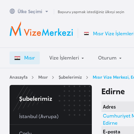
Ülke Seçimi
A
Başvuru yapmak istediğiniz ülkeyi seçin
v
u
Mısır Vize İşlemler
s
t
r
Mısır
Vize İşlemleri
Oturum
a
l
y
Anasayfa
Mısır
Şubelerimiz
Mısır Vize Merkezi, 
a
Edirne
Şubelerimiz
A
Adres
v
Cumhuriyet Ma
u
İstanbul (Avrupa)
Edirne
s
E-posta
t
Çorlu