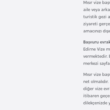
Mısır vize baş
aile veya arka
B
turistik gezi 
u
ziyareti gerçe
l
amacınızı dış
g
a
Başvuru evrak
r
Edirne Vize m
i
vermektedir. B
s
merkezi sayfam
t
a
Mısır vize baş
n
net olmalıdır
diğer vize evr
B
itibaren geçe
u
dilekçenizde y
r
k