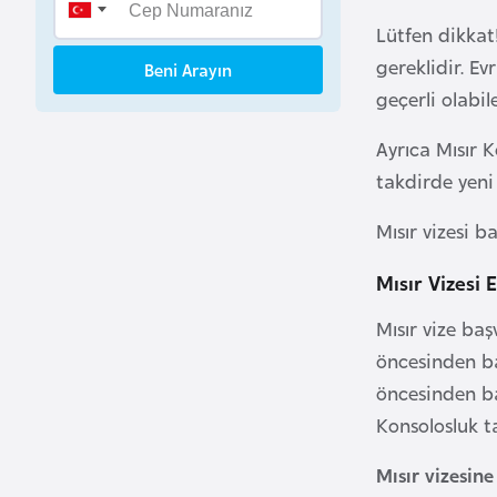
B
Lütfen dikkat!
e
gereklidir. E
Beni Arayın
n
geçerli olabil
i
n
Ayrıca Mısır 
takdirde yeni
B
o
Mısır vizesi 
s
Mısır Vizesi
n
a
Mısır vize baş
H
öncesinden ba
e
öncesinden ba
r
Konsolosluk t
s
e
Mısır vizesin
k