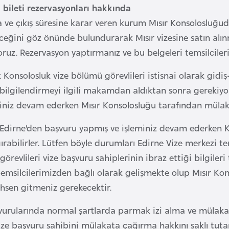
 bileti rezervasyonları hakkında
 ve çıkış süresine karar veren kurum Mısır Konsolosluğud
ceğini göz önünde bulundurarak Mısır vizesine satın alın
ruz. Rezervasyon yaptırmanız ve bu belgeleri temsilcileri
k Konsolosluk vize bölümü görevlileri istisnai olarak gidiş
i bilgilendirmeyi ilgili makamdan aldıktan sonra gerekiyo
iniz devam ederken Mısır Konsolosluğu tarafından mülakat
e Edirne’den başvuru yapmış ve işleminiz devam ederken Kon
rabilirler. Lütfen böyle durumları Edirne Vize merkezi tem
örevlileri vize başvuru sahiplerinin ibraz ettiği bilgileri
emsilcilerimizden bağlı olarak gelişmekte olup Mısır Kons
sen gitmeniz gerekecektir.
şvurularında normal şartlarda parmak izi alma ve mülak
ize başvuru sahibini mülakata çağırma hakkını saklı tutar