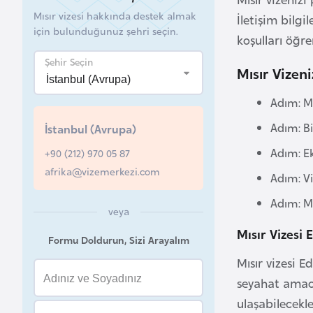
Mısır vizesi hakkında destek almak
İletişim bilgi
B
için bulunduğunuz şehri seçin.
koşulları öğre
e
l
Şehir Seçin
Mısır Vizeni
a
r
Adım: Mı
u
Adım: Bi
İstanbul (Avrupa)
s
Adım: Ek
+90 (212) 970 05 87
afrika@vizemerkezi.com
B
Adım: V
e
Adım: Mı
l
veya
ç
Mısır Vizesi 
Formu Doldurun, Sizi Arayalım
i
Mısır vizesi 
k
seyahat amacı
a
ulaşabilecekle