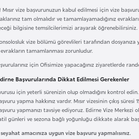
 Mısır vize başvurunuzun kabul edilmesi için vize başvuru 
vraklarınız tam olmalıdır ve tamamlayamadığınız evrakların
eceği bilgisine temsilcilerimizi arayarak öğrenebilirsiniz.
Konsolosluk vize bölümü görevlileri tarafından dosyanıza y
 evrakların tamamlanması zorunludur.
başvurularınız için Ofisimize yapacağınız ziyaretlerde ran
 Edirne Başvurularında Dikkat Edilmesi Gerekenler
vurusu için yeterli sürenizin olup olmadığını kontrol edin.
şvuru yapma hakkınız vardır. Mısır vizesinin çıkış süresi
şvuru yapmanızı tavsiye ediyoruz. Edirne Vize Merkezi ol
atil günleri ve sezona bağlı yoğunluğu dikkate alarak ba
e seyahat amacınıza uygun vize başvuru yapmalısınız.