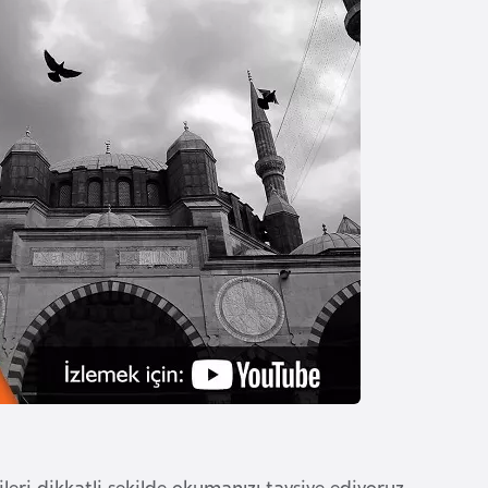
ileri dikkatli şekilde okumanızı tavsiye ediyoruz.