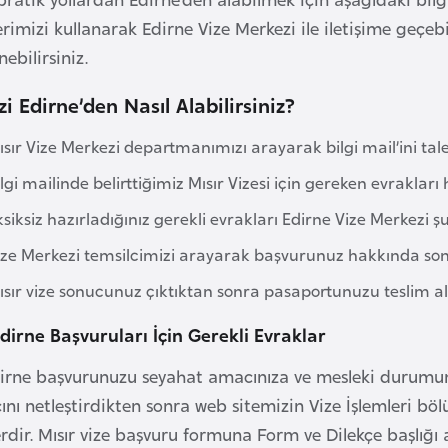
lerimizi kullanarak Edirne Vize Merkezi ile iletişime geçebi
nebilirsiniz.
zi Edirne’den Nasıl Alabilirsiniz?
sır Vize Merkezi departmanımızı arayarak bilgi mail’ini tale
lgi mailinde belirttiğimiz Mısır Vizesi için gereken evrakları 
siksiz hazırladığınız gerekli evrakları Edirne Vize Merkezi 
ize Merkezi temsilcimizi arayarak başvurunuz hakkında son
sır vize sonucunuz çıktıktan sonra pasaportunuzu teslim alab
Edirne Başvuruları İçin Gerekli Evraklar
Edirne başvurunuzu seyahat amacınıza ve mesleki durumunu
nı netleştirdikten sonra web sitemizin Vize İşlemleri b
rdir. Mısır vize başvuru formuna Form ve Dilekçe başlığı a