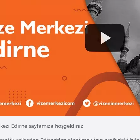
rkezi Edirne sayfamıza hoşgeldiniz
 pratik yollardan Edirne’den alabilmek için aşağıdaki bilg