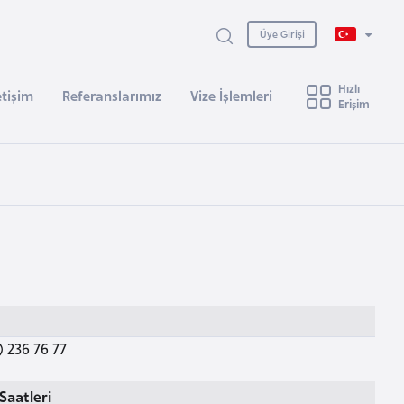
Üye Girişi
Hızlı
etişim
Referanslarımız
Vize İşlemleri
Erişim
) 236 76 77
Saatleri