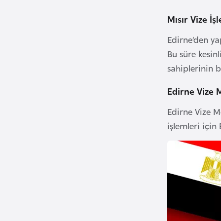
u
m
Mısır Vize İ
h
Edirne’den ya
u
Bu süre kesin
r
i
sahiplerinin 
y
Edirne Vize 
e
t
Edirne Vize M
i
işlemleri için
C
e
z
a
y
i