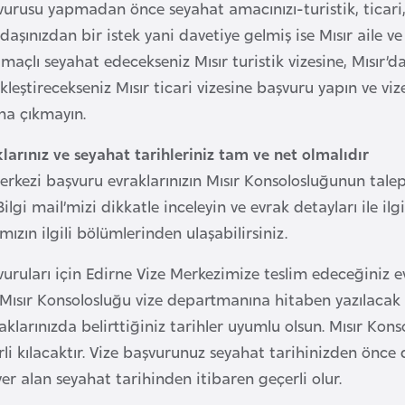
vurusu yapmadan önce seyahat amacınızı-turistik, ticari, 
daşınızdan bir istek yani davetiye gelmiş ise Mısır aile v
amaçlı seyahat edecekseniz Mısır turistik vizesine, Mısır’d
kleştirecekseniz Mısır ticari vizesine başvuru yapın ve vi
ına çıkmayın.
larınız ve seyahat tarihleriniz tam ve net olmalıdır
erkezi başvuru evraklarınızın Mısır Konsolosluğunun talep
ilgi mail’mizi dikkatle inceleyin ve evrak detayları ile ilg
ızın ilgili bölümlerinden ulaşabilirsiniz.
vuruları için Edirne Vize Merkezimize teslim edeceğiniz ev
. Mısır Konsolosluğu vize departmanına hitaben yazılacak v
aklarınızda belirttiğiniz tarihler uyumlu olsun. Mısır Kons
rli kılacaktır. Vize başvurunuz seyahat tarihinizden önce 
er alan seyahat tarihinden itibaren geçerli olur.