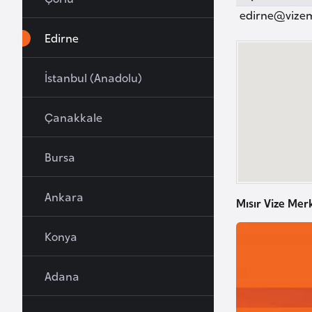
u
edirne@vize
r
Edirne
y
a
İstanbul (Anadolu)
A
Çanakkale
z
e
Bursa
r
b
Ankara
a
Mısır Vize Mer
y
c
Konya
a
n
Adana
B