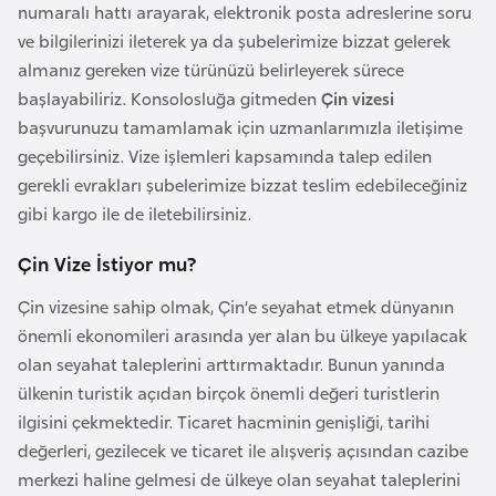
a
numaralı hattı arayarak, elektronik posta adreslerine soru
ve bilgilerinizi ileterek ya da şubelerimize bizzat gelerek
almanız gereken vize türünüzü belirleyerek sürece
A
başlayabiliriz. Konsolosluğa gitmeden
Çin vizesi
z
başvurunuzu tamamlamak için uzmanlarımızla iletişime
e
geçebilirsiniz. Vize işlemleri kapsamında talep edilen
r
gerekli evrakları şubelerimize bizzat teslim edebileceğiniz
b
gibi kargo ile de iletebilirsiniz.
a
y
Çin Vize İstiyor mu?
c
a
Çin vizesine sahip olmak, Çin’e seyahat etmek dünyanın
n
önemli ekonomileri arasında yer alan bu ülkeye yapılacak
olan seyahat taleplerini arttırmaktadır. Bunun yanında
ülkenin turistik açıdan birçok önemli değeri turistlerin
B
ilgisini çekmektedir. Ticaret hacminin genişliği, tarihi
a
değerleri, gezilecek ve ticaret ile alışveriş açısından cazibe
h
merkezi haline gelmesi de ülkeye olan seyahat taleplerini
r