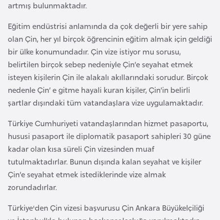
artmış bulunmaktadır.
e
y
Eğitim endüstrisi anlamında da çok değerli bir yere sahip
n
olan Çin, her yıl birçok öğrencinin eğitim almak için geldiği
bir ülke konumundadır. Çin vize istiyor mu sorusu,
B
belirtilen birçok sebep nedeniyle Çin’e seyahat etmek
a
isteyen kişilerin Çin ile alakalı akıllarındaki sorudur. Birçok
n
nedenle Çin’ e gitme hayali kuran kişiler, Çin’in belirli
g
şartlar dışındaki tüm vatandaşlara vize uygulamaktadır.
l
Türkiye Cumhuriyeti vatandaşlarından hizmet pasaportu,
a
hususi pasaport ile diplomatik pasaport sahipleri 30 güne
d
kadar olan kısa süreli Çin vizesinden muaf
e
tutulmaktadırlar. Bunun dışında kalan seyahat ve kişiler
ş
Çin’e seyahat etmek istediklerinde vize almak
zorundadırlar.
B
e
Türkiye'den Çin vizesi başvurusu Çin Ankara Büyükelçiliği
l