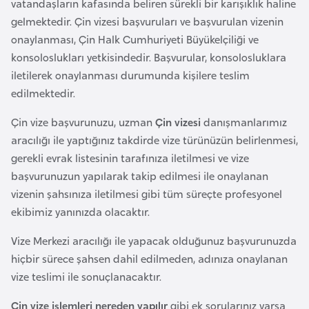
vatandaşların kafasında beliren sürekli bir karışıklık haline
e
gelmektedir. Çin vizesi başvuruları ve başvurulan vizenin
n
onaylanması, Çin Halk Cumhuriyeti Büyükelçiliği ve
i
konsoloslukları yetkisindedir. Başvurular, konsolosluklara
s
iletilerek onaylanması durumunda kişilere teslim
t
edilmektedir.
a
Çin vize başvurunuzu, uzman
Çin vizesi
danışmanlarımız
n
aracılığı ile yaptığınız takdirde vize türünüzün belirlenmesi,
gerekli evrak listesinin tarafınıza iletilmesi ve vize
E
başvurunuzun yapılarak takip edilmesi ile onaylanan
s
vizenin şahsınıza iletilmesi gibi tüm süreçte profesyonel
t
ekibimiz yanınızda olacaktır.
o
n
Vize Merkezi aracılığı ile yapacak olduğunuz başvurunuzda
y
hiçbir sürece şahsen dahil edilmeden, adınıza onaylanan
a
vize teslimi ile sonuçlanacaktır.
Çin vize işlemleri nereden yapılır
gibi ek sorularınız varsa