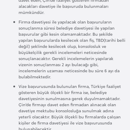
F
alacakları davetiye ile başvuruda bulunmaları
a
mümkündür.
s
Firma davetiyesi ile yapılacak olan başvuruların
o
sonuçlanma süresi belediye davetiyesi ile yapılan
başvurular gibi kesin olamamaktadır. Bu şekilde
yapılan başvurularda kesilecek olan fiş, TBD(tarihi belli
Ç
değil) şeklinde kesilecek olup, konsolosluk ve
a
büyükelçilik gerekli incelemeleri neticesinde
sonuçlanacaktır. Gerekli incelemelerin yapılarak
d
vizenin sonuçlanması 2 ayı bulacağı gibi,
incelemelerin uzaması neticesinde bu süre 6 ayı da
Ç
bulabilmektedir.
e
Vize başvurusunda bulunulan firma, Türkiye faaliyet
k
gösteren büyük ölçekli bir firma ise, belediye
davetiyesinin sunulmasına gerek duyulmamaktadır.
C
Çin’de firmayı davet eden firmadan alınacak olan
u
davetiye mektubu konsolosluğa sunulmak adına
m
yeterli olacaktır. Büyük ölçekli bu firmalarda çalışan
h
kişiler de firma davetiyesi ile vize başvurusunda
u
bulunabilecektir.