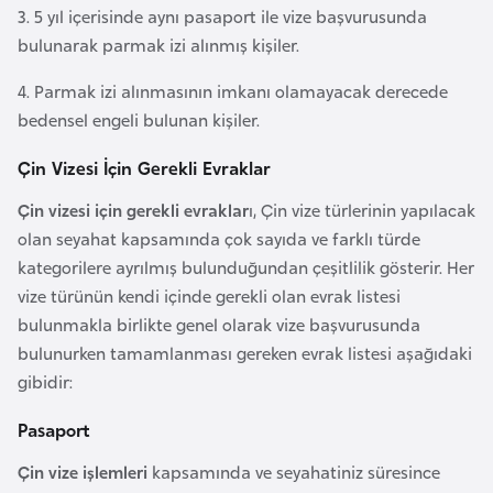
a
3. 5 yıl içerisinde aynı pasaport ile vize başvurusunda
h
bulunarak parmak izi alınmış kişiler.
i
l
4. Parmak izi alınmasının imkanı olamayacak derecede
i
bedensel engeli bulunan kişiler.
Çin Vizesi İçin Gerekli Evraklar
F
Çin vizesi için gerekli evraklar
ı, Çin vize türlerinin yapılacak
i
olan seyahat kapsamında çok sayıda ve farklı türde
n
kategorilere ayrılmış bulunduğundan çeşitlilik gösterir. Her
l
vize türünün kendi içinde gerekli olan evrak listesi
a
bulunmakla birlikte genel olarak vize başvurusunda
n
bulunurken tamamlanması gereken evrak listesi aşağıdaki
d
gibidir:
i
y
Pasaport
a
Çin vize işlemleri
kapsamında ve seyahatiniz süresince