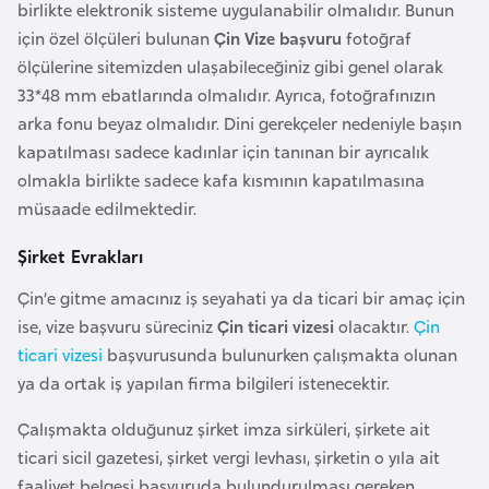
s
birlikte elektronik sisteme uygulanabilir olmalıdır. Bunun
a
için özel ölçüleri bulunan
Çin Vize başvuru
fotoğraf
u
ölçülerine sitemizden ulaşabileceğiniz gibi genel olarak
33*48 mm ebatlarında olmalıdır. Ayrıca, fotoğrafınızın
arka fonu beyaz olmalıdır. Dini gerekçeler nedeniyle başın
G
kapatılması sadece kadınlar için tanınan bir ayrıcalık
i
olmakla birlikte sadece kafa kısmının kapatılmasına
n
müsaade edilmektedir.
e
Şirket Evrakları
G
Çin’e gitme amacınız iş seyahati ya da ticari bir amaç için
r
ise, vize başvuru süreciniz
Çin ticari vizesi
olacaktır.
Çin
e
ticari vizesi
başvurusunda bulunurken çalışmakta olunan
n
ya da ortak iş yapılan firma bilgileri istenecektir.
a
d
Çalışmakta olduğunuz şirket imza sirküleri, şirkete ait
a
ticari sicil gazetesi, şirket vergi levhası, şirketin o yıla ait
faaliyet belgesi başvuruda bulundurulması gereken