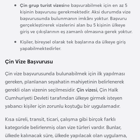
i
Çin grup turist vizesi
ne başvurabilmek için en az 5
b
kişinin başvurusu gerekmektedir. Aksi durumda vize
u
başvurusunda bulunmanın imkânı yoktur. Başvuru
gerçekleştirerek vizelerini alan bu 5 kişinin ülkeye
t
giriş ve çıkışlarının eş zamanlı olmasına gerek yoktur.
i
Kişiler, bireysel olarak tek başlarına da ülkeye giriş
yapabilmektedirler.
Ç
i
Çin Vize Başvurusu
n
Çin vize başvurusunda bulunabilmek için ilk yapılması
gereken, planlanan seyahatin mahiyetinin belirlenerek
D
gerekli olan vizenin seçilmesidir.
Çin vizesi
, Çin Halk
a
Cumhuriyeti Devleti tarafından ülkeye girmek isteyen
n
yabancı kişiler için zorunlu koştuğu bir uygulamadır.
i
Kısa süreli, transit, ticari, çalışma gibi birçok farklı
m
kategoride belirlenmiş olan vize türleri vardır. Bunlar,
a
ülkede kalınacak süre, ülkede yapılacak olan uygulama,
r