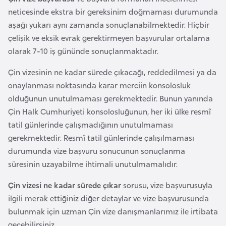
e
neticesinde ekstra bir gereksinim doğmaması durumunda
ç
aşağı yukarı aynı zamanda sonuçlanabilmektedir. Hiçbir
çelişik ve eksik evrak gerektirmeyen başvurular ortalama
İ
olarak 7-10 iş gününde sonuçlanmaktadır.
s
Çin vizesinin ne kadar sürede çıkacağı, reddedilmesi ya da
v
onaylanması noktasında karar merciin konsolosluk
i
olduğunun unutulmaması gerekmektedir. Bunun yanında
ç
Çin Halk Cumhuriyeti konsolosluğunun, her iki ülke resmî
r
tatil günlerinde çalışmadığının unutulmaması
e
gerekmektedir. Resmî tatil günlerinde çalışılmaması
durumunda vize başvuru sonucunun sonuçlanma
İ
süresinin uzayabilme ihtimali unutulmamalıdır.
t
a
Çin vizesi ne kadar sürede çıkar
sorusu, vize başvurusuyla
l
ilgili merak ettiğiniz diğer detaylar ve vize başvurusunda
y
bulunmak için uzman Çin vize danışmanlarımız ile irtibata
a
geçebilirsiniz.