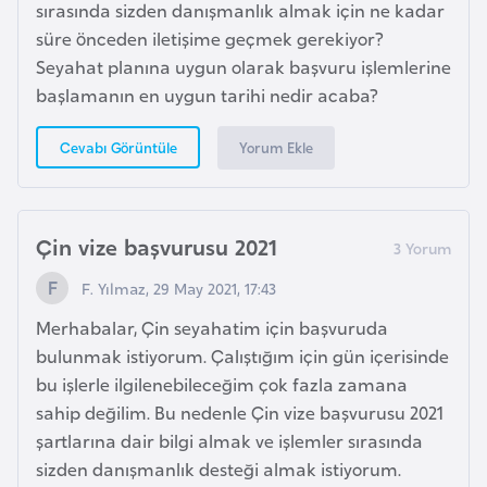
sırasında sizden danışmanlık almak için ne kadar
K
süre önceden iletişime geçmek gerekiyor?
a
Seyahat planına uygun olarak başvuru işlemlerine
r
başlamanın en uygun tarihi nedir acaba?
a
d
Yorum Ekle
Cevabı Görüntüle
a
ğ
Çin vize başvurusu 2021
K
e
F. Yılmaz, 29 May 2021, 17:43
n
Merhabalar, Çin seyahatim için başvuruda
y
bulunmak istiyorum. Çalıştığım için gün içerisinde
a
bu işlerle ilgilenebileceğim çok fazla zamana
sahip değilim. Bu nedenle Çin vize başvurusu 2021
K
şartlarına dair bilgi almak ve işlemler sırasında
o
sizden danışmanlık desteği almak istiyorum.
n