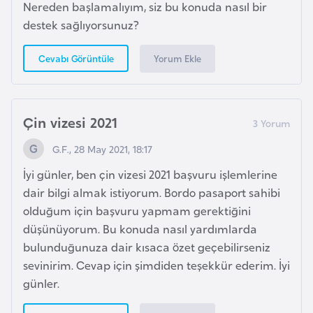
Nereden başlamalıyım, siz bu konuda nasıl bir
g
destek sağlıyorsunuz?
o
Yorum Ekle
Cevabı Görüntüle
K
ü
b
Çin vizesi 2021
a
G.F., 28 May 2021, 18:17
K
İyi günler, ben çin vizesi 2021 başvuru işlemlerine
u
dair bilgi almak istiyorum. Bordo pasaport sahibi
v
olduğum için başvuru yapmam gerektiğini
e
düşünüyorum. Bu konuda nasıl yardımlarda
y
bulunduğunuza dair kısaca özet geçebilirseniz
t
sevinirim. Cevap için şimdiden teşekkür ederim. İyi
günler.
L