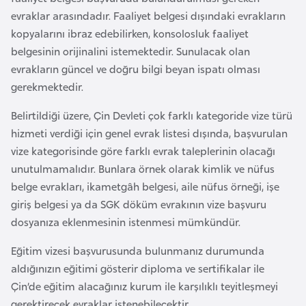
G
evraklar arasındadır. Faaliyet belgesi dışındaki evrakların
ü
kopyalarını ibraz edebilirken, konsolosluk faaliyet
n
belgesinin orijinalini istemektedir. Sunulacak olan
e
evrakların güncel ve doğru bilgi beyan ispatı olması
y
gerekmektedir.
K
Belirtildiği üzere, Çin Devleti çok farklı kategoride vize türü
o
hizmeti verdiği için genel evrak listesi dışında, başvurulan
r
vize kategorisinde göre farklı evrak taleplerinin olacağı
e
unutulmamalıdır. Bunlara örnek olarak kimlik ve nüfus
belge evrakları, ikametgâh belgesi, aile nüfus örneği, işe
G
giriş belgesi ya da SGK döküm evrakının vize başvuru
ü
dosyanıza eklenmesinin istenmesi mümkündür.
n
e
Eğitim vizesi başvurusunda bulunmanız durumunda
y
aldığınızın eğitimi gösterir diploma ve sertifikalar ile
S
Çin’de eğitim alacağınız kurum ile karşılıklı teyitleşmeyi
u
gerektirecek evraklar istenebilecektir.