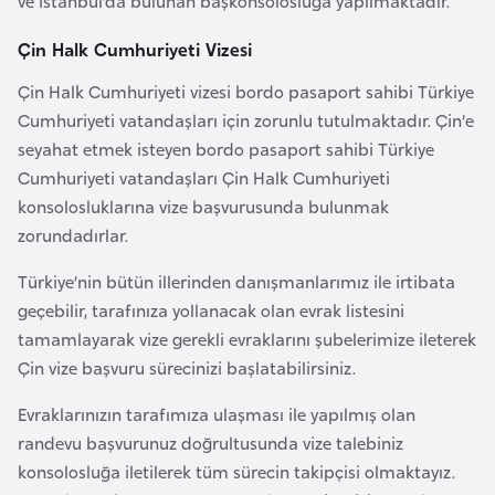
ve İstanbul’da bulunan başkonsolosluğa yapılmaktadır.
a
Çin Halk Cumhuriyeti Vizesi
r
u
Çin Halk Cumhuriyeti vizesi bordo pasaport sahibi Türkiye
s
Cumhuriyeti vatandaşları için zorunlu tutulmaktadır. Çin’e
seyahat etmek isteyen bordo pasaport sahibi Türkiye
B
Cumhuriyeti vatandaşları Çin Halk Cumhuriyeti
e
konsolosluklarına vize başvurusunda bulunmak
l
zorundadırlar.
ç
Türkiye’nin bütün illerinden danışmanlarımız ile irtibata
i
geçebilir, tarafınıza yollanacak olan evrak listesini
k
tamamlayarak vize gerekli evraklarını şubelerimize ileterek
a
Çin vize başvuru sürecinizi başlatabilirsiniz.
Evraklarınızın tarafımıza ulaşması ile yapılmış olan
B
randevu başvurunuz doğrultusunda vize talebiniz
e
konsolosluğa iletilerek tüm sürecin takipçisi olmaktayız.
n