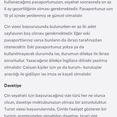
kullanacağınız pasaportunuzun, seyahat sonrasında en az
F
6 ay geçerliliğinin olması gerekmektedir. Pasaportunuz son
r
10 yıl içinde yenilenmiş ve güncel olmalıdır.
a
n
Çin vizesi başvurusunda bulunurken en az iki adet
s
sayfasının boş olması gerekmektedir. Eğer eski
a
pasaportlarınız varsa bunların da ibrazı tarafınızdan
istenecektir. Eski pasaportunuz yoksa ya da
G
kullanılmayacak durumda ise, durumun dilekçe ile ibrazı
a
zorunludur. Yazacağınız dilekçe İngilizce dilinde yazılmış
b
olmalıdır. Çalışan kişiler için ya da kurum- kuruluşlar
o
aracılığı ile gidiliyor ise imza ve kaşeli olmalıdır.
n
Davetiye
G
Çin seyahati için başvuracağınız vize türü her ne olursa
a
olsun, davetiye mektubunuzun olması bir zorunluluktur.
m
Turist vizesi başvurularında, Çin’de faaliyet gösteren bir
b
turizm acentesinden alınabilen davetiye, ticari vize