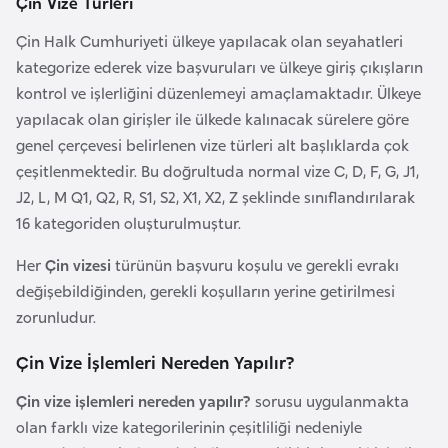
Çin Vize Türleri
o
Çin Halk Cumhuriyeti ülkeye yapılacak olan seyahatleri
kategorize ederek vize başvuruları ve ülkeye giriş çıkışların
B
kontrol ve işlerliğini düzenlemeyi amaçlamaktadır. Ülkeye
u
yapılacak olan girişler ile ülkede kalınacak sürelere göre
l
genel çerçevesi belirlenen vize türleri alt başlıklarda çok
g
çeşitlenmektedir. Bu doğrultuda normal vize C, D, F, G, J1,
a
J2, L, M Q1, Q2, R, S1, S2, X1, X2, Z şeklinde sınıflandırılarak
r
16 kategoriden oluşturulmuştur.
i
s
Her
Çin vizesi
türünün başvuru koşulu ve gerekli evrakı
t
değişebildiğinden, gerekli koşulların yerine getirilmesi
a
zorunludur.
n
Çin Vize İşlemleri Nereden Yapılır?
E
Çin vize işlemleri nereden yapılır?
sorusu uygulanmakta
r
olan farklı vize kategorilerinin çeşitliliği nedeniyle
m