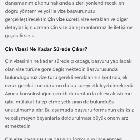
danışmanımız konu hakkında sizleri yönlendirecek, en
p
doğru yöntem ve yol ile vize başvurunuzu
a
gerçekleştirecektir.
Çin vize ücreti
, vize evrakları ve diğer
n
detaylar için uzman Çin vize danışmanlarımız ile iletişime
y
geçebilirsiniz.
a
Çin Vizesi Ne Kadar Sürede Çıkar?
İ
Çin vizesinin ne kadar sürede çıkacağı, başvuru yapılacak
s
olan vize türüne göre değişmektedir. Başvurusunda
r
bulunduğunuz vize türü gerekli evraklarının kontrolü, ek
a
evrak gerektirme durumu da bu süreyi etkileyebilmektedir.
i
Ayrıca konsolosluğun gerekli durumlarda ek evrak isteme
l
gibi, mülakat talep etme yetkisinin de bulunduğu
unutulmamalıdır. Bu aşamada başvuru formunun eksiksiz
İ
ve çelişmeyen beyanlarla doldurulması büyük önem arz
s
etmektedir.
v
Çin vize başvurusu
ve başvuru formunun incelenmesi