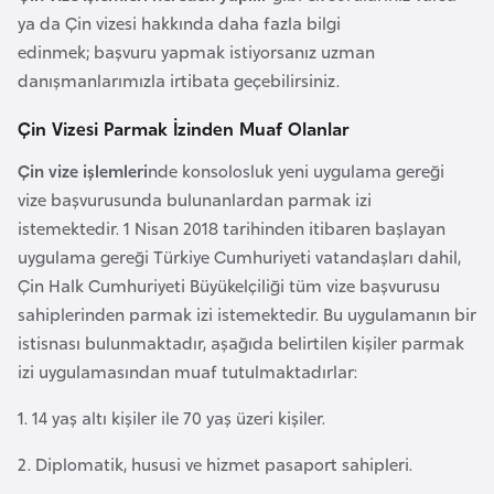
E
ya da Çin vizesi hakkında daha fazla bilgi
t
edinmek; başvuru yapmak istiyorsanız uzman
i
danışmanlarımızla irtibata geçebilirsiniz.
y
o
Çin Vizesi Parmak İzinden Muaf Olanlar
p
Çin vize işlemleri
nde konsolosluk yeni uygulama gereği
y
vize başvurusunda bulunanlardan parmak izi
a
istemektedir. 1 Nisan 2018 tarihinden itibaren başlayan
uygulama gereği Türkiye Cumhuriyeti vatandaşları dahil,
F
Çin Halk Cumhuriyeti Büyükelçiliği tüm vize başvurusu
i
sahiplerinden parmak izi istemektedir. Bu uygulamanın bir
l
istisnası bulunmaktadır, aşağıda belirtilen kişiler parmak
d
izi uygulamasından muaf tutulmaktadırlar:
i
ş
1. 14 yaş altı kişiler ile 70 yaş üzeri kişiler.
i
2. Diplomatik, hususi ve hizmet pasaport sahipleri.
S