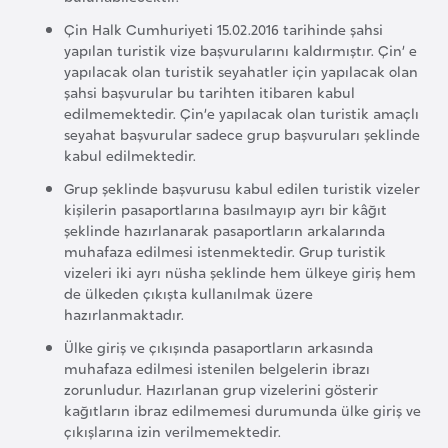
r
Çin Halk Cumhuriyeti 15.02.2016 tarihinde şahsi
i
yapılan turistik vize başvurularını kaldırmıştır. Çin’ e
yapılacak olan turistik seyahatler için yapılacak olan
y
şahsi başvurular bu tarihten itibaren kabul
e
edilmemektedir. Çin’e yapılacak olan turistik amaçlı
t
seyahat başvurular sadece grup başvuruları şeklinde
i
kabul edilmektedir.
Grup şeklinde başvurusu kabul edilen turistik vizeler
kişilerin pasaportlarına basılmayıp ayrı bir kâğıt
C
şeklinde hazırlanarak pasaportların arkalarında
e
muhafaza edilmesi istenmektedir. Grup turistik
z
vizeleri iki ayrı nüsha şeklinde hem ülkeye giriş hem
a
de ülkeden çıkışta kullanılmak üzere
hazırlanmaktadır.
y
i
Ülke giriş ve çıkışında pasaportların arkasında
r
muhafaza edilmesi istenilen belgelerin ibrazı
zorunludur. Hazırlanan grup vizelerini gösterir
kağıtların ibraz edilmemesi durumunda ülke giriş ve
C
çıkışlarına izin verilmemektedir.