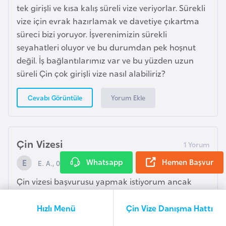
r
tek girişli ve kısa kalış süreli vize veriyorlar. Sürekli
g
vize için evrak hazırlamak ve davetiye çıkartma
süreci bizi yoruyor. İşverenimizin sürekli
M
seyahatleri oluyor ve bu durumdan pek hoşnut
a
değil. İş bağlantılarımız var ve bu yüzden uzun
c
süreli Çin çok girişli vize nasıl alabiliriz?
a
r
Yorum Ekle
Cevabı Görüntüle
i
s
t
Çin Vizesi
a
n
Whatsapp
Hemen Başvur
E. A., 08 Nis 2020, 16:38
Çin vizesi başvurusu yapmak istiyorum ancak
M
konsolosluğu aradım ulaşamadım. Kimse
a
telefonları açmıyor. Turistik evraklarımı kontrol
Hızlı Menü
Çin Vize Danışma Hattı
l
ettirmek istiyorum. Direkt olarak sizden yapabilir