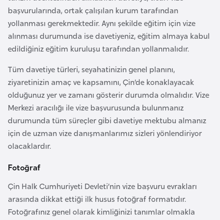
i
başvurularında, ortak çalışılan kurum tarafından
y
yollanması gerekmektedir. Aynı şekilde eğitim için vize
a
alınması durumunda ise davetiyeniz, eğitim almaya kabul
edildiğiniz eğitim kuruluşu tarafından yollanmalıdır.
G
Tüm davetiye türleri, seyahatinizin genel planını,
a
ziyaretinizin amaç ve kapsamını, Çin’de konaklayacak
n
olduğunuz yer ve zamanı gösterir durumda olmalıdır. Vize
a
Merkezi aracılığı ile vize başvurusunda bulunmanız
durumunda tüm süreçler gibi davetiye mektubu almanız
G
için de uzman vize danışmanlarımız sizleri yönlendiriyor
i
olacaklardır.
n
Fotoğraf
e
B
Çin Halk Cumhuriyeti Devleti’nin vize başvuru evrakları
i
arasında dikkat ettiği ilk husus fotoğraf formatıdır.
s
Fotoğrafınız genel olarak kimliğinizi tanımlar olmakla