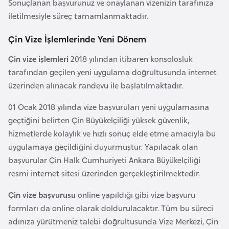
Sonuçlanan başvurunuz ve onaylanan vizenizin tarafınıza
i
iletilmesiyle süreç tamamlanmaktadır.
n
Çin Vize İşlemlerinde Yeni Dönem
B
Çin vize işlemleri
2018 yılından itibaren konsolosluk
o
tarafından geçilen yeni uygulama doğrultusunda internet
s
üzerinden alınacak randevu ile başlatılmaktadır.
n
a
01 Ocak 2018 yılında vize başvuruları yeni uygulamasına
H
geçtiğini belirten Çin Büyükelçiliği yüksek güvenlik,
e
hizmetlerde kolaylık ve hızlı sonuç elde etme amacıyla bu
r
uygulamaya geçildiğini duyurmuştur. Yapılacak olan
s
başvurular Çin Halk Cumhuriyeti Ankara Büyükelçiliği
e
resmi internet sitesi üzerinden gerçekleştirilmektedir.
k
Çin vize başvurusu
online yapıldığı gibi vize başvuru
formları da online olarak doldurulacaktır. Tüm bu süreci
B
adınıza yürütmeniz talebi doğrultusunda Vize Merkezi, Çin
u