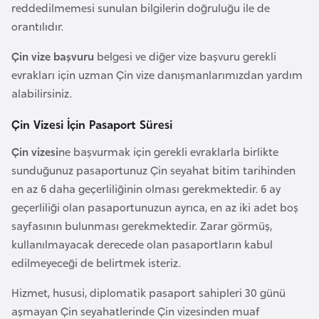
s
reddedilmemesi sunulan bilgilerin doğruluğu ile de
t
orantılıdır.
a
n
Çin vize başvuru
belgesi ve diğer vize başvuru gerekli
evrakları için uzman Çin vize danışmanlarımızdan yardım
alabilirsiniz.
H
ı
Çin Vizesi İçin Pasaport Süresi
r
Çin vizesi
ne başvurmak için gerekli evraklarla birlikte
v
sunduğunuz pasaportunuz Çin seyahat bitim tarihinden
a
en az 6 daha geçerliliğinin olması gerekmektedir. 6 ay
t
geçerliliği olan pasaportunuzun ayrıca, en az iki adet boş
i
sayfasının bulunması gerekmektedir. Zarar görmüş,
s
kullanılmayacak derecede olan pasaportların kabul
t
edilmeyeceği de belirtmek isteriz.
a
n
Hizmet, hususi, diplomatik pasaport sahipleri 30 günü
aşmayan Çin seyahatlerinde Çin vizesinden muaf