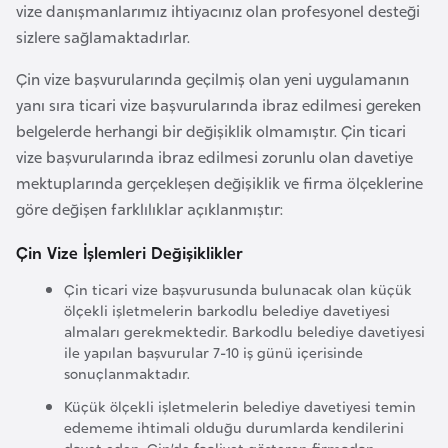
vize danışmanlarımız ihtiyacınız olan profesyonel desteği
l
sizlere sağlamaktadırlar.
g
a
Çin vize başvurularında geçilmiş olan yeni uygulamanın
r
yanı sıra ticari vize başvurularında ibraz edilmesi gereken
i
belgelerde herhangi bir değişiklik olmamıştır. Çin ticari
s
vize başvurularında ibraz edilmesi zorunlu olan davetiye
t
mektuplarında gerçekleşen değişiklik ve firma ölçeklerine
a
göre değişen farklılıklar açıklanmıştır:
n
Çin Vize İşlemleri Değişiklikler
B
Çin ticari vize başvurusunda bulunacak olan küçük
u
ölçekli işletmelerin barkodlu belediye davetiyesi
almaları gerekmektedir. Barkodlu belediye davetiyesi
r
ile yapılan başvurular 7-10 iş günü içerisinde
k
sonuçlanmaktadır.
i
Küçük ölçekli işletmelerin belediye davetiyesi temin
n
edememe ihtimali olduğu durumlarda kendilerini
a
davet eden, Çin’de faaliyet gösteren firmadan