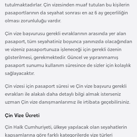
H
tutulmaktadırlar. Çin vizesinden muaf tutulan bu kişilerin
o
pasaportlarının da seyahat sonrası en az 6 ay geçerliliğin
l
olması zorunluluğu vardır.
l
Çin vize başvurusu gerekli evraklarının arasında yer alan
a
pasaport, tüm seyahatiniz boyunca yanınızda olacağından
n
ve vizeniz pasaportunuza işleneceği için gerekli özenin
d
gösterilmesi, gerekmektedir. Güncel ve yıpranmamış
a
pasaport sunumu kullanım süresince de sizler için kolaylık
sağlayacaktır.
İ
n
Çin vizesi için pasaport süresi ve Çin vize başvuru gerekli
g
evrakları ile alakalı daha detaylı bilgi almak isterseniz
i
uzman Çin vize danışmanlarımız ile irtibata geçebilirsiniz.
l
Çin Vize Ücreti
t
e
Çin Halk Cumhuriyeti, ülkeye yapılacak olan seyahatlerin
r
kapsamlarına göre farklı kategorilerde vize türleri