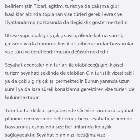
e
belirlemiştir. Ticari, eğitim, turist ya da çalışma gibi
başlıklar altında toplanan vize türleri gerekli evrak ve
I
fiyatlandırma noktasında da değişiklik göstermektedir.
r
Ülkeye yapılacak giriş çıkış sayısı, ülkede kalma süresi,
a
çalışma ya da barınma koşulları gibi durumlar başvurular
k
vize türü ve ücretlendirmesini değiştirmektedir.
İ
Seyahat acentelerinin turları ile olabileceği gibi kişisel
r
turizm seyahati şeklinde de olabilen Çin turistik vizesi tekli
l
ya da çoklu giriş çıkışı içermektedir. Bunun yanında uzun
a
süreli ya da kısa süreli konaklama gerektiren vize türleri de
n
bulunmaktadır.
d
Tüm bu farklılıklar çerçevesinde Çin vize türünüzü seyahat
a
planınız çerçevesinde belirlemek hem seyahatiniz hem de
başvurunuz esnasında size her anlamda kolaylık
İ
sağlayacaktır. Seyahat planınızı ilettiğiniz vize
s