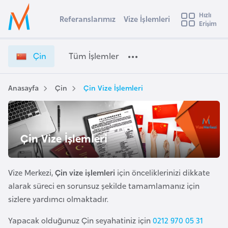
u
Hızlı
s
Referanslarımız
Vize İşlemleri
Başvuru yapmak istediğiniz ülkeyi seçin
Erişim
Ç
İ
Üye
t
Ülke Seçimi
i
Girişi
r
n
l
Çin
Tüm İşlemler
a
V
l
e
i
y
z
Anasayfa
Çin
Çin Vize İşlemleri
t
a
e
İ
i
ş
A
l
ş
Çin Vize İşlemleri
v
e
u
i
m
s
l
Vize Merkezi,
Çin vize işlemleri
için önceliklerinizi dikkate
m
t
e
alarak süreci en sorunsuz şekilde tamamlamanız için
u
r
sizlere yardımcı olmaktadır.
r
i
y
Yapacak olduğunuz Çin seyahatiniz için
0212 970 05 31