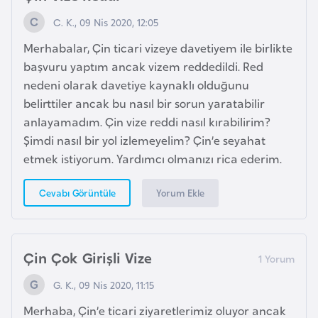
i
C. K., 09 Nis 2020, 12:05
t
Merhabalar, Çin ticari vizeye davetiyem ile birlikte
v
başvuru yaptım ancak vizem reddedildi. Red
a
nedeni olarak davetiye kaynaklı olduğunu
n
belirttiler ancak bu nasıl bir sorun yaratabilir
y
anlayamadım. Çin vize reddi nasıl kırabilirim?
a
Şimdi nasıl bir yol izlemeyelim? Çin’e seyahat
etmek istiyorum. Yardımcı olmanızı rica ederim.
L
ü
Yorum Ekle
Cevabı Görüntüle
k
s
e
Çin Çok Girişli Vize
m
b
G. K., 09 Nis 2020, 11:15
u
Merhaba, Çin’e ticari ziyaretlerimiz oluyor ancak