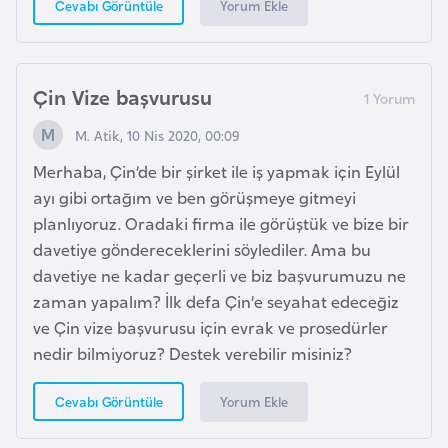
Yorum Ekle
Cevabı Görüntüle
e
s
o
t
Çin Vize başvurusu
h
M. Atik, 10 Nis 2020, 00:09
o
Merhaba, Çin’de bir şirket ile iş yapmak için Eylül
ayı gibi ortağım ve ben görüşmeye gitmeyi
L
planlıyoruz. Oradaki firma ile görüştük ve bize bir
e
davetiye göndereceklerini söylediler. Ama bu
t
davetiye ne kadar geçerli ve biz başvurumuzu ne
o
zaman yapalım? İlk defa Çin’e seyahat edeceğiz
n
ve Çin vize başvurusu için evrak ve prosedürler
y
nedir bilmiyoruz? Destek verebilir misiniz?
a
Yorum Ekle
Cevabı Görüntüle
L
i