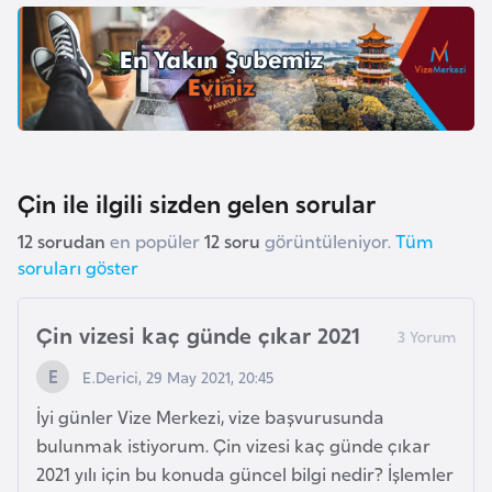
K
a
m
e
r
Çin ile ilgili sizden gelen sorular
u
n
12 sorudan
en popüler
12 soru
görüntüleniyor.
Tüm
soruları göster
K
a
Çin vizesi kaç günde çıkar 2021
n
E.Derici, 29 May 2021, 20:45
a
d
İyi günler Vize Merkezi, vize başvurusunda
a
bulunmak istiyorum. Çin vizesi kaç günde çıkar
2021 yılı için bu konuda güncel bilgi nedir? İşlemler