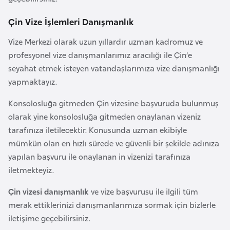
Çin Vize İşlemleri Danışmanlık
İ
z
Vize Merkezi olarak uzun yıllardır uzman kadromuz ve
l
profesyonel vize danışmanlarımız aracılığı ile Çin’e
a
seyahat etmek isteyen vatandaşlarımıza vize danışmanlığı
n
yapmaktayız.
d
Konsolosluğa gitmeden Çin vizesine başvuruda bulunmuş
a
olarak yine konsolosluğa gitmeden onaylanan vizeniz
tarafınıza iletilecektir. Konusunda uzman ekibiyle
K
mümkün olan en hızlı sürede ve güvenli bir şekilde adınıza
a
yapılan başvuru ile onaylanan in vizenizi tarafınıza
m
iletmekteyiz.
b
o
Çin vizesi danışmanlık
ve vize başvurusu ile ilgili tüm
ç
merak ettiklerinizi danışmanlarımıza sormak için bizlerle
y
iletişime geçebilirsiniz.
a