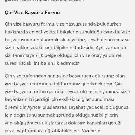
d
Çin Vize Başvuru Formu
a
n
Çin vize başvuru formu
, vize başvurusunda bulunurken
hakkınızda en net ve özet bilgilerin sunulduğu evraktır. Vize
G
başvurusunda bulunmaktaki niyetiniz, seyahat süreciniz ve
u
sizin hakkınızdaki tüm bilgilerin ifadesidir. Aynı zamanda
y
sizi tanımlayan ilk belge olduğu için vize onay ya da ret
a
sürecinizdeki intibanın ilk adımıdır.
n
Çin vize türlerinden hangisine başvuracak olursanız olun,
a
vize başvuru formunu doldurmanız gerekmektedir. Çin
vize başvuru formu resmi bir evrak olmasının yanında sizin
H
beyanlarınızı içerdiği için eksiksiz bilgiler sunulması
i
önemlidir. Ayrıca, uluslararası seyahat yapacak olduğunuz
n
için doğrusunu sunmak zorunda olduğunuz bilgilerin
d
yanlışlığı sonucu, uluslararası dolaşım kanunları gereği
i
cezai yaptırımlara uğratılabilirsiniz. Vizenizin