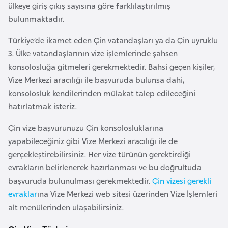
ülkeye giriş çıkış sayısına göre farklılaştırılmış
k
bulunmaktadır.
a
Türkiye’de ikamet eden Çin vatandaşları ya da Çin uyruklu
D
3. Ülke vatandaşlarının vize işlemlerinde şahsen
e
konsolosluğa gitmeleri gerekmektedir. Bahsi geçen kişiler,
m
Vize Merkezi aracılığı ile başvuruda bulunsa dahi,
o
konsolosluk kendilerinden mülakat talep edileceğini
k
hatırlatmak isteriz.
r
Çin vize başvurunuzu Çin konsolosluklarına
a
yapabileceğiniz gibi Vize Merkezi aracılığı ile de
t
gerçekleştirebilirsiniz. Her vize türünün gerektirdiği
i
evrakların belirlenerek hazırlanması ve bu doğrultuda
k
başvuruda bulunulması gerekmektedir.
Çin vizesi gerekli
K
evraklar
ına Vize Merkezi web sitesi üzerinden Vize İşlemleri
o
alt menülerinden ulaşabilirsiniz.
n
g