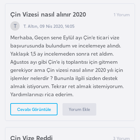
b
Çin Vizesi nasıl alınır 2020
y
a
T. Altın, 09 Nis 2020, 14:05
Merhaba, Geçen sene Eylül ayı Çin’e ticari vize
L
başvurusunda bulundum ve incelemeye alındı.
i
Yaklaşık 1,5 ay incelemeden sonra ret aldım.
h
Ağustos ayı gibi Çin’e iş toplantısı için gitmem
t
gerekiyor ama Çin vizesi nasıl alınır 2020 yılı için
e
işlemler nelerdir ? Bununla ilgili sizden destek
n
almak istiyorum. Tekrar ret almak istemiyorum.
ş
Yardımlarınızı rica ederim.
t
a
Yorum Ekle
Cevabı Görüntüle
y
n
Çin Vize Reddi
L