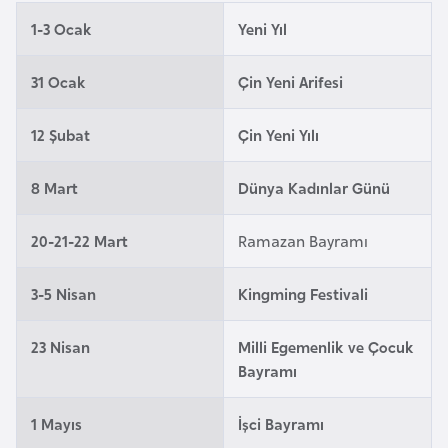
i
1-3 Ocak
Yeni Yıl
n
31 Ocak
Çin Yeni Arifesi
B
o
12 Şubat
Çin Yeni Yılı
s
n
8 Mart
Dünya Kadınlar Günü
a
H
20-21-22 Mart
Ramazan Bayramı
e
r
3-5 Nisan
Kingming Festivali
s
e
23 Nisan
Milli Egemenlik ve Çocuk
k
Bayramı
B
1 Mayıs
İşci Bayramı
u