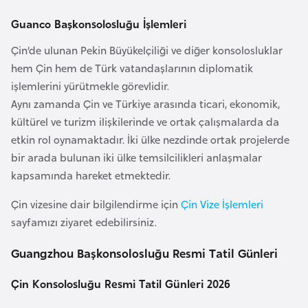
a
Guanco Başkonsolosluğu İşlemleri
r
Çin’de ulunan Pekin Büyükelçiliği ve diğer konsolosluklar
u
hem Çin hem de Türk vatandaşlarının diplomatik
s
işlemlerini yürütmekle görevlidir.
Aynı zamanda Çin ve Türkiye arasında ticari, ekonomik,
B
kültürel ve turizm ilişkilerinde ve ortak çalışmalarda da
e
etkin rol oynamaktadır. İki ülke nezdinde ortak projelerde
l
bir arada bulunan iki ülke temsilcilikleri anlaşmalar
ç
kapsamında hareket etmektedir.
i
k
Çin vizesine dair bilgilendirme için
Çin Vize İşlemleri
a
sayfamızı ziyaret edebilirsiniz.
Guangzhou Başkonsolosluğu Resmi Tatil Günleri
B
e
Çin Konsolosluğu Resmi Tatil Günleri 2026
n