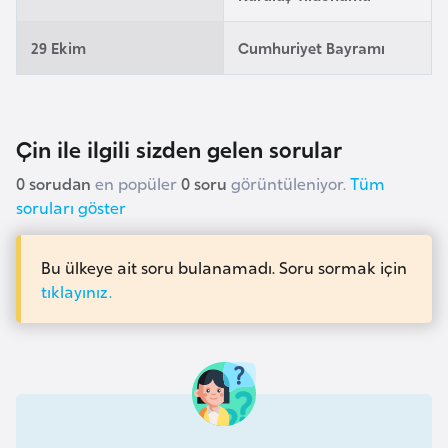
F
a
29 Ekim
Cumhuriyet Bayramı
s
o
Çin ile ilgili sizden gelen sorular
Ç
a
0 sorudan
en popüler
0 soru
görüntüleniyor.
Tüm
d
soruları göster
Ç
Bu ülkeye ait soru bulanamadı. Soru sormak için
e
tıklayınız.
k
C
u
m
h
u