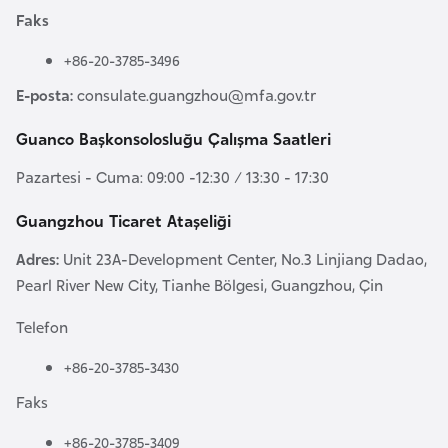
e
Faks
y
+86-20-3785-3496
n
E-posta:
consulate.guangzhou@mfa.gov.tr
B
Guanco Başkonsolosluğu Çalışma Saatleri
a
Pazartesi - Cuma: 09:00 -12:30 / 13:30 - 17:30
n
g
Guangzhou Ticaret Ataşeliği
l
a
Adres:
Unit 23A-Development Center, No.3 Linjiang Dadao,
d
Pearl River New City, Tianhe Bölgesi, Guangzhou, Çin
e
Telefon
ş
+86-20-3785-3430
B
Faks
e
+86-20-3785-3409
l