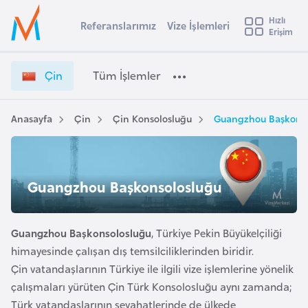
u
Hızlı
s
Referanslarımız
Vize İşlemleri
Başvuru yapmak istediğiniz ülkeyi seçin
Erişim
Ç
İ
Üye
t
Ülke Seçimi
i
Girişi
r
n
l
Çin
Tüm İşlemler
a
V
l
e
i
y
z
Anasayfa
Çin
Çin Konsolosluğu
Guangzhou Başkonso
t
a
e
İ
i
ş
A
l
ş
Guangzhou Başkonsolosluğu
v
e
u
i
m
s
l
Guangzhou Başkonsolosluğu
, Türkiye Pekin Büyükelçiliği
m
t
e
himayesinde çalışan dış temsilciliklerinden biridir.
u
r
Çin vatandaşlarının Türkiye ile ilgili vize işlemlerine yönelik
r
i
çalışmaları yürüten Çin Türk Konsolosluğu aynı zamanda;
y
Türk vatandaşlarının seyahatlerinde de ülkede