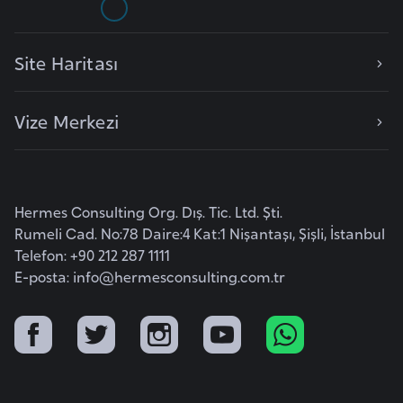
i
b
u
Site Haritası
t
i
Vize Merkezi
Ç
i
n
Hermes Consulting Org. Dış. Tic. Ltd. Şti.
Rumeli Cad. No:78 Daire:4 Kat:1 Nişantaşı, Şişli, İstanbul
D
Telefon: +90 212 287 1111
a
E-posta:
info@hermesconsulting.com.tr
n
i
m
a
r