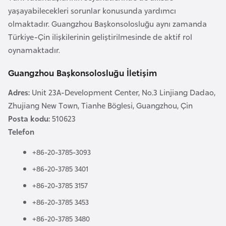
a
yaşayabilecekleri sorunlar konusunda yardımcı
olmaktadır. Guangzhou Başkonsolosluğu aynı zamanda
A
Türkiye-Çin ilişkilerinin geliştirilmesinde de aktif rol
z
oynamaktadır.
e
Guangzhou Başkonsolosluğu İletişim
r
b
Adres:
Unit 23A-Development Center, No.3 Linjiang Dadao,
a
Zhujiang New Town, Tianhe Böglesi, Guangzhou, Çin
y
Posta kodu:
510623
c
Telefon
a
n
+86-20-3785-3093
+86-20-3785 3401
B
+86-20-3785 3157
a
+86-20-3785 3453
h
+86-20-3785 3480
r