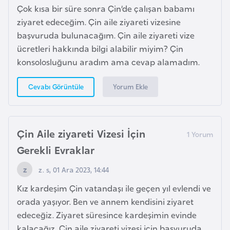
l
Çok kısa bir süre sonra Çin’de çalışan babamı
g
ziyaret edeceğim. Çin aile ziyareti vizesine
a
başvuruda bulunacağım. Çin aile ziyareti vize
r
ücretleri hakkında bilgi alabilir miyim? Çin
i
konsolosluğunu aradım ama cevap alamadım.
s
t
Yorum Ekle
Cevabı Görüntüle
a
n
Çin Aile ziyareti Vizesi İçin
B
Gerekli Evraklar
u
z. s, 01 Ara 2023, 14:44
r
k
Kız kardeşim Çin vatandaşı ile geçen yıl evlendi ve
i
orada yaşıyor. Ben ve annem kendisini ziyaret
n
edeceğiz. Ziyaret süresince kardeşimin evinde
a
kalacağız. Çin aile ziyareti vizesi için başvuruda