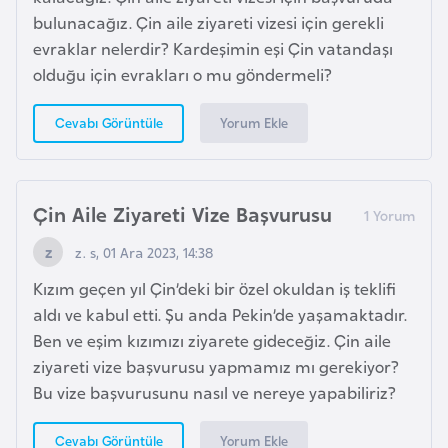
F
bulunacağız. Çin aile ziyareti vizesi için gerekli
a
evraklar nelerdir? Kardeşimin eşi Çin vatandaşı
s
olduğu için evrakları o mu göndermeli?
o
Yorum Ekle
Cevabı Görüntüle
Ç
a
d
Çin Aile Ziyareti Vize Başvurusu
z. s, 01 Ara 2023, 14:38
Ç
Kızım geçen yıl Çin’deki bir özel okuldan iş teklifi
e
aldı ve kabul etti. Şu anda Pekin’de yaşamaktadır.
k
Ben ve eşim kızımızı ziyarete gideceğiz. Çin aile
C
ziyareti vize başvurusu yapmamız mı gerekiyor?
u
Bu vize başvurusunu nasıl ve nereye yapabiliriz?
m
h
Yorum Ekle
Cevabı Görüntüle
u