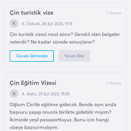
s
a
Çin turistik vize
u
K. Öztürk, 26 Eyl 2023, 11:13
G
Çin turistik vizesi nasıl alınır? Gerekli olan belgeler
i
nelerdir? Ne kadar sürede sonuçlanır?
n
e
Yorum Ekle
Cevabı Görüntüle
G
r
Çin Eğitim Vizesi
e
A. Balcı, 25 Eyl 2023, 15:39
n
a
Oğlum Çin’de eğitime gidecek. Bende aynı anda
d
başvuru yapıp onunla birlikte gidebilir miyim?
a
İkimizde yeşil pasaportluyuz. Bunu için hangi
vizeye başvurmalıyım.