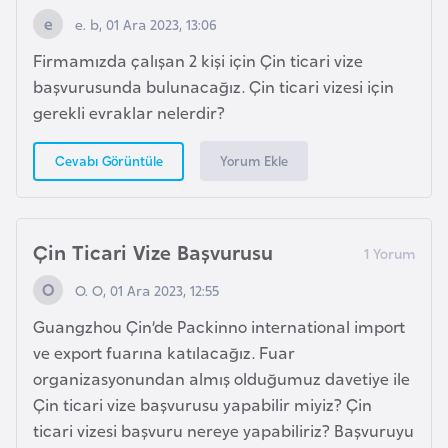
k
e. b, 01 Ara 2023, 13:06
a
Firmamızda çalışan 2 kişi için Çin ticari vize
başvurusunda bulunacağız. Çin ticari vizesi için
D
gerekli evraklar nelerdir?
e
m
Yorum Ekle
Cevabı Görüntüle
o
k
r
Çin Ticari Vize Başvurusu
a
t
O. O, 01 Ara 2023, 12:55
i
Guangzhou Çin’de Packinno international import
k
ve export fuarına katılacağız. Fuar
K
organizasyonundan almış olduğumuz davetiye ile
o
Çin ticari vize başvurusu yapabilir miyiz? Çin
n
ticari vizesi başvuru nereye yapabiliriz? Başvuruyu
g