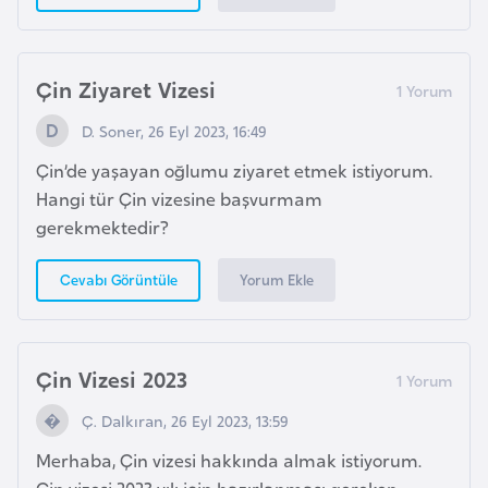
F
r
a
Çin Ziyaret Vizesi
n
s
D. Soner, 26 Eyl 2023, 16:49
a
Çin’de yaşayan oğlumu ziyaret etmek istiyorum.
Hangi tür Çin vizesine başvurmam
G
gerekmektedir?
a
b
Yorum Ekle
Cevabı Görüntüle
o
n
Çin Vizesi 2023
G
Ç. Dalkıran, 26 Eyl 2023, 13:59
a
m
Merhaba, Çin vizesi hakkında almak istiyorum.
b