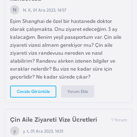
i
n
N. K, 01 Ara 2023, 14:57
Eşim Shanghai de özel bir hastanede doktor
B
olarak çalışmakta. Onu ziyaret edeceğim. 3 ay
o
kalacağım. Benim yeşil pasaportum var. Çin aile
s
ziyareti vizesi almam gerekiyor mu? Çin aile
n
ziyareti vize randevusu nereden ve nasıl
a
alabilirim? Randevu alırken istenen bilgiler ve
H
evraklar nelerdir? Bu vize ne kadar süre için
e
geçerlidir? Ne kadar sürede çıkar?
r
s
Yorum Ekle
Cevabı Görüntüle
e
k
Çin Aile Ziyareti Vize Ücretleri
B
y. t, 01 Ara 2023, 14:51
u