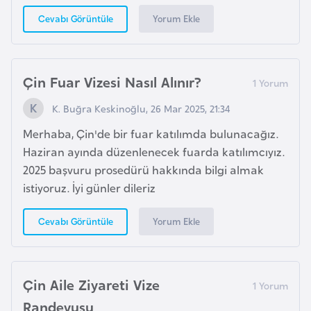
a
Yorum Ekle
Cevabı Görüntüle
r
u
s
Çin Fuar Vizesi Nasıl Alınır?
K. Buğra Keskinoğlu, 26 Mar 2025, 21:34
B
e
Merhaba, Çin'de bir fuar katılımda bulunacağız.
l
Haziran ayında düzenlenecek fuarda katılımcıyız.
ç
2025 başvuru prosedürü hakkında bilgi almak
i
istiyoruz. İyi günler dileriz
k
a
Yorum Ekle
Cevabı Görüntüle
B
e
Çin Aile Ziyareti Vize
n
Randevusu