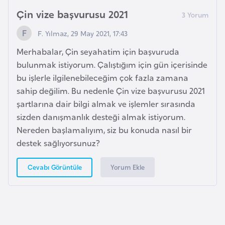
e
Çin vize başvurusu 2021
ç
F. Yılmaz, 29 May 2021, 17:43
İ
Merhabalar, Çin seyahatim için başvuruda
s
bulunmak istiyorum. Çalıştığım için gün içerisinde
v
bu işlerle ilgilenebileceğim çok fazla zamana
i
sahip değilim. Bu nedenle Çin vize başvurusu 2021
ç
şartlarına dair bilgi almak ve işlemler sırasında
r
sizden danışmanlık desteği almak istiyorum.
e
Nereden başlamalıyım, siz bu konuda nasıl bir
destek sağlıyorsunuz?
İ
t
Yorum Ekle
Cevabı Görüntüle
a
l
y
a