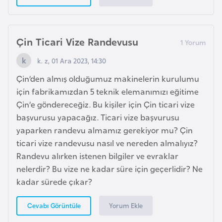
r
i
y
Çin Ticari Vize Randevusu
e
k. z, 01 Ara 2023, 14:30
t
i
Çin’den almış olduğumuz makinelerin kurulumu
için fabrikamızdan 5 teknik elemanımızı eğitime
Çin’e göndereceğiz. Bu kişiler için Çin ticari vize
C
başvurusu yapacağız. Ticari vize başvurusu
e
yaparken randevu almamız gerekiyor mu? Çin
z
ticari vize randevusu nasıl ve nereden almalıyız?
a
Randevu alırken istenen bilgiler ve evraklar
y
nelerdir? Bu vize ne kadar süre için geçerlidir? Ne
i
kadar sürede çıkar?
r
Yorum Ekle
Cevabı Görüntüle
C