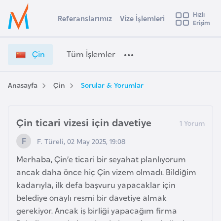
u
Hızlı
s
Referanslarımız
Vize İşlemleri
Başvuru yapmak istediğiniz ülkeyi seçin
Erişim
Ç
İ
Üye
t
Ülke Seçimi
i
Girişi
r
n
l
Çin
Tüm İşlemler
a
V
l
e
i
y
z
Anasayfa
Çin
Sorular & Yorumlar
t
a
e
İ
i
ş
Çin ticari vizesi için davetiye
A
l
ş
v
F. Türeli, 02 May 2025, 19:08
e
u
i
m
Merhaba, Çin’e ticari bir seyahat planlıyorum
s
l
ancak daha önce hiç Çin vizem olmadı. Bildiğim
m
t
e
kadarıyla, ilk defa başvuru yapacaklar için
u
r
belediye onaylı resmi bir davetiye almak
r
i
gerekiyor. Ancak iş birliği yapacağım firma
y