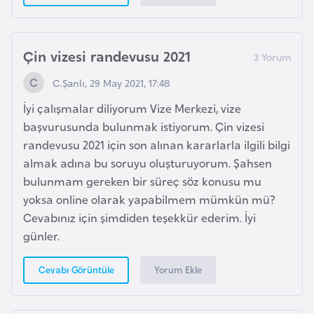
p
a
Çin vizesi randevusu 2021
n
y
C.Şanlı, 29 May 2021, 17:48
a
İyi çalışmalar diliyorum Vize Merkezi, vize
başvurusunda bulunmak istiyorum. Çin vizesi
İ
randevusu 2021 için son alınan kararlarla ilgili bilgi
s
almak adına bu soruyu oluşturuyorum. Şahsen
r
bulunmam gereken bir süreç söz konusu mu
a
yoksa online olarak yapabilmem mümkün mü?
i
Cevabınız için şimdiden teşekkür ederim. İyi
l
günler.
İ
Yorum Ekle
Cevabı Görüntüle
s
v