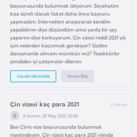
s
başvurusunda bulunmak istiyorum. Seyahatim
t
kısa süreli olacak fakat daha önce başvuru
a
yapmadım. İnternetten araştırarak kendim
n
yapabilirim diye düşündüm ama yanlış bir şey
yaparım diye korkuyorum. Çin vizesi reddi 2021 yılı
H
için nelerden kaçınmak gerekiyor? Sizden
ı
danışmanlık almam mümkün mü? Teşekkürler
r
şimdiden iyi çalışmalar dilerim.
v
a
Yorum Ekle
Cevabı Görüntüle
t
i
s
Çin vizesi kaç para 2021
t
a
A.Semer, 29 May 2021, 20:50
n
Ben Çin’e vize başvurusunda bulunmak
niyetindeyim. Çin vizesi kaç para 2021 yılında