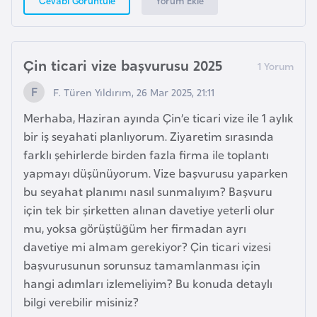
Yorum Ekle
Cevabı Görüntüle
e
y
n
Çin ticari vize başvurusu 2025
B
F. Türen Yıldırım, 26 Mar 2025, 21:11
a
Merhaba, Haziran ayında Çin’e ticari vize ile 1 aylık
n
bir iş seyahati planlıyorum. Ziyaretim sırasında
g
farklı şehirlerde birden fazla firma ile toplantı
l
yapmayı düşünüyorum. Vize başvurusu yaparken
a
bu seyahat planımı nasıl sunmalıyım? Başvuru
d
için tek bir şirketten alınan davetiye yeterli olur
e
mu, yoksa görüştüğüm her firmadan ayrı
ş
davetiye mi almam gerekiyor? Çin ticari vizesi
başvurusunun sorunsuz tamamlanması için
B
hangi adımları izlemeliyim? Bu konuda detaylı
e
bilgi verebilir misiniz?
l