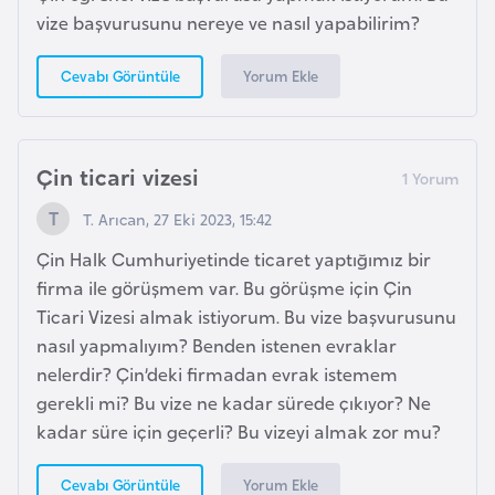
a
vize başvurusunu nereye ve nasıl yapabilirim?
h
i
Yorum Ekle
Cevabı Görüntüle
l
i
Çin ticari vizesi
F
i
T. Arıcan, 27 Eki 2023, 15:42
n
Çin Halk Cumhuriyetinde ticaret yaptığımız bir
l
firma ile görüşmem var. Bu görüşme için Çin
a
Ticari Vizesi almak istiyorum. Bu vize başvurusunu
n
nasıl yapmalıyım? Benden istenen evraklar
d
nelerdir? Çin’deki firmadan evrak istemem
i
gerekli mi? Bu vize ne kadar sürede çıkıyor? Ne
y
kadar süre için geçerli? Bu vizeyi almak zor mu?
a
Yorum Ekle
Cevabı Görüntüle