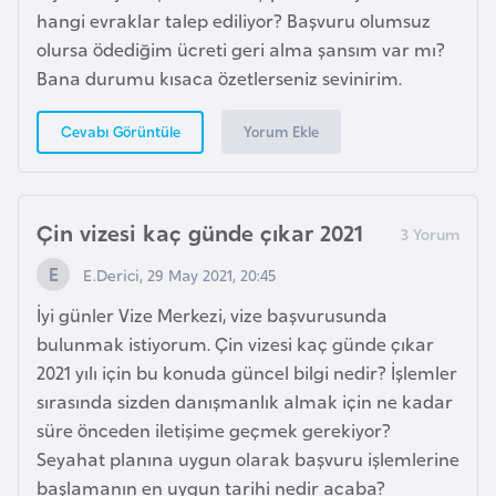
H
hangi evraklar talep ediliyor? Başvuru olumsuz
o
olursa ödediğim ücreti geri alma şansım var mı?
l
Bana durumu kısaca özetlerseniz sevinirim.
l
a
Yorum Ekle
Cevabı Görüntüle
n
d
a
Çin vizesi kaç günde çıkar 2021
E.Derici, 29 May 2021, 20:45
İ
n
İyi günler Vize Merkezi, vize başvurusunda
g
bulunmak istiyorum. Çin vizesi kaç günde çıkar
i
2021 yılı için bu konuda güncel bilgi nedir? İşlemler
l
sırasında sizden danışmanlık almak için ne kadar
t
süre önceden iletişime geçmek gerekiyor?
e
Seyahat planına uygun olarak başvuru işlemlerine
r
başlamanın en uygun tarihi nedir acaba?