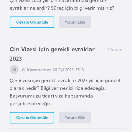
Çin vizesi 2023 yılı için hazırlanması gereken
i
evraklar nelerdir? Süreç için bilgi verir misiniz?
y
a
Yorum Ekle
Cevabı Görüntüle
G
a
Çin Vizesi için gerekli evraklar
n
2023
a
G. Karamemet, 26 Eyl 2023, 13:15
G
Çin Vizesi için gerekli evraklar 2023 yılı için güncel
i
olarak nedir? Bilgi vermenizi rica edeceğiz.
n
Başvurumuzu ticari vize kapsamında
e
gerçekleştireceğiz.
B
i
Yorum Ekle
Cevabı Görüntüle
s