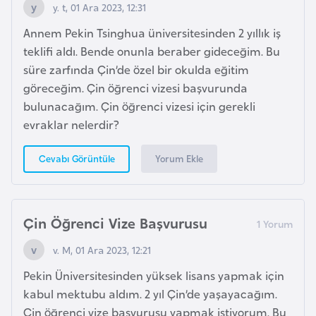
E
y. t, 01 Ara 2023, 12:31
t
Annem Pekin Tsinghua üniversitesinden 2 yıllık iş
i
teklifi aldı. Bende onunla beraber gideceğim. Bu
y
süre zarfında Çin’de özel bir okulda eğitim
o
göreceğim. Çin öğrenci vizesi başvurunda
p
bulunacağım. Çin öğrenci vizesi için gerekli
y
evraklar nelerdir?
a
Yorum Ekle
Cevabı Görüntüle
F
i
l
Çin Öğrenci Vize Başvurusu
d
i
v. M, 01 Ara 2023, 12:21
ş
Pekin Üniversitesinden yüksek lisans yapmak için
i
kabul mektubu aldım. 2 yıl Çin’de yaşayacağım.
S
Çin öğrenci vize başvurusu yapmak istiyorum. Bu