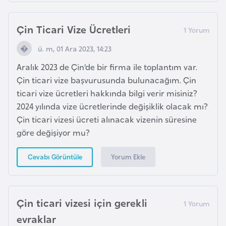
i
b
Çin Ticari Vize Ücretleri
u
t
ü. m, 01 Ara 2023, 14:23
i
Aralık 2023 de Çin’de bir firma ile toplantım var.
Çin ticari vize başvurusunda bulunacağım. Çin
Ç
ticari vize ücretleri hakkında bilgi verir misiniz?
i
2024 yılında vize ücretlerinde değişiklik olacak mı?
n
Çin ticari vizesi ücreti alınacak vizenin süresine
göre değişiyor mu?
D
a
Yorum Ekle
Cevabı Görüntüle
n
i
m
Çin ticari vizesi için gerekli
a
evraklar
r