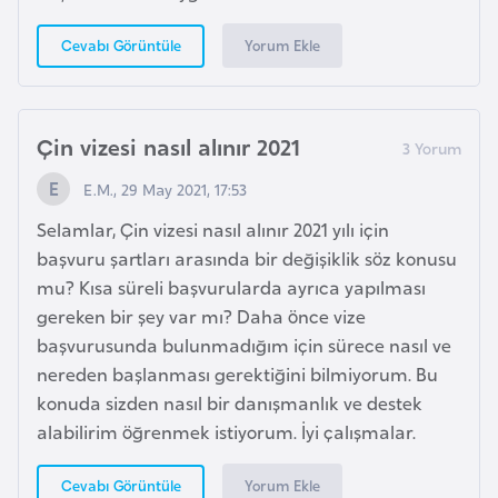
e
Yorum Ekle
Cevabı Görüntüle
I
r
a
Çin vizesi nasıl alınır 2021
k
E.M., 29 May 2021, 17:53
İ
Selamlar, Çin vizesi nasıl alınır 2021 yılı için
r
başvuru şartları arasında bir değişiklik söz konusu
l
mu? Kısa süreli başvurularda ayrıca yapılması
a
gereken bir şey var mı? Daha önce vize
n
başvurusunda bulunmadığım için sürece nasıl ve
d
nereden başlanması gerektiğini bilmiyorum. Bu
a
konuda sizden nasıl bir danışmanlık ve destek
alabilirim öğrenmek istiyorum. İyi çalışmalar.
İ
Yorum Ekle
Cevabı Görüntüle
s