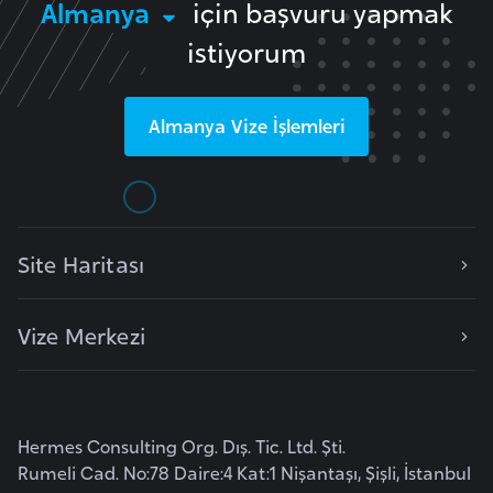
Almanya
için başvuru yapmak
istiyorum
K
a
m
Almanya
Vize İşlemleri
e
r
u
n
Site Haritası
K
a
Vize Merkezi
n
a
d
a
Hermes Consulting Org. Dış. Tic. Ltd. Şti.
Rumeli Cad. No:78 Daire:4 Kat:1 Nişantaşı, Şişli, İstanbul