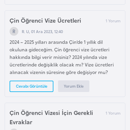
e
n
Çin Öğrenci Vize Ücretleri
i
s
R. U, 01 Ara 2023, 12:40
t
2024 – 2025 yılları arasında Çin’de 1 yıllık dil
a
okuluna gideceğim. Çin öğrenci vize ücretleri
n
hakkında bilgi verir misiniz? 2024 yılında vize
ücretlerinde değişiklik olacak mı? Vize ücretleri
E
alınacak vizenin süresine göre değişiyor mu?
s
t
Yorum Ekle
Cevabı Görüntüle
o
n
y
Çin Öğrenci Vizesi İçin Gerekli
a
Evraklar