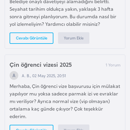
Belediye onaylı davetiyeyi alamadığını belirtti.
a
Seyahat tarihim oldukça yakın, yaklaşık 3 hafta
sonra gitmeyi planlıyorum. Bu durumda nasıl bir
A
yol izlemeliyim? Yardımcı olabilir misiniz?
z
e
Yorum Ekle
Cevabı Görüntüle
r
b
a
Çin öğrenci vizesi 2025
y
c
A. B., 02 May 2025, 20:51
a
Merhaba, Çin öğrenci vize başvurusu için mülakat
n
yapılıyor mu yoksa sadece parmak izi ve evraklar
mı veriliyor? Ayrıca normal vize (vip olmayan)
B
ortalama kaç günde çıkıyor? Çok teşekkür
a
ederim.
h
r