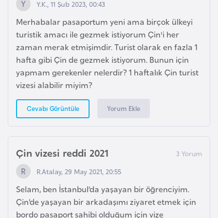
Y.K., 11 Şub 2023, 00:43
d
Merhabalar pasaportum yeni ama birçok ülkeyi
a
turistik amacı ile gezmek istiyorum Çin'i her
n
zaman merak etmişimdir. Turist olarak en fazla 1
hafta gibi Çin de gezmek istiyorum. Bunun için
G
yapmam gerekenler nelerdir? 1 haftalık Çin turist
u
vizesi alabilir miyim?
y
a
Yorum Ekle
Cevabı Görüntüle
n
a
Çin vizesi reddi 2021
H
i
R.Atalay, 29 May 2021, 20:55
n
Selam, ben İstanbul’da yaşayan bir öğrenciyim.
d
Çin’de yaşayan bir arkadaşımı ziyaret etmek için
i
bordo pasaport sahibi olduğum için vize