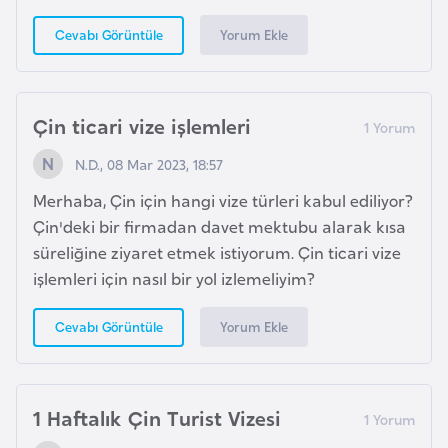
G
Yorum Ekle
Cevabı Görüntüle
ü
n
e
y
Çin ticari vize işlemleri
K
N.D., 08 Mar 2023, 18:57
o
r
Merhaba, Çin için hangi vize türleri kabul ediliyor?
e
Çin'deki bir firmadan davet mektubu alarak kısa
süreliğine ziyaret etmek istiyorum. Çin ticari vize
işlemleri için nasıl bir yol izlemeliyim?
G
ü
Yorum Ekle
Cevabı Görüntüle
n
e
y
1 Haftalık Çin Turist Vizesi
S
u