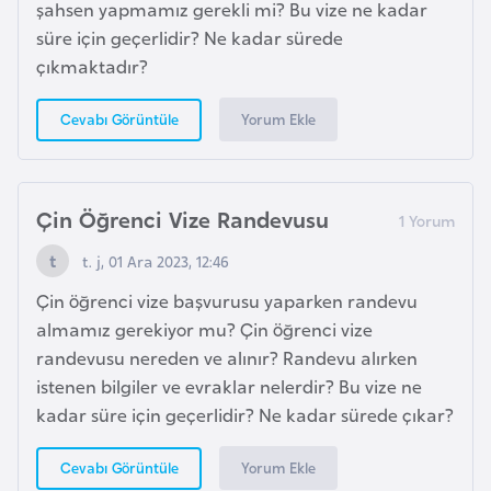
şahsen yapmamız gerekli mi? Bu vize ne kadar
o
süre için geçerlidir? Ne kadar sürede
çıkmaktadır?
B
u
Yorum Ekle
Cevabı Görüntüle
l
g
a
Çin Öğrenci Vize Randevusu
r
i
t. j, 01 Ara 2023, 12:46
s
Çin öğrenci vize başvurusu yaparken randevu
t
almamız gerekiyor mu? Çin öğrenci vize
a
randevusu nereden ve alınır? Randevu alırken
n
istenen bilgiler ve evraklar nelerdir? Bu vize ne
kadar süre için geçerlidir? Ne kadar sürede çıkar?
E
r
Yorum Ekle
Cevabı Görüntüle
m