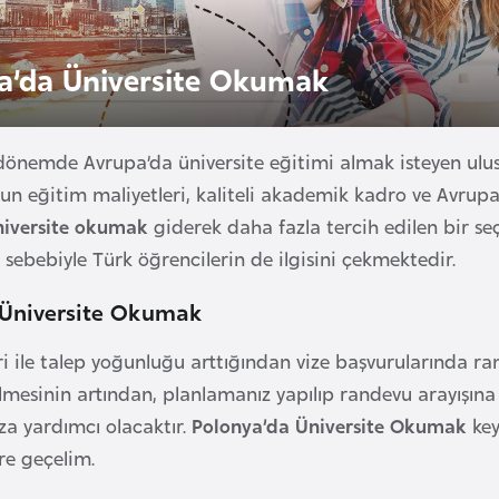
a’da Üniversite Okumak
dönemde Avrupa’da üniversite eğitimi almak isteyen ulusl
gun eğitim maliyetleri, kaliteli akademik kadro ve Avrupa
niversite okumak
giderek daha fazla tercih edilen bir se
 sebebiyle Türk öğrencilerin de ilgisini çekmektedir.
 Üniversite Okumak
bari ile talep yoğunluğu arttığından vize başvurularında 
mesinin artından, planlamanız yapılıp randevu arayışı
a yardımcı olacaktır.
Polonya’da Üniversite Okumak
key
ere geçelim.