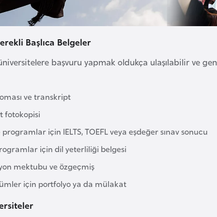
rekli Başlıca Belgeler
niversitelere başvuru yapmak oldukça ulaşılabilir ve genell
loması ve transkript
 fotokopisi
ce programlar için IELTS, TOEFL veya eşdeğer sınav sonucu
ogramlar için dil yeterliliği belgesi
yon mektubu ve özgeçmiş
lümler için portfolyo ya da mülakat
ersiteler