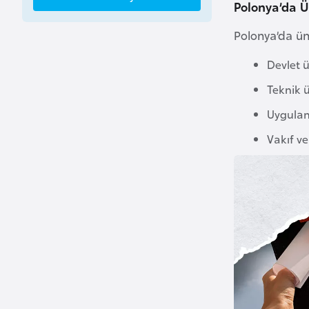
Polonya’da Ün
a
Polonya’da üni
h
r
Devlet ü
e
Teknik ü
y
n
Uygulama
Vakıf ve
B
a
n
g
l
a
d
e
ş