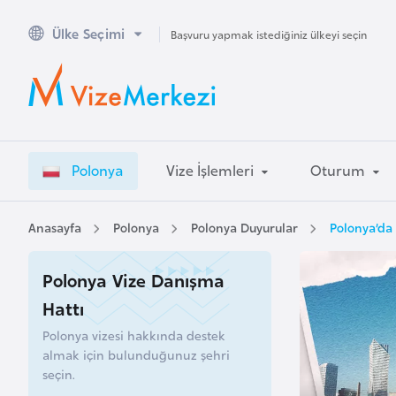
Ülke Seçimi
A
Başvuru yapmak istediğiniz ülkeyi seçin
v
u
s
t
r
Polonya
Vize İşlemleri
Oturum
a
l
y
Anasayfa
Polonya
Polonya Duyurular
Polonya’da
a
Polonya Vize Danışma
A
Hattı
v
Polonya vizesi hakkında destek
u
almak için bulunduğunuz şehri
s
seçin.
t