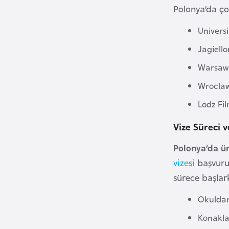
B
Polonya’da ço
e
Universi
n
i
Jagiello
n
Warsaw U
Wroclaw 
B
Lodz Fil
o
s
Vize Süreci 
n
a
Polonya’da ü
H
vizesi
başvurun
e
sürece başlark
r
s
Okuldan
e
Konakla
k