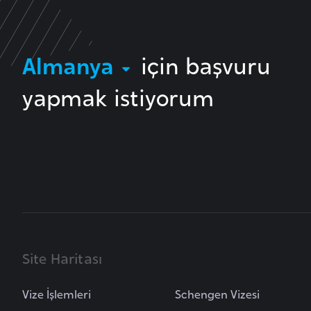
i
n
a
Almanya
için başvuru
F
yapmak istiyorum
a
s
o
Ç
a
d
Ç
Site Haritası
e
k
Vize İşlemleri
Schengen Vizesi
C