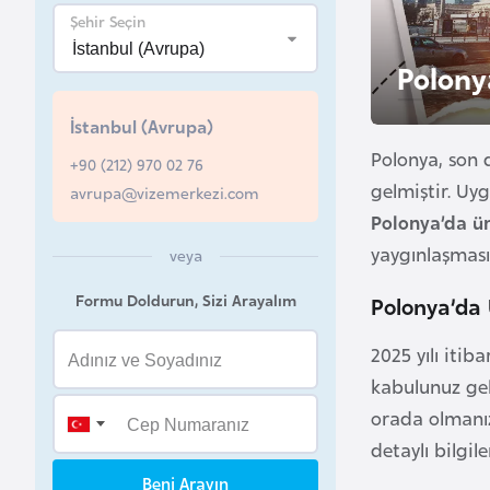
u
Şehir Seçin
r
Polony
y
a
İstanbul (Avrupa)
Polonya, son 
+90 (212) 970 02 76
A
gelmiştir. Uy
avrupa@vizemerkezi.com
z
Polonya’da ü
e
yaygınlaşması
r
veya
b
Formu Doldurun, Sizi Arayalım
Polonya’da
a
y
2025 yılı iti
c
kabulunuz gel
a
orada olmanız
n
detaylı bilgil
Beni Arayın
B