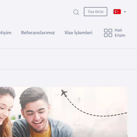
Üye Girişi
Hızlı
etişim
Referanslarımız
Vize İşlemleri
Erişim