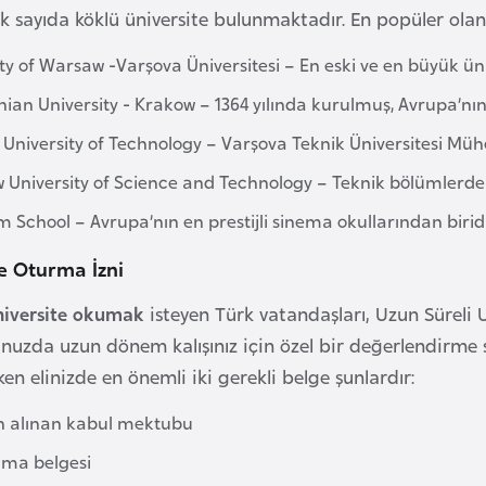
k sayıda köklü üniversite bulunmaktadır. En popüler olanl
ty of Warsaw -Varşova Üniversitesi – En eski ve en büyük üniv
nian University - Krakow – 1364 yılında kurulmuş, Avrupa’nın
niversity of Technology – Varşova Teknik Üniversitesi Mühen
University of Science and Technology – Teknik bölümlerde t
m School – Avrupa’nın en prestijli sinema okullarından biridi
ve Oturma İzni
niversite okumak
isteyen Türk vatandaşları, Uzun Süreli 
uzda uzun dönem kalışınız için özel bir değerlendirme 
en elinizde en önemli iki gerekli belge şunlardır:
 alınan kabul mektubu
ma belgesi