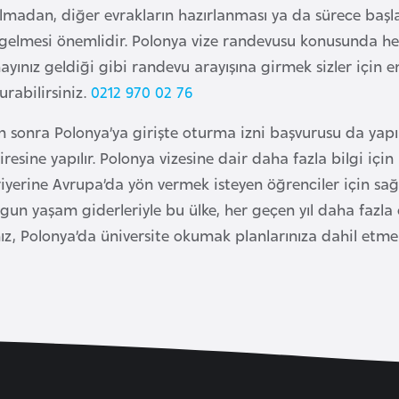
olmadan, diğer evrakların hazırlanması ya da sürece baş
gelmesi önemlidir. Polonya vize randevusu konusunda 
yınız geldiği gibi randevu arayışına girmek sizler için e
urabilirsiniz.
0212 970 02 76
n sonra Polonya’ya girişte oturma izni başvurusu da yapıl
iresine yapılır. Polonya vizesine dair daha fazla bilgi iç
yerine Avrupa’da yön vermek isteyen öğrenciler için sağla
uygun yaşam giderleriyle bu ülke, her geçen yıl daha fazla
z, Polonya’da üniversite okumak planlarınıza dahil etmeni