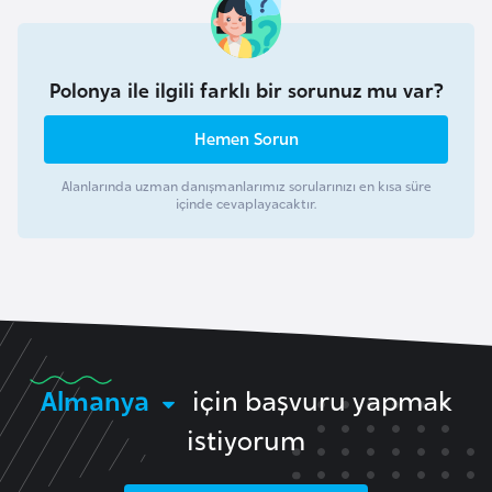
a
r
u
Polonya ile ilgili farklı bir sorunuz mu var?
s
Hemen Sorun
B
Alanlarında uzman danışmanlarımız sorularınızı en kısa süre
e
içinde cevaplayacaktır.
l
ç
i
k
a
Almanya
için başvuru yapmak
B
istiyorum
e
n