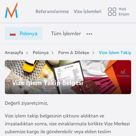
u
Hızlı
s
Referanslarımız
Vize İşlemleri
Başvuru yapmak istediğiniz ülkeyi seçin
Erişim
P
İ
Üye
t
Ülke Seçimi
o
Girişi
r
l
l
Polonya
Tüm İşlemler
a
o
l
e
n
y
y
Anasayfa
Polonya
Form & Dilekçe
Vize İşlem Takip B
t
a
a
V
i
i
A
z
ş
Vize İşlem Takip Belgesi
v
e
u
i
İ
s
ş
Değerli ziyaretçimiz,
m
t
l
u
Vize işlem takip belgesinin çıktısını aldıktan ve
e
r
imzaladıktan sonra, vize evraklarınızla birlikte Vize Merkezi
m
y
l
şubemize kargo ile gönderebilir veya elden teslim