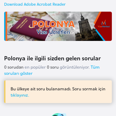
e
Download Adobe Acrobat Reader
y
n
B
a
n
g
Polonya ile ilgili sizden gelen sorular
l
a
0 sorudan
en popüler
0 soru
görüntüleniyor.
Tüm
soruları göster
d
e
ş
Bu ülkeye ait soru bulanamadı. Soru sormak için
tıklayınız.
B
e
l