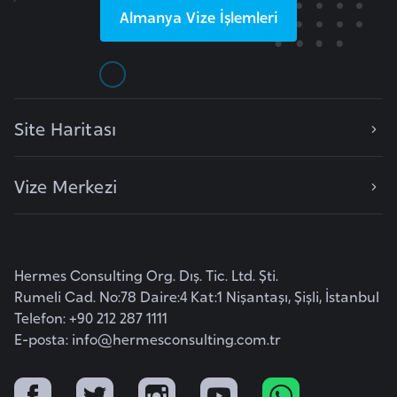
i
Almanya
Vize İşlemleri
n
B
o
Site Haritası
s
n
a
Vize Merkezi
H
e
r
s
Hermes Consulting Org. Dış. Tic. Ltd. Şti.
e
Rumeli Cad. No:78 Daire:4 Kat:1 Nişantaşı, Şişli, İstanbul
k
Telefon: +90 212 287 1111
E-posta:
info@hermesconsulting.com.tr
B
u