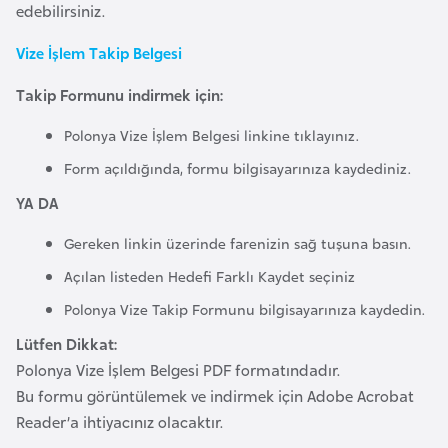
a
e
edebilirsiniz.
r
Vize İşlem Takip Belgesi
i
A
z
Takip Formunu indirmek için:
e
Polonya Vize İşlem Belgesi linkine tıklayınız.
r
Form açıldığında, formu bilgisayarınıza kaydediniz.
b
a
YA DA
y
Gereken linkin üzerinde farenizin sağ tuşuna basın.
c
a
Açılan listeden Hedefi Farklı Kaydet seçiniz
n
Polonya Vize Takip Formunu bilgisayarınıza kaydedin.
Lütfen Dikkat:
B
Polonya Vize İşlem Belgesi PDF formatındadır.
a
Bu formu görüntülemek ve indirmek için Adobe Acrobat
h
Reader’a ihtiyacınız olacaktır.
r