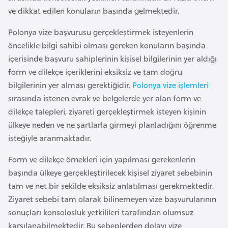
a
e
ve dikkat edilen konuların başında gelmektedir.
r
i
Polonya vize başvurusu gerçekleştirmek isteyenlerin
A
öncelikle bilgi sahibi olması gereken konuların başında
z
içerisinde başvuru sahiplerinin kişisel bilgilerinin yer aldığı
e
form ve dilekçe içeriklerini eksiksiz ve tam doğru
r
bilgilerinin yer alması gerektiğidir.
Polonya vize işlemleri
b
sırasında istenen evrak ve belgelerde yer alan form ve
a
dilekçe talepleri, ziyareti gerçekleştirmek isteyen kişinin
y
ülkeye neden ve ne şartlarla girmeyi planladığını öğrenme
c
isteğiyle aranmaktadır.
a
n
Form ve dilekçe örnekleri için yapılması gerekenlerin
başında ülkeye gerçekleştirilecek kişisel ziyaret sebebinin
B
tam ve net bir şekilde eksiksiz anlatılması gerekmektedir.
a
Ziyaret sebebi tam olarak bilinemeyen vize başvurularının
h
sonuçları konsolosluk yetkilileri tarafından olumsuz
r
karşılanabilmektedir. Bu sebeplerden dolayı vize