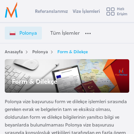
u
Hızlı
s
Referanslarımız
Vize İşlemleri
Başvuru yapmak istediğiniz ülkeyi seçin
Erişim
P
İ
Üye
t
Ülke Seçimi
o
Girişi
r
l
l
Polonya
Tüm İşlemler
a
o
l
e
n
y
y
Anasayfa
Polonya
Form & Dilekçe
t
a
a
V
i
i
A
z
ş
Form & Dilekçe
v
e
u
i
İ
s
ş
Polonya vize başvurusu form ve dilekçe işlemleri sırasında
m
t
l
gereken evrak ve belgelerin tam ve eksiksiz olması,
u
e
doldurulan form ve dilekçe bilgilerinin yanıltıcı bilgi ve
r
m
beyanlarda bulunulmaması Polonya vize başvurusu
y
l
sırasında konsolosluk yetkilileri tarafından en fazla önem