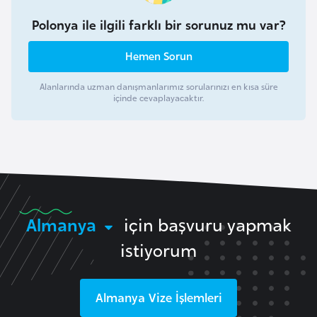
i
Polonya ile ilgili farklı bir sorunuz mu var?
n
Hemen Sorun
B
o
Alanlarında uzman danışmanlarımız sorularınızı en kısa süre
içinde cevaplayacaktır.
s
n
a
H
e
r
s
Almanya
için başvuru yapmak
e
istiyorum
k
B
Almanya
Vize İşlemleri
u