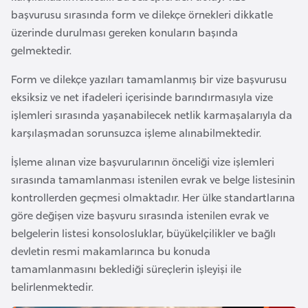
e
başvurusu sırasında form ve dilekçe örnekleri dikkatle
y
üzerinde durulması gereken konuların başında
n
gelmektedir.
Form ve dilekçe yazıları tamamlanmış bir vize başvurusu
B
eksiksiz ve net ifadeleri içerisinde barındırmasıyla vize
a
işlemleri sırasında yaşanabilecek netlik karmaşalarıyla da
n
karşılaşmadan sorunsuzca işleme alınabilmektedir.
g
l
İşleme alınan vize başvurularının önceliği vize işlemleri
a
sırasında tamamlanması istenilen evrak ve belge listesinin
d
kontrollerden geçmesi olmaktadır. Her ülke standartlarına
e
göre değişen vize başvuru sırasında istenilen evrak ve
ş
belgelerin listesi konsolosluklar, büyükelçilikler ve bağlı
devletin resmi makamlarınca bu konuda
tamamlanmasını beklediği süreçlerin işleyişi ile
B
belirlenmektedir.
e
l