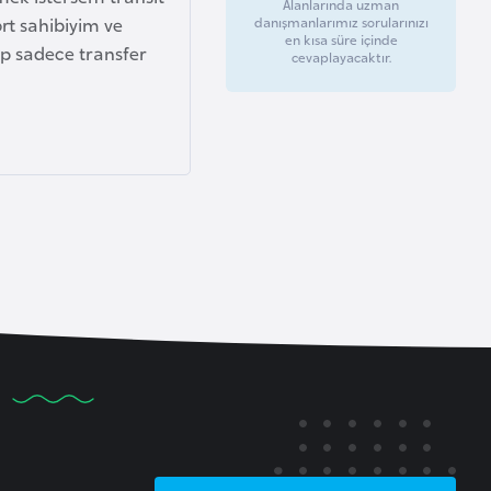
Alanlarında uzman
t sahibiyim ve
danışmanlarımız sorularınızı
en kısa süre içinde
ip sadece transfer
cevaplayacaktır.