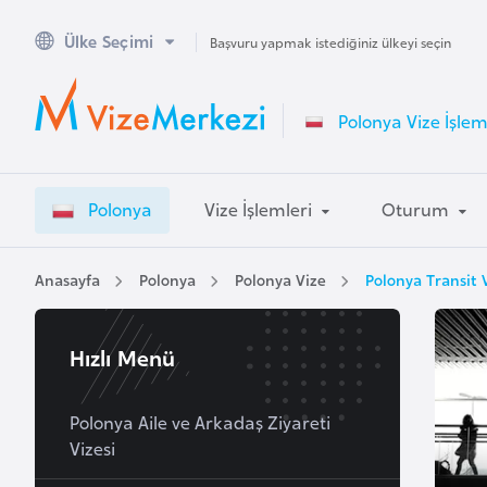
Ülke Seçimi
A
Başvuru yapmak istediğiniz ülkeyi seçin
v
u
Polonya Vize İşlem
s
t
r
Polonya
Vize İşlemleri
Oturum
a
l
y
Anasayfa
Polonya
Polonya Vize
Polonya Transit 
a
Hızlı Menü
A
v
u
Polonya Aile ve Arkadaş Ziyareti
Vizesi
s
t