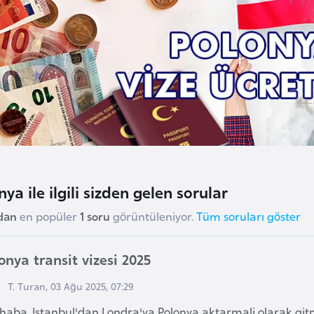
ya ile ilgili sizden gelen sorular
dan
en popüler
1 soru
görüntüleniyor.
Tüm soruları göster
onya transit vizesi 2025
T. Turan, 03 Ağu 2025, 07:29
haba, Istanbul'dan Londra'ya Polonya aktarmali olarak git