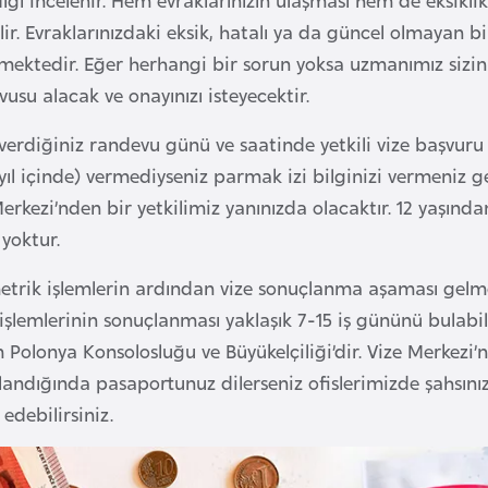
ilir. Evraklarınızdaki eksik, hatalı ya da güncel olmayan 
mektedir. Eğer herhangi bir sorun yoksa uzmanımız sizin
usu alacak ve onayınızı isteyecektir.
verdiğiniz randevu günü ve saatinde yetkili vize başvuru
 yıl içinde) vermediyseniz parmak izi bilginizi vermeniz
Merkezi’nden bir yetkilimiz yanınızda olacaktır. 12 yaşı
yoktur.
trik işlemlerin ardından vize sonuçlanma aşaması gelmekt
 işlemlerinin sonuçlanması yaklaşık 7-15 iş gününü bulabi
Polonya Konsolosluğu ve Büyükelçiliği’dir. Vize Merkezi’n
andığında pasaportunuz dilerseniz ofislerimizde şahsınıza 
 edebilirsiniz.