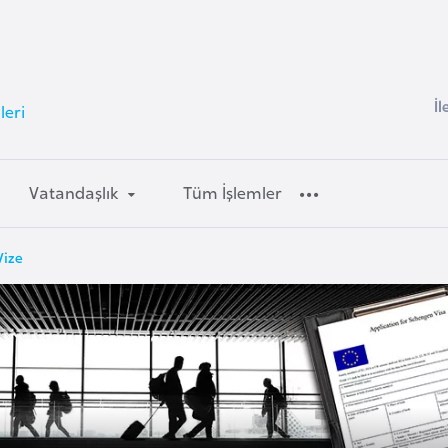
İl
leri
Vatandaşlık
Tüm İşlemler
Vize