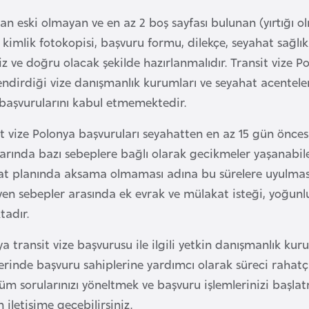
ldan eski olmayan ve en az 2 boş sayfası bulunan (yırtığ
 kimlik fotokopisi, başvuru formu, dilekçe, seyahat sağlık
iz ve doğru olacak şekilde hazırlanmalıdır. Transit vize P
endirdiği vize danışmanlık kurumları ve seyahat acenteler
 başvurularını kabul etmemektedir.
t vize Polonya başvuruları seyahatten en az 15 gün öncesi
arında bazı sebeplere bağlı olarak gecikmeler yaşanabile
at planında aksama olmaması adına bu sürelere uyulması
yen sebepler arasında ek evrak ve mülakat isteği, yoğunl
tadır.
a transit vize başvurusu ile ilgili yetkin danışmanlık ku
lerinde başvuru sahiplerine yardımcı olarak süreci raha
 tüm sorularınızı yöneltmek ve başvuru işlemlerinizi başlat
iletişime geçebilirsiniz.