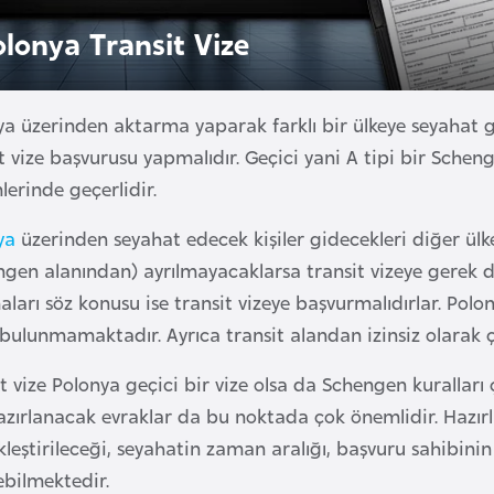
olonya Transit Vize
ya üzerinden aktarma yaparak farklı bir ülkeye seyahat g
t vize başvurusu yapmalıdır. Geçici yani A tipi bir Scheng
erinde geçerlidir.
ya
üzerinden seyahat edecek kişiler gidecekleri diğer ül
ngen alanından) ayrılmayacaklarsa transit vizeye gerek
aları söz konusu ise transit vizeye başvurmalıdırlar. Polony
bulunmamaktadır. Ayrıca transit alandan izinsiz olarak ç
t vize Polonya geçici bir vize olsa da Schengen kuralları 
hazırlanacak evraklar da bu noktada çok önemlidir. Hazı
leştirileceği, seyahatin zaman aralığı, başvuru sahibinin
ebilmektedir.