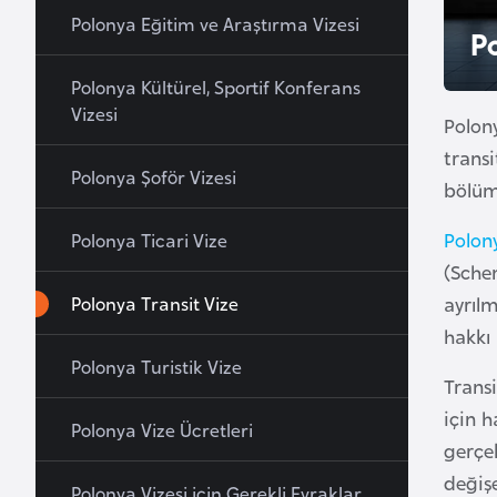
u
Polonya Eğitim ve Araştırma Vizesi
P
r
y
Polonya Kültürel, Sportif Konferans
a
Vizesi
Polon
transi
A
Polonya Şoför Vizesi
bölüml
z
e
Polon
Polonya Ticari Vize
r
(Sche
b
Polonya Transit Vize
ayrılm
a
hakkı 
y
Polonya Turistik Vize
c
Transi
a
için 
Polonya Vize Ücretleri
n
gerçek
değiş
Polonya Vizesi için Gerekli Evraklar
B