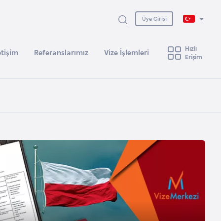
Üye Girişi
Hızlı
etişim
Referanslarımız
Vize İşlemleri
Erişim