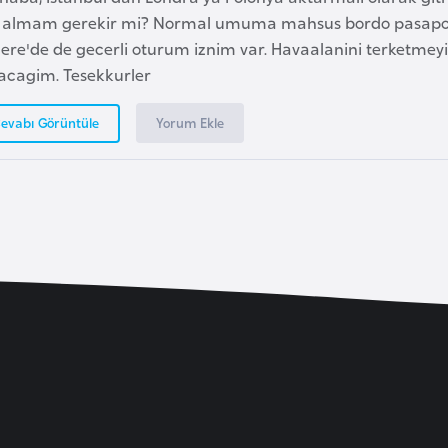
e almam gerekir mi? Normal umuma mahsus bordo pasapor
lere'de de gecerli oturum iznim var. Havaalanini terketmey
acagim. Tesekkurler
Yorum Ekle
evabı Görüntüle