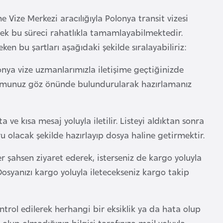
e Vize Merkezi aracılığıyla Polonya transit vizesi
erek bu süreci rahatlıkla tamamlayabilmektedir.
en bu şartları aşağıdaki şekilde sıralayabiliriz:
nya vize uzmanlarımızla iletişime geçtiğinizde
durumunuz göz önünde bulundurularak hazırlamanız
 ve kısa mesaj yoluyla iletilir. Listeyi aldıktan sonra
 olacak şekilde hazırlayıp dosya haline getirmektir.
ter şahsen ziyaret ederek, isterseniz de kargo yoluyla
osyanızı kargo yoluyla iletecekseniz kargo takip
ntrol edilerek herhangi bir eksiklik ya da hata olup
olup olmadığının bilgisi tarafınıza mail yoluyla