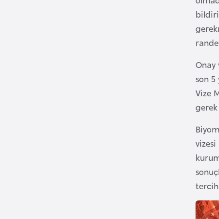
bildir
B
gerek
u
randev
l
g
Onay 
a
son 5
r
Vize 
i
gerek 
s
t
Biyome
a
vizesi
n
kurum 
sonuçl
B
tercih
u
r
k