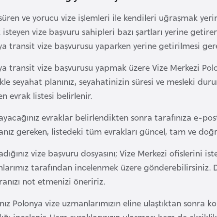
üren ve yorucu vize işlemleri ile kendileri uğraşmak yerin
isteyen vize başvuru sahipleri bazı şartları yerine getir
a transit vize başvurusu yaparken yerine getirilmesi gerek
ya transit vize başvurusu yapmak üzere Vize Merkezi Polo
ikle seyahat planınız, seyahatinizin süresi ve mesleki 
n evrak listesi belirlenir.
ayacağınız evraklar belirlendikten sonra tarafınıza e-posta
ız gereken, listedeki tüm evrakları güncel, tam ve doğru
adığınız vize başvuru dosyasını; Vize Merkezi ofislerini is
larımız tarafından incelenmek üzere gönderebilirsiniz. D
anızı not etmenizi öneririz.
ız Polonya vize uzmanlarımızın eline ulaştıktan sonra ko
ğı incelenir. Hem evraklarınızın ulaşması hem de eksiklik 